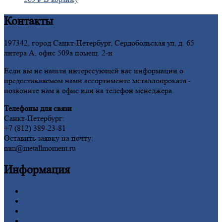
Контакты
197342, город Санкт-Петербург, Сердобольская ул, д. 65
литера А, офис 509а помещ. 2-н
Если вы не нашли интересующей вас информации о
предоставляемом нами ассортименте металлопроката -
позвоните нам в офис или на телефон менеджера.
Телефоны для связи
Санкт-Петербург:
+7 (812) 389-23-81
Оставить заявку на почту:
mm@metallmoment.ru
Информация
Главная
Вакансии
О
Компании
Заводы