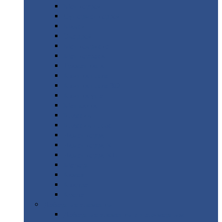
Монтеррей
Супермонтеррей
Макси
Экоррей
Монтекристо
Монтерроса
Трамонтана
Квинта
плюс
Квинта
плюс 3D
Квинта
уно
Монкатта
Классик
Классик
плюс
Ламонтерра
Ламонтерра
X
Ламонтерра
XL
Модерн
Камея
Квадро
Кредо
Доборные
элементы
Доборные
элементы с полимерным