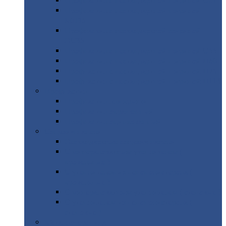
Профнастил
с нестандартной шириной С21
Профнастил
с нестандартной шириной
МП35
Профнастил
с нестандартной шириной
НС35
Профнастил
с нестандартной шириной С44
Профнастил
с нестандартной шириной Н60
Профнастил
с нестандартной шириной Н75
Профнастил
с нестандартной шириной Н114
Профнастил
Профнастил
для крыши
Профнастил
окрашенный
Профнастил
оцинкованный
Сэндвич-панели
Нестандартные
сэндвич панели
С
минераловатным утеплителем (
кровельные )
С
утеплителем из пенополистерола (
кровельные )
С
минераловатным утеплителем ( стеновые )
С
утеплителем из пенополистерола (
стеновые )
Металлочерепица