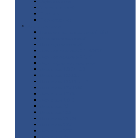
Труба
стальная
Уголок
стальной
Швеллер
Шестигранник
Листовой
прокат
Просечно-вытяжной
лист / ПВЛ
Лист
холоднокатаный
Лист
оцинкованный
Лист
горячекатаный Ст09Г2С
Лист
горячекатаный Ст3
Лист
рифленый: чечевицы
Лист
сталь 10Г2ФБЮ
Лист
сталь 10ХСНД
Лист
сталь 10ХСНД-12
Лист
сталь 12Х1МФ
Лист
сталь 12ХМ
Лист
сталь 16ГС
Лист
сталь 20
Лист
сталь 20К
Лист
сталь 20ЮЧ
Лист
сталь 20Х
Лист
сталь 22К
Лист
сталь 45