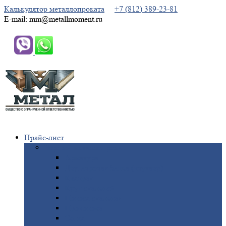
Калькулятор металлопроката
+7 (812) 389-23-81
E-mail: mm@metallmoment.ru
Прайс-лист
Черный
металлопрокат
Арматура
Двутавровая
балка (двутавр)
Квадрат
Круг
стальной
Полоса
стальная
Проволока
Сетка