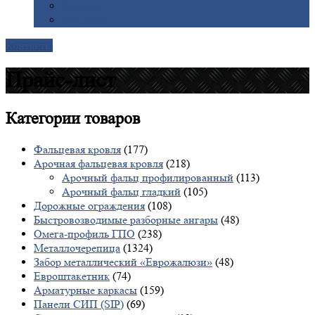
Галерея
Доставка
Контакты
Прайс-лист
Категории
товаров
Фальцевая кровля
(177)
Арочная фальцевая кровля
(218)
Арочный фальц профилированный
(113)
Арочный фальц гладкий
(105)
Дорожные ограждения
(108)
Быстровозводимые разборные ангары
(48)
Омега-профиль ГПО
(238)
Металлочерепица
(1324)
Забор металлический «Еврожалюзи»
(48)
Евроштакетник
(74)
Арматурные каркасы
(159)
Панели СИП (SIP)
(69)