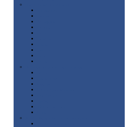
Цветной
металлопрокат
Алюминий
Бронза
Вольфрам
Латунь
Медь
Никель
Олово
Свинец
Титан
Цинк
Нержавеющий
металлопрокат
Лента
Проволока
Квадрат
Круг
нержавеющий
Лист/рулон
Труба
Шестигранник
Диски
ЖБИ
/ Железобетонные изделия
Бордюрный
камень