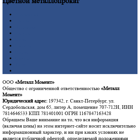
Цветной
металлопрокат
Алюминий
Бронза
Вольфрам
Латунь
Медь
Никель
Олово
Свинец
Титан
Цинк
ООО
«Металл Момент»
Общество с ограниченной ответственностью
«Металл
Момент»
Юридический адрес:
197342, г. Санкт-Петербург, ул.
Сердобольская, дом 65, литер А, помещение 707-712Н, ИНН
7814646533 КПП 781401001 ОГРН 1167847163428
Обращаем Ваше внимание на то, что вся информация
(включая цены) на этом интернет-сайте носит исключительно
информационный характер, и ни при каких условиях не
является публичной офертой, определяемой положениями