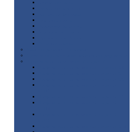
Дорожные
плиты
Каналы
непроходные
Ленточный
фундамент
Лифтовые
шахты
Перемычки
бетонные
Аэродромные
плиты
Фундаментные
блоки
Тепловые
камеры
Авиатехприемка
(РТ приемка)
Арочное
укрытие для конвейеров из профнастила
Профнастил
с нестандартной шириной
Профнастил
с нестандартной шириной С8
Профнастил
с нестандартной шириной С10
Профнастил
с нестандартной шириной СС10
Профнастил
с нестандартной шириной
МП10
Профнастил
с нестандартной шириной С15
Профнастил
с нестандартной шириной
МП18
Профнастил
с нестандартной шириной
МП20
Профнастил
с нестандартной шириной С18