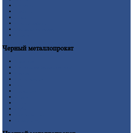
Контакты
Прайс-лист
Новости
Личный
кабинет
Оформление
заказа
Оплата
Черный
металлопрокат
Арматура
Двутавровая
балка (двутавр)
Квадрат
Круг
стальной
Лист
Проволока
Рельсы
Сетка
Труба
Шестигранник
Калькулятор