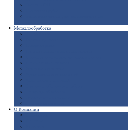
Опоры
ЛЭП
Дымовые
трубы
Закладные
детали для железобетонных
конструкций
Металлообработка
Анодировка
Горячее
цинкование
Лазерная
резка
Правка
плоского металлопроката
Продольно-поперечная
резка рулонов
Порошковая
покраска
Размотка
арматуры
Рубка
металла гильотиной
Резка
газом и плазмой
Сварочно-сборочные
работы
Токарная
обработка
Фрезерование
металла
Шлифовка
металла
О
Компании
Сертификаты
Новости
Вакансии