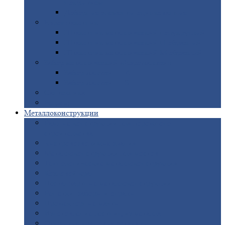
покрытием
Доборные
элементы оцинкованные
Евроштакетник
Штакетник
металлический полукруглый
Штакетник
металлический П-образный
Штакетник
металлический М-образный
Забор
металлический «Еврожалюзи»
Забор
жалюзи — Z
Забор
жалюзи — S
Сантехника
Рельсы
Металлоконструкции
Рамные
конструкции для дорожного
строительства
Быстровозводимые
здания
Металлоконструкции
для мостов
Технологические
металлоконструкции
Козловой
кран
Нестандартные
металлоконструкции
Решетки,
заборы и ограды
Прожекторные
мачты
Изготовление
лестниц из металла
Открытые
крановые эстакады