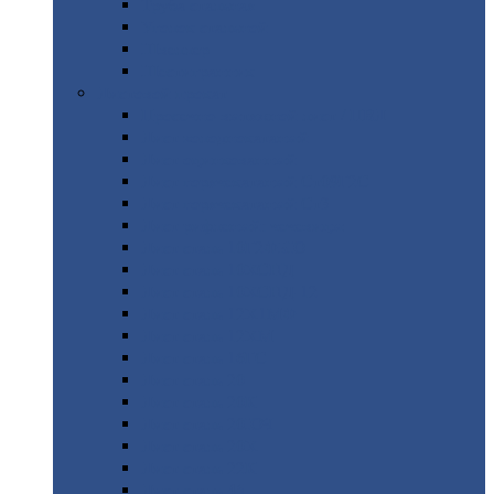
Труба
стальная
Уголок
стальной
Швеллер
Шестигранник
Листовой
прокат
Просечно-вытяжной
лист / ПВЛ
Лист
холоднокатаный
Лист
оцинкованный
Лист
горячекатаный Ст09Г2С
Лист
горячекатаный Ст3
Лист
рифленый: чечевицы
Лист
сталь 10Г2ФБЮ
Лист
сталь 10ХСНД
Лист
сталь 10ХСНД-12
Лист
сталь 12Х1МФ
Лист
сталь 12ХМ
Лист
сталь 16ГС
Лист
сталь 20
Лист
сталь 20К
Лист
сталь 20ЮЧ
Лист
сталь 20Х
Лист
сталь 22К
Лист
сталь 45