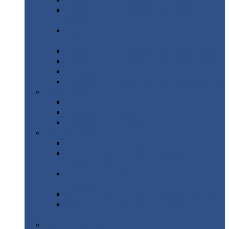
Профнастил
с нестандартной шириной С21
Профнастил
с нестандартной шириной
МП35
Профнастил
с нестандартной шириной
НС35
Профнастил
с нестандартной шириной С44
Профнастил
с нестандартной шириной Н60
Профнастил
с нестандартной шириной Н75
Профнастил
с нестандартной шириной Н114
Профнастил
Профнастил
для крыши
Профнастил
окрашенный
Профнастил
оцинкованный
Сэндвич-панели
Нестандартные
сэндвич панели
С
минераловатным утеплителем (
кровельные )
С
утеплителем из пенополистерола (
кровельные )
С
минераловатным утеплителем ( стеновые )
С
утеплителем из пенополистерола (
стеновые )
Металлочерепица