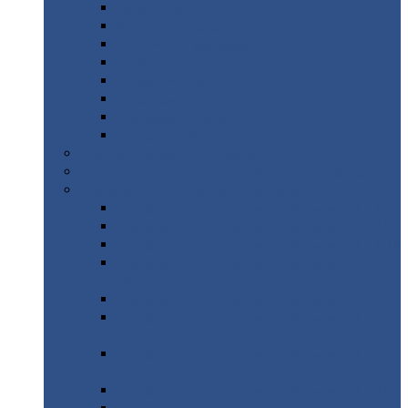
Дорожные
плиты
Каналы
непроходные
Ленточный
фундамент
Лифтовые
шахты
Перемычки
бетонные
Аэродромные
плиты
Фундаментные
блоки
Тепловые
камеры
Авиатехприемка
(РТ приемка)
Арочное
укрытие для конвейеров из профнастила
Профнастил
с нестандартной шириной
Профнастил
с нестандартной шириной С8
Профнастил
с нестандартной шириной С10
Профнастил
с нестандартной шириной СС10
Профнастил
с нестандартной шириной
МП10
Профнастил
с нестандартной шириной С15
Профнастил
с нестандартной шириной
МП18
Профнастил
с нестандартной шириной
МП20
Профнастил
с нестандартной шириной С18