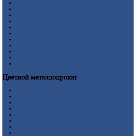
Арматура
Двутавровая
балка (двутавр)
Квадрат
Круг
стальной
Лист
Проволока
Рельсы
Сетка
Труба
Шестигранник
Калькулятор
Цветной
металлопрокат
Алюминий
Бронза
Вольфрам
Латунь
Медь
Никель
Олово
Свинец