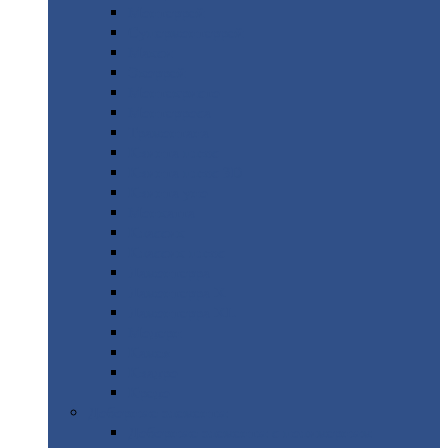
Монтеррей
Супермонтеррей
Макси
Экоррей
Монтекристо
Монтерроса
Трамонтана
Квинта
плюс
Квинта
плюс 3D
Квинта
уно
Монкатта
Классик
Классик
плюс
Ламонтерра
Ламонтерра
X
Ламонтерра
XL
Модерн
Камея
Квадро
Кредо
Доборные
элементы
Доборные
элементы с полимерным