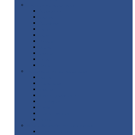
Цветной
металлопрокат
Алюминий
Бронза
Вольфрам
Латунь
Медь
Никель
Олово
Свинец
Титан
Цинк
Нержавеющий
металлопрокат
Лента
Проволока
Квадрат
Круг
нержавеющий
Лист/рулон
Труба
Шестигранник
Диски
ЖБИ
/ Железобетонные изделия
Бордюрный
камень