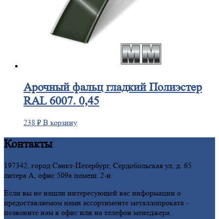
Арочный
фальц гладкий Полиэстер
RAL 6007. 0,45
238
₽
В корзину
Контакты
197342, город Санкт-Петербург, Сердобольская ул, д. 65
литера А, офис 509а помещ. 2-н
Если вы не нашли интересующей вас информации о
предоставляемом нами ассортименте металлопроката -
позвоните нам в офис или на телефон менеджера.