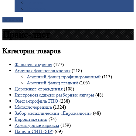
Галерея
Доставка
Контакты
Прайс-лист
Категории
товаров
Фальцевая кровля
(177)
Арочная фальцевая кровля
(218)
Арочный фальц профилированный
(113)
Арочный фальц гладкий
(105)
Дорожные ограждения
(108)
Быстровозводимые разборные ангары
(48)
Омега-профиль ГПО
(238)
Металлочерепица
(1324)
Забор металлический «Еврожалюзи»
(48)
Евроштакетник
(74)
Арматурные каркасы
(159)
Панели СИП (SIP)
(69)