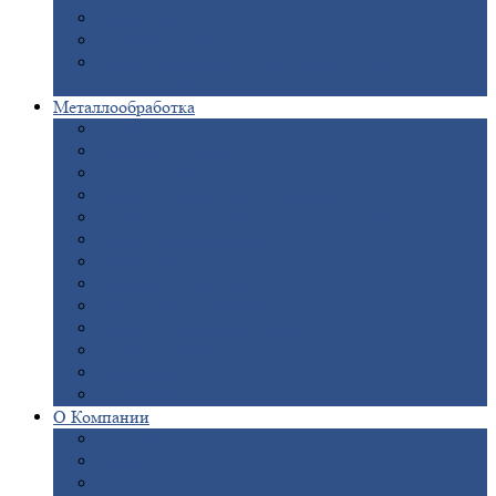
Опоры
ЛЭП
Дымовые
трубы
Закладные
детали для железобетонных
конструкций
Металлообработка
Анодировка
Горячее
цинкование
Лазерная
резка
Правка
плоского металлопроката
Продольно-поперечная
резка рулонов
Порошковая
покраска
Размотка
арматуры
Рубка
металла гильотиной
Резка
газом и плазмой
Сварочно-сборочные
работы
Токарная
обработка
Фрезерование
металла
Шлифовка
металла
О
Компании
Сертификаты
Новости
Вакансии