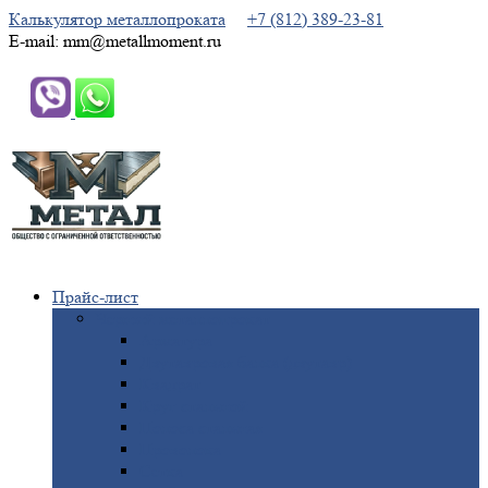
Калькулятор металлопроката
+7 (812) 389-23-81
E-mail: mm@metallmoment.ru
Прайс-лист
Черный
металлопрокат
Арматура
Двутавровая
балка (двутавр)
Квадрат
Круг
стальной
Полоса
стальная
Проволока
Сетка