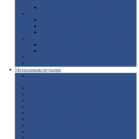
покрытием
Доборные
элементы оцинкованные
Евроштакетник
Штакетник
металлический полукруглый
Штакетник
металлический П-образный
Штакетник
металлический М-образный
Забор
металлический «Еврожалюзи»
Забор
жалюзи — Z
Забор
жалюзи — S
Сантехника
Рельсы
Металлоконструкции
Рамные
конструкции для дорожного
строительства
Быстровозводимые
здания
Металлоконструкции
для мостов
Технологические
металлоконструкции
Козловой
кран
Нестандартные
металлоконструкции
Решетки,
заборы и ограды
Прожекторные
мачты
Изготовление
лестниц из металла
Открытые
крановые эстакады