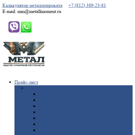
Калькулятор металлопроката
+7 (812) 389-23-81
E-mail: mm@metallmoment.ru
Прайс-лист
Черный
металлопрокат
Арматура
Двутавровая
балка (двутавр)
Квадрат
Круг
стальной
Полоса
стальная
Проволока
Сетка