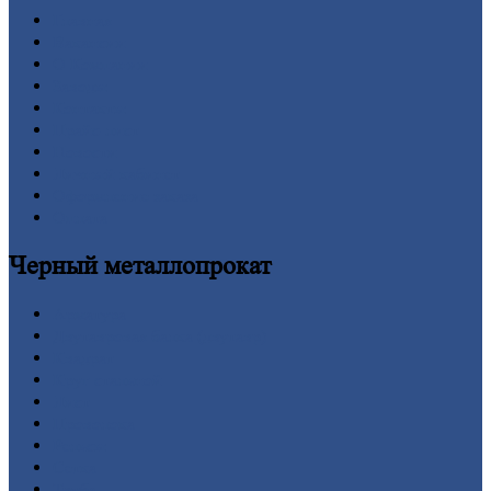
Главная
Вакансии
О
Компании
Заводы
Контакты
Прайс-лист
Новости
Личный
кабинет
Оформление
заказа
Оплата
Черный
металлопрокат
Арматура
Двутавровая
балка (двутавр)
Квадрат
Круг
стальной
Лист
Проволока
Рельсы
Сетка
Труба