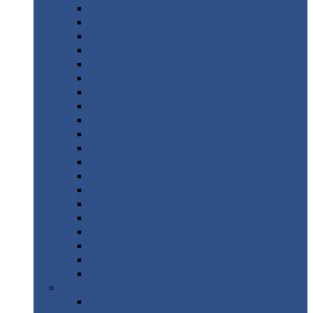
Монтеррей
Супермонтеррей
Макси
Экоррей
Монтекристо
Монтерроса
Трамонтана
Квинта
плюс
Квинта
плюс 3D
Квинта
уно
Монкатта
Классик
Классик
плюс
Ламонтерра
Ламонтерра
X
Ламонтерра
XL
Модерн
Камея
Квадро
Кредо
Доборные
элементы
Доборные
элементы с полимерным