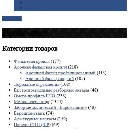
Галерея
Доставка
Контакты
Прайс-лист
Категории
товаров
Фальцевая кровля
(177)
Арочная фальцевая кровля
(218)
Арочный фальц профилированный
(113)
Арочный фальц гладкий
(105)
Дорожные ограждения
(108)
Быстровозводимые разборные ангары
(48)
Омега-профиль ГПО
(238)
Металлочерепица
(1324)
Забор металлический «Еврожалюзи»
(48)
Евроштакетник
(74)
Арматурные каркасы
(159)
Панели СИП (SIP)
(69)