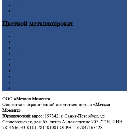
Шестигранник
Калькулятор
Цветной
металлопрокат
Алюминий
Бронза
Вольфрам
Латунь
Медь
Никель
Олово
Свинец
Титан
Цинк
ООО
«Металл Момент»
Общество с ограниченной ответственностью
«Металл
Момент»
Юридический адрес:
197342, г. Санкт-Петербург, ул.
Сердобольская, дом 65, литер А, помещение 707-712Н, ИНН
7814646533 КПП 781401001 ОГРН 1167847163428