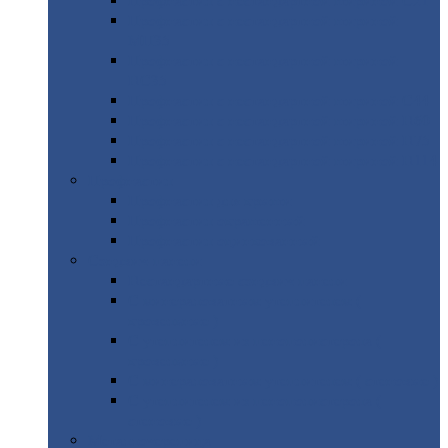
Профнастил
с нестандартной шириной С21
Профнастил
с нестандартной шириной
МП35
Профнастил
с нестандартной шириной
НС35
Профнастил
с нестандартной шириной С44
Профнастил
с нестандартной шириной Н60
Профнастил
с нестандартной шириной Н75
Профнастил
с нестандартной шириной Н114
Профнастил
Профнастил
для крыши
Профнастил
окрашенный
Профнастил
оцинкованный
Сэндвич-панели
Нестандартные
сэндвич панели
С
минераловатным утеплителем (
кровельные )
С
утеплителем из пенополистерола (
кровельные )
С
минераловатным утеплителем ( стеновые )
С
утеплителем из пенополистерола (
стеновые )
Металлочерепица