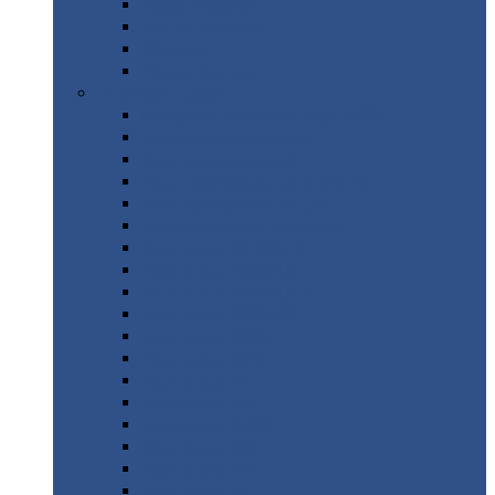
Труба
стальная
Уголок
стальной
Швеллер
Шестигранник
Листовой
прокат
Просечно-вытяжной
лист / ПВЛ
Лист
холоднокатаный
Лист
оцинкованный
Лист
горячекатаный Ст09Г2С
Лист
горячекатаный Ст3
Лист
рифленый: чечевицы
Лист
сталь 10Г2ФБЮ
Лист
сталь 10ХСНД
Лист
сталь 10ХСНД-12
Лист
сталь 12Х1МФ
Лист
сталь 12ХМ
Лист
сталь 16ГС
Лист
сталь 20
Лист
сталь 20К
Лист
сталь 20ЮЧ
Лист
сталь 20Х
Лист
сталь 22К
Лист
сталь 45