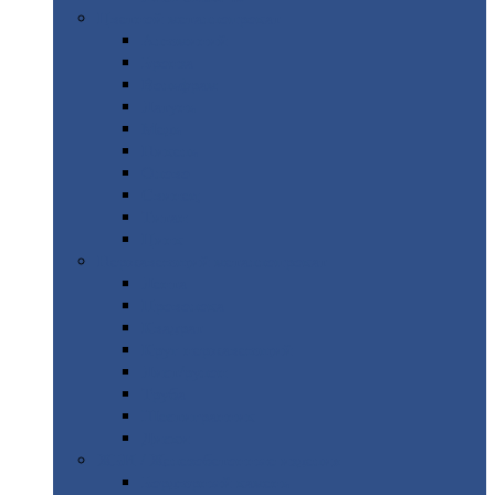
Цветной
металлопрокат
Алюминий
Бронза
Вольфрам
Латунь
Медь
Никель
Олово
Свинец
Титан
Цинк
Нержавеющий
металлопрокат
Лента
Проволока
Квадрат
Круг
нержавеющий
Лист/рулон
Труба
Шестигранник
Диски
ЖБИ
/ Железобетонные изделия
Бордюрный
камень