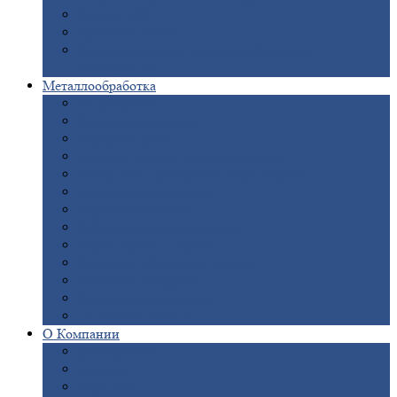
Опоры
ЛЭП
Дымовые
трубы
Закладные
детали для железобетонных
конструкций
Металлообработка
Анодировка
Горячее
цинкование
Лазерная
резка
Правка
плоского металлопроката
Продольно-поперечная
резка рулонов
Порошковая
покраска
Размотка
арматуры
Рубка
металла гильотиной
Резка
газом и плазмой
Сварочно-сборочные
работы
Токарная
обработка
Фрезерование
металла
Шлифовка
металла
О
Компании
Сертификаты
Новости
Вакансии