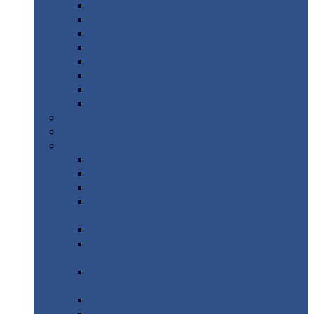
Дорожные
плиты
Каналы
непроходные
Ленточный
фундамент
Лифтовые
шахты
Перемычки
бетонные
Аэродромные
плиты
Фундаментные
блоки
Тепловые
камеры
Авиатехприемка
(РТ приемка)
Арочное
укрытие для конвейеров из профнастила
Профнастил
с нестандартной шириной
Профнастил
с нестандартной шириной С8
Профнастил
с нестандартной шириной С10
Профнастил
с нестандартной шириной СС10
Профнастил
с нестандартной шириной
МП10
Профнастил
с нестандартной шириной С15
Профнастил
с нестандартной шириной
МП18
Профнастил
с нестандартной шириной
МП20
Профнастил
с нестандартной шириной С18