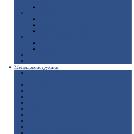
покрытием
Доборные
элементы оцинкованные
Евроштакетник
Штакетник
металлический полукруглый
Штакетник
металлический П-образный
Штакетник
металлический М-образный
Забор
металлический «Еврожалюзи»
Забор
жалюзи — Z
Забор
жалюзи — S
Сантехника
Рельсы
Металлоконструкции
Рамные
конструкции для дорожного
строительства
Быстровозводимые
здания
Металлоконструкции
для мостов
Технологические
металлоконструкции
Козловой
кран
Нестандартные
металлоконструкции
Решетки,
заборы и ограды
Прожекторные
мачты
Изготовление
лестниц из металла
Открытые
крановые эстакады