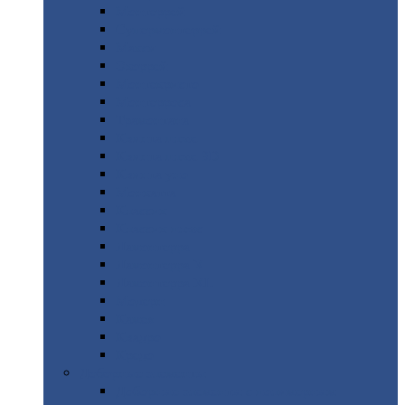
Монтеррей
Супермонтеррей
Макси
Экоррей
Монтекристо
Монтерроса
Трамонтана
Квинта
плюс
Квинта
плюс 3D
Квинта
уно
Монкатта
Классик
Классик
плюс
Ламонтерра
Ламонтерра
X
Ламонтерра
XL
Модерн
Камея
Квадро
Кредо
Доборные
элементы
Доборные
элементы с полимерным