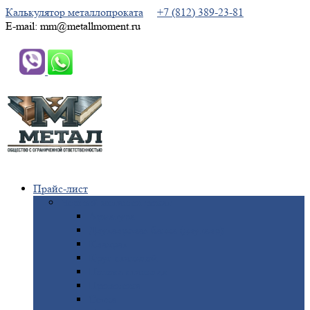
Калькулятор металлопроката
+7 (812) 389-23-81
E-mail: mm@metallmoment.ru
Прайс-лист
Черный
металлопрокат
Арматура
Двутавровая
балка (двутавр)
Квадрат
Круг
стальной
Полоса
стальная
Проволока
Сетка