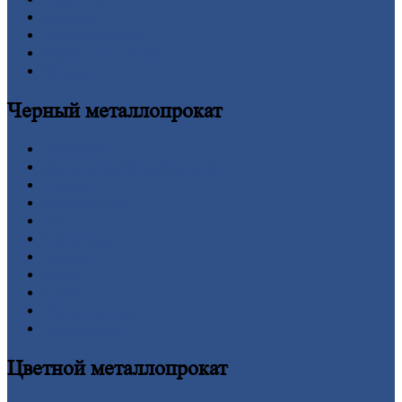
Новости
Личный
кабинет
Оформление
заказа
Оплата
Черный
металлопрокат
Арматура
Двутавровая
балка (двутавр)
Квадрат
Круг
стальной
Лист
Проволока
Рельсы
Сетка
Труба
Шестигранник
Калькулятор
Цветной
металлопрокат