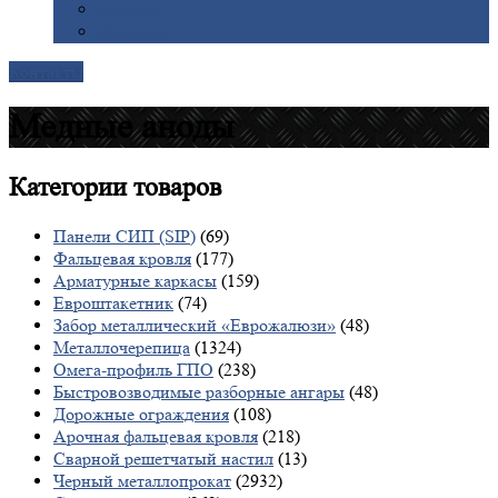
Галерея
Доставка
Контакты
Медные аноды
Категории
товаров
Панели СИП (SIP)
(69)
Фальцевая кровля
(177)
Арматурные каркасы
(159)
Евроштакетник
(74)
Забор металлический «Еврожалюзи»
(48)
Металлочерепица
(1324)
Омега-профиль ГПО
(238)
Быстровозводимые разборные ангары
(48)
Дорожные ограждения
(108)
Арочная фальцевая кровля
(218)
Сварной решетчатый настил
(13)
Черный металлопрокат
(2932)