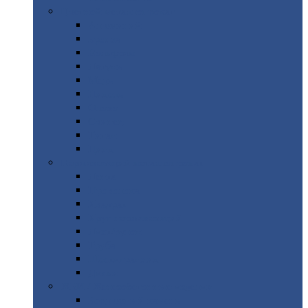
Цветной
металлопрокат
Алюминий
Бронза
Вольфрам
Латунь
Медь
Никель
Олово
Свинец
Титан
Цинк
Нержавеющий
металлопрокат
Лента
Проволока
Квадрат
Круг
нержавеющий
Лист/рулон
Труба
Шестигранник
Диски
ЖБИ
/ Железобетонные изделия
Бордюрный
камень