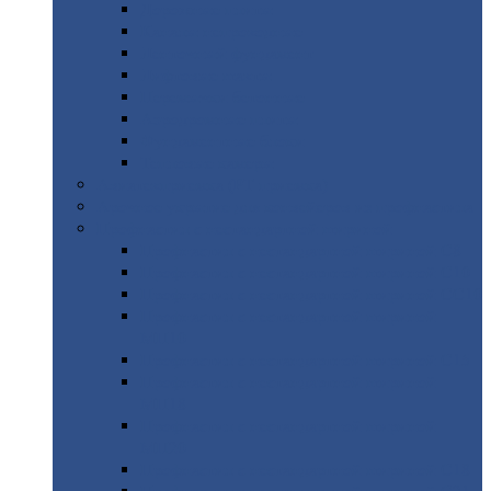
Дорожные
плиты
Каналы
непроходные
Ленточный
фундамент
Лифтовые
шахты
Перемычки
бетонные
Аэродромные
плиты
Фундаментные
блоки
Тепловые
камеры
Авиатехприемка
(РТ приемка)
Арочное
укрытие для конвейеров из профнастила
Профнастил
с нестандартной шириной
Профнастил
с нестандартной шириной С8
Профнастил
с нестандартной шириной С10
Профнастил
с нестандартной шириной СС10
Профнастил
с нестандартной шириной
МП10
Профнастил
с нестандартной шириной С15
Профнастил
с нестандартной шириной
МП18
Профнастил
с нестандартной шириной
МП20
Профнастил
с нестандартной шириной С18