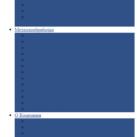
Опоры
ЛЭП
Дымовые
трубы
Закладные
детали для железобетонных
конструкций
Металлообработка
Анодировка
Горячее
цинкование
Лазерная
резка
Правка
плоского металлопроката
Продольно-поперечная
резка рулонов
Порошковая
покраска
Размотка
арматуры
Рубка
металла гильотиной
Резка
газом и плазмой
Сварочно-сборочные
работы
Токарная
обработка
Фрезерование
металла
Шлифовка
металла
О
Компании
Сертификаты
Новости
Вакансии