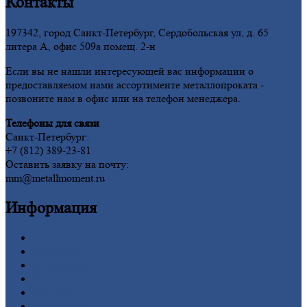
Контакты
197342, город Санкт-Петербург, Сердобольская ул, д. 65
литера А, офис 509а помещ. 2-н
Если вы не нашли интересующей вас информации о
предоставляемом нами ассортименте металлопроката -
позвоните нам в офис или на телефон менеджера.
Телефоны для связи
Санкт-Петербург:
+7 (812) 389-23-81
Оставить заявку на почту:
mm@metallmoment.ru
Информация
Главная
Вакансии
О
Компании
Заводы
Контакты
Прайс-лист