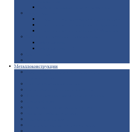
покрытием
Доборные
элементы оцинкованные
Евроштакетник
Штакетник
металлический полукруглый
Штакетник
металлический П-образный
Штакетник
металлический М-образный
Забор
металлический «Еврожалюзи»
Забор
жалюзи — Z
Забор
жалюзи — S
Сантехника
Рельсы
Металлоконструкции
Рамные
конструкции для дорожного
строительства
Быстровозводимые
здания
Металлоконструкции
для мостов
Технологические
металлоконструкции
Козловой
кран
Нестандартные
металлоконструкции
Решетки,
заборы и ограды
Прожекторные
мачты
Изготовление
лестниц из металла
Открытые
крановые эстакады