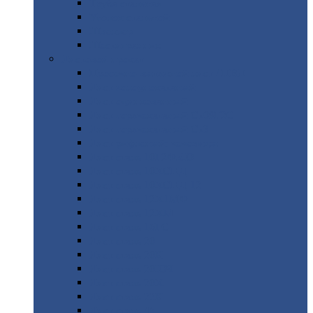
Труба
стальная
Уголок
стальной
Швеллер
Шестигранник
Листовой
прокат
Просечно-вытяжной
лист / ПВЛ
Лист
холоднокатаный
Лист
оцинкованный
Лист
горячекатаный Ст09Г2С
Лист
горячекатаный Ст3
Лист
рифленый: чечевицы
Лист
сталь 10Г2ФБЮ
Лист
сталь 10ХСНД
Лист
сталь 10ХСНД-12
Лист
сталь 12Х1МФ
Лист
сталь 12ХМ
Лист
сталь 16ГС
Лист
сталь 20
Лист
сталь 20К
Лист
сталь 20ЮЧ
Лист
сталь 20Х
Лист
сталь 22К
Лист
сталь 45