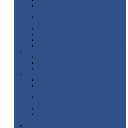
Профнастил
с нестандартной шириной С21
Профнастил
с нестандартной шириной
МП35
Профнастил
с нестандартной шириной
НС35
Профнастил
с нестандартной шириной С44
Профнастил
с нестандартной шириной Н60
Профнастил
с нестандартной шириной Н75
Профнастил
с нестандартной шириной Н114
Профнастил
Профнастил
для крыши
Профнастил
окрашенный
Профнастил
оцинкованный
Сэндвич-панели
Нестандартные
сэндвич панели
С
минераловатным утеплителем (
кровельные )
С
утеплителем из пенополистерола (
кровельные )
С
минераловатным утеплителем ( стеновые )
С
утеплителем из пенополистерола (
стеновые )
Металлочерепица