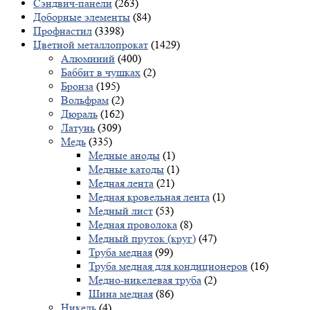
Сэндвич-панели
(263)
Доборные элементы
(84)
Профнастил
(3398)
Цветной металлопрокат
(1429)
Алюминий
(400)
Баббит в чушках
(2)
Бронза
(195)
Вольфрам
(2)
Дюраль
(162)
Латунь
(309)
Медь
(335)
Медные аноды
(1)
Медные катоды
(1)
Медная лента
(21)
Медная кровельная лента
(1)
Медный лист
(53)
Медная проволока
(8)
Медный пруток (круг)
(47)
Труба медная
(99)
Труба медная для кондиционеров
(16)
Медно-никелевая труба
(2)
Шина медная
(86)
Никель
(4)