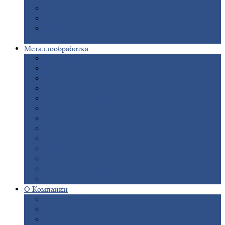
Опоры
ЛЭП
Дымовые
трубы
Закладные
детали для железобетонных
конструкций
Металлообработка
Анодировка
Горячее
цинкование
Лазерная
резка
Правка
плоского металлопроката
Продольно-поперечная
резка рулонов
Порошковая
покраска
Размотка
арматуры
Рубка
металла гильотиной
Резка
газом и плазмой
Сварочно-сборочные
работы
Токарная
обработка
Фрезерование
металла
Шлифовка
металла
О
Компании
Сертификаты
Новости
Вакансии