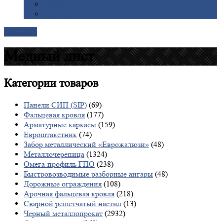
Галерея
Доставка
Контакты
Медный лист
Категории
товаров
Панели СИП (SIP)
(69)
Фальцевая кровля
(177)
Арматурные каркасы
(159)
Евроштакетник
(74)
Забор металлический «Еврожалюзи»
(48)
Металлочерепица
(1324)
Омега-профиль ГПО
(238)
Быстровозводимые разборные ангары
(48)
Дорожные ограждения
(108)
Арочная фальцевая кровля
(218)
Сварной решетчатый настил
(13)
Черный металлопрокат
(2932)