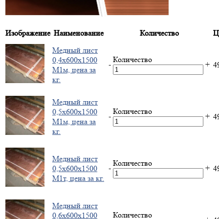
Изображение
Наименование
Количество
Ц
Медный лист
Количество
0,4х600х1500
-
+
4
М1м, цена за
кг.
Медный лист
Количество
0,5х600х1500
-
+
4
М1м, цена за
кг.
Медный лист
Количество
-
+
0,5х600х1500
4
М1т, цена за кг.
Медный лист
Количество
0,6х600х1500