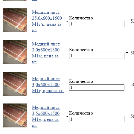
Медный лист
Количество
25,0х600х1500
-
+
5
М1г/к, цена за
кг.
Медный лист
Количество
3,0х600х1500
-
+
5
М1м, цена за
кг.
Медный лист
Количество
-
+
3,0х600х1500
5
М1т, цена за кг.
Медный лист
Количество
3,5х600х1500
-
+
5
М1м, цена за
кг.