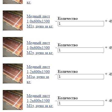
кг.
Медный лист
Количество
-
+
1,0х600х1500
4
М1т, цена за кг.
Медный лист
Количество
-
+
1,0х600х1500
4
М2т, цена за кг.
Медный лист
Количество
1,2х600х1500
-
+
4
М1м, цена за
кг.
Медный лист
Количество
-
+
1,2х600х1500
4
М1т, цена за кг.