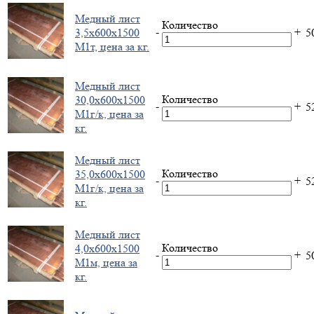
Медный лист
Количество
-
+
3,5х600х1500
5
М1т, цена за кг.
Медный лист
Количество
30,0х600х1500
-
+
5
М1г/к, цена за
кг.
Медный лист
Количество
35,0х600х1500
-
+
5
М1г/к, цена за
кг.
Медный лист
Количество
4,0х600х1500
-
+
5
М1м, цена за
кг.