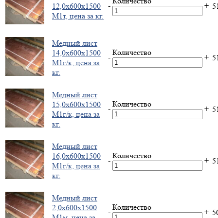
Количество
-
+
12,0х600х1500
5
М1т, цена за кг.
Медный лист
Количество
14,0х600х1500
-
+
5
М1г/к, цена за
кг.
Медный лист
Количество
15,0х600х1500
-
+
5
М1г/к, цена за
кг.
Медный лист
Количество
16,0х600х1500
-
+
5
М1г/к, цена за
кг.
Медный лист
Количество
2,0х600х1500
-
+
5
М1м, цена за