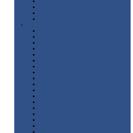
Труба
стальная
Уголок
стальной
Швеллер
Шестигранник
Листовой
прокат
Просечно-вытяжной
лист / ПВЛ
Лист
холоднокатаный
Лист
оцинкованный
Лист
горячекатаный Ст09Г2С
Лист
горячекатаный Ст3
Лист
рифленый: чечевицы
Лист
сталь 10Г2ФБЮ
Лист
сталь 10ХСНД
Лист
сталь 10ХСНД-12
Лист
сталь 12Х1МФ
Лист
сталь 12ХМ
Лист
сталь 16ГС
Лист
сталь 20
Лист
сталь 20К
Лист
сталь 20ЮЧ
Лист
сталь 20Х
Лист
сталь 22К
Лист
сталь 45