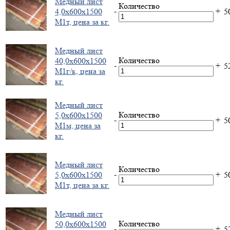
Медный лист
Количество
-
+
4,0х600х1500
5
М1т, цена за кг.
Медный лист
Количество
40,0х600х1500
-
+
5
М1г/к, цена за
кг.
Медный лист
Количество
5,0х600х1500
-
+
5
М1м, цена за
кг.
Медный лист
Количество
-
+
5,0х600х1500
5
М1т, цена за кг.
Медный лист
Количество
50,0х600х1500
-
+
5