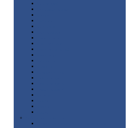
Монтеррей
Супермонтеррей
Макси
Экоррей
Монтекристо
Монтерроса
Трамонтана
Квинта
плюс
Квинта
плюс 3D
Квинта
уно
Монкатта
Классик
Классик
плюс
Ламонтерра
Ламонтерра
X
Ламонтерра
XL
Модерн
Камея
Квадро
Кредо
Доборные
элементы
Доборные
элементы с полимерным