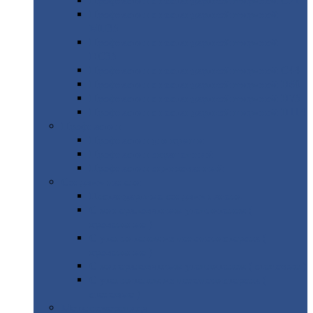
Профнастил
с нестандартной шириной С21
Профнастил
с нестандартной шириной
МП35
Профнастил
с нестандартной шириной
НС35
Профнастил
с нестандартной шириной С44
Профнастил
с нестандартной шириной Н60
Профнастил
с нестандартной шириной Н75
Профнастил
с нестандартной шириной Н114
Профнастил
Профнастил
для крыши
Профнастил
окрашенный
Профнастил
оцинкованный
Сэндвич-панели
Нестандартные
сэндвич панели
С
минераловатным утеплителем (
кровельные )
С
утеплителем из пенополистерола (
кровельные )
С
минераловатным утеплителем ( стеновые )
С
утеплителем из пенополистерола (
стеновые )
Металлочерепица