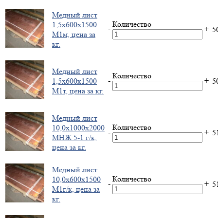
Медный лист
Количество
1,5х600х1500
-
+
5
М1м, цена за
кг.
Медный лист
Количество
-
+
1,5х600х1500
5
М1т, цена за кг.
Медный лист
Количество
10,0х1000х2000
-
+
5
МНЖ 5-1 г/к,
цена за кг.
Медный лист
Количество
10,0х600х1500
-
+
5
М1г/к, цена за
кг.