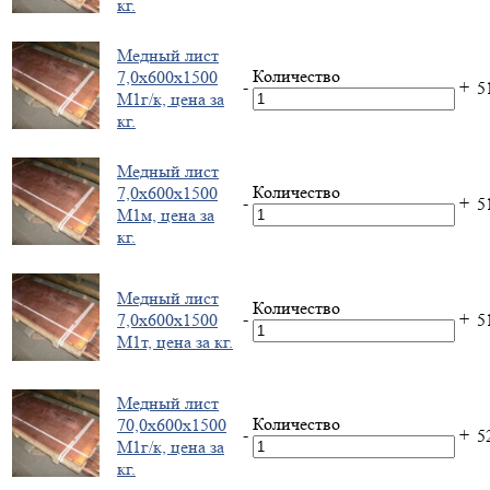
кг.
Медный лист
Количество
7,0х600х1500
-
+
5
М1г/к, цена за
кг.
Медный лист
Количество
7,0х600х1500
-
+
5
М1м, цена за
кг.
Медный лист
Количество
-
+
7,0х600х1500
5
М1т, цена за кг.
Медный лист
Количество
70,0х600х1500
-
+
5
М1г/к, цена за
кг.