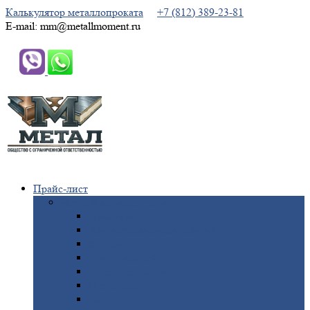
Калькулятор металлопроката
+7 (812) 389-23-81
E-mail: mm@metallmoment.ru
Прайс-лист
Черный
металлопрокат
Арматура
Двутавровая
балка (двутавр)
Квадрат
Круг
стальной
Полоса
стальная
Проволока
Сетка