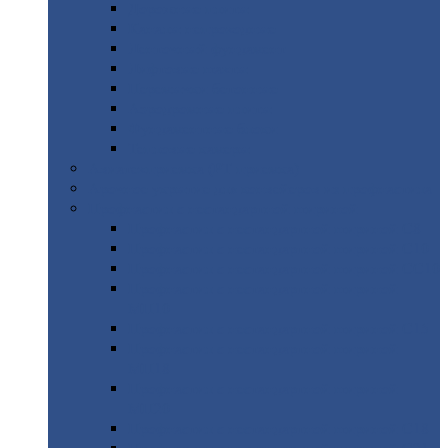
Дорожные
плиты
Каналы
непроходные
Ленточный
фундамент
Лифтовые
шахты
Перемычки
бетонные
Аэродромные
плиты
Фундаментные
блоки
Тепловые
камеры
Авиатехприемка
(РТ приемка)
Арочное
укрытие для конвейеров из профнастила
Профнастил
с нестандартной шириной
Профнастил
с нестандартной шириной С8
Профнастил
с нестандартной шириной С10
Профнастил
с нестандартной шириной СС10
Профнастил
с нестандартной шириной
МП10
Профнастил
с нестандартной шириной С15
Профнастил
с нестандартной шириной
МП18
Профнастил
с нестандартной шириной
МП20
Профнастил
с нестандартной шириной С18