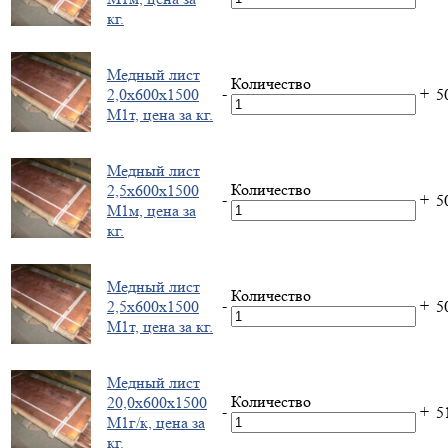
кг.
Медный лист
Количество
-
+
2,0х600х1500
5
М1т, цена за кг.
Медный лист
Количество
2,5х600х1500
-
+
5
М1м, цена за
кг.
Медный лист
Количество
-
+
2,5х600х1500
5
М1т, цена за кг.
Медный лист
Количество
20,0х600х1500
-
+
5
М1г/к, цена за
кг.