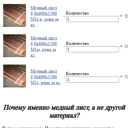
Медный лист
Количество
8,0х600х1500
-
+
5
М1г/к, цена за
кг.
Медный лист
Количество
8,0х600х1500
-
+
5
М1м, цена за
кг.
Медный лист
Количество
-
+
8,0х600х1500
5
М1т, цена за кг.
Почему именно медный лист, а не другой
материал?