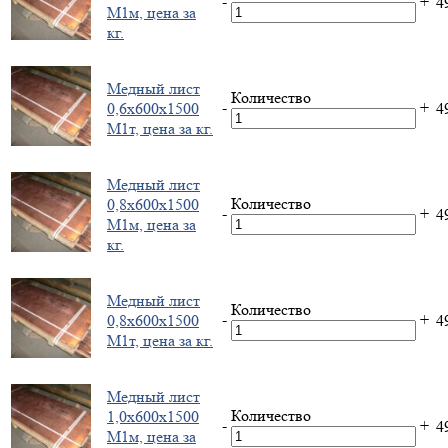
-
+
4
М1м, цена за
кг.
Медный лист
Количество
-
+
0,6х600х1500
4
М1т, цена за кг.
Медный лист
Количество
0,8х600х1500
-
+
4
М1м, цена за
кг.
Медный лист
Количество
-
+
0,8х600х1500
4
М1т, цена за кг.
Медный лист
Количество
1,0х600х1500
-
+
4
М1м, цена за