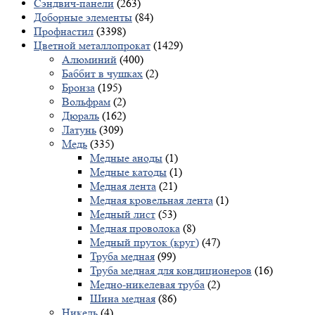
Сэндвич-панели
(263)
Доборные элементы
(84)
Профнастил
(3398)
Цветной металлопрокат
(1429)
Алюминий
(400)
Баббит в чушках
(2)
Бронза
(195)
Вольфрам
(2)
Дюраль
(162)
Латунь
(309)
Медь
(335)
Медные аноды
(1)
Медные катоды
(1)
Медная лента
(21)
Медная кровельная лента
(1)
Медный лист
(53)
Медная проволока
(8)
Медный пруток (круг)
(47)
Труба медная
(99)
Труба медная для кондиционеров
(16)
Медно-никелевая труба
(2)
Шина медная
(86)
Никель
(4)