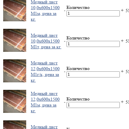
Медный лист
Количество
10,0х600х1500
-
+
5
М1м, цена за
кг.
Медный лист
Количество
-
+
10,0х600х1500
5
М1т, цена за кг.
Медный лист
Количество
12,0х600х1500
-
+
5
М1г/к, цена за
кг.
Медный лист
Количество
12,0х600х1500
-
+
5
М1м, цена за
кг.
Медный лист