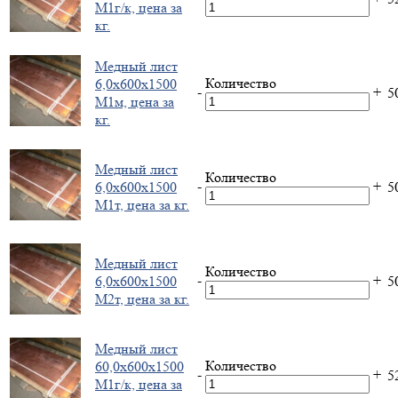
М1г/к, цена за
кг.
Медный лист
Количество
6,0х600х1500
-
+
5
М1м, цена за
кг.
Медный лист
Количество
-
+
6,0х600х1500
5
М1т, цена за кг.
Медный лист
Количество
-
+
6,0х600х1500
5
М2т, цена за кг.
Медный лист
Количество
60,0х600х1500
-
+
5
М1г/к, цена за