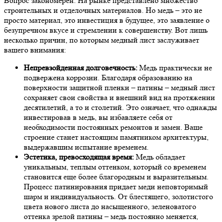
Вопрос закономерен. На рынке представлено множество
строительных и отделочных материалов. Но медь – это не
просто материал, это инвестиция в будущее, это заявление о
безупречном вкусе и стремлении к совершенству. Вот лишь
несколько причин, по которым медный лист заслуживает
вашего внимания:
Непревзойденная долговечность:
Медь практически не
подвержена коррозии. Благодаря образованию на
поверхности защитной пленки – патины – медный лист
сохраняет свои свойства и внешний вид на протяжении
десятилетий, а то и столетий. Это означает, что однажды
инвестировав в медь, вы избавляете себя от
необходимости постоянных ремонтов и замен. Ваше
строение станет настоящим памятником архитектуры,
выдержавшим испытание временем.
Эстетика, превосходящая время:
Медь обладает
уникальным, теплым оттенком, который со временем
становится еще более благородным и выразительным.
Процесс патинирования придает меди неповторимый
шарм и индивидуальность. От блестящего, золотистого
цвета нового листа до насыщенного, зеленоватого
оттенка зрелой патины – медь постоянно меняется,