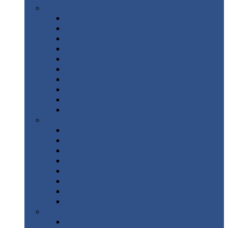
Цветной
металлопрокат
Алюминий
Бронза
Вольфрам
Латунь
Медь
Никель
Олово
Свинец
Титан
Цинк
Нержавеющий
металлопрокат
Лента
Проволока
Квадрат
Круг
нержавеющий
Лист/рулон
Труба
Шестигранник
Диски
ЖБИ
/ Железобетонные изделия
Бордюрный
камень