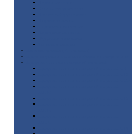
Дорожные
плиты
Каналы
непроходные
Ленточный
фундамент
Лифтовые
шахты
Перемычки
бетонные
Аэродромные
плиты
Фундаментные
блоки
Тепловые
камеры
Авиатехприемка
(РТ приемка)
Арочное
укрытие для конвейеров из профнастила
Профнастил
с нестандартной шириной
Профнастил
с нестандартной шириной С8
Профнастил
с нестандартной шириной С10
Профнастил
с нестандартной шириной СС10
Профнастил
с нестандартной шириной
МП10
Профнастил
с нестандартной шириной С15
Профнастил
с нестандартной шириной
МП18
Профнастил
с нестандартной шириной
МП20
Профнастил
с нестандартной шириной С18