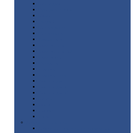
Монтеррей
Супермонтеррей
Макси
Экоррей
Монтекристо
Монтерроса
Трамонтана
Квинта
плюс
Квинта
плюс 3D
Квинта
уно
Монкатта
Классик
Классик
плюс
Ламонтерра
Ламонтерра
X
Ламонтерра
XL
Модерн
Камея
Квадро
Кредо
Доборные
элементы
Доборные
элементы с полимерным