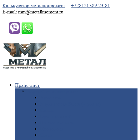
Калькулятор металлопроката
+7 (812) 389-23-81
E-mail: mm@metallmoment.ru
Прайс-лист
Черный
металлопрокат
Арматура
Двутавровая
балка (двутавр)
Квадрат
Круг
стальной
Полоса
стальная
Проволока
Сетка