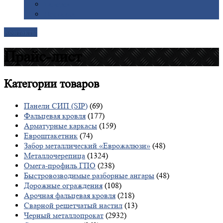
Галерея
Доставка
Контакты
Прайс-лист
Категории
товаров
Панели СИП (SIP)
(69)
Фальцевая кровля
(177)
Арматурные каркасы
(159)
Евроштакетник
(74)
Забор металлический «Еврожалюзи»
(48)
Металлочерепица
(1324)
Омега-профиль ГПО
(238)
Быстровозводимые разборные ангары
(48)
Дорожные ограждения
(108)
Арочная фальцевая кровля
(218)
Сварной решетчатый настил
(13)
Черный металлопрокат
(2932)