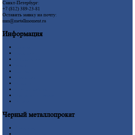
Санкт-Петербург:
+7 (812) 389-23-81
Оставить заявку на почту:
mm@metallmoment.ru
Информация
Главная
Вакансии
О
Компании
Заводы
Контакты
Прайс-лист
Новости
Личный
кабинет
Оформление
заказа
Оплата
Черный
металлопрокат
Арматура
Двутавровая
балка (двутавр)