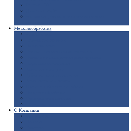
Опоры
ЛЭП
Дымовые
трубы
Закладные
детали для железобетонных
конструкций
Металлообработка
Анодировка
Горячее
цинкование
Лазерная
резка
Правка
плоского металлопроката
Продольно-поперечная
резка рулонов
Порошковая
покраска
Размотка
арматуры
Рубка
металла гильотиной
Резка
газом и плазмой
Сварочно-сборочные
работы
Токарная
обработка
Фрезерование
металла
Шлифовка
металла
О
Компании
Сертификаты
Новости
Вакансии