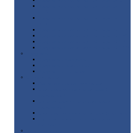
Профнастил
с нестандартной шириной С21
Профнастил
с нестандартной шириной
МП35
Профнастил
с нестандартной шириной
НС35
Профнастил
с нестандартной шириной С44
Профнастил
с нестандартной шириной Н60
Профнастил
с нестандартной шириной Н75
Профнастил
с нестандартной шириной Н114
Профнастил
Профнастил
для крыши
Профнастил
окрашенный
Профнастил
оцинкованный
Сэндвич-панели
Нестандартные
сэндвич панели
С
минераловатным утеплителем (
кровельные )
С
утеплителем из пенополистерола (
кровельные )
С
минераловатным утеплителем ( стеновые )
С
утеплителем из пенополистерола (
стеновые )
Металлочерепица