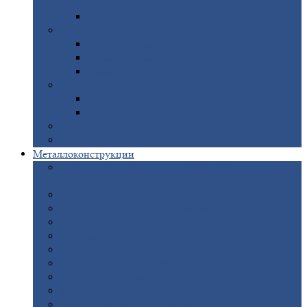
покрытием
Доборные
элементы оцинкованные
Евроштакетник
Штакетник
металлический полукруглый
Штакетник
металлический П-образный
Штакетник
металлический М-образный
Забор
металлический «Еврожалюзи»
Забор
жалюзи — Z
Забор
жалюзи — S
Сантехника
Рельсы
Металлоконструкции
Рамные
конструкции для дорожного
строительства
Быстровозводимые
здания
Металлоконструкции
для мостов
Технологические
металлоконструкции
Козловой
кран
Нестандартные
металлоконструкции
Решетки,
заборы и ограды
Прожекторные
мачты
Изготовление
лестниц из металла
Открытые
крановые эстакады