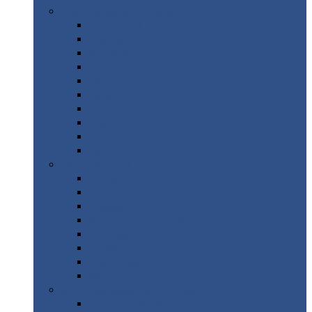
Цветной
металлопрокат
Алюминий
Бронза
Вольфрам
Латунь
Медь
Никель
Олово
Свинец
Титан
Цинк
Нержавеющий
металлопрокат
Лента
Проволока
Квадрат
Круг
нержавеющий
Лист/рулон
Труба
Шестигранник
Диски
ЖБИ
/ Железобетонные изделия
Бордюрный
камень