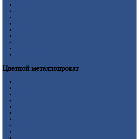
Квадрат
Круг
стальной
Лист
Проволока
Рельсы
Сетка
Труба
Шестигранник
Калькулятор
Цветной
металлопрокат
Алюминий
Бронза
Вольфрам
Латунь
Медь
Никель
Олово
Свинец
Титан
Цинк