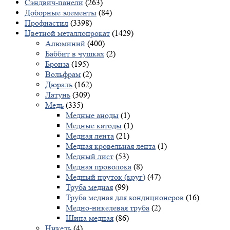
Сэндвич-панели
(263)
Доборные элементы
(84)
Профнастил
(3398)
Цветной металлопрокат
(1429)
Алюминий
(400)
Баббит в чушках
(2)
Бронза
(195)
Вольфрам
(2)
Дюраль
(162)
Латунь
(309)
Медь
(335)
Медные аноды
(1)
Медные катоды
(1)
Медная лента
(21)
Медная кровельная лента
(1)
Медный лист
(53)
Медная проволока
(8)
Медный пруток (круг)
(47)
Труба медная
(99)
Труба медная для кондиционеров
(16)
Медно-никелевая труба
(2)
Шина медная
(86)
Никель
(4)