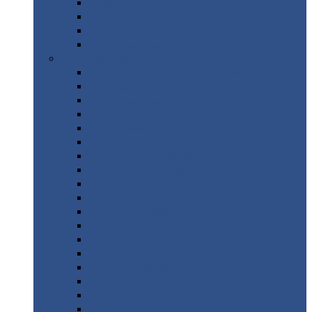
Труба
стальная
Уголок
стальной
Швеллер
Шестигранник
Листовой
прокат
Просечно-вытяжной
лист / ПВЛ
Лист
холоднокатаный
Лист
оцинкованный
Лист
горячекатаный Ст09Г2С
Лист
горячекатаный Ст3
Лист
рифленый: чечевицы
Лист
сталь 10Г2ФБЮ
Лист
сталь 10ХСНД
Лист
сталь 10ХСНД-12
Лист
сталь 12Х1МФ
Лист
сталь 12ХМ
Лист
сталь 16ГС
Лист
сталь 20
Лист
сталь 20К
Лист
сталь 20ЮЧ
Лист
сталь 20Х
Лист
сталь 22К
Лист
сталь 45