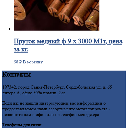
Пруток
медный ф 9 х 3000 М1т, цена
за кг.
58
₽
В корзину
Контакты
197342, город Санкт-Петербург, Сердобольская ул, д. 65
литера А, офис 509а помещ. 2-н
Если вы не нашли интересующей вас информации о
предоставляемом нами ассортименте металлопроката -
позвоните нам в офис или на телефон менеджера.
Телефоны для связи