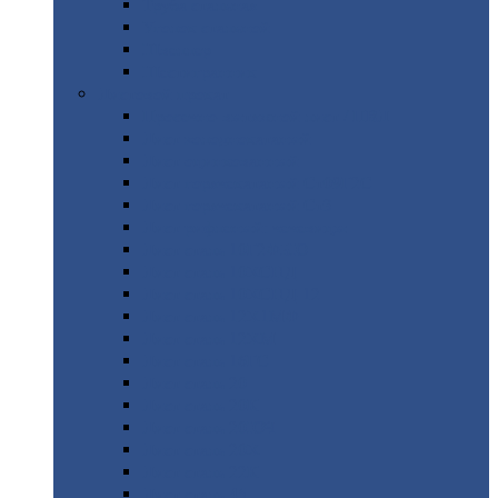
Труба
стальная
Уголок
стальной
Швеллер
Шестигранник
Листовой
прокат
Просечно-вытяжной
лист / ПВЛ
Лист
холоднокатаный
Лист
оцинкованный
Лист
горячекатаный Ст09Г2С
Лист
горячекатаный Ст3
Лист
рифленый: чечевицы
Лист
сталь 10Г2ФБЮ
Лист
сталь 10ХСНД
Лист
сталь 10ХСНД-12
Лист
сталь 12Х1МФ
Лист
сталь 12ХМ
Лист
сталь 16ГС
Лист
сталь 20
Лист
сталь 20К
Лист
сталь 20ЮЧ
Лист
сталь 20Х
Лист
сталь 22К
Лист
сталь 45