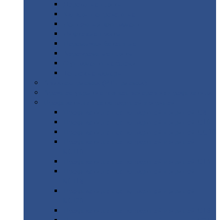
Дорожные
плиты
Каналы
непроходные
Ленточный
фундамент
Лифтовые
шахты
Перемычки
бетонные
Аэродромные
плиты
Фундаментные
блоки
Тепловые
камеры
Авиатехприемка
(РТ приемка)
Арочное
укрытие для конвейеров из профнастила
Профнастил
с нестандартной шириной
Профнастил
с нестандартной шириной С8
Профнастил
с нестандартной шириной С10
Профнастил
с нестандартной шириной СС10
Профнастил
с нестандартной шириной
МП10
Профнастил
с нестандартной шириной С15
Профнастил
с нестандартной шириной
МП18
Профнастил
с нестандартной шириной
МП20
Профнастил
с нестандартной шириной С18