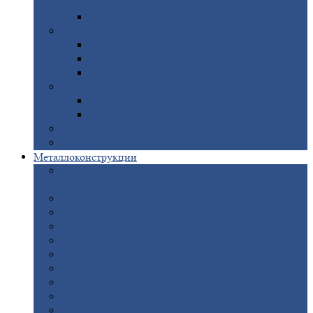
покрытием
Доборные
элементы оцинкованные
Евроштакетник
Штакетник
металлический полукруглый
Штакетник
металлический П-образный
Штакетник
металлический М-образный
Забор
металлический «Еврожалюзи»
Забор
жалюзи — Z
Забор
жалюзи — S
Сантехника
Рельсы
Металлоконструкции
Рамные
конструкции для дорожного
строительства
Быстровозводимые
здания
Металлоконструкции
для мостов
Технологические
металлоконструкции
Козловой
кран
Нестандартные
металлоконструкции
Решетки,
заборы и ограды
Прожекторные
мачты
Изготовление
лестниц из металла
Открытые
крановые эстакады