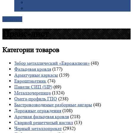
Галерея
Доставка
Контакты
Прайс-лист
Категории
товаров
Забор металлический «Еврожалюзи»
(48)
Фальцевая кровля
(177)
Арматурные каркасы
(159)
Евроштакетник
(74)
Панели СИП (SIP)
(69)
Металлочерепица
(1324)
Омега-профиль ГПО
(238)
Быстровозводимые разборные ангары
(48)
Дорожные ограждения
(108)
Арочная фальцевая кровля
(218)
Сварной решетчатый настил
(13)
Черный металлопрокат
(2932)