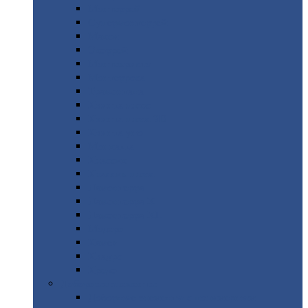
Монтеррей
Супермонтеррей
Макси
Экоррей
Монтекристо
Монтерроса
Трамонтана
Квинта
плюс
Квинта
плюс 3D
Квинта
уно
Монкатта
Классик
Классик
плюс
Ламонтерра
Ламонтерра
X
Ламонтерра
XL
Модерн
Камея
Квадро
Кредо
Доборные
элементы
Доборные
элементы с полимерным