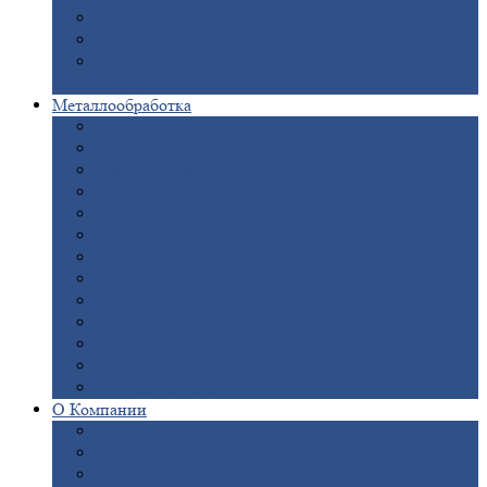
Опоры
ЛЭП
Дымовые
трубы
Закладные
детали для железобетонных
конструкций
Металлообработка
Анодировка
Горячее
цинкование
Лазерная
резка
Правка
плоского металлопроката
Продольно-поперечная
резка рулонов
Порошковая
покраска
Размотка
арматуры
Рубка
металла гильотиной
Резка
газом и плазмой
Сварочно-сборочные
работы
Токарная
обработка
Фрезерование
металла
Шлифовка
металла
О
Компании
Сертификаты
Новости
Вакансии