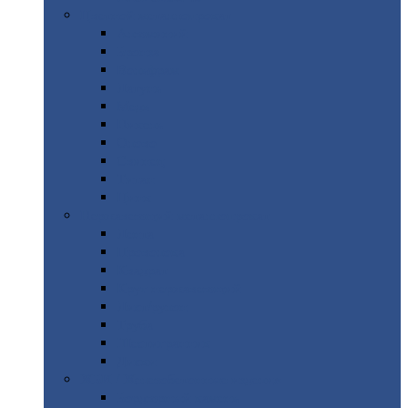
Цветной
металлопрокат
Алюминий
Бронза
Вольфрам
Латунь
Медь
Никель
Олово
Свинец
Титан
Цинк
Нержавеющий
металлопрокат
Лента
Проволока
Квадрат
Круг
нержавеющий
Лист/рулон
Труба
Шестигранник
Диски
ЖБИ
/ Железобетонные изделия
Бордюрный
камень