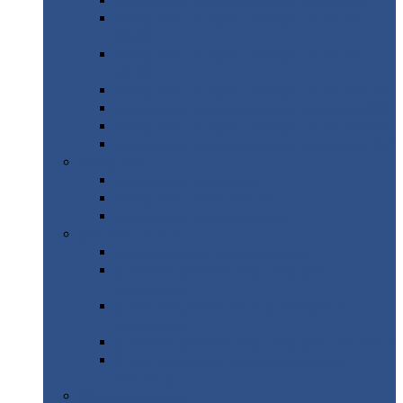
Профнастил
с нестандартной шириной С21
Профнастил
с нестандартной шириной
МП35
Профнастил
с нестандартной шириной
НС35
Профнастил
с нестандартной шириной С44
Профнастил
с нестандартной шириной Н60
Профнастил
с нестандартной шириной Н75
Профнастил
с нестандартной шириной Н114
Профнастил
Профнастил
для крыши
Профнастил
окрашенный
Профнастил
оцинкованный
Сэндвич-панели
Нестандартные
сэндвич панели
С
минераловатным утеплителем (
кровельные )
С
утеплителем из пенополистерола (
кровельные )
С
минераловатным утеплителем ( стеновые )
С
утеплителем из пенополистерола (
стеновые )
Металлочерепица