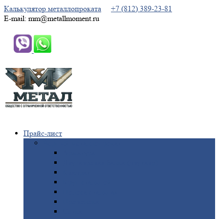
Калькулятор металлопроката
+7 (812) 389-23-81
E-mail: mm@metallmoment.ru
Прайс-лист
Черный
металлопрокат
Арматура
Двутавровая
балка (двутавр)
Квадрат
Круг
стальной
Полоса
стальная
Проволока
Сетка