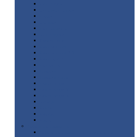
Монтеррей
Супермонтеррей
Макси
Экоррей
Монтекристо
Монтерроса
Трамонтана
Квинта
плюс
Квинта
плюс 3D
Квинта
уно
Монкатта
Классик
Классик
плюс
Ламонтерра
Ламонтерра
X
Ламонтерра
XL
Модерн
Камея
Квадро
Кредо
Доборные
элементы
Доборные
элементы с полимерным