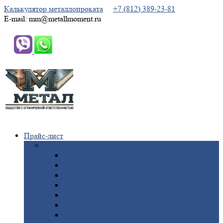
Калькулятор металлопроката
+7 (812) 389-23-81
E-mail: mm@metallmoment.ru
Прайс-лист
Черный
металлопрокат
Арматура
Двутавровая
балка (двутавр)
Квадрат
Круг
стальной
Полоса
стальная
Проволока
Сетка