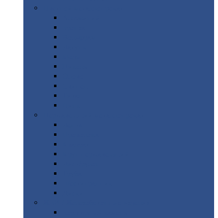
Цветной
металлопрокат
Алюминий
Бронза
Вольфрам
Латунь
Медь
Никель
Олово
Свинец
Титан
Цинк
Нержавеющий
металлопрокат
Лента
Проволока
Квадрат
Круг
нержавеющий
Лист/рулон
Труба
Шестигранник
Диски
ЖБИ
/ Железобетонные изделия
Бордюрный
камень