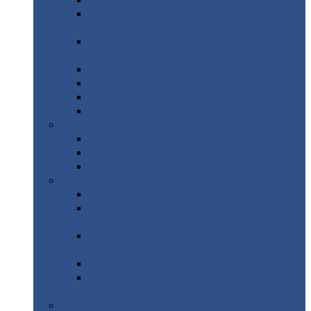
Профнастил
с нестандартной шириной С21
Профнастил
с нестандартной шириной
МП35
Профнастил
с нестандартной шириной
НС35
Профнастил
с нестандартной шириной С44
Профнастил
с нестандартной шириной Н60
Профнастил
с нестандартной шириной Н75
Профнастил
с нестандартной шириной Н114
Профнастил
Профнастил
для крыши
Профнастил
окрашенный
Профнастил
оцинкованный
Сэндвич-панели
Нестандартные
сэндвич панели
С
минераловатным утеплителем (
кровельные )
С
утеплителем из пенополистерола (
кровельные )
С
минераловатным утеплителем ( стеновые )
С
утеплителем из пенополистерола (
стеновые )
Металлочерепица