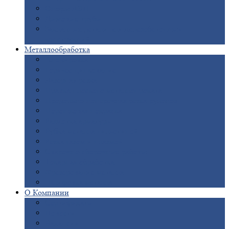
Опоры
ЛЭП
Дымовые
трубы
Закладные
детали для железобетонных
конструкций
Металлообработка
Анодировка
Горячее
цинкование
Лазерная
резка
Правка
плоского металлопроката
Продольно-поперечная
резка рулонов
Порошковая
покраска
Размотка
арматуры
Рубка
металла гильотиной
Резка
газом и плазмой
Сварочно-сборочные
работы
Токарная
обработка
Фрезерование
металла
Шлифовка
металла
О
Компании
Сертификаты
Новости
Вакансии