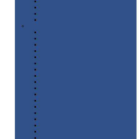
Труба
стальная
Уголок
стальной
Швеллер
Шестигранник
Листовой
прокат
Просечно-вытяжной
лист / ПВЛ
Лист
холоднокатаный
Лист
оцинкованный
Лист
горячекатаный Ст09Г2С
Лист
горячекатаный Ст3
Лист
рифленый: чечевицы
Лист
сталь 10Г2ФБЮ
Лист
сталь 10ХСНД
Лист
сталь 10ХСНД-12
Лист
сталь 12Х1МФ
Лист
сталь 12ХМ
Лист
сталь 16ГС
Лист
сталь 20
Лист
сталь 20К
Лист
сталь 20ЮЧ
Лист
сталь 20Х
Лист
сталь 22К
Лист
сталь 45