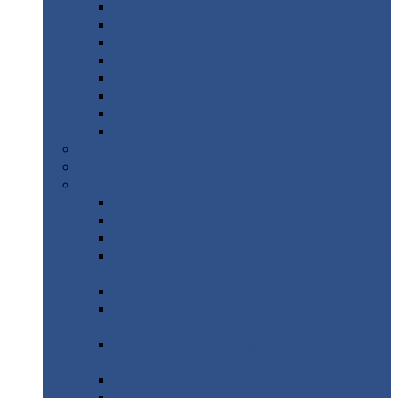
Дорожные
плиты
Каналы
непроходные
Ленточный
фундамент
Лифтовые
шахты
Перемычки
бетонные
Аэродромные
плиты
Фундаментные
блоки
Тепловые
камеры
Авиатехприемка
(РТ приемка)
Арочное
укрытие для конвейеров из профнастила
Профнастил
с нестандартной шириной
Профнастил
с нестандартной шириной С8
Профнастил
с нестандартной шириной С10
Профнастил
с нестандартной шириной СС10
Профнастил
с нестандартной шириной
МП10
Профнастил
с нестандартной шириной С15
Профнастил
с нестандартной шириной
МП18
Профнастил
с нестандартной шириной
МП20
Профнастил
с нестандартной шириной С18