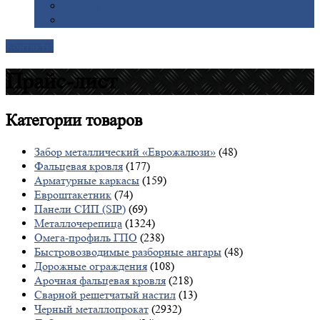
Галерея
Доставка
Контакты
Прайс-лист
Категории
товаров
Забор металлический «Еврожалюзи»
(48)
Фальцевая кровля
(177)
Арматурные каркасы
(159)
Евроштакетник
(74)
Панели СИП (SIP)
(69)
Металлочерепица
(1324)
Омега-профиль ГПО
(238)
Быстровозводимые разборные ангары
(48)
Дорожные ограждения
(108)
Арочная фальцевая кровля
(218)
Сварной решетчатый настил
(13)
Черный металлопрокат
(2932)