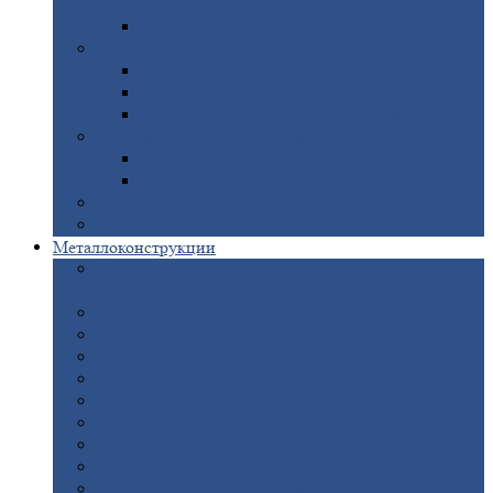
покрытием
Доборные
элементы оцинкованные
Евроштакетник
Штакетник
металлический полукруглый
Штакетник
металлический П-образный
Штакетник
металлический М-образный
Забор
металлический «Еврожалюзи»
Забор
жалюзи — Z
Забор
жалюзи — S
Сантехника
Рельсы
Металлоконструкции
Рамные
конструкции для дорожного
строительства
Быстровозводимые
здания
Металлоконструкции
для мостов
Технологические
металлоконструкции
Козловой
кран
Нестандартные
металлоконструкции
Решетки,
заборы и ограды
Прожекторные
мачты
Изготовление
лестниц из металла
Открытые
крановые эстакады