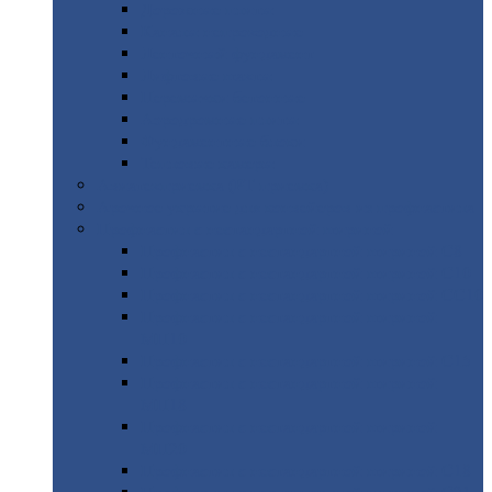
Дорожные
плиты
Каналы
непроходные
Ленточный
фундамент
Лифтовые
шахты
Перемычки
бетонные
Аэродромные
плиты
Фундаментные
блоки
Тепловые
камеры
Авиатехприемка
(РТ приемка)
Арочное
укрытие для конвейеров из профнастила
Профнастил
с нестандартной шириной
Профнастил
с нестандартной шириной С8
Профнастил
с нестандартной шириной С10
Профнастил
с нестандартной шириной СС10
Профнастил
с нестандартной шириной
МП10
Профнастил
с нестандартной шириной С15
Профнастил
с нестандартной шириной
МП18
Профнастил
с нестандартной шириной
МП20
Профнастил
с нестандартной шириной С18