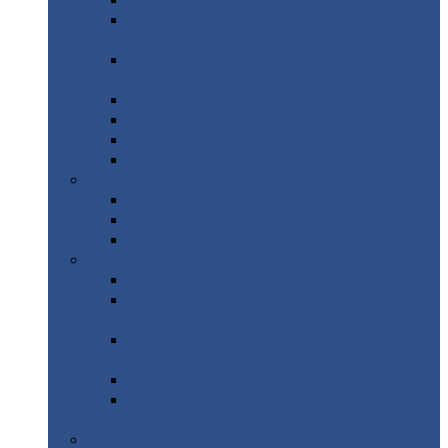
Профнастил
с нестандартной шириной С21
Профнастил
с нестандартной шириной
МП35
Профнастил
с нестандартной шириной
НС35
Профнастил
с нестандартной шириной С44
Профнастил
с нестандартной шириной Н60
Профнастил
с нестандартной шириной Н75
Профнастил
с нестандартной шириной Н114
Профнастил
Профнастил
для крыши
Профнастил
окрашенный
Профнастил
оцинкованный
Сэндвич-панели
Нестандартные
сэндвич панели
С
минераловатным утеплителем (
кровельные )
С
утеплителем из пенополистерола (
кровельные )
С
минераловатным утеплителем ( стеновые )
С
утеплителем из пенополистерола (
стеновые )
Металлочерепица