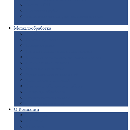
Опоры
ЛЭП
Дымовые
трубы
Закладные
детали для железобетонных
конструкций
Металлообработка
Анодировка
Горячее
цинкование
Лазерная
резка
Правка
плоского металлопроката
Продольно-поперечная
резка рулонов
Порошковая
покраска
Размотка
арматуры
Рубка
металла гильотиной
Резка
газом и плазмой
Сварочно-сборочные
работы
Токарная
обработка
Фрезерование
металла
Шлифовка
металла
О
Компании
Сертификаты
Новости
Вакансии