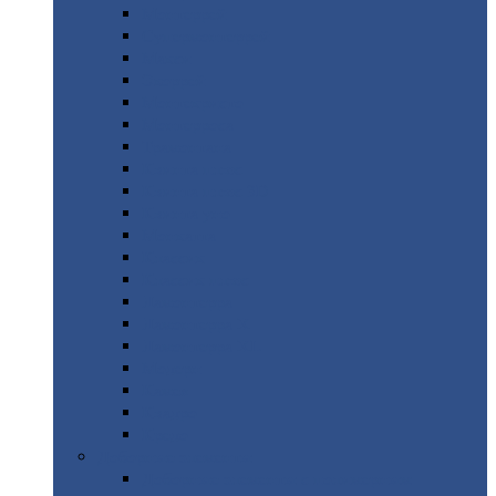
Монтеррей
Супермонтеррей
Макси
Экоррей
Монтекристо
Монтерроса
Трамонтана
Квинта
плюс
Квинта
плюс 3D
Квинта
уно
Монкатта
Классик
Классик
плюс
Ламонтерра
Ламонтерра
X
Ламонтерра
XL
Модерн
Камея
Квадро
Кредо
Доборные
элементы
Доборные
элементы с полимерным