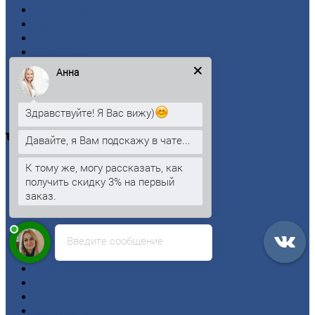
О
Компании
Заводы
Контакты
Прайс-лист
Новости
Анна
Личный
кабинет
Оформление
заказа
Оплата
Здравствуйте! Я Вас вижу)
Черный
металлопрокат
Давайте, я Вам подскажу в чате...
К тому же, могу рассказать, как
Арматура
получить скидку 3% на первый
Двутавровая
балка (двутавр)
заказ.
Квадрат
Круг
стальной
Лист
Введите сообщение
Проволока
Рельсы
Сетка
Труба
Шестигранник
Калькулятор