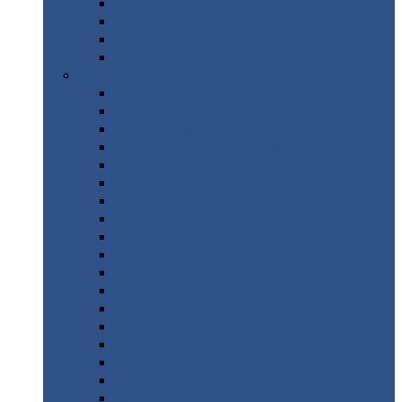
Труба
стальная
Уголок
стальной
Швеллер
Шестигранник
Листовой
прокат
Просечно-вытяжной
лист / ПВЛ
Лист
холоднокатаный
Лист
оцинкованный
Лист
горячекатаный Ст09Г2С
Лист
горячекатаный Ст3
Лист
рифленый: чечевицы
Лист
сталь 10Г2ФБЮ
Лист
сталь 10ХСНД
Лист
сталь 10ХСНД-12
Лист
сталь 12Х1МФ
Лист
сталь 12ХМ
Лист
сталь 16ГС
Лист
сталь 20
Лист
сталь 20К
Лист
сталь 20ЮЧ
Лист
сталь 20Х
Лист
сталь 22К
Лист
сталь 45