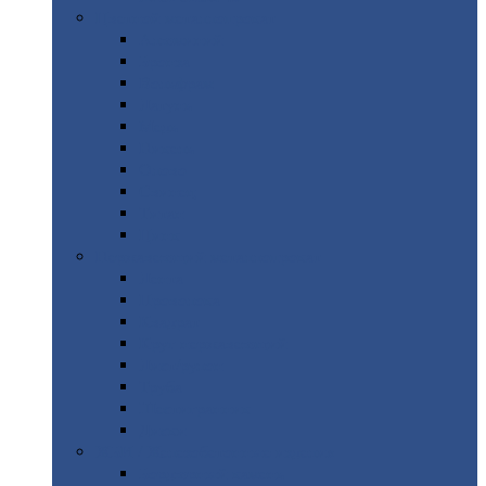
Цветной
металлопрокат
Алюминий
Бронза
Вольфрам
Латунь
Медь
Никель
Олово
Свинец
Титан
Цинк
Нержавеющий
металлопрокат
Лента
Проволока
Квадрат
Круг
нержавеющий
Лист/рулон
Труба
Шестигранник
Диски
ЖБИ
/ Железобетонные изделия
Бордюрный
камень