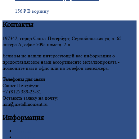
156
₽
В корзину
Контакты
197342, город Санкт-Петербург, Сердобольская ул, д. 65
литера А, офис 509а помещ. 2-н
Если вы не нашли интересующей вас информации о
предоставляемом нами ассортименте металлопроката -
позвоните нам в офис или на телефон менеджера.
Телефоны для связи
Санкт-Петербург:
+7 (812) 389-23-81
Оставить заявку на почту:
mm@metallmoment.ru
Информация
Главная
Вакансии