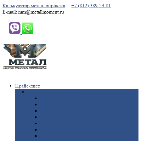
Калькулятор металлопроката
+7 (812) 389-23-81
E-mail: mm@metallmoment.ru
Прайс-лист
Черный
металлопрокат
Арматура
Двутавровая
балка (двутавр)
Квадрат
Круг
стальной
Полоса
стальная
Проволока
Сетка