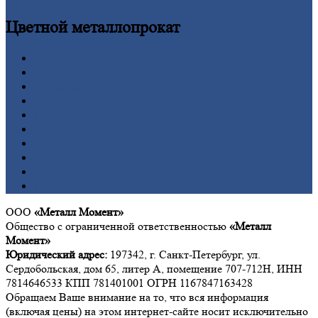
Цветной
металлопрокат
Алюминий
Бронза
Вольфрам
Латунь
Медь
Никель
Олово
Свинец
Титан
Цинк
ООО
«Металл Момент»
Общество с ограниченной ответственностью
«Металл
Момент»
Юридический адрес:
197342, г. Санкт-Петербург, ул.
Сердобольская, дом 65, литер А, помещение 707-712Н, ИНН
7814646533 КПП 781401001 ОГРН 1167847163428
Обращаем Ваше внимание на то, что вся информация
(включая цены) на этом интернет-сайте носит исключительно