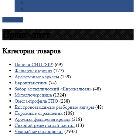
Галерея
Доставка
Контакты
Прайс-лист
Категории
товаров
Панели СИП (SIP)
(69)
Фальцевая кровля
(177)
Арматурные каркасы
(159)
Евроштакетник
(74)
Забор металлический «Еврожалюзи»
(48)
Металлочерепица
(1324)
Омега-профиль ГПО
(238)
Быстровозводимые разборные ангары
(48)
Дорожные ограждения
(108)
Арочная фальцевая кровля
(218)
Сварной решетчатый настил
(13)
Черный металлопрокат
(2932)