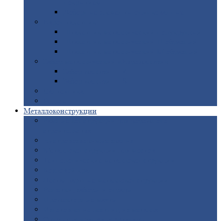
покрытием
Доборные
элементы оцинкованные
Евроштакетник
Штакетник
металлический полукруглый
Штакетник
металлический П-образный
Штакетник
металлический М-образный
Забор
металлический «Еврожалюзи»
Забор
жалюзи — Z
Забор
жалюзи — S
Сантехника
Рельсы
Металлоконструкции
Рамные
конструкции для дорожного
строительства
Быстровозводимые
здания
Металлоконструкции
для мостов
Технологические
металлоконструкции
Козловой
кран
Нестандартные
металлоконструкции
Решетки,
заборы и ограды
Прожекторные
мачты
Изготовление
лестниц из металла
Открытые
крановые эстакады