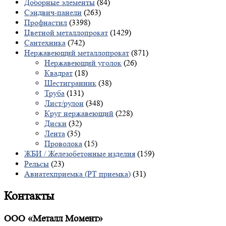
Доборные элементы
(84)
Сэндвич-панели
(263)
Профнастил
(3398)
Цветной металлопрокат
(1429)
Сантехника
(742)
Нержавеющий металлопрокат
(871)
Нержавеющий уголок
(26)
Квадрат
(18)
Шестигранник
(38)
Труба
(131)
Лист/рулон
(348)
Круг нержавеющий
(228)
Диски
(32)
Лента
(35)
Проволока
(15)
ЖБИ / Железобетонные изделия
(159)
Рельсы
(23)
Авиатехприемка (РТ приемка)
(31)
Контакты
ООО «Металл Момент»