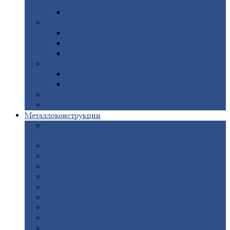
покрытием
Доборные
элементы оцинкованные
Евроштакетник
Штакетник
металлический полукруглый
Штакетник
металлический П-образный
Штакетник
металлический М-образный
Забор
металлический «Еврожалюзи»
Забор
жалюзи — Z
Забор
жалюзи — S
Сантехника
Рельсы
Металлоконструкции
Рамные
конструкции для дорожного
строительства
Быстровозводимые
здания
Металлоконструкции
для мостов
Технологические
металлоконструкции
Козловой
кран
Нестандартные
металлоконструкции
Решетки,
заборы и ограды
Прожекторные
мачты
Изготовление
лестниц из металла
Открытые
крановые эстакады