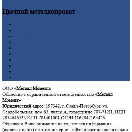
Цветной
металлопрокат
Алюминий
Бронза
Вольфрам
Латунь
Медь
Никель
Олово
Свинец
Титан
Цинк
ООО
«Металл Момент»
Общество с ограниченной ответственностью
«Металл
Момент»
Юридический адрес:
197342, г. Санкт-Петербург, ул.
Сердобольская, дом 65, литер А, помещение 707-712Н, ИНН
7814646533 КПП 781401001 ОГРН 1167847163428
Обращаем Ваше внимание на то, что вся информация
(включая цены) на этом интернет-сайте носит исключительно