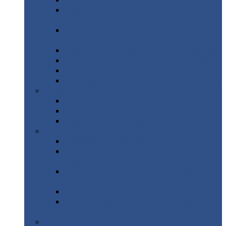
Профнастил
с нестандартной шириной С21
Профнастил
с нестандартной шириной
МП35
Профнастил
с нестандартной шириной
НС35
Профнастил
с нестандартной шириной С44
Профнастил
с нестандартной шириной Н60
Профнастил
с нестандартной шириной Н75
Профнастил
с нестандартной шириной Н114
Профнастил
Профнастил
для крыши
Профнастил
окрашенный
Профнастил
оцинкованный
Сэндвич-панели
Нестандартные
сэндвич панели
С
минераловатным утеплителем (
кровельные )
С
утеплителем из пенополистерола (
кровельные )
С
минераловатным утеплителем ( стеновые )
С
утеплителем из пенополистерола (
стеновые )
Металлочерепица