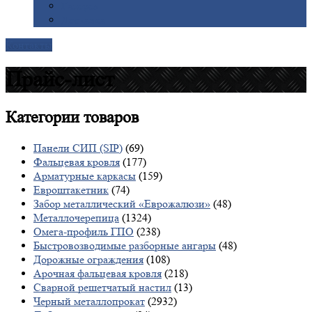
Галерея
Доставка
Контакты
Прайс-лист
Категории
товаров
Панели СИП (SIP)
(69)
Фальцевая кровля
(177)
Арматурные каркасы
(159)
Евроштакетник
(74)
Забор металлический «Еврожалюзи»
(48)
Металлочерепица
(1324)
Омега-профиль ГПО
(238)
Быстровозводимые разборные ангары
(48)
Дорожные ограждения
(108)
Арочная фальцевая кровля
(218)
Сварной решетчатый настил
(13)
Черный металлопрокат
(2932)