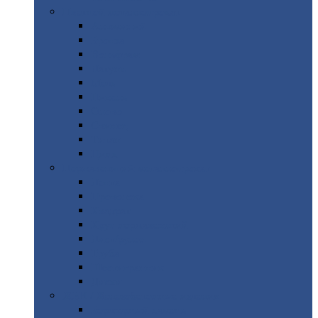
Цветной
металлопрокат
Алюминий
Бронза
Вольфрам
Латунь
Медь
Никель
Олово
Свинец
Титан
Цинк
Нержавеющий
металлопрокат
Лента
Проволока
Квадрат
Круг
нержавеющий
Лист/рулон
Труба
Шестигранник
Диски
ЖБИ
/ Железобетонные изделия
Бордюрный
камень