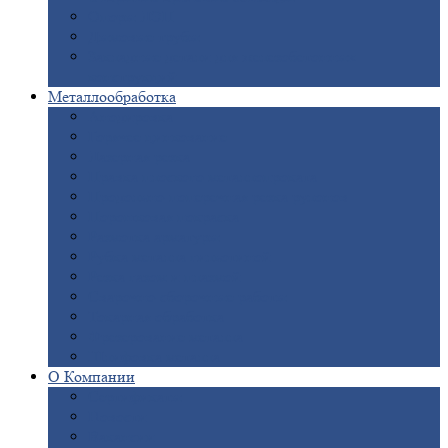
Опоры
ЛЭП
Дымовые
трубы
Закладные
детали для железобетонных
конструкций
Металлообработка
Анодировка
Горячее
цинкование
Лазерная
резка
Правка
плоского металлопроката
Продольно-поперечная
резка рулонов
Порошковая
покраска
Размотка
арматуры
Рубка
металла гильотиной
Резка
газом и плазмой
Сварочно-сборочные
работы
Токарная
обработка
Фрезерование
металла
Шлифовка
металла
О
Компании
Сертификаты
Новости
Вакансии