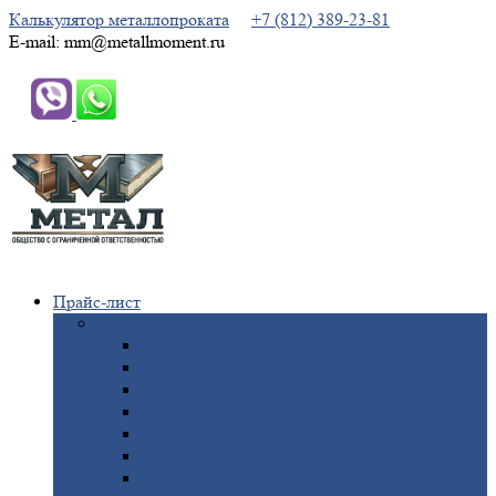
Калькулятор металлопроката
+7 (812) 389-23-81
E-mail: mm@metallmoment.ru
Прайс-лист
Черный
металлопрокат
Арматура
Двутавровая
балка (двутавр)
Квадрат
Круг
стальной
Полоса
стальная
Проволока
Сетка