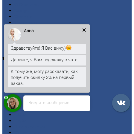
О
Компании
Заводы
Контакты
Прайс-лист
Новости
Анна
Личный
кабинет
Оформление
заказа
Оплата
Здравствуйте! Я Вас вижу)
Черный
металлопрокат
Давайте, я Вам подскажу в чате...
К тому же, могу рассказать, как
Арматура
получить скидку 3% на первый
Двутавровая
балка (двутавр)
заказ.
Квадрат
Круг
стальной
Лист
Введите сообщение
Проволока
Рельсы
Сетка
Труба
Шестигранник
Калькулятор