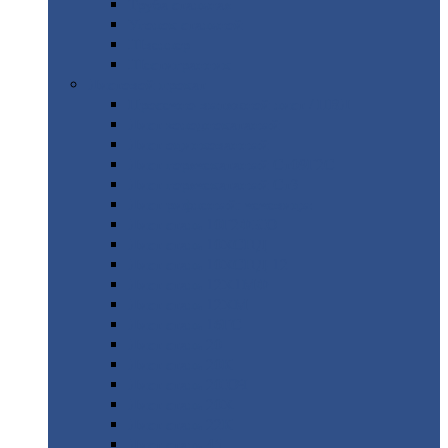
Труба
стальная
Уголок
стальной
Швеллер
Шестигранник
Листовой
прокат
Просечно-вытяжной
лист / ПВЛ
Лист
холоднокатаный
Лист
оцинкованный
Лист
горячекатаный Ст09Г2С
Лист
горячекатаный Ст3
Лист
рифленый: чечевицы
Лист
сталь 10Г2ФБЮ
Лист
сталь 10ХСНД
Лист
сталь 10ХСНД-12
Лист
сталь 12Х1МФ
Лист
сталь 12ХМ
Лист
сталь 16ГС
Лист
сталь 20
Лист
сталь 20К
Лист
сталь 20ЮЧ
Лист
сталь 20Х
Лист
сталь 22К
Лист
сталь 45