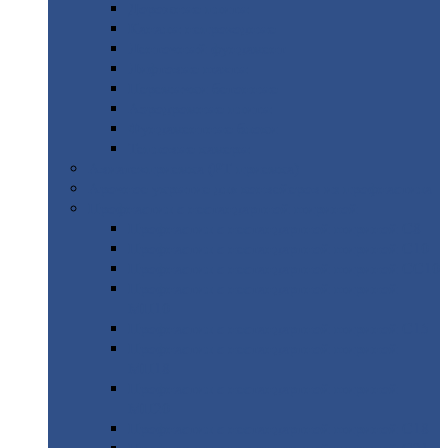
Дорожные
плиты
Каналы
непроходные
Ленточный
фундамент
Лифтовые
шахты
Перемычки
бетонные
Аэродромные
плиты
Фундаментные
блоки
Тепловые
камеры
Авиатехприемка
(РТ приемка)
Арочное
укрытие для конвейеров из профнастила
Профнастил
с нестандартной шириной
Профнастил
с нестандартной шириной С8
Профнастил
с нестандартной шириной С10
Профнастил
с нестандартной шириной СС10
Профнастил
с нестандартной шириной
МП10
Профнастил
с нестандартной шириной С15
Профнастил
с нестандартной шириной
МП18
Профнастил
с нестандартной шириной
МП20
Профнастил
с нестандартной шириной С18