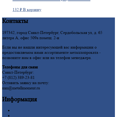
132
₽
В корзину
Контакты
197342, город Санкт-Петербург, Сердобольская ул, д. 65
литера А, офис 509а помещ. 2-н
Если вы не нашли интересующей вас информации о
предоставляемом нами ассортименте металлопроката -
позвоните нам в офис или на телефон менеджера.
Телефоны для связи
Санкт-Петербург:
+7 (812) 389-23-81
Оставить заявку на почту:
mm@metallmoment.ru
Информация
Главная
Вакансии