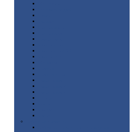
Монтеррей
Супермонтеррей
Макси
Экоррей
Монтекристо
Монтерроса
Трамонтана
Квинта
плюс
Квинта
плюс 3D
Квинта
уно
Монкатта
Классик
Классик
плюс
Ламонтерра
Ламонтерра
X
Ламонтерра
XL
Модерн
Камея
Квадро
Кредо
Доборные
элементы
Доборные
элементы с полимерным