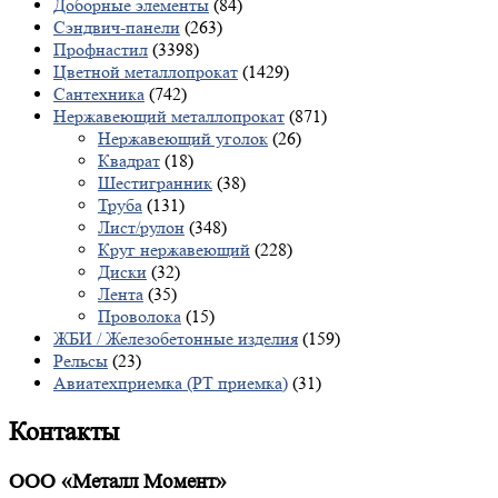
Доборные элементы
(84)
Сэндвич-панели
(263)
Профнастил
(3398)
Цветной металлопрокат
(1429)
Сантехника
(742)
Нержавеющий металлопрокат
(871)
Нержавеющий уголок
(26)
Квадрат
(18)
Шестигранник
(38)
Труба
(131)
Лист/рулон
(348)
Круг нержавеющий
(228)
Диски
(32)
Лента
(35)
Проволока
(15)
ЖБИ / Железобетонные изделия
(159)
Рельсы
(23)
Авиатехприемка (РТ приемка)
(31)
Контакты
ООО «Металл Момент»