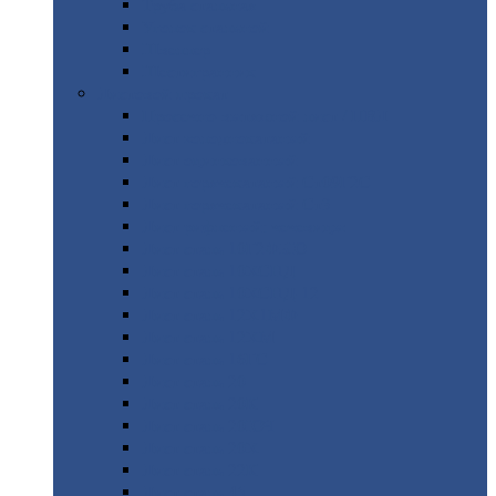
Труба
стальная
Уголок
стальной
Швеллер
Шестигранник
Листовой
прокат
Просечно-вытяжной
лист / ПВЛ
Лист
холоднокатаный
Лист
оцинкованный
Лист
горячекатаный Ст09Г2С
Лист
горячекатаный Ст3
Лист
рифленый: чечевицы
Лист
сталь 10Г2ФБЮ
Лист
сталь 10ХСНД
Лист
сталь 10ХСНД-12
Лист
сталь 12Х1МФ
Лист
сталь 12ХМ
Лист
сталь 16ГС
Лист
сталь 20
Лист
сталь 20К
Лист
сталь 20ЮЧ
Лист
сталь 20Х
Лист
сталь 22К
Лист
сталь 45