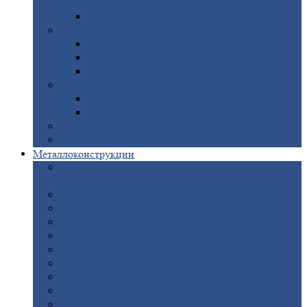
покрытием
Доборные
элементы оцинкованные
Евроштакетник
Штакетник
металлический полукруглый
Штакетник
металлический П-образный
Штакетник
металлический М-образный
Забор
металлический «Еврожалюзи»
Забор
жалюзи — Z
Забор
жалюзи — S
Сантехника
Рельсы
Металлоконструкции
Рамные
конструкции для дорожного
строительства
Быстровозводимые
здания
Металлоконструкции
для мостов
Технологические
металлоконструкции
Козловой
кран
Нестандартные
металлоконструкции
Решетки,
заборы и ограды
Прожекторные
мачты
Изготовление
лестниц из металла
Открытые
крановые эстакады