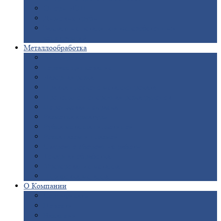
Опоры
ЛЭП
Дымовые
трубы
Закладные
детали для железобетонных
конструкций
Металлообработка
Анодировка
Горячее
цинкование
Лазерная
резка
Правка
плоского металлопроката
Продольно-поперечная
резка рулонов
Порошковая
покраска
Размотка
арматуры
Рубка
металла гильотиной
Резка
газом и плазмой
Сварочно-сборочные
работы
Токарная
обработка
Фрезерование
металла
Шлифовка
металла
О
Компании
Сертификаты
Новости
Вакансии