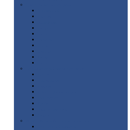
Цветной
металлопрокат
Алюминий
Бронза
Вольфрам
Латунь
Медь
Никель
Олово
Свинец
Титан
Цинк
Нержавеющий
металлопрокат
Лента
Проволока
Квадрат
Круг
нержавеющий
Лист/рулон
Труба
Шестигранник
Диски
ЖБИ
/ Железобетонные изделия
Бордюрный
камень