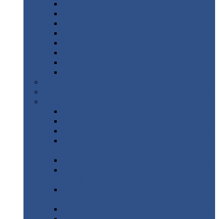
Дорожные
плиты
Каналы
непроходные
Ленточный
фундамент
Лифтовые
шахты
Перемычки
бетонные
Аэродромные
плиты
Фундаментные
блоки
Тепловые
камеры
Авиатехприемка
(РТ приемка)
Арочное
укрытие для конвейеров из профнастила
Профнастил
с нестандартной шириной
Профнастил
с нестандартной шириной С8
Профнастил
с нестандартной шириной С10
Профнастил
с нестандартной шириной СС10
Профнастил
с нестандартной шириной
МП10
Профнастил
с нестандартной шириной С15
Профнастил
с нестандартной шириной
МП18
Профнастил
с нестандартной шириной
МП20
Профнастил
с нестандартной шириной С18