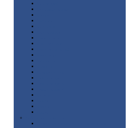
Монтеррей
Супермонтеррей
Макси
Экоррей
Монтекристо
Монтерроса
Трамонтана
Квинта
плюс
Квинта
плюс 3D
Квинта
уно
Монкатта
Классик
Классик
плюс
Ламонтерра
Ламонтерра
X
Ламонтерра
XL
Модерн
Камея
Квадро
Кредо
Доборные
элементы
Доборные
элементы с полимерным