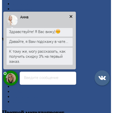
Контакты
Прайс-лист
Новости
Анна
Личный
кабинет
Оформление
заказа
Оплата
Здравствуйте! Я Вас вижу)
Черный
металлопрокат
Давайте, я Вам подскажу в чате...
К тому же, могу рассказать, как
Арматура
получить скидку 3% на первый
Двутавровая
балка (двутавр)
заказ.
Квадрат
Круг
стальной
Лист
Проволока
Введите сообщение
Рельсы
Сетка
Труба
Шестигранник
Калькулятор
Цветной
металлопрокат