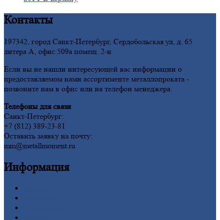
Контакты
197342, город Санкт-Петербург, Сердобольская ул, д. 65
литера А, офис 509а помещ. 2-н
Если вы не нашли интересующей вас информации о
предоставляемом нами ассортименте металлопроката -
позвоните нам в офис или на телефон менеджера.
Телефоны для связи
Санкт-Петербург:
+7 (812) 389-23-81
Оставить заявку на почту:
mm@metallmoment.ru
Информация
Главная
Вакансии
О
Компании
Заводы