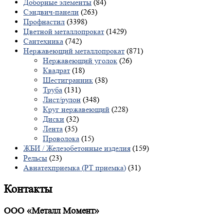
Доборные элементы
(84)
Сэндвич-панели
(263)
Профнастил
(3398)
Цветной металлопрокат
(1429)
Сантехника
(742)
Нержавеющий металлопрокат
(871)
Нержавеющий уголок
(26)
Квадрат
(18)
Шестигранник
(38)
Труба
(131)
Лист/рулон
(348)
Круг нержавеющий
(228)
Диски
(32)
Лента
(35)
Проволока
(15)
ЖБИ / Железобетонные изделия
(159)
Рельсы
(23)
Авиатехприемка (РТ приемка)
(31)
Контакты
ООО «Металл Момент»