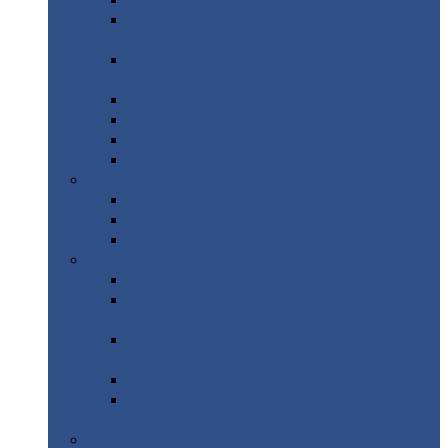
Профнастил
с нестандартной шириной С21
Профнастил
с нестандартной шириной
МП35
Профнастил
с нестандартной шириной
НС35
Профнастил
с нестандартной шириной С44
Профнастил
с нестандартной шириной Н60
Профнастил
с нестандартной шириной Н75
Профнастил
с нестандартной шириной Н114
Профнастил
Профнастил
для крыши
Профнастил
окрашенный
Профнастил
оцинкованный
Сэндвич-панели
Нестандартные
сэндвич панели
С
минераловатным утеплителем (
кровельные )
С
утеплителем из пенополистерола (
кровельные )
С
минераловатным утеплителем ( стеновые )
С
утеплителем из пенополистерола (
стеновые )
Металлочерепица