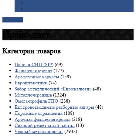
Галерея
Доставка
Контакты
Прайс-лист
Категории
товаров
Панели СИП (SIP)
(69)
Фальцевая кровля
(177)
Арматурные каркасы
(159)
Евроштакетник
(74)
Забор металлический «Еврожалюзи»
(48)
Металлочерепица
(1324)
Омега-профиль ГПО
(238)
Быстровозводимые разборные ангары
(48)
Дорожные ограждения
(108)
Арочная фальцевая кровля
(218)
Сварной решетчатый настил
(13)
Черный металлопрокат
(2932)