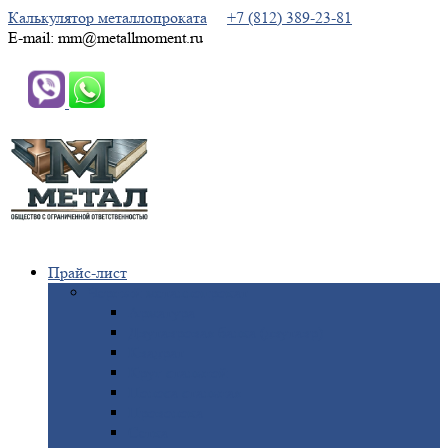
Калькулятор металлопроката
+7 (812) 389-23-81
E-mail: mm@metallmoment.ru
Прайс-лист
Черный
металлопрокат
Арматура
Двутавровая
балка (двутавр)
Квадрат
Круг
стальной
Полоса
стальная
Проволока
Сетка