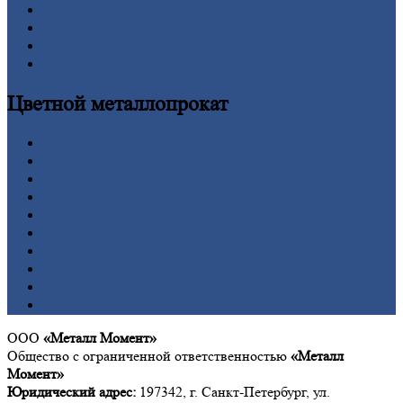
Сетка
Труба
Шестигранник
Калькулятор
Цветной
металлопрокат
Алюминий
Бронза
Вольфрам
Латунь
Медь
Никель
Олово
Свинец
Титан
Цинк
ООО
«Металл Момент»
Общество с ограниченной ответственностью
«Металл
Момент»
Юридический адрес:
197342, г. Санкт-Петербург, ул.