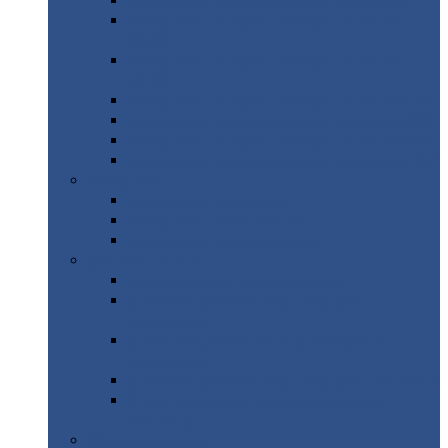
Профнастил
с нестандартной шириной С21
Профнастил
с нестандартной шириной
МП35
Профнастил
с нестандартной шириной
НС35
Профнастил
с нестандартной шириной С44
Профнастил
с нестандартной шириной Н60
Профнастил
с нестандартной шириной Н75
Профнастил
с нестандартной шириной Н114
Профнастил
Профнастил
для крыши
Профнастил
окрашенный
Профнастил
оцинкованный
Сэндвич-панели
Нестандартные
сэндвич панели
С
минераловатным утеплителем (
кровельные )
С
утеплителем из пенополистерола (
кровельные )
С
минераловатным утеплителем ( стеновые )
С
утеплителем из пенополистерола (
стеновые )
Металлочерепица