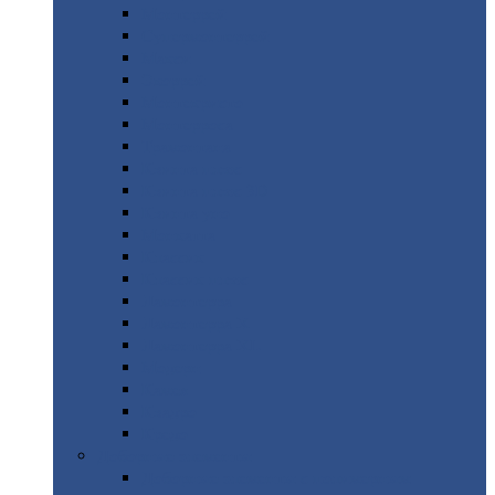
Монтеррей
Супермонтеррей
Макси
Экоррей
Монтекристо
Монтерроса
Трамонтана
Квинта
плюс
Квинта
плюс 3D
Квинта
уно
Монкатта
Классик
Классик
плюс
Ламонтерра
Ламонтерра
X
Ламонтерра
XL
Модерн
Камея
Квадро
Кредо
Доборные
элементы
Доборные
элементы с полимерным