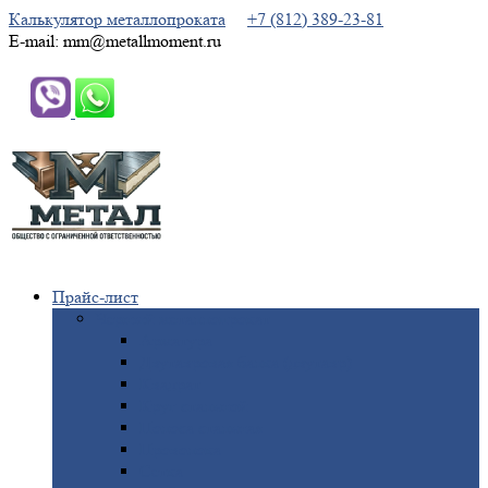
Калькулятор металлопроката
+7 (812) 389-23-81
E-mail: mm@metallmoment.ru
Прайс-лист
Черный
металлопрокат
Арматура
Двутавровая
балка (двутавр)
Квадрат
Круг
стальной
Полоса
стальная
Проволока
Сетка