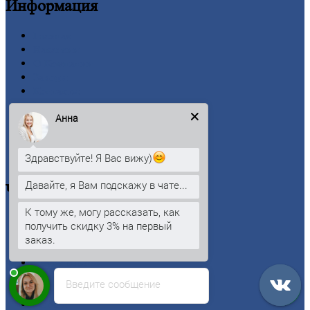
Информация
Главная
Вакансии
О
Компании
Заводы
Контакты
Прайс-лист
Анна
Новости
Личный
кабинет
Оформление
заказа
Здравствуйте! Я Вас вижу)
Оплата
Давайте, я Вам подскажу в чате...
Черный
металлопрокат
К тому же, могу рассказать, как
Арматура
получить скидку 3% на первый
Двутавровая
балка (двутавр)
заказ.
Квадрат
Круг
стальной
Лист
Введите сообщение
Проволока
Рельсы