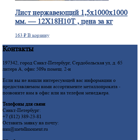
Лист
нержавеющий 1,5x1000x1000
мм. — 12Х18Н10Т , цена за кг
163
₽
В корзину
Контакты
197342, город Санкт-Петербург, Сердобольская ул, д. 65
литера А, офис 509а помещ. 2-н
Если вы не нашли интересующей вас информации о
предоставляемом нами ассортименте металлопроката -
позвоните нам в офис или на телефон менеджера.
Телефоны для связи
Санкт-Петербург:
+7 (812) 389-23-81
Оставить заявку на почту:
mm@metallmoment.ru