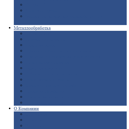
Опоры
ЛЭП
Дымовые
трубы
Закладные
детали для железобетонных
конструкций
Металлообработка
Анодировка
Горячее
цинкование
Лазерная
резка
Правка
плоского металлопроката
Продольно-поперечная
резка рулонов
Порошковая
покраска
Размотка
арматуры
Рубка
металла гильотиной
Резка
газом и плазмой
Сварочно-сборочные
работы
Токарная
обработка
Фрезерование
металла
Шлифовка
металла
О
Компании
Сертификаты
Новости
Вакансии