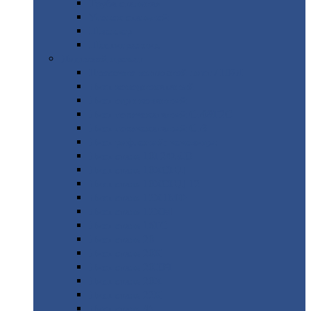
Труба
стальная
Уголок
стальной
Швеллер
Шестигранник
Листовой
прокат
Просечно-вытяжной
лист / ПВЛ
Лист
холоднокатаный
Лист
оцинкованный
Лист
горячекатаный Ст09Г2С
Лист
горячекатаный Ст3
Лист
рифленый: чечевицы
Лист
сталь 10Г2ФБЮ
Лист
сталь 10ХСНД
Лист
сталь 10ХСНД-12
Лист
сталь 12Х1МФ
Лист
сталь 12ХМ
Лист
сталь 16ГС
Лист
сталь 20
Лист
сталь 20К
Лист
сталь 20ЮЧ
Лист
сталь 20Х
Лист
сталь 22К
Лист
сталь 45