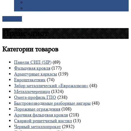
Галерея
Доставка
Контакты
Прайс-лист
Категории
товаров
Панели СИП (SIP)
(69)
Фальцевая кровля
(177)
Арматурные каркасы
(159)
Евроштакетник
(74)
Забор металлический «Еврожалюзи»
(48)
Металлочерепица
(1324)
Омега-профиль ГПО
(238)
Быстровозводимые разборные ангары
(48)
Дорожные ограждения
(108)
Арочная фальцевая кровля
(218)
Сварной решетчатый настил
(13)
Черный металлопрокат
(2932)