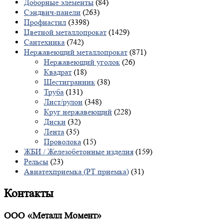
Доборные элементы
(84)
Сэндвич-панели
(263)
Профнастил
(3398)
Цветной металлопрокат
(1429)
Сантехника
(742)
Нержавеющий металлопрокат
(871)
Нержавеющий уголок
(26)
Квадрат
(18)
Шестигранник
(38)
Труба
(131)
Лист/рулон
(348)
Круг нержавеющий
(228)
Диски
(32)
Лента
(35)
Проволока
(15)
ЖБИ / Железобетонные изделия
(159)
Рельсы
(23)
Авиатехприемка (РТ приемка)
(31)
Контакты
ООО «Металл Момент»