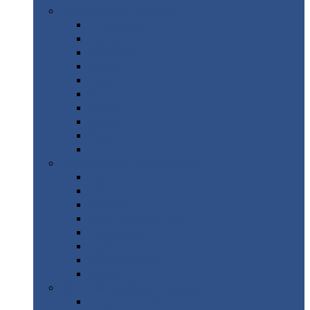
Цветной
металлопрокат
Алюминий
Бронза
Вольфрам
Латунь
Медь
Никель
Олово
Свинец
Титан
Цинк
Нержавеющий
металлопрокат
Лента
Проволока
Квадрат
Круг
нержавеющий
Лист/рулон
Труба
Шестигранник
Диски
ЖБИ
/ Железобетонные изделия
Бордюрный
камень