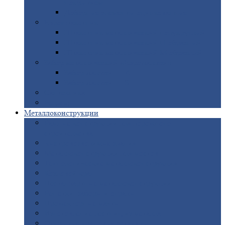
покрытием
Доборные
элементы оцинкованные
Евроштакетник
Штакетник
металлический полукруглый
Штакетник
металлический П-образный
Штакетник
металлический М-образный
Забор
металлический «Еврожалюзи»
Забор
жалюзи — Z
Забор
жалюзи — S
Сантехника
Рельсы
Металлоконструкции
Рамные
конструкции для дорожного
строительства
Быстровозводимые
здания
Металлоконструкции
для мостов
Технологические
металлоконструкции
Козловой
кран
Нестандартные
металлоконструкции
Решетки,
заборы и ограды
Прожекторные
мачты
Изготовление
лестниц из металла
Открытые
крановые эстакады