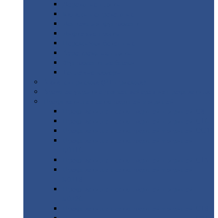
Дорожные
плиты
Каналы
непроходные
Ленточный
фундамент
Лифтовые
шахты
Перемычки
бетонные
Аэродромные
плиты
Фундаментные
блоки
Тепловые
камеры
Авиатехприемка
(РТ приемка)
Арочное
укрытие для конвейеров из профнастила
Профнастил
с нестандартной шириной
Профнастил
с нестандартной шириной С8
Профнастил
с нестандартной шириной С10
Профнастил
с нестандартной шириной СС10
Профнастил
с нестандартной шириной
МП10
Профнастил
с нестандартной шириной С15
Профнастил
с нестандартной шириной
МП18
Профнастил
с нестандартной шириной
МП20
Профнастил
с нестандартной шириной С18