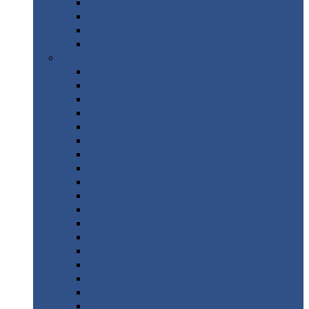
Труба
стальная
Уголок
стальной
Швеллер
Шестигранник
Листовой
прокат
Просечно-вытяжной
лист / ПВЛ
Лист
холоднокатаный
Лист
оцинкованный
Лист
горячекатаный Ст09Г2С
Лист
горячекатаный Ст3
Лист
рифленый: чечевицы
Лист
сталь 10Г2ФБЮ
Лист
сталь 10ХСНД
Лист
сталь 10ХСНД-12
Лист
сталь 12Х1МФ
Лист
сталь 12ХМ
Лист
сталь 16ГС
Лист
сталь 20
Лист
сталь 20К
Лист
сталь 20ЮЧ
Лист
сталь 20Х
Лист
сталь 22К
Лист
сталь 45