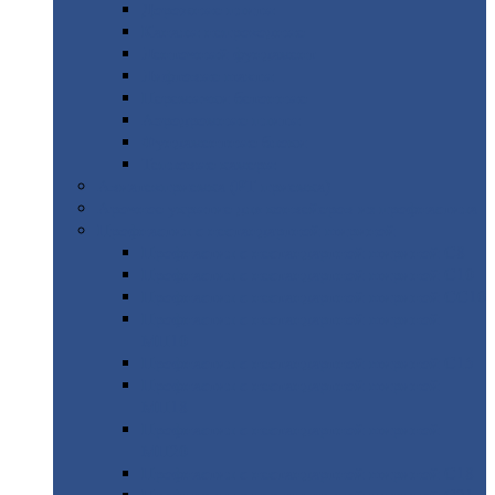
Дорожные
плиты
Каналы
непроходные
Ленточный
фундамент
Лифтовые
шахты
Перемычки
бетонные
Аэродромные
плиты
Фундаментные
блоки
Тепловые
камеры
Авиатехприемка
(РТ приемка)
Арочное
укрытие для конвейеров из профнастила
Профнастил
с нестандартной шириной
Профнастил
с нестандартной шириной С8
Профнастил
с нестандартной шириной С10
Профнастил
с нестандартной шириной СС10
Профнастил
с нестандартной шириной
МП10
Профнастил
с нестандартной шириной С15
Профнастил
с нестандартной шириной
МП18
Профнастил
с нестандартной шириной
МП20
Профнастил
с нестандартной шириной С18