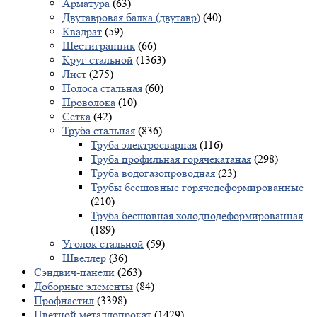
Арматура
(63)
Двутавровая балка (двутавр)
(40)
Квадрат
(59)
Шестигранник
(66)
Круг стальной
(1363)
Лист
(275)
Полоса стальная
(60)
Проволока
(10)
Сетка
(42)
Труба стальная
(836)
Труба электросварная
(116)
Труба профильная горячекатаная
(298)
Труба водогазопроводная
(23)
Трубы бесшовные горячедеформированные
(210)
Труба бесшовная холоднодеформированная
(189)
Уголок стальной
(59)
Швеллер
(36)
Сэндвич-панели
(263)
Доборные элементы
(84)
Профнастил
(3398)
Цветной металлопрокат
(1429)