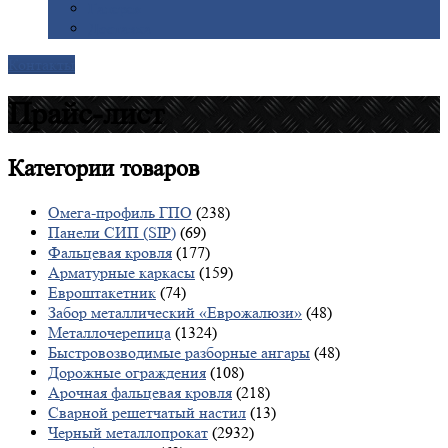
Галерея
Доставка
Контакты
Прайс-лист
Категории
товаров
Омега-профиль ГПО
(238)
Панели СИП (SIP)
(69)
Фальцевая кровля
(177)
Арматурные каркасы
(159)
Евроштакетник
(74)
Забор металлический «Еврожалюзи»
(48)
Металлочерепица
(1324)
Быстровозводимые разборные ангары
(48)
Дорожные ограждения
(108)
Арочная фальцевая кровля
(218)
Сварной решетчатый настил
(13)
Черный металлопрокат
(2932)