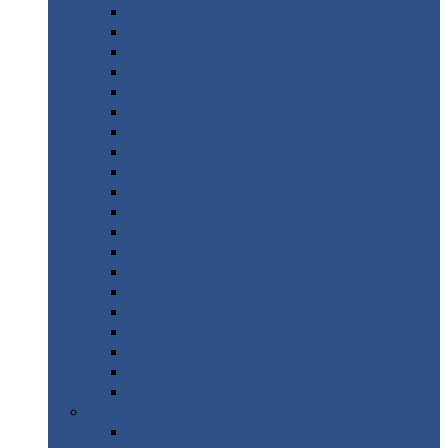
Монтеррей
Супермонтеррей
Макси
Экоррей
Монтекристо
Монтерроса
Трамонтана
Квинта
плюс
Квинта
плюс 3D
Квинта
уно
Монкатта
Классик
Классик
плюс
Ламонтерра
Ламонтерра
X
Ламонтерра
XL
Модерн
Камея
Квадро
Кредо
Доборные
элементы
Доборные
элементы с полимерным