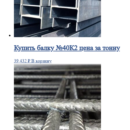
Купить
балку №40К2 цена за тонну
39 432
₽
В корзину