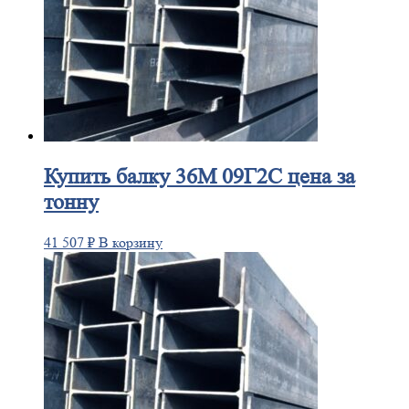
Купить
балку 36М 09Г2С цена за
тонну
41 507
₽
В корзину