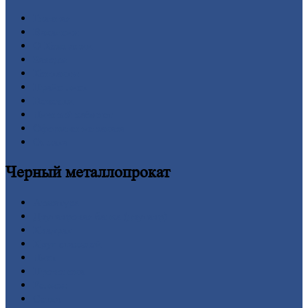
Главная
Вакансии
О
Компании
Заводы
Контакты
Прайс-лист
Новости
Личный
кабинет
Оформление
заказа
Оплата
Черный
металлопрокат
Арматура
Двутавровая
балка (двутавр)
Квадрат
Круг
стальной
Лист
Проволока
Рельсы
Сетка