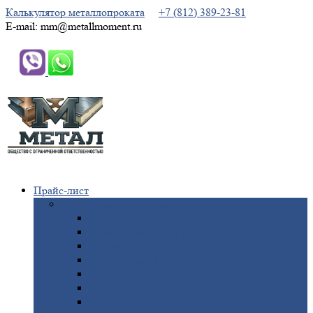
Калькулятор металлопроката
+7 (812) 389-23-81
E-mail: mm@metallmoment.ru
Прайс-лист
Черный
металлопрокат
Арматура
Двутавровая
балка (двутавр)
Квадрат
Круг
стальной
Полоса
стальная
Проволока
Сетка