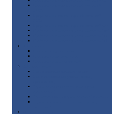
Профнастил
с нестандартной шириной С21
Профнастил
с нестандартной шириной
МП35
Профнастил
с нестандартной шириной
НС35
Профнастил
с нестандартной шириной С44
Профнастил
с нестандартной шириной Н60
Профнастил
с нестандартной шириной Н75
Профнастил
с нестандартной шириной Н114
Профнастил
Профнастил
для крыши
Профнастил
окрашенный
Профнастил
оцинкованный
Сэндвич-панели
Нестандартные
сэндвич панели
С
минераловатным утеплителем (
кровельные )
С
утеплителем из пенополистерола (
кровельные )
С
минераловатным утеплителем ( стеновые )
С
утеплителем из пенополистерола (
стеновые )
Металлочерепица