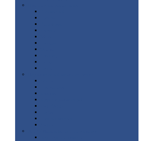
Цветной
металлопрокат
Алюминий
Бронза
Вольфрам
Латунь
Медь
Никель
Олово
Свинец
Титан
Цинк
Нержавеющий
металлопрокат
Лента
Проволока
Квадрат
Круг
нержавеющий
Лист/рулон
Труба
Шестигранник
Диски
ЖБИ
/ Железобетонные изделия
Бордюрный
камень