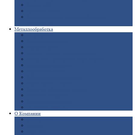
Опоры
ЛЭП
Дымовые
трубы
Закладные
детали для железобетонных
конструкций
Металлообработка
Анодировка
Горячее
цинкование
Лазерная
резка
Правка
плоского металлопроката
Продольно-поперечная
резка рулонов
Порошковая
покраска
Размотка
арматуры
Рубка
металла гильотиной
Резка
газом и плазмой
Сварочно-сборочные
работы
Токарная
обработка
Фрезерование
металла
Шлифовка
металла
О
Компании
Сертификаты
Новости
Вакансии