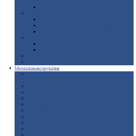
покрытием
Доборные
элементы оцинкованные
Евроштакетник
Штакетник
металлический полукруглый
Штакетник
металлический П-образный
Штакетник
металлический М-образный
Забор
металлический «Еврожалюзи»
Забор
жалюзи — Z
Забор
жалюзи — S
Сантехника
Рельсы
Металлоконструкции
Рамные
конструкции для дорожного
строительства
Быстровозводимые
здания
Металлоконструкции
для мостов
Технологические
металлоконструкции
Козловой
кран
Нестандартные
металлоконструкции
Решетки,
заборы и ограды
Прожекторные
мачты
Изготовление
лестниц из металла
Открытые
крановые эстакады