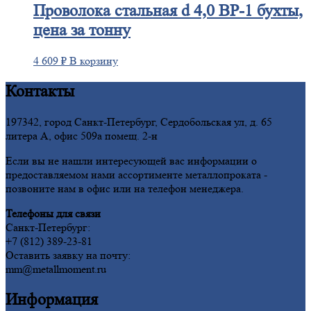
Проволока
стальная d 4,0 ВР-1 бухты,
цена за тонну
4 609
₽
В корзину
Контакты
197342, город Санкт-Петербург, Сердобольская ул, д. 65
литера А, офис 509а помещ. 2-н
Если вы не нашли интересующей вас информации о
предоставляемом нами ассортименте металлопроката -
позвоните нам в офис или на телефон менеджера.
Телефоны для связи
Санкт-Петербург:
+7 (812) 389-23-81
Оставить заявку на почту:
mm@metallmoment.ru
Информация