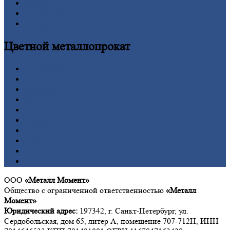
Труба
Шестигранник
Калькулятор
Цветной
металлопрокат
Алюминий
Бронза
Вольфрам
Латунь
Медь
Никель
Олово
Свинец
Титан
Цинк
ООО
«Металл Момент»
Общество с ограниченной ответственностью
«Металл
Момент»
Юридический адрес:
197342, г. Санкт-Петербург, ул.
Сердобольская, дом 65, литер А, помещение 707-712Н, ИНН