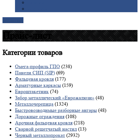
Галерея
Доставка
Контакты
Прайс-лист
Категории
товаров
Омега-профиль ГПО
(238)
Панели СИП (SIP)
(69)
Фальцевая кровля
(177)
Арматурные каркасы
(159)
Евроштакетник
(74)
Забор металлический «Еврожалюзи»
(48)
Металлочерепица
(1324)
Быстровозводимые разборные ангары
(48)
Дорожные ограждения
(108)
Арочная фальцевая кровля
(218)
Сварной решетчатый настил
(13)
Черный металлопрокат
(2932)