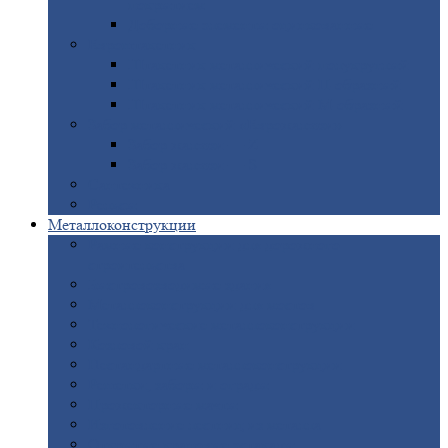
покрытием
Доборные
элементы оцинкованные
Евроштакетник
Штакетник
металлический полукруглый
Штакетник
металлический П-образный
Штакетник
металлический М-образный
Забор
металлический «Еврожалюзи»
Забор
жалюзи — Z
Забор
жалюзи — S
Сантехника
Рельсы
Металлоконструкции
Рамные
конструкции для дорожного
строительства
Быстровозводимые
здания
Металлоконструкции
для мостов
Технологические
металлоконструкции
Козловой
кран
Нестандартные
металлоконструкции
Решетки,
заборы и ограды
Прожекторные
мачты
Изготовление
лестниц из металла
Открытые
крановые эстакады