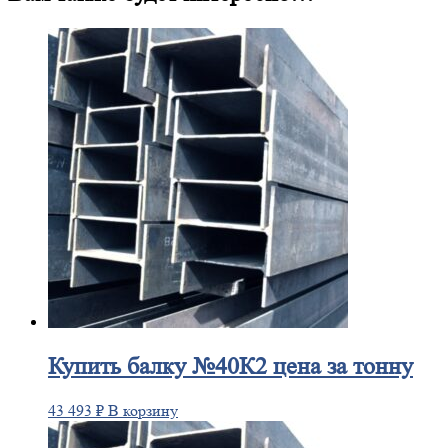
Купить
балку №40К2 цена за тонну
43 493
₽
В корзину