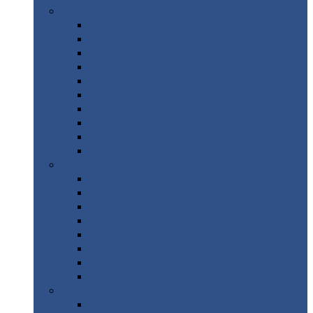
Цветной
металлопрокат
Алюминий
Бронза
Вольфрам
Латунь
Медь
Никель
Олово
Свинец
Титан
Цинк
Нержавеющий
металлопрокат
Лента
Проволока
Квадрат
Круг
нержавеющий
Лист/рулон
Труба
Шестигранник
Диски
ЖБИ
/ Железобетонные изделия
Бордюрный
камень