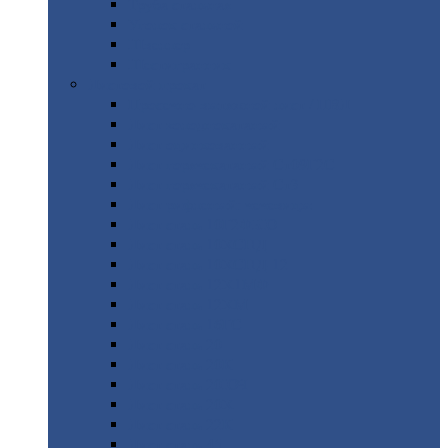
Труба
стальная
Уголок
стальной
Швеллер
Шестигранник
Листовой
прокат
Просечно-вытяжной
лист / ПВЛ
Лист
холоднокатаный
Лист
оцинкованный
Лист
горячекатаный Ст09Г2С
Лист
горячекатаный Ст3
Лист
рифленый: чечевицы
Лист
сталь 10Г2ФБЮ
Лист
сталь 10ХСНД
Лист
сталь 10ХСНД-12
Лист
сталь 12Х1МФ
Лист
сталь 12ХМ
Лист
сталь 16ГС
Лист
сталь 20
Лист
сталь 20К
Лист
сталь 20ЮЧ
Лист
сталь 20Х
Лист
сталь 22К
Лист
сталь 45