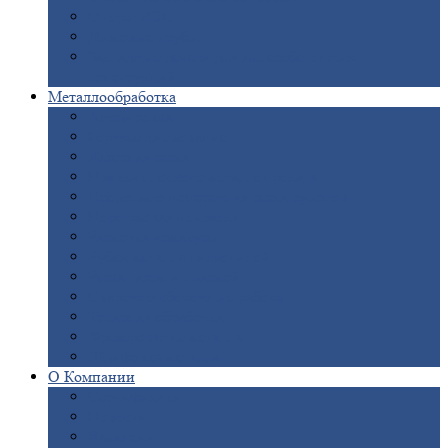
Опоры
ЛЭП
Дымовые
трубы
Закладные
детали для железобетонных
конструкций
Металлообработка
Анодировка
Горячее
цинкование
Лазерная
резка
Правка
плоского металлопроката
Продольно-поперечная
резка рулонов
Порошковая
покраска
Размотка
арматуры
Рубка
металла гильотиной
Резка
газом и плазмой
Сварочно-сборочные
работы
Токарная
обработка
Фрезерование
металла
Шлифовка
металла
О
Компании
Сертификаты
Новости
Вакансии