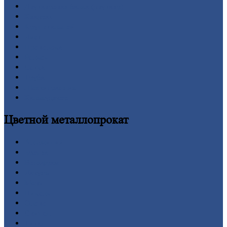
Двутавровая
балка (двутавр)
Квадрат
Круг
стальной
Лист
Проволока
Рельсы
Сетка
Труба
Шестигранник
Калькулятор
Цветной
металлопрокат
Алюминий
Бронза
Вольфрам
Латунь
Медь
Никель
Олово
Свинец
Титан