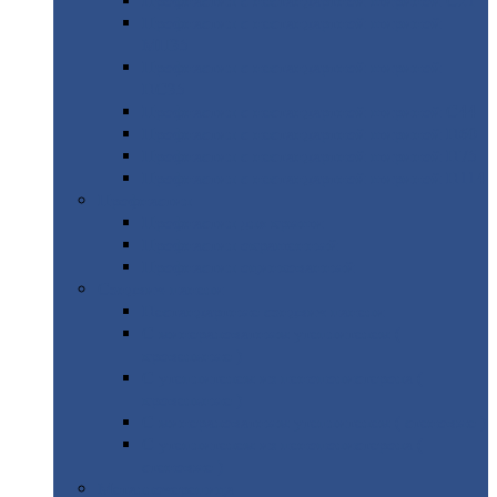
Профнастил
с нестандартной шириной С21
Профнастил
с нестандартной шириной
МП35
Профнастил
с нестандартной шириной
НС35
Профнастил
с нестандартной шириной С44
Профнастил
с нестандартной шириной Н60
Профнастил
с нестандартной шириной Н75
Профнастил
с нестандартной шириной Н114
Профнастил
Профнастил
для крыши
Профнастил
окрашенный
Профнастил
оцинкованный
Сэндвич-панели
Нестандартные
сэндвич панели
С
минераловатным утеплителем (
кровельные )
С
утеплителем из пенополистерола (
кровельные )
С
минераловатным утеплителем ( стеновые )
С
утеплителем из пенополистерола (
стеновые )
Металлочерепица