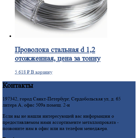
Проволока
стальная d 1,2
отожженная, цена за тонну
5 618
₽
В корзину
Контакты
197342, город Санкт-Петербург, Сердобольская ул, д. 65
литера А, офис 509а помещ. 2-н
Если вы не нашли интересующей вас информации о
предоставляемом нами ассортименте металлопроката -
позвоните нам в офис или на телефон менеджера.