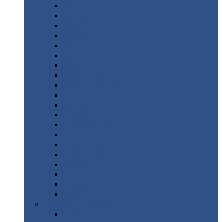
Монтеррей
Супермонтеррей
Макси
Экоррей
Монтекристо
Монтерроса
Трамонтана
Квинта
плюс
Квинта
плюс 3D
Квинта
уно
Монкатта
Классик
Классик
плюс
Ламонтерра
Ламонтерра
X
Ламонтерра
XL
Модерн
Камея
Квадро
Кредо
Доборные
элементы
Доборные
элементы с полимерным