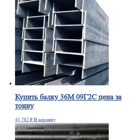
Купить
балку 36М 09Г2С цена за
тонну
45 782
₽
В корзину