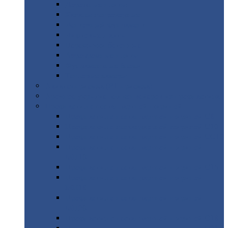
Дорожные
плиты
Каналы
непроходные
Ленточный
фундамент
Лифтовые
шахты
Перемычки
бетонные
Аэродромные
плиты
Фундаментные
блоки
Тепловые
камеры
Авиатехприемка
(РТ приемка)
Арочное
укрытие для конвейеров из профнастила
Профнастил
с нестандартной шириной
Профнастил
с нестандартной шириной С8
Профнастил
с нестандартной шириной С10
Профнастил
с нестандартной шириной СС10
Профнастил
с нестандартной шириной
МП10
Профнастил
с нестандартной шириной С15
Профнастил
с нестандартной шириной
МП18
Профнастил
с нестандартной шириной
МП20
Профнастил
с нестандартной шириной С18