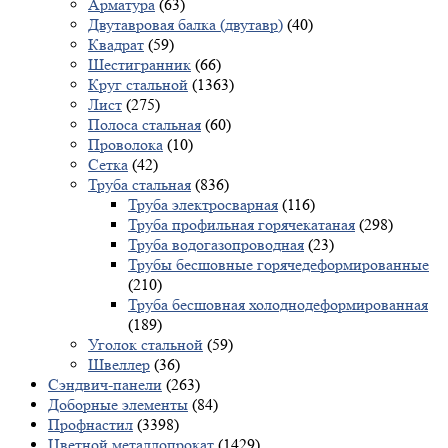
Арматура
(63)
Двутавровая балка (двутавр)
(40)
Квадрат
(59)
Шестигранник
(66)
Круг стальной
(1363)
Лист
(275)
Полоса стальная
(60)
Проволока
(10)
Сетка
(42)
Труба стальная
(836)
Труба электросварная
(116)
Труба профильная горячекатаная
(298)
Труба водогазопроводная
(23)
Трубы бесшовные горячедеформированные
(210)
Труба бесшовная холоднодеформированная
(189)
Уголок стальной
(59)
Швеллер
(36)
Сэндвич-панели
(263)
Доборные элементы
(84)
Профнастил
(3398)
Цветной металлопрокат
(1429)