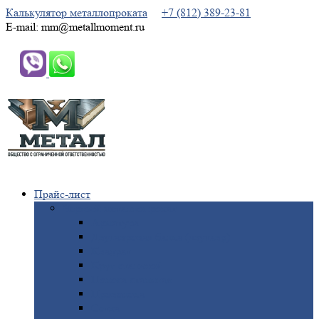
Калькулятор металлопроката
+7 (812) 389-23-81
E-mail: mm@metallmoment.ru
Прайс-лист
Черный
металлопрокат
Арматура
Двутавровая
балка (двутавр)
Квадрат
Круг
стальной
Полоса
стальная
Проволока
Сетка