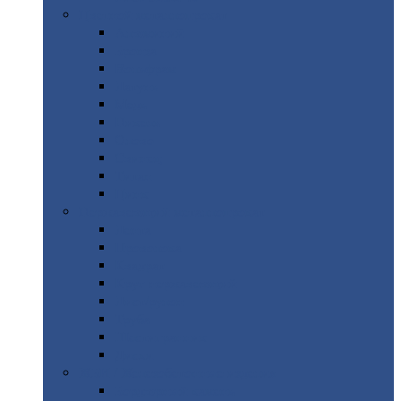
Цветной
металлопрокат
Алюминий
Бронза
Вольфрам
Латунь
Медь
Никель
Олово
Свинец
Титан
Цинк
Нержавеющий
металлопрокат
Лента
Проволока
Квадрат
Круг
нержавеющий
Лист/рулон
Труба
Шестигранник
Диски
ЖБИ
/ Железобетонные изделия
Бордюрный
камень