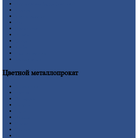
Двутавровая
балка (двутавр)
Квадрат
Круг
стальной
Лист
Проволока
Рельсы
Сетка
Труба
Шестигранник
Калькулятор
Цветной
металлопрокат
Алюминий
Бронза
Вольфрам
Латунь
Медь
Никель
Олово
Свинец
Титан