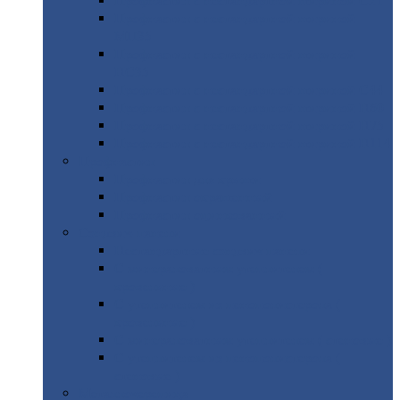
Профнастил
с нестандартной шириной С21
Профнастил
с нестандартной шириной
МП35
Профнастил
с нестандартной шириной
НС35
Профнастил
с нестандартной шириной С44
Профнастил
с нестандартной шириной Н60
Профнастил
с нестандартной шириной Н75
Профнастил
с нестандартной шириной Н114
Профнастил
Профнастил
для крыши
Профнастил
окрашенный
Профнастил
оцинкованный
Сэндвич-панели
Нестандартные
сэндвич панели
С
минераловатным утеплителем (
кровельные )
С
утеплителем из пенополистерола (
кровельные )
С
минераловатным утеплителем ( стеновые )
С
утеплителем из пенополистерола (
стеновые )
Металлочерепица