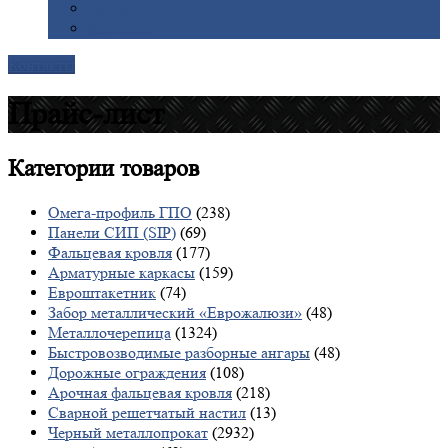
Галерея
Доставка
Контакты
Прайс-лист
Категории
товаров
Омега-профиль ГПО
(238)
Панели СИП (SIP)
(69)
Фальцевая кровля
(177)
Арматурные каркасы
(159)
Евроштакетник
(74)
Забор металлический «Еврожалюзи»
(48)
Металлочерепица
(1324)
Быстровозводимые разборные ангары
(48)
Дорожные ограждения
(108)
Арочная фальцевая кровля
(218)
Сварной решетчатый настил
(13)
Черный металлопрокат
(2932)