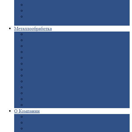
Опоры
ЛЭП
Дымовые
трубы
Закладные
детали для железобетонных
конструкций
Металлообработка
Анодировка
Горячее
цинкование
Лазерная
резка
Правка
плоского металлопроката
Продольно-поперечная
резка рулонов
Порошковая
покраска
Размотка
арматуры
Рубка
металла гильотиной
Резка
газом и плазмой
Сварочно-сборочные
работы
Токарная
обработка
Фрезерование
металла
Шлифовка
металла
О
Компании
Сертификаты
Новости
Вакансии