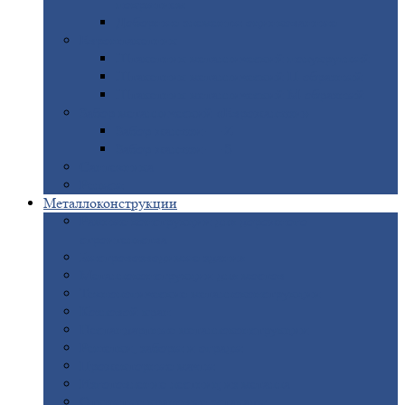
покрытием
Доборные
элементы оцинкованные
Евроштакетник
Штакетник
металлический полукруглый
Штакетник
металлический П-образный
Штакетник
металлический М-образный
Забор
металлический «Еврожалюзи»
Забор
жалюзи — Z
Забор
жалюзи — S
Сантехника
Рельсы
Металлоконструкции
Рамные
конструкции для дорожного
строительства
Быстровозводимые
здания
Металлоконструкции
для мостов
Технологические
металлоконструкции
Козловой
кран
Нестандартные
металлоконструкции
Решетки,
заборы и ограды
Прожекторные
мачты
Изготовление
лестниц из металла
Открытые
крановые эстакады