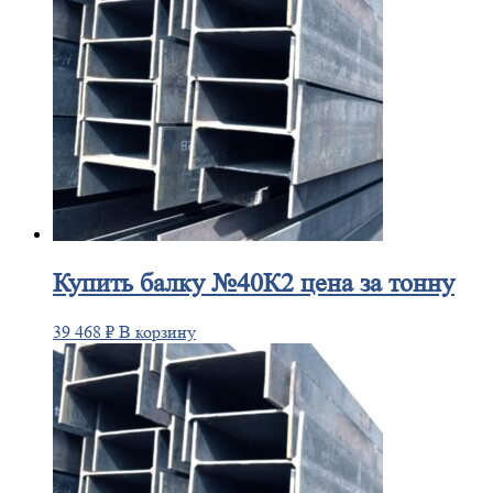
Купить
балку №40К2 цена за тонну
39 468
₽
В корзину