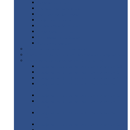
Дорожные
плиты
Каналы
непроходные
Ленточный
фундамент
Лифтовые
шахты
Перемычки
бетонные
Аэродромные
плиты
Фундаментные
блоки
Тепловые
камеры
Авиатехприемка
(РТ приемка)
Арочное
укрытие для конвейеров из профнастила
Профнастил
с нестандартной шириной
Профнастил
с нестандартной шириной С8
Профнастил
с нестандартной шириной С10
Профнастил
с нестандартной шириной СС10
Профнастил
с нестандартной шириной
МП10
Профнастил
с нестандартной шириной С15
Профнастил
с нестандартной шириной
МП18
Профнастил
с нестандартной шириной
МП20
Профнастил
с нестандартной шириной С18