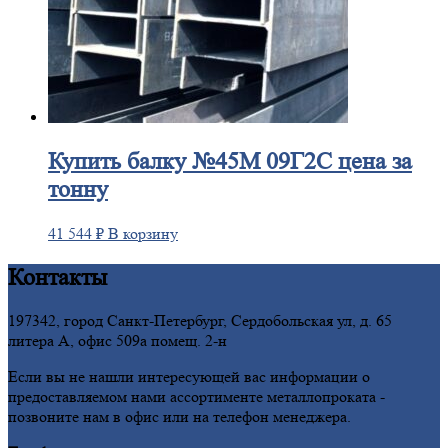
Купить
балку №45М 09Г2С цена за
тонну
41 544
₽
В корзину
Контакты
197342, город Санкт-Петербург, Сердобольская ул, д. 65
литера А, офис 509а помещ. 2-н
Если вы не нашли интересующей вас информации о
предоставляемом нами ассортименте металлопроката -
позвоните нам в офис или на телефон менеджера.