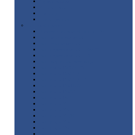
Труба
стальная
Уголок
стальной
Швеллер
Шестигранник
Листовой
прокат
Просечно-вытяжной
лист / ПВЛ
Лист
холоднокатаный
Лист
оцинкованный
Лист
горячекатаный Ст09Г2С
Лист
горячекатаный Ст3
Лист
рифленый: чечевицы
Лист
сталь 10Г2ФБЮ
Лист
сталь 10ХСНД
Лист
сталь 10ХСНД-12
Лист
сталь 12Х1МФ
Лист
сталь 12ХМ
Лист
сталь 16ГС
Лист
сталь 20
Лист
сталь 20К
Лист
сталь 20ЮЧ
Лист
сталь 20Х
Лист
сталь 22К
Лист
сталь 45