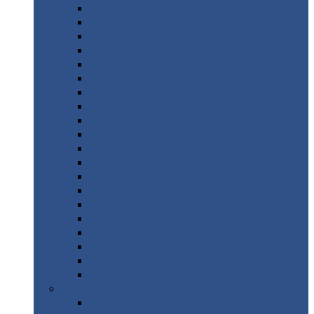
Монтеррей
Супермонтеррей
Макси
Экоррей
Монтекристо
Монтерроса
Трамонтана
Квинта
плюс
Квинта
плюс 3D
Квинта
уно
Монкатта
Классик
Классик
плюс
Ламонтерра
Ламонтерра
X
Ламонтерра
XL
Модерн
Камея
Квадро
Кредо
Доборные
элементы
Доборные
элементы с полимерным