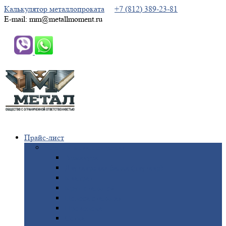
Калькулятор металлопроката
+7 (812) 389-23-81
E-mail: mm@metallmoment.ru
Прайс-лист
Черный
металлопрокат
Арматура
Двутавровая
балка (двутавр)
Квадрат
Круг
стальной
Полоса
стальная
Проволока
Сетка