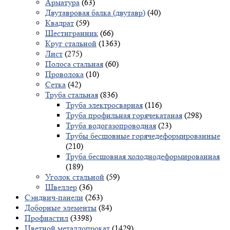
Арматура
(63)
Двутавровая балка (двутавр)
(40)
Квадрат
(59)
Шестигранник
(66)
Круг стальной
(1363)
Лист
(275)
Полоса стальная
(60)
Проволока
(10)
Сетка
(42)
Труба стальная
(836)
Труба электросварная
(116)
Труба профильная горячекатаная
(298)
Труба водогазопроводная
(23)
Трубы бесшовные горячедеформированные
(210)
Труба бесшовная холоднодеформированная
(189)
Уголок стальной
(59)
Швеллер
(36)
Сэндвич-панели
(263)
Доборные элементы
(84)
Профнастил
(3398)
Цветной металлопрокат
(1429)