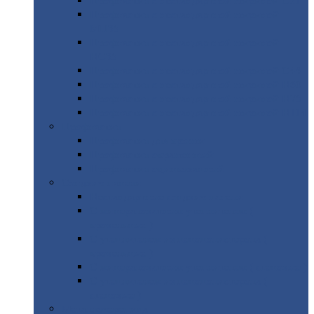
Профнастил
с нестандартной шириной С21
Профнастил
с нестандартной шириной
МП35
Профнастил
с нестандартной шириной
НС35
Профнастил
с нестандартной шириной С44
Профнастил
с нестандартной шириной Н60
Профнастил
с нестандартной шириной Н75
Профнастил
с нестандартной шириной Н114
Профнастил
Профнастил
для крыши
Профнастил
окрашенный
Профнастил
оцинкованный
Сэндвич-панели
Нестандартные
сэндвич панели
С
минераловатным утеплителем (
кровельные )
С
утеплителем из пенополистерола (
кровельные )
С
минераловатным утеплителем ( стеновые )
С
утеплителем из пенополистерола (
стеновые )
Металлочерепица