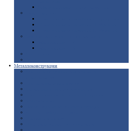
покрытием
Доборные
элементы оцинкованные
Евроштакетник
Штакетник
металлический полукруглый
Штакетник
металлический П-образный
Штакетник
металлический М-образный
Забор
металлический «Еврожалюзи»
Забор
жалюзи — Z
Забор
жалюзи — S
Сантехника
Рельсы
Металлоконструкции
Рамные
конструкции для дорожного
строительства
Быстровозводимые
здания
Металлоконструкции
для мостов
Технологические
металлоконструкции
Козловой
кран
Нестандартные
металлоконструкции
Решетки,
заборы и ограды
Прожекторные
мачты
Изготовление
лестниц из металла
Открытые
крановые эстакады