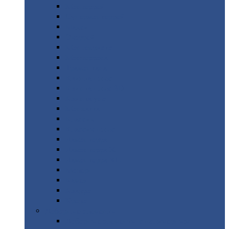
Монтеррей
Супермонтеррей
Макси
Экоррей
Монтекристо
Монтерроса
Трамонтана
Квинта
плюс
Квинта
плюс 3D
Квинта
уно
Монкатта
Классик
Классик
плюс
Ламонтерра
Ламонтерра
X
Ламонтерра
XL
Модерн
Камея
Квадро
Кредо
Доборные
элементы
Доборные
элементы с полимерным