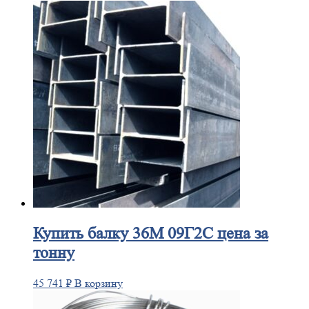
Купить
балку 36М 09Г2С цена за
тонну
45 741
₽
В корзину