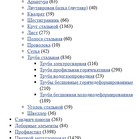
Арматура
(63)
Двутавровая балка (двутавр)
(40)
Квадрат
(59)
Шестигранник
(66)
Круг стальной
(1363)
Лист
(275)
Полоса стальная
(60)
Проволока
(10)
Сетка
(42)
Труба стальная
(836)
Труба электросварная
(116)
Труба профильная горячекатаная
(298)
Труба водогазопроводная
(23)
Трубы бесшовные горячедеформированные
(210)
Труба бесшовная холоднодеформированная
(189)
Уголок стальной
(59)
Швеллер
(36)
Сэндвич-панели
(263)
Доборные элементы
(84)
Профнастил
(3398)
Цветной металлопрокат
(1429)