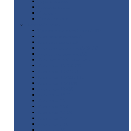
Труба
стальная
Уголок
стальной
Швеллер
Шестигранник
Листовой
прокат
Просечно-вытяжной
лист / ПВЛ
Лист
холоднокатаный
Лист
оцинкованный
Лист
горячекатаный Ст09Г2С
Лист
горячекатаный Ст3
Лист
рифленый: чечевицы
Лист
сталь 10Г2ФБЮ
Лист
сталь 10ХСНД
Лист
сталь 10ХСНД-12
Лист
сталь 12Х1МФ
Лист
сталь 12ХМ
Лист
сталь 16ГС
Лист
сталь 20
Лист
сталь 20К
Лист
сталь 20ЮЧ
Лист
сталь 20Х
Лист
сталь 22К
Лист
сталь 45