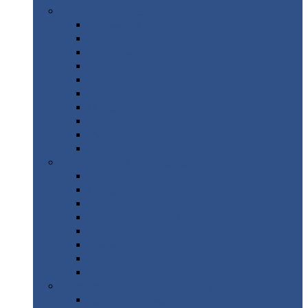
Цветной
металлопрокат
Алюминий
Бронза
Вольфрам
Латунь
Медь
Никель
Олово
Свинец
Титан
Цинк
Нержавеющий
металлопрокат
Лента
Проволока
Квадрат
Круг
нержавеющий
Лист/рулон
Труба
Шестигранник
Диски
ЖБИ
/ Железобетонные изделия
Бордюрный
камень