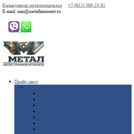
Калькулятор металлопроката
+7 (812) 389-23-81
E-mail: mm@metallmoment.ru
Прайс-лист
Черный
металлопрокат
Арматура
Двутавровая
балка (двутавр)
Квадрат
Круг
стальной
Полоса
стальная
Проволока
Сетка