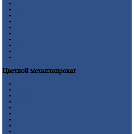
Двутавровая
балка (двутавр)
Квадрат
Круг
стальной
Лист
Проволока
Рельсы
Сетка
Труба
Шестигранник
Калькулятор
Цветной
металлопрокат
Алюминий
Бронза
Вольфрам
Латунь
Медь
Никель
Олово
Свинец
Титан