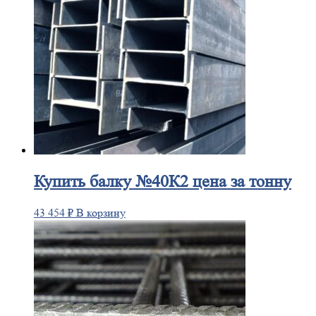
Купить
балку №40К2 цена за тонну
43 454
₽
В корзину