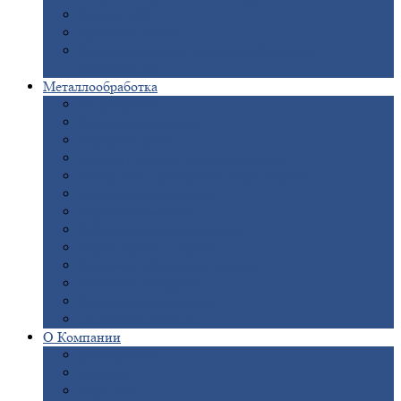
Опоры
ЛЭП
Дымовые
трубы
Закладные
детали для железобетонных
конструкций
Металлообработка
Анодировка
Горячее
цинкование
Лазерная
резка
Правка
плоского металлопроката
Продольно-поперечная
резка рулонов
Порошковая
покраска
Размотка
арматуры
Рубка
металла гильотиной
Резка
газом и плазмой
Сварочно-сборочные
работы
Токарная
обработка
Фрезерование
металла
Шлифовка
металла
О
Компании
Сертификаты
Новости
Вакансии