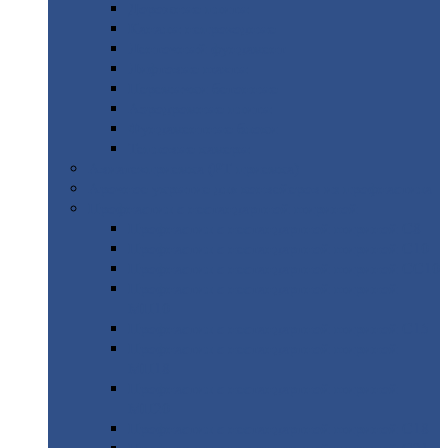
Дорожные
плиты
Каналы
непроходные
Ленточный
фундамент
Лифтовые
шахты
Перемычки
бетонные
Аэродромные
плиты
Фундаментные
блоки
Тепловые
камеры
Авиатехприемка
(РТ приемка)
Арочное
укрытие для конвейеров из профнастила
Профнастил
с нестандартной шириной
Профнастил
с нестандартной шириной С8
Профнастил
с нестандартной шириной С10
Профнастил
с нестандартной шириной СС10
Профнастил
с нестандартной шириной
МП10
Профнастил
с нестандартной шириной С15
Профнастил
с нестандартной шириной
МП18
Профнастил
с нестандартной шириной
МП20
Профнастил
с нестандартной шириной С18