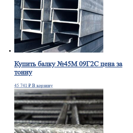
Купить
балку №45М 09Г2С цена за
тонну
45 741
₽
В корзину