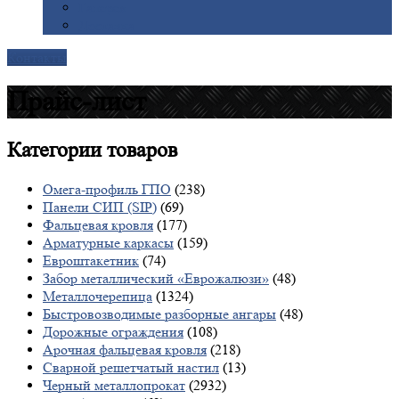
Галерея
Доставка
Контакты
Прайс-лист
Категории
товаров
Омега-профиль ГПО
(238)
Панели СИП (SIP)
(69)
Фальцевая кровля
(177)
Арматурные каркасы
(159)
Евроштакетник
(74)
Забор металлический «Еврожалюзи»
(48)
Металлочерепица
(1324)
Быстровозводимые разборные ангары
(48)
Дорожные ограждения
(108)
Арочная фальцевая кровля
(218)
Сварной решетчатый настил
(13)
Черный металлопрокат
(2932)