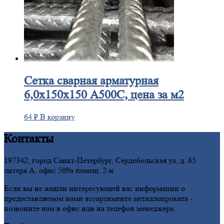
Сетка
сварная арматурная
6,0х150х150 А500С, цена за м2
64
₽
В корзину
Контакты
197342, город Санкт-Петербург, Сердобольская ул, д. 65
литера А, офис 509а помещ. 2-н
Если вы не нашли интересующей вас информации о
предоставляемом нами ассортименте металлопроката -
позвоните нам в офис или на телефон менеджера.