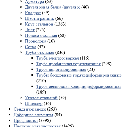
Арматура
(63)
Двутавровая балка (двутавр)
(40)
Квадрат
(59)
Шестигранник
(66)
Круг стальной
(1363)
Лист
(275)
Полоса стальная
(60)
Проволока
(10)
Сетка
(42)
Труба стальная
(836)
Труба электросварная
(116)
Труба профильная горячекатаная
(298)
Труба водогазопроводная
(23)
Трубы бесшовные горячедеформированные
(210)
Труба бесшовная холоднодеформированная
(189)
Уголок стальной
(59)
Швеллер
(36)
Сэндвич-панели
(263)
Доборные элементы
(84)
Профнастил
(3398)
Цветной металлопрокат
(1429)