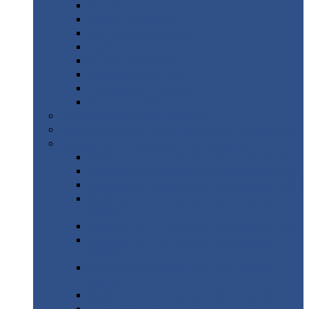
Дорожные
плиты
Каналы
непроходные
Ленточный
фундамент
Лифтовые
шахты
Перемычки
бетонные
Аэродромные
плиты
Фундаментные
блоки
Тепловые
камеры
Авиатехприемка
(РТ приемка)
Арочное
укрытие для конвейеров из профнастила
Профнастил
с нестандартной шириной
Профнастил
с нестандартной шириной С8
Профнастил
с нестандартной шириной С10
Профнастил
с нестандартной шириной СС10
Профнастил
с нестандартной шириной
МП10
Профнастил
с нестандартной шириной С15
Профнастил
с нестандартной шириной
МП18
Профнастил
с нестандартной шириной
МП20
Профнастил
с нестандартной шириной С18