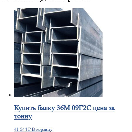
Купить
балку 36М 09Г2С цена за
тонну
41 544
₽
В корзину