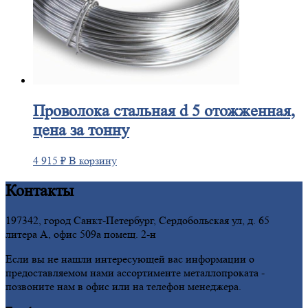
Проволока
стальная d 5 отожженная,
цена за тонну
4 915
₽
В корзину
Контакты
197342, город Санкт-Петербург, Сердобольская ул, д. 65
литера А, офис 509а помещ. 2-н
Если вы не нашли интересующей вас информации о
предоставляемом нами ассортименте металлопроката -
позвоните нам в офис или на телефон менеджера.