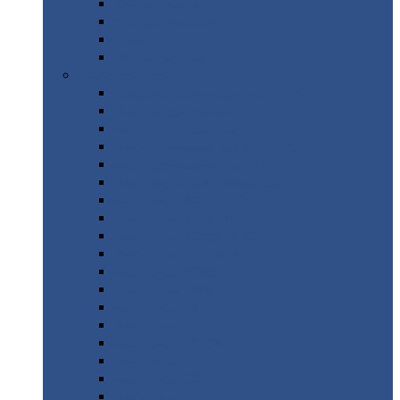
Труба
стальная
Уголок
стальной
Швеллер
Шестигранник
Листовой
прокат
Просечно-вытяжной
лист / ПВЛ
Лист
холоднокатаный
Лист
оцинкованный
Лист
горячекатаный Ст09Г2С
Лист
горячекатаный Ст3
Лист
рифленый: чечевицы
Лист
сталь 10Г2ФБЮ
Лист
сталь 10ХСНД
Лист
сталь 10ХСНД-12
Лист
сталь 12Х1МФ
Лист
сталь 12ХМ
Лист
сталь 16ГС
Лист
сталь 20
Лист
сталь 20К
Лист
сталь 20ЮЧ
Лист
сталь 20Х
Лист
сталь 22К
Лист
сталь 45