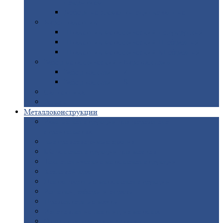
покрытием
Доборные
элементы оцинкованные
Евроштакетник
Штакетник
металлический полукруглый
Штакетник
металлический П-образный
Штакетник
металлический М-образный
Забор
металлический «Еврожалюзи»
Забор
жалюзи — Z
Забор
жалюзи — S
Сантехника
Рельсы
Металлоконструкции
Рамные
конструкции для дорожного
строительства
Быстровозводимые
здания
Металлоконструкции
для мостов
Технологические
металлоконструкции
Козловой
кран
Нестандартные
металлоконструкции
Решетки,
заборы и ограды
Прожекторные
мачты
Изготовление
лестниц из металла
Открытые
крановые эстакады