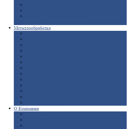
Опоры
ЛЭП
Дымовые
трубы
Закладные
детали для железобетонных
конструкций
Металлообработка
Анодировка
Горячее
цинкование
Лазерная
резка
Правка
плоского металлопроката
Продольно-поперечная
резка рулонов
Порошковая
покраска
Размотка
арматуры
Рубка
металла гильотиной
Резка
газом и плазмой
Сварочно-сборочные
работы
Токарная
обработка
Фрезерование
металла
Шлифовка
металла
О
Компании
Сертификаты
Новости
Вакансии