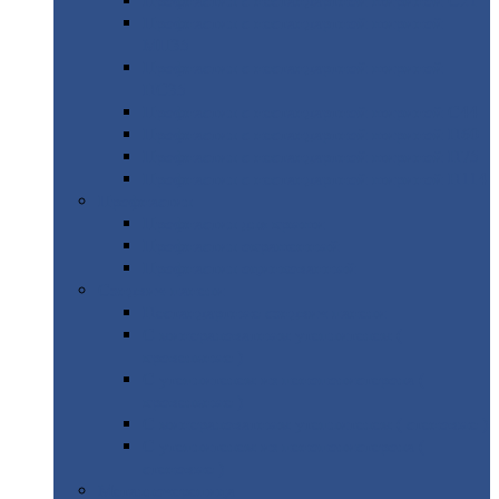
Профнастил
с нестандартной шириной С21
Профнастил
с нестандартной шириной
МП35
Профнастил
с нестандартной шириной
НС35
Профнастил
с нестандартной шириной С44
Профнастил
с нестандартной шириной Н60
Профнастил
с нестандартной шириной Н75
Профнастил
с нестандартной шириной Н114
Профнастил
Профнастил
для крыши
Профнастил
окрашенный
Профнастил
оцинкованный
Сэндвич-панели
Нестандартные
сэндвич панели
С
минераловатным утеплителем (
кровельные )
С
утеплителем из пенополистерола (
кровельные )
С
минераловатным утеплителем ( стеновые )
С
утеплителем из пенополистерола (
стеновые )
Металлочерепица