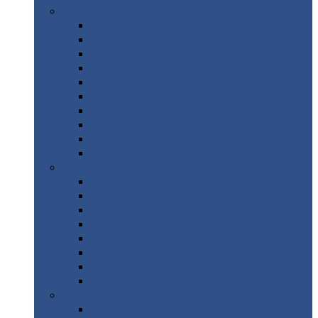
Цветной
металлопрокат
Алюминий
Бронза
Вольфрам
Латунь
Медь
Никель
Олово
Свинец
Титан
Цинк
Нержавеющий
металлопрокат
Лента
Проволока
Квадрат
Круг
нержавеющий
Лист/рулон
Труба
Шестигранник
Диски
ЖБИ
/ Железобетонные изделия
Бордюрный
камень