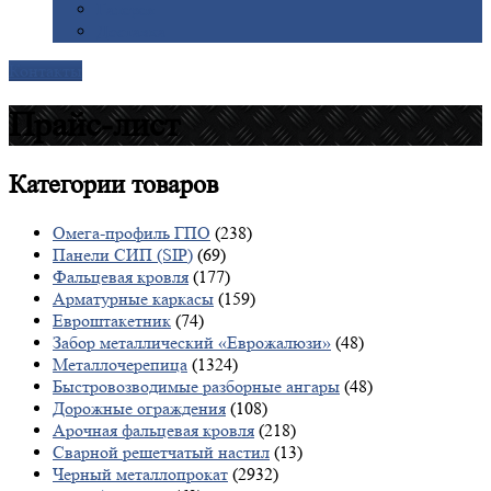
Галерея
Доставка
Контакты
Прайс-лист
Категории
товаров
Омега-профиль ГПО
(238)
Панели СИП (SIP)
(69)
Фальцевая кровля
(177)
Арматурные каркасы
(159)
Евроштакетник
(74)
Забор металлический «Еврожалюзи»
(48)
Металлочерепица
(1324)
Быстровозводимые разборные ангары
(48)
Дорожные ограждения
(108)
Арочная фальцевая кровля
(218)
Сварной решетчатый настил
(13)
Черный металлопрокат
(2932)