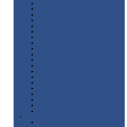
Монтеррей
Супермонтеррей
Макси
Экоррей
Монтекристо
Монтерроса
Трамонтана
Квинта
плюс
Квинта
плюс 3D
Квинта
уно
Монкатта
Классик
Классик
плюс
Ламонтерра
Ламонтерра
X
Ламонтерра
XL
Модерн
Камея
Квадро
Кредо
Доборные
элементы
Доборные
элементы с полимерным