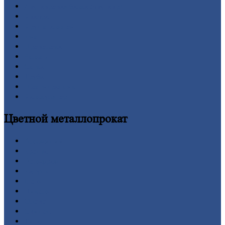
Двутавровая
балка (двутавр)
Квадрат
Круг
стальной
Лист
Проволока
Рельсы
Сетка
Труба
Шестигранник
Калькулятор
Цветной
металлопрокат
Алюминий
Бронза
Вольфрам
Латунь
Медь
Никель
Олово
Свинец
Титан