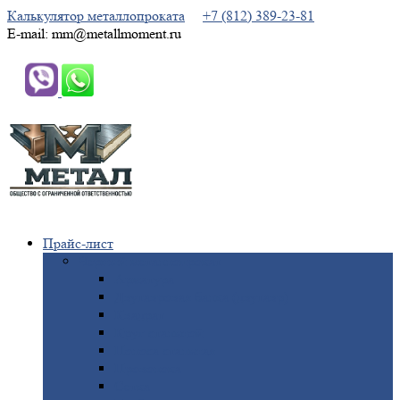
Калькулятор металлопроката
+7 (812) 389-23-81
E-mail: mm@metallmoment.ru
Прайс-лист
Черный
металлопрокат
Арматура
Двутавровая
балка (двутавр)
Квадрат
Круг
стальной
Полоса
стальная
Проволока
Сетка