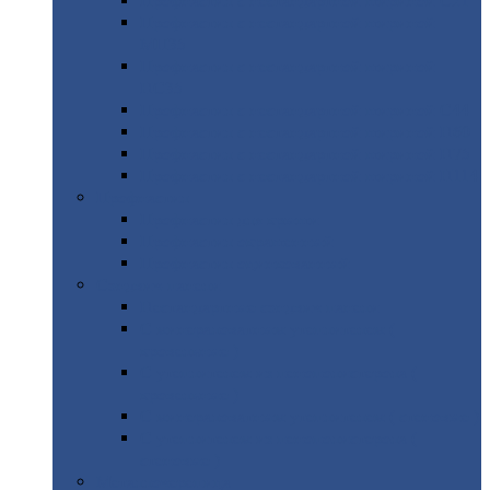
Профнастил
с нестандартной шириной С21
Профнастил
с нестандартной шириной
МП35
Профнастил
с нестандартной шириной
НС35
Профнастил
с нестандартной шириной С44
Профнастил
с нестандартной шириной Н60
Профнастил
с нестандартной шириной Н75
Профнастил
с нестандартной шириной Н114
Профнастил
Профнастил
для крыши
Профнастил
окрашенный
Профнастил
оцинкованный
Сэндвич-панели
Нестандартные
сэндвич панели
С
минераловатным утеплителем (
кровельные )
С
утеплителем из пенополистерола (
кровельные )
С
минераловатным утеплителем ( стеновые )
С
утеплителем из пенополистерола (
стеновые )
Металлочерепица