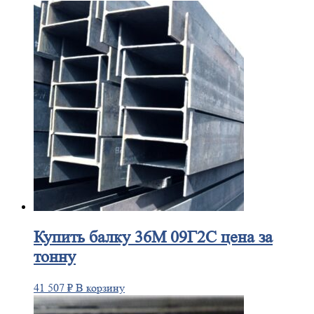
Купить
балку 36М 09Г2С цена за
тонну
41 507
₽
В корзину