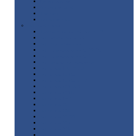
Труба
стальная
Уголок
стальной
Швеллер
Шестигранник
Листовой
прокат
Просечно-вытяжной
лист / ПВЛ
Лист
холоднокатаный
Лист
оцинкованный
Лист
горячекатаный Ст09Г2С
Лист
горячекатаный Ст3
Лист
рифленый: чечевицы
Лист
сталь 10Г2ФБЮ
Лист
сталь 10ХСНД
Лист
сталь 10ХСНД-12
Лист
сталь 12Х1МФ
Лист
сталь 12ХМ
Лист
сталь 16ГС
Лист
сталь 20
Лист
сталь 20К
Лист
сталь 20ЮЧ
Лист
сталь 20Х
Лист
сталь 22К
Лист
сталь 45