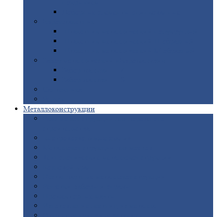
покрытием
Доборные
элементы оцинкованные
Евроштакетник
Штакетник
металлический полукруглый
Штакетник
металлический П-образный
Штакетник
металлический М-образный
Забор
металлический «Еврожалюзи»
Забор
жалюзи — Z
Забор
жалюзи — S
Сантехника
Рельсы
Металлоконструкции
Рамные
конструкции для дорожного
строительства
Быстровозводимые
здания
Металлоконструкции
для мостов
Технологические
металлоконструкции
Козловой
кран
Нестандартные
металлоконструкции
Решетки,
заборы и ограды
Прожекторные
мачты
Изготовление
лестниц из металла
Открытые
крановые эстакады