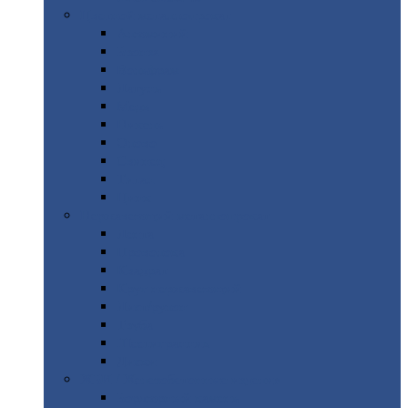
Цветной
металлопрокат
Алюминий
Бронза
Вольфрам
Латунь
Медь
Никель
Олово
Свинец
Титан
Цинк
Нержавеющий
металлопрокат
Лента
Проволока
Квадрат
Круг
нержавеющий
Лист/рулон
Труба
Шестигранник
Диски
ЖБИ
/ Железобетонные изделия
Бордюрный
камень