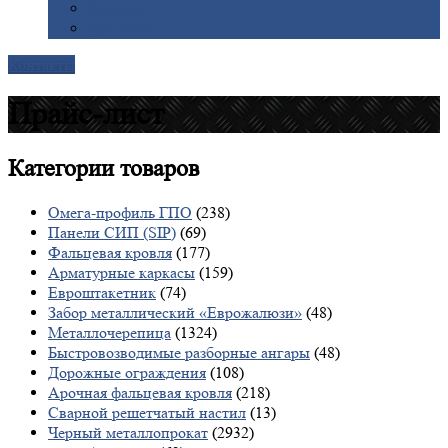
Галерея
Доставка
Контакты
Прайс-лист
Категории
товаров
Омега-профиль ГПО
(238)
Панели СИП (SIP)
(69)
Фальцевая кровля
(177)
Арматурные каркасы
(159)
Евроштакетник
(74)
Забор металлический «Еврожалюзи»
(48)
Металлочерепица
(1324)
Быстровозводимые разборные ангары
(48)
Дорожные ограждения
(108)
Арочная фальцевая кровля
(218)
Сварной решетчатый настил
(13)
Черный металлопрокат
(2932)