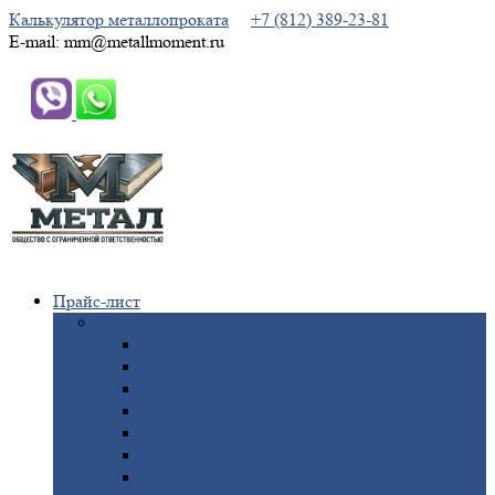
Калькулятор металлопроката
+7 (812) 389-23-81
E-mail: mm@metallmoment.ru
Прайс-лист
Черный
металлопрокат
Арматура
Двутавровая
балка (двутавр)
Квадрат
Круг
стальной
Полоса
стальная
Проволока
Сетка