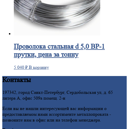
Проволока
стальная d 5,0 ВР-1
прутки, цена за тонну
5 040
₽
В корзину
Контакты
197342, город Санкт-Петербург, Сердобольская ул, д. 65
литера А, офис 509а помещ. 2-н
Если вы не нашли интересующей вас информации о
предоставляемом нами ассортименте металлопроката -
позвоните нам в офис или на телефон менеджера.