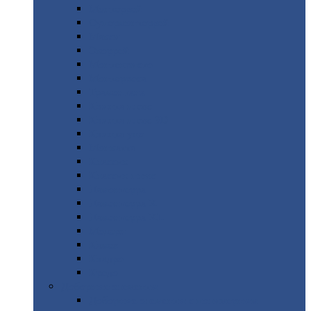
Монтеррей
Супермонтеррей
Макси
Экоррей
Монтекристо
Монтерроса
Трамонтана
Квинта
плюс
Квинта
плюс 3D
Квинта
уно
Монкатта
Классик
Классик
плюс
Ламонтерра
Ламонтерра
X
Ламонтерра
XL
Модерн
Камея
Квадро
Кредо
Доборные
элементы
Доборные
элементы с полимерным