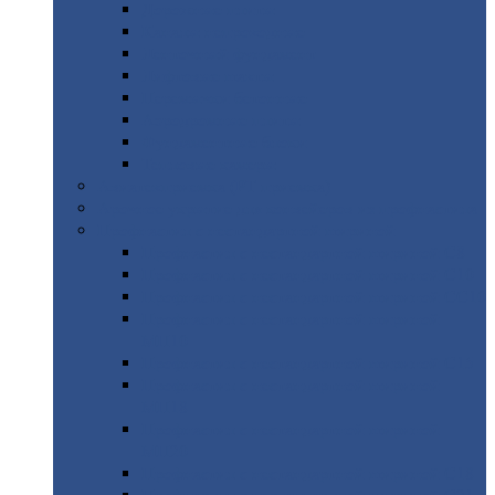
Дорожные
плиты
Каналы
непроходные
Ленточный
фундамент
Лифтовые
шахты
Перемычки
бетонные
Аэродромные
плиты
Фундаментные
блоки
Тепловые
камеры
Авиатехприемка
(РТ приемка)
Арочное
укрытие для конвейеров из профнастила
Профнастил
с нестандартной шириной
Профнастил
с нестандартной шириной С8
Профнастил
с нестандартной шириной С10
Профнастил
с нестандартной шириной СС10
Профнастил
с нестандартной шириной
МП10
Профнастил
с нестандартной шириной С15
Профнастил
с нестандартной шириной
МП18
Профнастил
с нестандартной шириной
МП20
Профнастил
с нестандартной шириной С18