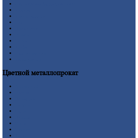
Двутавровая
балка (двутавр)
Квадрат
Круг
стальной
Лист
Проволока
Рельсы
Сетка
Труба
Шестигранник
Калькулятор
Цветной
металлопрокат
Алюминий
Бронза
Вольфрам
Латунь
Медь
Никель
Олово
Свинец
Титан