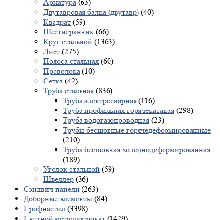
Арматура
(63)
Двутавровая балка (двутавр)
(40)
Квадрат
(59)
Шестигранник
(66)
Круг стальной
(1363)
Лист
(275)
Полоса стальная
(60)
Проволока
(10)
Сетка
(42)
Труба стальная
(836)
Труба электросварная
(116)
Труба профильная горячекатаная
(298)
Труба водогазопроводная
(23)
Трубы бесшовные горячедеформированные
(210)
Труба бесшовная холоднодеформированная
(189)
Уголок стальной
(59)
Швеллер
(36)
Сэндвич-панели
(263)
Доборные элементы
(84)
Профнастил
(3398)
Цветной металлопрокат
(1429)