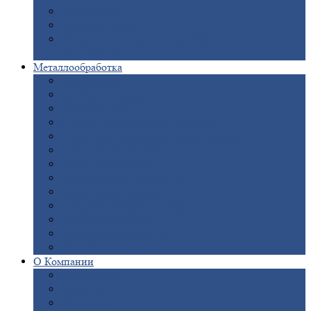
Опоры
ЛЭП
Дымовые
трубы
Закладные
детали для железобетонных
конструкций
Металлообработка
Анодировка
Горячее
цинкование
Лазерная
резка
Правка
плоского металлопроката
Продольно-поперечная
резка рулонов
Порошковая
покраска
Размотка
арматуры
Рубка
металла гильотиной
Резка
газом и плазмой
Сварочно-сборочные
работы
Токарная
обработка
Фрезерование
металла
Шлифовка
металла
О
Компании
Сертификаты
Новости
Вакансии