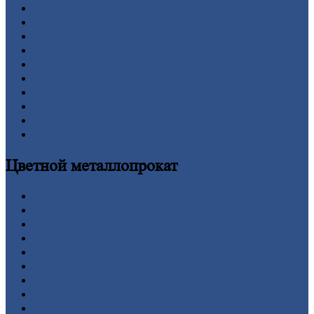
Двутавровая
балка (двутавр)
Квадрат
Круг
стальной
Лист
Проволока
Рельсы
Сетка
Труба
Шестигранник
Калькулятор
Цветной
металлопрокат
Алюминий
Бронза
Вольфрам
Латунь
Медь
Никель
Олово
Свинец
Титан