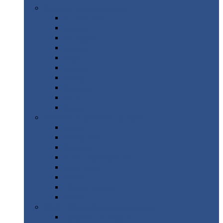
Цветной
металлопрокат
Алюминий
Бронза
Вольфрам
Латунь
Медь
Никель
Олово
Свинец
Титан
Цинк
Нержавеющий
металлопрокат
Лента
Проволока
Квадрат
Круг
нержавеющий
Лист/рулон
Труба
Шестигранник
Диски
ЖБИ
/ Железобетонные изделия
Бордюрный
камень