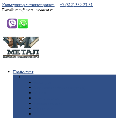
Калькулятор металлопроката
+7 (812) 389-23-81
E-mail: mm@metallmoment.ru
Прайс-лист
Черный
металлопрокат
Арматура
Двутавровая
балка (двутавр)
Квадрат
Круг
стальной
Полоса
стальная
Проволока
Сетка