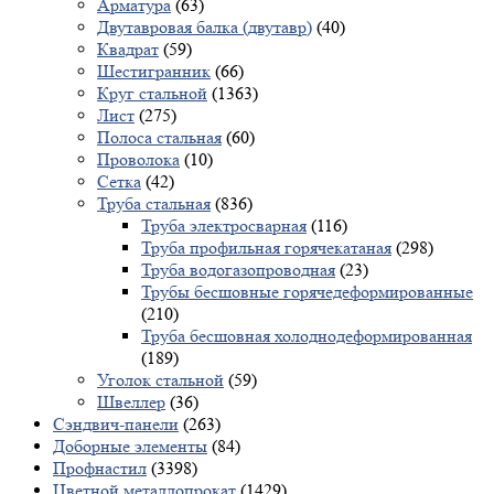
Арматура
(63)
Двутавровая балка (двутавр)
(40)
Квадрат
(59)
Шестигранник
(66)
Круг стальной
(1363)
Лист
(275)
Полоса стальная
(60)
Проволока
(10)
Сетка
(42)
Труба стальная
(836)
Труба электросварная
(116)
Труба профильная горячекатаная
(298)
Труба водогазопроводная
(23)
Трубы бесшовные горячедеформированные
(210)
Труба бесшовная холоднодеформированная
(189)
Уголок стальной
(59)
Швеллер
(36)
Сэндвич-панели
(263)
Доборные элементы
(84)
Профнастил
(3398)
Цветной металлопрокат
(1429)