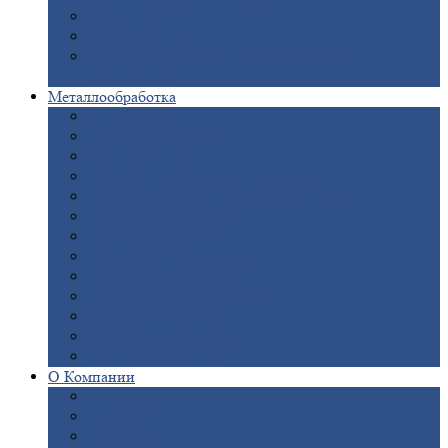
Опоры
ЛЭП
Дымовые
трубы
Закладные
детали для железобетонных
конструкций
Металлообработка
Анодировка
Горячее
цинкование
Лазерная
резка
Правка
плоского металлопроката
Продольно-поперечная
резка рулонов
Порошковая
покраска
Размотка
арматуры
Рубка
металла гильотиной
Резка
газом и плазмой
Сварочно-сборочные
работы
Токарная
обработка
Фрезерование
металла
Шлифовка
металла
О
Компании
Сертификаты
Новости
Вакансии