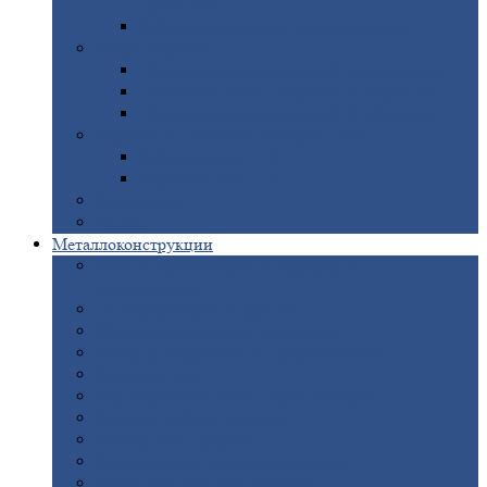
покрытием
Доборные
элементы оцинкованные
Евроштакетник
Штакетник
металлический полукруглый
Штакетник
металлический П-образный
Штакетник
металлический М-образный
Забор
металлический «Еврожалюзи»
Забор
жалюзи — Z
Забор
жалюзи — S
Сантехника
Рельсы
Металлоконструкции
Рамные
конструкции для дорожного
строительства
Быстровозводимые
здания
Металлоконструкции
для мостов
Технологические
металлоконструкции
Козловой
кран
Нестандартные
металлоконструкции
Решетки,
заборы и ограды
Прожекторные
мачты
Изготовление
лестниц из металла
Открытые
крановые эстакады