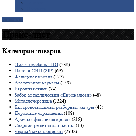
Галерея
Доставка
Контакты
Прайс-лист
Категории
товаров
Омега-профиль ГПО
(238)
Панели СИП (SIP)
(69)
Фальцевая кровля
(177)
Арматурные каркасы
(159)
Евроштакетник
(74)
Забор металлический «Еврожалюзи»
(48)
Металлочерепица
(1324)
Быстровозводимые разборные ангары
(48)
Дорожные ограждения
(108)
Арочная фальцевая кровля
(218)
Сварной решетчатый настил
(13)
Черный металлопрокат
(2932)