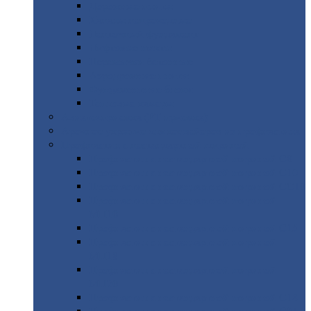
Дорожные
плиты
Каналы
непроходные
Ленточный
фундамент
Лифтовые
шахты
Перемычки
бетонные
Аэродромные
плиты
Фундаментные
блоки
Тепловые
камеры
Авиатехприемка
(РТ приемка)
Арочное
укрытие для конвейеров из профнастила
Профнастил
с нестандартной шириной
Профнастил
с нестандартной шириной С8
Профнастил
с нестандартной шириной С10
Профнастил
с нестандартной шириной СС10
Профнастил
с нестандартной шириной
МП10
Профнастил
с нестандартной шириной С15
Профнастил
с нестандартной шириной
МП18
Профнастил
с нестандартной шириной
МП20
Профнастил
с нестандартной шириной С18