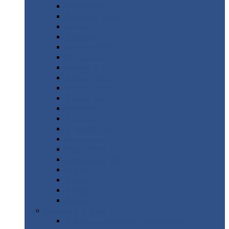
Монтеррей
Супермонтеррей
Макси
Экоррей
Монтекристо
Монтерроса
Трамонтана
Квинта
плюс
Квинта
плюс 3D
Квинта
уно
Монкатта
Классик
Классик
плюс
Ламонтерра
Ламонтерра
X
Ламонтерра
XL
Модерн
Камея
Квадро
Кредо
Доборные
элементы
Доборные
элементы с полимерным