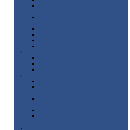
Профнастил
с нестандартной шириной С21
Профнастил
с нестандартной шириной
МП35
Профнастил
с нестандартной шириной
НС35
Профнастил
с нестандартной шириной С44
Профнастил
с нестандартной шириной Н60
Профнастил
с нестандартной шириной Н75
Профнастил
с нестандартной шириной Н114
Профнастил
Профнастил
для крыши
Профнастил
окрашенный
Профнастил
оцинкованный
Сэндвич-панели
Нестандартные
сэндвич панели
С
минераловатным утеплителем (
кровельные )
С
утеплителем из пенополистерола (
кровельные )
С
минераловатным утеплителем ( стеновые )
С
утеплителем из пенополистерола (
стеновые )
Металлочерепица