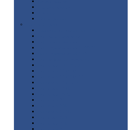
Труба
стальная
Уголок
стальной
Швеллер
Шестигранник
Листовой
прокат
Просечно-вытяжной
лист / ПВЛ
Лист
холоднокатаный
Лист
оцинкованный
Лист
горячекатаный Ст09Г2С
Лист
горячекатаный Ст3
Лист
рифленый: чечевицы
Лист
сталь 10Г2ФБЮ
Лист
сталь 10ХСНД
Лист
сталь 10ХСНД-12
Лист
сталь 12Х1МФ
Лист
сталь 12ХМ
Лист
сталь 16ГС
Лист
сталь 20
Лист
сталь 20К
Лист
сталь 20ЮЧ
Лист
сталь 20Х
Лист
сталь 22К
Лист
сталь 45