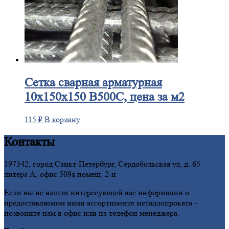
Сетка
сварная арматурная
10х150х150 В500С, цена за м2
115
₽
В корзину
Контакты
197342, город Санкт-Петербург, Сердобольская ул, д. 65
литера А, офис 509а помещ. 2-н
Если вы не нашли интересующей вас информации о
предоставляемом нами ассортименте металлопроката -
позвоните нам в офис или на телефон менеджера.