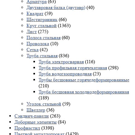
Арматура
(63)
Двутавровая балка (двутавр)
(40)
Квадрат
(59)
Шестигранник
(66)
Круг стальной
(1363)
Лист
(275)
Полоса стальная
(60)
Проволока
(10)
Сетка
(42)
Труба стальная
(836)
Труба электросварная
(116)
Труба профильная горячекатаная
(298)
Труба водогазопроводная
(23)
Трубы бесшовные горячедеформированные
(210)
Труба бесшовная холоднодеформированная
(189)
Уголок стальной
(59)
Швеллер
(36)
Сэндвич-панели
(263)
Доборные элементы
(84)
Профнастил
(3398)
Цветной металлопрокат
(1429)