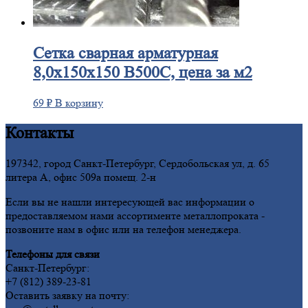
Сетка
сварная арматурная
8,0х150х150 В500С, цена за м2
69
₽
В корзину
Контакты
197342, город Санкт-Петербург, Сердобольская ул, д. 65
литера А, офис 509а помещ. 2-н
Если вы не нашли интересующей вас информации о
предоставляемом нами ассортименте металлопроката -
позвоните нам в офис или на телефон менеджера.
Телефоны для связи
Санкт-Петербург:
+7 (812) 389-23-81
Оставить заявку на почту: