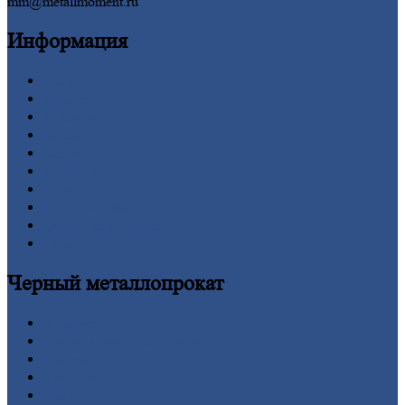
mm@metallmoment.ru
Информация
Главная
Вакансии
О
Компании
Заводы
Контакты
Прайс-лист
Новости
Личный
кабинет
Оформление
заказа
Оплата
Черный
металлопрокат
Арматура
Двутавровая
балка (двутавр)
Квадрат
Круг
стальной
Лист