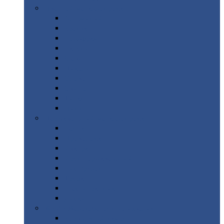
Цветной
металлопрокат
Алюминий
Бронза
Вольфрам
Латунь
Медь
Никель
Олово
Свинец
Титан
Цинк
Нержавеющий
металлопрокат
Лента
Проволока
Квадрат
Круг
нержавеющий
Лист/рулон
Труба
Шестигранник
Диски
ЖБИ
/ Железобетонные изделия
Бордюрный
камень