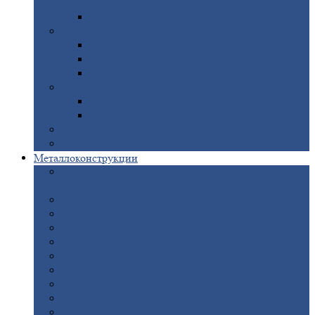
покрытием
Доборные
элементы оцинкованные
Евроштакетник
Штакетник
металлический полукруглый
Штакетник
металлический П-образный
Штакетник
металлический М-образный
Забор
металлический «Еврожалюзи»
Забор
жалюзи — Z
Забор
жалюзи — S
Сантехника
Рельсы
Металлоконструкции
Рамные
конструкции для дорожного
строительства
Быстровозводимые
здания
Металлоконструкции
для мостов
Технологические
металлоконструкции
Козловой
кран
Нестандартные
металлоконструкции
Решетки,
заборы и ограды
Прожекторные
мачты
Изготовление
лестниц из металла
Открытые
крановые эстакады