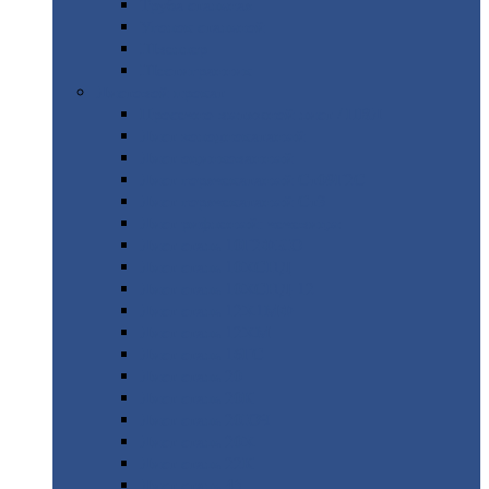
Труба
стальная
Уголок
стальной
Швеллер
Шестигранник
Листовой
прокат
Просечно-вытяжной
лист / ПВЛ
Лист
холоднокатаный
Лист
оцинкованный
Лист
горячекатаный Ст09Г2С
Лист
горячекатаный Ст3
Лист
рифленый: чечевицы
Лист
сталь 10Г2ФБЮ
Лист
сталь 10ХСНД
Лист
сталь 10ХСНД-12
Лист
сталь 12Х1МФ
Лист
сталь 12ХМ
Лист
сталь 16ГС
Лист
сталь 20
Лист
сталь 20К
Лист
сталь 20ЮЧ
Лист
сталь 20Х
Лист
сталь 22К
Лист
сталь 45