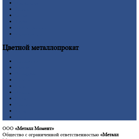
Проволока
Рельсы
Сетка
Труба
Шестигранник
Калькулятор
Цветной
металлопрокат
Алюминий
Бронза
Вольфрам
Латунь
Медь
Никель
Олово
Свинец
Титан
Цинк
ООО
«Металл Момент»
Общество с ограниченной ответственностью
«Металл