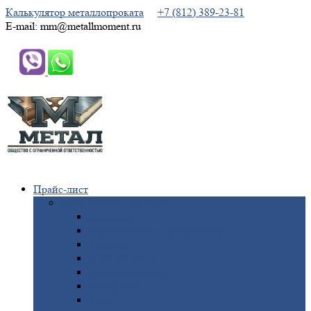
Калькулятор металлопроката
+7 (812) 389-23-81
E-mail: mm@metallmoment.ru
Прайс-лист
Черный
металлопрокат
Арматура
Двутавровая
балка (двутавр)
Квадрат
Круг
стальной
Полоса
стальная
Проволока
Сетка