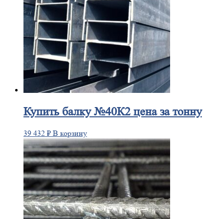
Купить
балку №40К2 цена за тонну
39 432
₽
В корзину