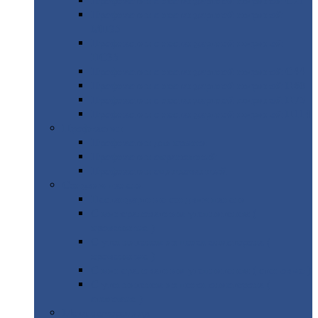
Профнастил
с нестандартной шириной С21
Профнастил
с нестандартной шириной
МП35
Профнастил
с нестандартной шириной
НС35
Профнастил
с нестандартной шириной С44
Профнастил
с нестандартной шириной Н60
Профнастил
с нестандартной шириной Н75
Профнастил
с нестандартной шириной Н114
Профнастил
Профнастил
для крыши
Профнастил
окрашенный
Профнастил
оцинкованный
Сэндвич-панели
Нестандартные
сэндвич панели
С
минераловатным утеплителем (
кровельные )
С
утеплителем из пенополистерола (
кровельные )
С
минераловатным утеплителем ( стеновые )
С
утеплителем из пенополистерола (
стеновые )
Металлочерепица