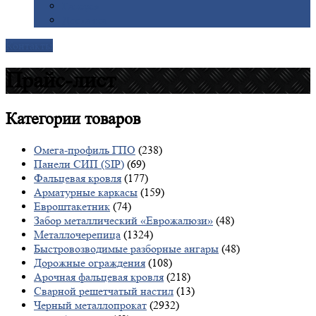
Галерея
Доставка
Контакты
Прайс-лист
Категории
товаров
Омега-профиль ГПО
(238)
Панели СИП (SIP)
(69)
Фальцевая кровля
(177)
Арматурные каркасы
(159)
Евроштакетник
(74)
Забор металлический «Еврожалюзи»
(48)
Металлочерепица
(1324)
Быстровозводимые разборные ангары
(48)
Дорожные ограждения
(108)
Арочная фальцевая кровля
(218)
Сварной решетчатый настил
(13)
Черный металлопрокат
(2932)