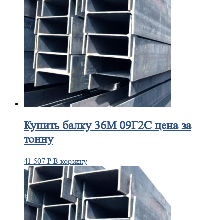
Купить
балку 36М 09Г2С цена за
тонну
41 507
₽
В корзину