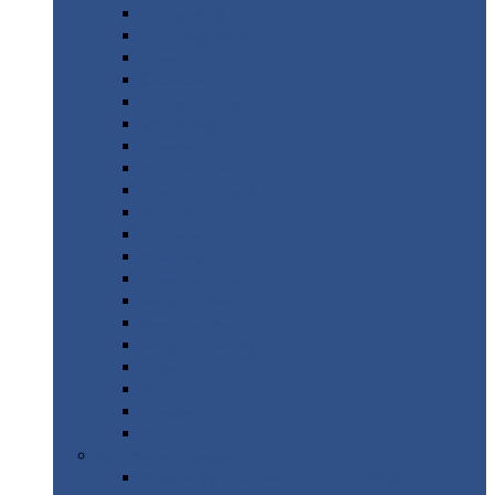
Монтеррей
Супермонтеррей
Макси
Экоррей
Монтекристо
Монтерроса
Трамонтана
Квинта
плюс
Квинта
плюс 3D
Квинта
уно
Монкатта
Классик
Классик
плюс
Ламонтерра
Ламонтерра
X
Ламонтерра
XL
Модерн
Камея
Квадро
Кредо
Доборные
элементы
Доборные
элементы с полимерным