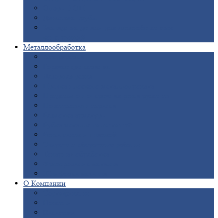
Опоры
ЛЭП
Дымовые
трубы
Закладные
детали для железобетонных
конструкций
Металлообработка
Анодировка
Горячее
цинкование
Лазерная
резка
Правка
плоского металлопроката
Продольно-поперечная
резка рулонов
Порошковая
покраска
Размотка
арматуры
Рубка
металла гильотиной
Резка
газом и плазмой
Сварочно-сборочные
работы
Токарная
обработка
Фрезерование
металла
Шлифовка
металла
О
Компании
Сертификаты
Новости
Вакансии