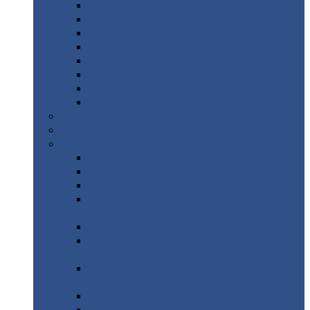
Дорожные
плиты
Каналы
непроходные
Ленточный
фундамент
Лифтовые
шахты
Перемычки
бетонные
Аэродромные
плиты
Фундаментные
блоки
Тепловые
камеры
Авиатехприемка
(РТ приемка)
Арочное
укрытие для конвейеров из профнастила
Профнастил
с нестандартной шириной
Профнастил
с нестандартной шириной С8
Профнастил
с нестандартной шириной С10
Профнастил
с нестандартной шириной СС10
Профнастил
с нестандартной шириной
МП10
Профнастил
с нестандартной шириной С15
Профнастил
с нестандартной шириной
МП18
Профнастил
с нестандартной шириной
МП20
Профнастил
с нестандартной шириной С18