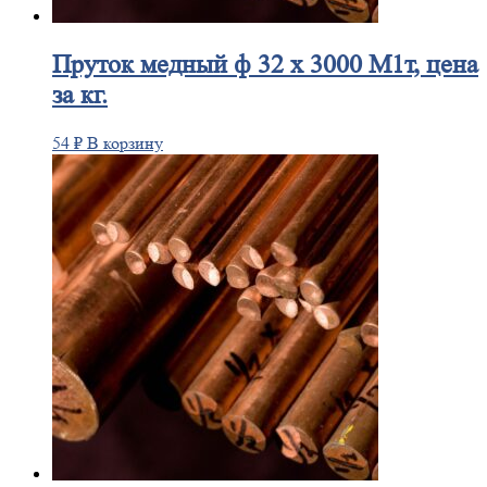
Пруток
медный ф 32 х 3000 М1т, цена
за кг.
54
₽
В корзину