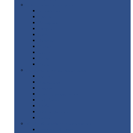
Цветной
металлопрокат
Алюминий
Бронза
Вольфрам
Латунь
Медь
Никель
Олово
Свинец
Титан
Цинк
Нержавеющий
металлопрокат
Лента
Проволока
Квадрат
Круг
нержавеющий
Лист/рулон
Труба
Шестигранник
Диски
ЖБИ
/ Железобетонные изделия
Бордюрный
камень