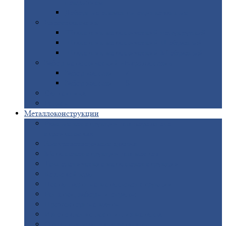
покрытием
Доборные
элементы оцинкованные
Евроштакетник
Штакетник
металлический полукруглый
Штакетник
металлический П-образный
Штакетник
металлический М-образный
Забор
металлический «Еврожалюзи»
Забор
жалюзи — Z
Забор
жалюзи — S
Сантехника
Рельсы
Металлоконструкции
Рамные
конструкции для дорожного
строительства
Быстровозводимые
здания
Металлоконструкции
для мостов
Технологические
металлоконструкции
Козловой
кран
Нестандартные
металлоконструкции
Решетки,
заборы и ограды
Прожекторные
мачты
Изготовление
лестниц из металла
Открытые
крановые эстакады