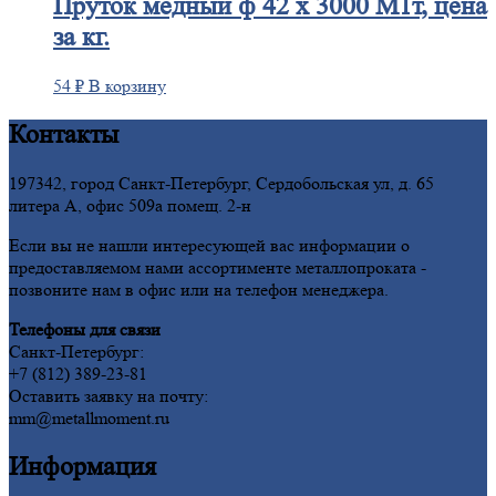
Пруток
медный ф 42 х 3000 М1т, цена
за кг.
54
₽
В корзину
Контакты
197342, город Санкт-Петербург, Сердобольская ул, д. 65
литера А, офис 509а помещ. 2-н
Если вы не нашли интересующей вас информации о
предоставляемом нами ассортименте металлопроката -
позвоните нам в офис или на телефон менеджера.
Телефоны для связи
Санкт-Петербург:
+7 (812) 389-23-81
Оставить заявку на почту:
mm@metallmoment.ru
Информация