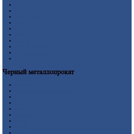
Главная
Вакансии
О
Компании
Заводы
Контакты
Прайс-лист
Новости
Личный
кабинет
Оформление
заказа
Оплата
Черный
металлопрокат
Арматура
Двутавровая
балка (двутавр)
Квадрат
Круг
стальной
Лист
Проволока
Рельсы
Сетка
Труба