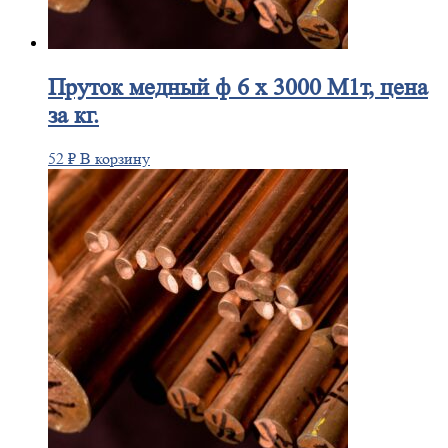
Пруток
медный ф 6 х 3000 М1т, цена
за кг.
52
₽
В корзину