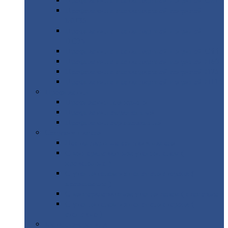
Профнастил
с нестандартной шириной С21
Профнастил
с нестандартной шириной
МП35
Профнастил
с нестандартной шириной
НС35
Профнастил
с нестандартной шириной С44
Профнастил
с нестандартной шириной Н60
Профнастил
с нестандартной шириной Н75
Профнастил
с нестандартной шириной Н114
Профнастил
Профнастил
для крыши
Профнастил
окрашенный
Профнастил
оцинкованный
Сэндвич-панели
Нестандартные
сэндвич панели
С
минераловатным утеплителем (
кровельные )
С
утеплителем из пенополистерола (
кровельные )
С
минераловатным утеплителем ( стеновые )
С
утеплителем из пенополистерола (
стеновые )
Металлочерепица