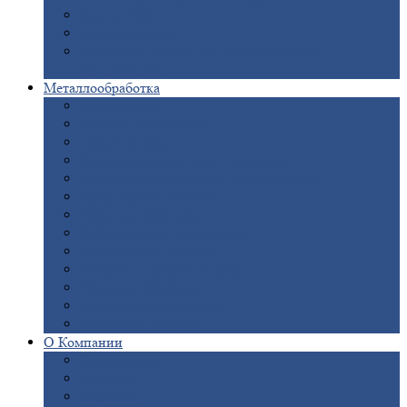
Опоры
ЛЭП
Дымовые
трубы
Закладные
детали для железобетонных
конструкций
Металлообработка
Анодировка
Горячее
цинкование
Лазерная
резка
Правка
плоского металлопроката
Продольно-поперечная
резка рулонов
Порошковая
покраска
Размотка
арматуры
Рубка
металла гильотиной
Резка
газом и плазмой
Сварочно-сборочные
работы
Токарная
обработка
Фрезерование
металла
Шлифовка
металла
О
Компании
Сертификаты
Новости
Вакансии