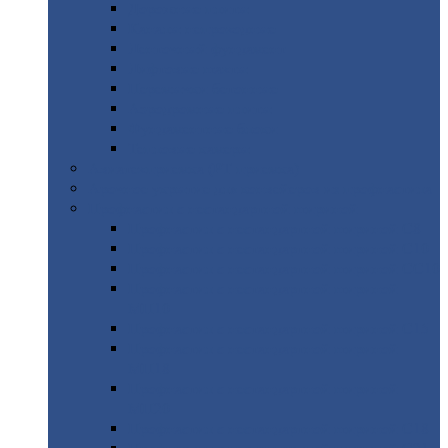
Дорожные
плиты
Каналы
непроходные
Ленточный
фундамент
Лифтовые
шахты
Перемычки
бетонные
Аэродромные
плиты
Фундаментные
блоки
Тепловые
камеры
Авиатехприемка
(РТ приемка)
Арочное
укрытие для конвейеров из профнастила
Профнастил
с нестандартной шириной
Профнастил
с нестандартной шириной С8
Профнастил
с нестандартной шириной С10
Профнастил
с нестандартной шириной СС10
Профнастил
с нестандартной шириной
МП10
Профнастил
с нестандартной шириной С15
Профнастил
с нестандартной шириной
МП18
Профнастил
с нестандартной шириной
МП20
Профнастил
с нестандартной шириной С18