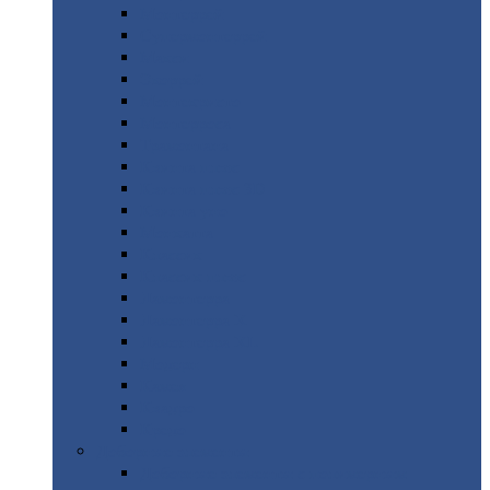
Монтеррей
Супермонтеррей
Макси
Экоррей
Монтекристо
Монтерроса
Трамонтана
Квинта
плюс
Квинта
плюс 3D
Квинта
уно
Монкатта
Классик
Классик
плюс
Ламонтерра
Ламонтерра
X
Ламонтерра
XL
Модерн
Камея
Квадро
Кредо
Доборные
элементы
Доборные
элементы с полимерным