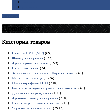
Галерея
Доставка
Контакты
Прайс-лист
Категории
товаров
Панели СИП (SIP)
(69)
Фальцевая кровля
(177)
Арматурные каркасы
(159)
Евроштакетник
(74)
Забор металлический «Еврожалюзи»
(48)
Металлочерепица
(1324)
Омега-профиль ГПО
(238)
Быстровозводимые разборные ангары
(48)
Дорожные ограждения
(108)
Арочная фальцевая кровля
(218)
Сварной решетчатый настил
(13)
Черный металлопрокат
(2932)