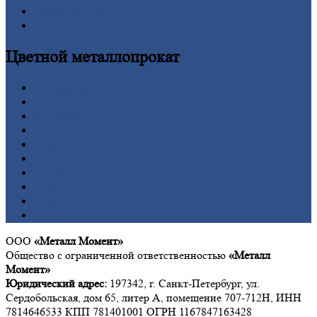
Шестигранник
Калькулятор
Цветной
металлопрокат
Алюминий
Бронза
Вольфрам
Латунь
Медь
Никель
Олово
Свинец
Титан
Цинк
ООО
«Металл Момент»
Общество с ограниченной ответственностью
«Металл
Момент»
Юридический адрес:
197342, г. Санкт-Петербург, ул.
Сердобольская, дом 65, литер А, помещение 707-712Н, ИНН
7814646533 КПП 781401001 ОГРН 1167847163428