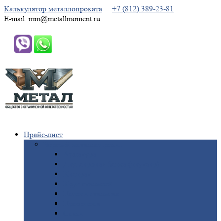
Калькулятор металлопроката
+7 (812) 389-23-81
E-mail: mm@metallmoment.ru
Прайс-лист
Черный
металлопрокат
Арматура
Двутавровая
балка (двутавр)
Квадрат
Круг
стальной
Полоса
стальная
Проволока
Сетка