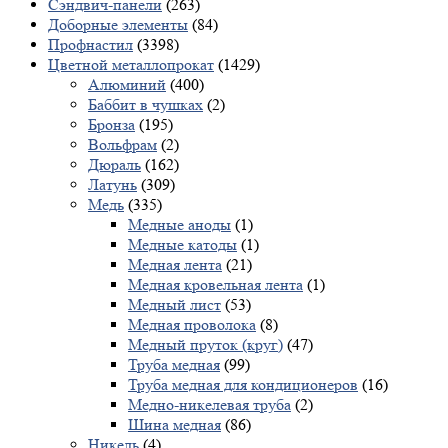
Сэндвич-панели
(263)
Доборные элементы
(84)
Профнастил
(3398)
Цветной металлопрокат
(1429)
Алюминий
(400)
Баббит в чушках
(2)
Бронза
(195)
Вольфрам
(2)
Дюраль
(162)
Латунь
(309)
Медь
(335)
Медные аноды
(1)
Медные катоды
(1)
Медная лента
(21)
Медная кровельная лента
(1)
Медный лист
(53)
Медная проволока
(8)
Медный пруток (круг)
(47)
Труба медная
(99)
Труба медная для кондиционеров
(16)
Медно-никелевая труба
(2)
Шина медная
(86)
Никель
(4)