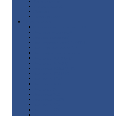
Труба
стальная
Уголок
стальной
Швеллер
Шестигранник
Листовой
прокат
Просечно-вытяжной
лист / ПВЛ
Лист
холоднокатаный
Лист
оцинкованный
Лист
горячекатаный Ст09Г2С
Лист
горячекатаный Ст3
Лист
рифленый: чечевицы
Лист
сталь 10Г2ФБЮ
Лист
сталь 10ХСНД
Лист
сталь 10ХСНД-12
Лист
сталь 12Х1МФ
Лист
сталь 12ХМ
Лист
сталь 16ГС
Лист
сталь 20
Лист
сталь 20К
Лист
сталь 20ЮЧ
Лист
сталь 20Х
Лист
сталь 22К
Лист
сталь 45