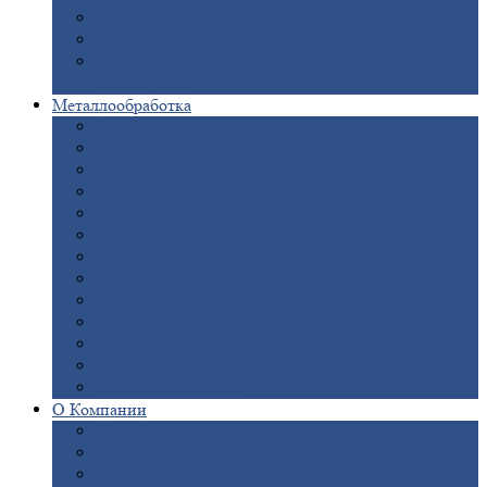
Опоры
ЛЭП
Дымовые
трубы
Закладные
детали для железобетонных
конструкций
Металлообработка
Анодировка
Горячее
цинкование
Лазерная
резка
Правка
плоского металлопроката
Продольно-поперечная
резка рулонов
Порошковая
покраска
Размотка
арматуры
Рубка
металла гильотиной
Резка
газом и плазмой
Сварочно-сборочные
работы
Токарная
обработка
Фрезерование
металла
Шлифовка
металла
О
Компании
Сертификаты
Новости
Вакансии