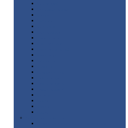
Монтеррей
Супермонтеррей
Макси
Экоррей
Монтекристо
Монтерроса
Трамонтана
Квинта
плюс
Квинта
плюс 3D
Квинта
уно
Монкатта
Классик
Классик
плюс
Ламонтерра
Ламонтерра
X
Ламонтерра
XL
Модерн
Камея
Квадро
Кредо
Доборные
элементы
Доборные
элементы с полимерным