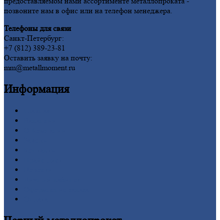
предоставляемом нами ассортименте металлопроката -
позвоните нам в офис или на телефон менеджера.
Телефоны для связи
Санкт-Петербург:
+7 (812) 389-23-81
Оставить заявку на почту:
mm@metallmoment.ru
Информация
Главная
Вакансии
О
Компании
Заводы
Контакты
Прайс-лист
Новости
Личный
кабинет
Оформление
заказа
Оплата