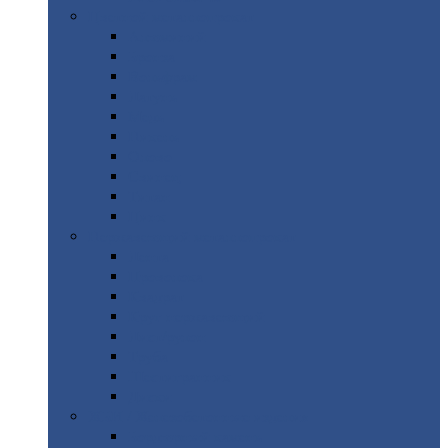
Цветной
металлопрокат
Алюминий
Бронза
Вольфрам
Латунь
Медь
Никель
Олово
Свинец
Титан
Цинк
Нержавеющий
металлопрокат
Лента
Проволока
Квадрат
Круг
нержавеющий
Лист/рулон
Труба
Шестигранник
Диски
ЖБИ
/ Железобетонные изделия
Бордюрный
камень