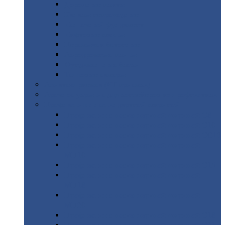
Дорожные
плиты
Каналы
непроходные
Ленточный
фундамент
Лифтовые
шахты
Перемычки
бетонные
Аэродромные
плиты
Фундаментные
блоки
Тепловые
камеры
Авиатехприемка
(РТ приемка)
Арочное
укрытие для конвейеров из профнастила
Профнастил
с нестандартной шириной
Профнастил
с нестандартной шириной С8
Профнастил
с нестандартной шириной С10
Профнастил
с нестандартной шириной СС10
Профнастил
с нестандартной шириной
МП10
Профнастил
с нестандартной шириной С15
Профнастил
с нестандартной шириной
МП18
Профнастил
с нестандартной шириной
МП20
Профнастил
с нестандартной шириной С18