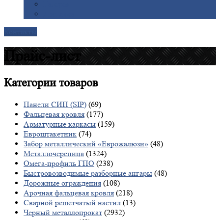
Галерея
Доставка
Контакты
Прайс-лист
Категории
товаров
Панели СИП (SIP)
(69)
Фальцевая кровля
(177)
Арматурные каркасы
(159)
Евроштакетник
(74)
Забор металлический «Еврожалюзи»
(48)
Металлочерепица
(1324)
Омега-профиль ГПО
(238)
Быстровозводимые разборные ангары
(48)
Дорожные ограждения
(108)
Арочная фальцевая кровля
(218)
Сварной решетчатый настил
(13)
Черный металлопрокат
(2932)