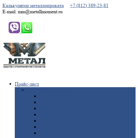
Калькулятор металлопроката
+7 (812) 389-23-81
E-mail: mm@metallmoment.ru
Прайс-лист
Черный
металлопрокат
Арматура
Двутавровая
балка (двутавр)
Квадрат
Круг
стальной
Полоса
стальная
Проволока
Сетка