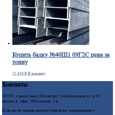
Купить
балку №40Ш1 09Г2С цена за
тонну
25 818
₽
В корзину
Контакты
197342, город Санкт-Петербург, Сердобольская ул, д. 65
литера А, офис 509а помещ. 2-н
Если вы не нашли интересующей вас информации о