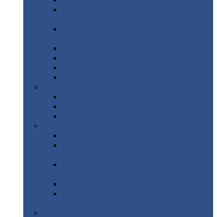
Профнастил
с нестандартной шириной С21
Профнастил
с нестандартной шириной
МП35
Профнастил
с нестандартной шириной
НС35
Профнастил
с нестандартной шириной С44
Профнастил
с нестандартной шириной Н60
Профнастил
с нестандартной шириной Н75
Профнастил
с нестандартной шириной Н114
Профнастил
Профнастил
для крыши
Профнастил
окрашенный
Профнастил
оцинкованный
Сэндвич-панели
Нестандартные
сэндвич панели
С
минераловатным утеплителем (
кровельные )
С
утеплителем из пенополистерола (
кровельные )
С
минераловатным утеплителем ( стеновые )
С
утеплителем из пенополистерола (
стеновые )
Металлочерепица