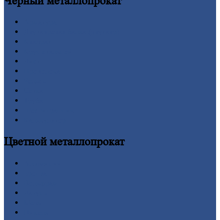
Черный
металлопрокат
Арматура
Двутавровая
балка (двутавр)
Квадрат
Круг
стальной
Лист
Проволока
Рельсы
Сетка
Труба
Шестигранник
Калькулятор
Цветной
металлопрокат
Алюминий
Бронза
Вольфрам
Латунь
Медь
Никель