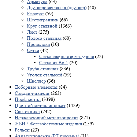
Арматура
(63)
Двутавровая балка (двутавр)
(40)
Квадрат
(59)
Шестигранник
(66)
Круг стальной
(1363)
Лист
(275)
Полоса стальная
(60)
Проволока
(10)
Сетка
(42)
Сетка сварная арматурная
(22)
Сетка из Вр-1
(20)
Труба стальная
(836)
Уголок стальной
(59)
Швеллер
(36)
Доборные элементы
(84)
Сэндвич-панели
(263)
Профнастил
(3398)
Цветной металлопрокат
(1429)
Сантехника
(742)
Нержавеющий металлопрокат
(871)
ЖБИ / Железобетонные изделия
(159)
Рельсы
(23)
Авиатехприемка (РТ приемка)
(31)