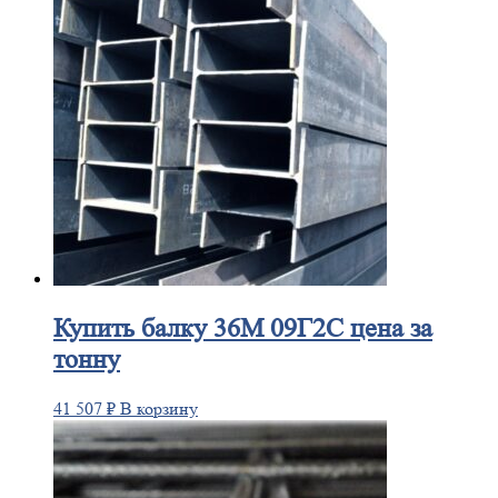
Купить
балку 36М 09Г2С цена за
тонну
41 507
₽
В корзину