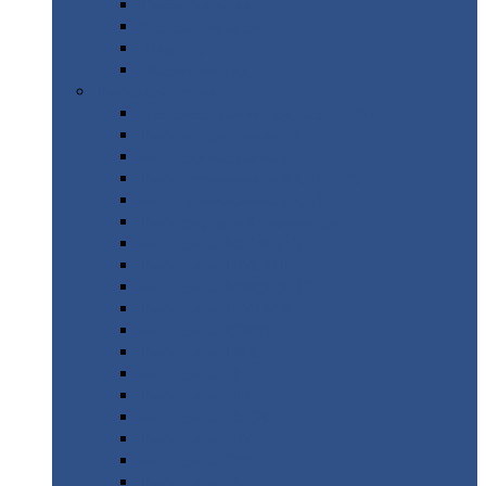
Труба
стальная
Уголок
стальной
Швеллер
Шестигранник
Листовой
прокат
Просечно-вытяжной
лист / ПВЛ
Лист
холоднокатаный
Лист
оцинкованный
Лист
горячекатаный Ст09Г2С
Лист
горячекатаный Ст3
Лист
рифленый: чечевицы
Лист
сталь 10Г2ФБЮ
Лист
сталь 10ХСНД
Лист
сталь 10ХСНД-12
Лист
сталь 12Х1МФ
Лист
сталь 12ХМ
Лист
сталь 16ГС
Лист
сталь 20
Лист
сталь 20К
Лист
сталь 20ЮЧ
Лист
сталь 20Х
Лист
сталь 22К
Лист
сталь 45