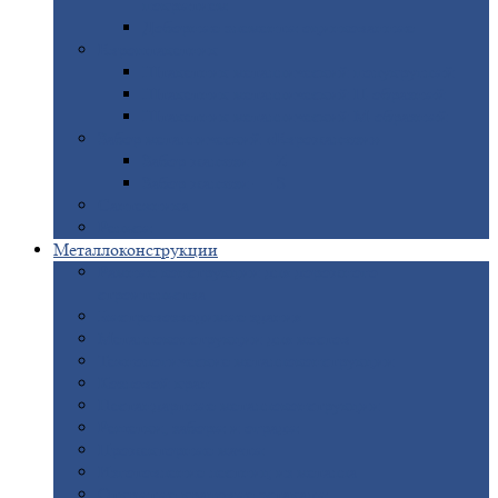
покрытием
Доборные
элементы оцинкованные
Евроштакетник
Штакетник
металлический полукруглый
Штакетник
металлический П-образный
Штакетник
металлический М-образный
Забор
металлический «Еврожалюзи»
Забор
жалюзи — Z
Забор
жалюзи — S
Сантехника
Рельсы
Металлоконструкции
Рамные
конструкции для дорожного
строительства
Быстровозводимые
здания
Металлоконструкции
для мостов
Технологические
металлоконструкции
Козловой
кран
Нестандартные
металлоконструкции
Решетки,
заборы и ограды
Прожекторные
мачты
Изготовление
лестниц из металла
Открытые
крановые эстакады