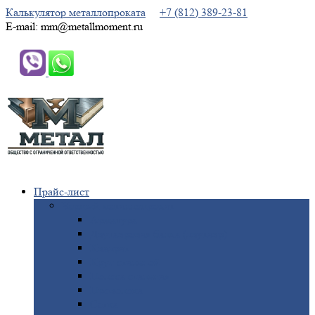
Калькулятор металлопроката
+7 (812) 389-23-81
E-mail: mm@metallmoment.ru
Прайс-лист
Черный
металлопрокат
Арматура
Двутавровая
балка (двутавр)
Квадрат
Круг
стальной
Полоса
стальная
Проволока
Сетка