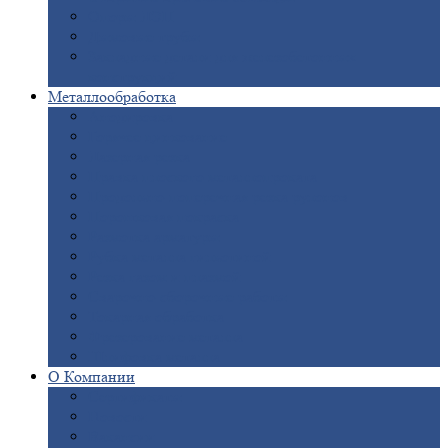
Опоры
ЛЭП
Дымовые
трубы
Закладные
детали для железобетонных
конструкций
Металлообработка
Анодировка
Горячее
цинкование
Лазерная
резка
Правка
плоского металлопроката
Продольно-поперечная
резка рулонов
Порошковая
покраска
Размотка
арматуры
Рубка
металла гильотиной
Резка
газом и плазмой
Сварочно-сборочные
работы
Токарная
обработка
Фрезерование
металла
Шлифовка
металла
О
Компании
Сертификаты
Новости
Вакансии