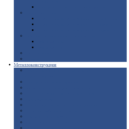
покрытием
Доборные
элементы оцинкованные
Евроштакетник
Штакетник
металлический полукруглый
Штакетник
металлический П-образный
Штакетник
металлический М-образный
Забор
металлический «Еврожалюзи»
Забор
жалюзи — Z
Забор
жалюзи — S
Сантехника
Рельсы
Металлоконструкции
Рамные
конструкции для дорожного
строительства
Быстровозводимые
здания
Металлоконструкции
для мостов
Технологические
металлоконструкции
Козловой
кран
Нестандартные
металлоконструкции
Решетки,
заборы и ограды
Прожекторные
мачты
Изготовление
лестниц из металла
Открытые
крановые эстакады