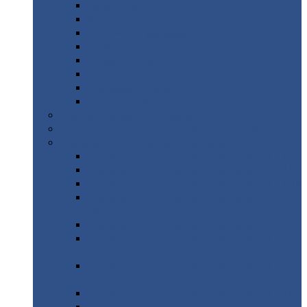
Дорожные
плиты
Каналы
непроходные
Ленточный
фундамент
Лифтовые
шахты
Перемычки
бетонные
Аэродромные
плиты
Фундаментные
блоки
Тепловые
камеры
Авиатехприемка
(РТ приемка)
Арочное
укрытие для конвейеров из профнастила
Профнастил
с нестандартной шириной
Профнастил
с нестандартной шириной С8
Профнастил
с нестандартной шириной С10
Профнастил
с нестандартной шириной СС10
Профнастил
с нестандартной шириной
МП10
Профнастил
с нестандартной шириной С15
Профнастил
с нестандартной шириной
МП18
Профнастил
с нестандартной шириной
МП20
Профнастил
с нестандартной шириной С18