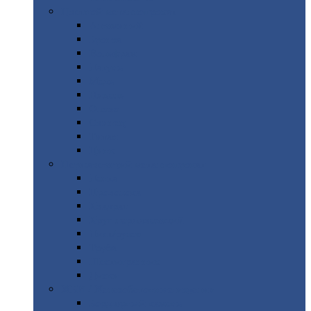
Цветной
металлопрокат
Алюминий
Бронза
Вольфрам
Латунь
Медь
Никель
Олово
Свинец
Титан
Цинк
Нержавеющий
металлопрокат
Лента
Проволока
Квадрат
Круг
нержавеющий
Лист/рулон
Труба
Шестигранник
Диски
ЖБИ
/ Железобетонные изделия
Бордюрный
камень