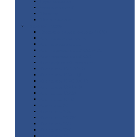
Труба
стальная
Уголок
стальной
Швеллер
Шестигранник
Листовой
прокат
Просечно-вытяжной
лист / ПВЛ
Лист
холоднокатаный
Лист
оцинкованный
Лист
горячекатаный Ст09Г2С
Лист
горячекатаный Ст3
Лист
рифленый: чечевицы
Лист
сталь 10Г2ФБЮ
Лист
сталь 10ХСНД
Лист
сталь 10ХСНД-12
Лист
сталь 12Х1МФ
Лист
сталь 12ХМ
Лист
сталь 16ГС
Лист
сталь 20
Лист
сталь 20К
Лист
сталь 20ЮЧ
Лист
сталь 20Х
Лист
сталь 22К
Лист
сталь 45