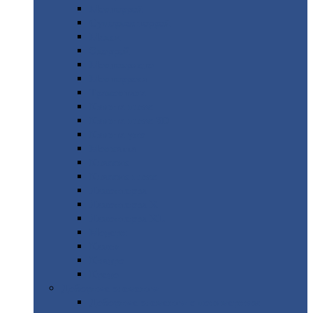
Монтеррей
Супермонтеррей
Макси
Экоррей
Монтекристо
Монтерроса
Трамонтана
Квинта
плюс
Квинта
плюс 3D
Квинта
уно
Монкатта
Классик
Классик
плюс
Ламонтерра
Ламонтерра
X
Ламонтерра
XL
Модерн
Камея
Квадро
Кредо
Доборные
элементы
Доборные
элементы с полимерным