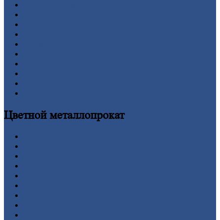
Двутавровая
балка (двутавр)
Квадрат
Круг
стальной
Лист
Проволока
Рельсы
Сетка
Труба
Шестигранник
Калькулятор
Цветной
металлопрокат
Алюминий
Бронза
Вольфрам
Латунь
Медь
Никель
Олово
Свинец
Титан