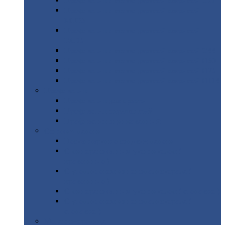
Профнастил
с нестандартной шириной С21
Профнастил
с нестандартной шириной
МП35
Профнастил
с нестандартной шириной
НС35
Профнастил
с нестандартной шириной С44
Профнастил
с нестандартной шириной Н60
Профнастил
с нестандартной шириной Н75
Профнастил
с нестандартной шириной Н114
Профнастил
Профнастил
для крыши
Профнастил
окрашенный
Профнастил
оцинкованный
Сэндвич-панели
Нестандартные
сэндвич панели
С
минераловатным утеплителем (
кровельные )
С
утеплителем из пенополистерола (
кровельные )
С
минераловатным утеплителем ( стеновые )
С
утеплителем из пенополистерола (
стеновые )
Металлочерепица