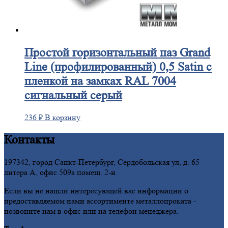
Простой
горизонтальный паз Grand
Line (профилированный) 0,5 Satin с
пленкой на замках RAL 7004
сигнальный серый
236
₽
В корзину
Контакты
197342, город Санкт-Петербург, Сердобольская ул, д. 65
литера А, офис 509а помещ. 2-н
Если вы не нашли интересующей вас информации о
предоставляемом нами ассортименте металлопроката -
позвоните нам в офис или на телефон менеджера.