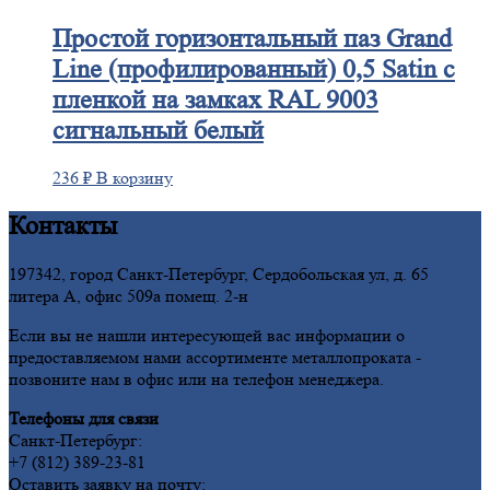
Простой
горизонтальный паз Grand
Line (профилированный) 0,5 Satin с
пленкой на замках RAL 9003
сигнальный белый
236
₽
В корзину
Контакты
197342, город Санкт-Петербург, Сердобольская ул, д. 65
литера А, офис 509а помещ. 2-н
Если вы не нашли интересующей вас информации о
предоставляемом нами ассортименте металлопроката -
позвоните нам в офис или на телефон менеджера.
Телефоны для связи
Санкт-Петербург:
+7 (812) 389-23-81
Оставить заявку на почту: