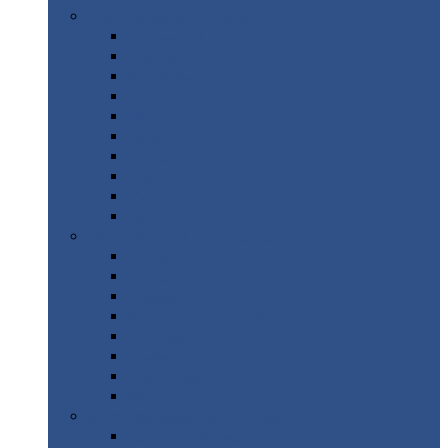
Цветной
металлопрокат
Алюминий
Бронза
Вольфрам
Латунь
Медь
Никель
Олово
Свинец
Титан
Цинк
Нержавеющий
металлопрокат
Лента
Проволока
Квадрат
Круг
нержавеющий
Лист/рулон
Труба
Шестигранник
Диски
ЖБИ
/ Железобетонные изделия
Бордюрный
камень