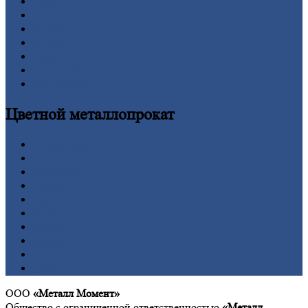
Лист
Проволока
Рельсы
Сетка
Труба
Шестигранник
Калькулятор
Цветной
металлопрокат
Алюминий
Бронза
Вольфрам
Латунь
Медь
Никель
Олово
Свинец
Титан
Цинк
ООО
«Металл Момент»
Общество с ограниченной ответственностью
«Металл