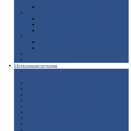
покрытием
Доборные
элементы оцинкованные
Евроштакетник
Штакетник
металлический полукруглый
Штакетник
металлический П-образный
Штакетник
металлический М-образный
Забор
металлический «Еврожалюзи»
Забор
жалюзи — Z
Забор
жалюзи — S
Сантехника
Рельсы
Металлоконструкции
Рамные
конструкции для дорожного
строительства
Быстровозводимые
здания
Металлоконструкции
для мостов
Технологические
металлоконструкции
Козловой
кран
Нестандартные
металлоконструкции
Решетки,
заборы и ограды
Прожекторные
мачты
Изготовление
лестниц из металла
Открытые
крановые эстакады