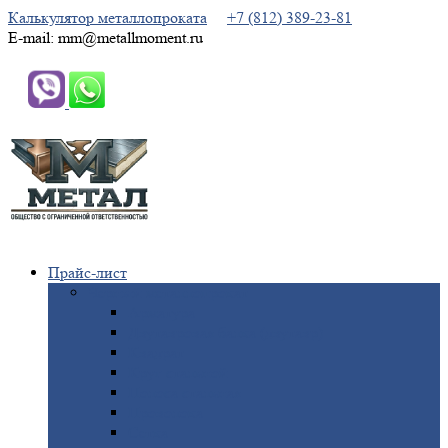
Калькулятор металлопроката
+7 (812) 389-23-81
E-mail: mm@metallmoment.ru
Прайс-лист
Черный
металлопрокат
Арматура
Двутавровая
балка (двутавр)
Квадрат
Круг
стальной
Полоса
стальная
Проволока
Сетка