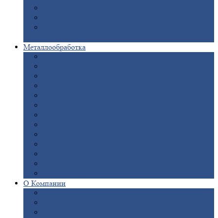
Опоры
ЛЭП
Дымовые
трубы
Закладные
детали для железобетонных
конструкций
Металлообработка
Анодировка
Горячее
цинкование
Лазерная
резка
Правка
плоского металлопроката
Продольно-поперечная
резка рулонов
Порошковая
покраска
Размотка
арматуры
Рубка
металла гильотиной
Резка
газом и плазмой
Сварочно-сборочные
работы
Токарная
обработка
Фрезерование
металла
Шлифовка
металла
О
Компании
Сертификаты
Новости
Вакансии