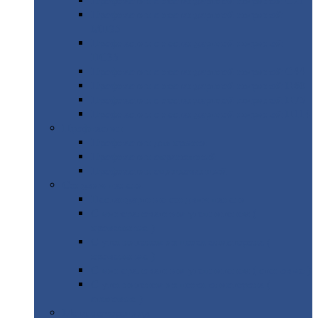
Профнастил
с нестандартной шириной С21
Профнастил
с нестандартной шириной
МП35
Профнастил
с нестандартной шириной
НС35
Профнастил
с нестандартной шириной С44
Профнастил
с нестандартной шириной Н60
Профнастил
с нестандартной шириной Н75
Профнастил
с нестандартной шириной Н114
Профнастил
Профнастил
для крыши
Профнастил
окрашенный
Профнастил
оцинкованный
Сэндвич-панели
Нестандартные
сэндвич панели
С
минераловатным утеплителем (
кровельные )
С
утеплителем из пенополистерола (
кровельные )
С
минераловатным утеплителем ( стеновые )
С
утеплителем из пенополистерола (
стеновые )
Металлочерепица