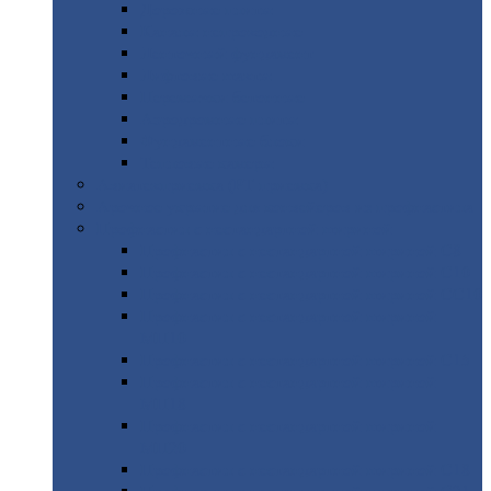
Дорожные
плиты
Каналы
непроходные
Ленточный
фундамент
Лифтовые
шахты
Перемычки
бетонные
Аэродромные
плиты
Фундаментные
блоки
Тепловые
камеры
Авиатехприемка
(РТ приемка)
Арочное
укрытие для конвейеров из профнастила
Профнастил
с нестандартной шириной
Профнастил
с нестандартной шириной С8
Профнастил
с нестандартной шириной С10
Профнастил
с нестандартной шириной СС10
Профнастил
с нестандартной шириной
МП10
Профнастил
с нестандартной шириной С15
Профнастил
с нестандартной шириной
МП18
Профнастил
с нестандартной шириной
МП20
Профнастил
с нестандартной шириной С18