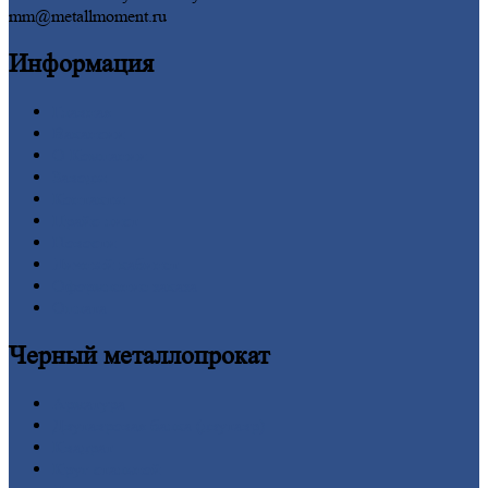
mm@metallmoment.ru
Информация
Главная
Вакансии
О
Компании
Заводы
Контакты
Прайс-лист
Новости
Личный
кабинет
Оформление
заказа
Оплата
Черный
металлопрокат
Арматура
Двутавровая
балка (двутавр)
Квадрат
Круг
стальной