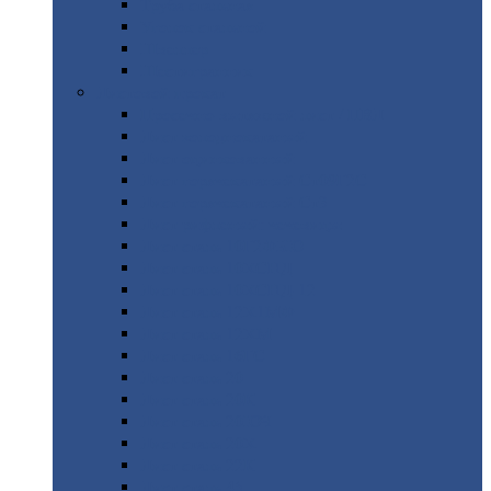
Труба
стальная
Уголок
стальной
Швеллер
Шестигранник
Листовой
прокат
Просечно-вытяжной
лист / ПВЛ
Лист
холоднокатаный
Лист
оцинкованный
Лист
горячекатаный Ст09Г2С
Лист
горячекатаный Ст3
Лист
рифленый: чечевицы
Лист
сталь 10Г2ФБЮ
Лист
сталь 10ХСНД
Лист
сталь 10ХСНД-12
Лист
сталь 12Х1МФ
Лист
сталь 12ХМ
Лист
сталь 16ГС
Лист
сталь 20
Лист
сталь 20К
Лист
сталь 20ЮЧ
Лист
сталь 20Х
Лист
сталь 22К
Лист
сталь 45