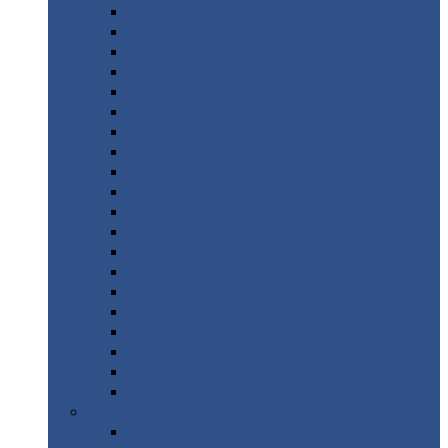
Монтеррей
Супермонтеррей
Макси
Экоррей
Монтекристо
Монтерроса
Трамонтана
Квинта
плюс
Квинта
плюс 3D
Квинта
уно
Монкатта
Классик
Классик
плюс
Ламонтерра
Ламонтерра
X
Ламонтерра
XL
Модерн
Камея
Квадро
Кредо
Доборные
элементы
Доборные
элементы с полимерным