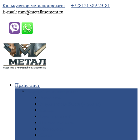
Калькулятор металлопроката
+7 (812) 389-23-81
E-mail: mm@metallmoment.ru
Прайс-лист
Черный
металлопрокат
Арматура
Двутавровая
балка (двутавр)
Квадрат
Круг
стальной
Полоса
стальная
Проволока
Сетка