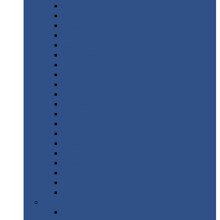
Монтеррей
Супермонтеррей
Макси
Экоррей
Монтекристо
Монтерроса
Трамонтана
Квинта
плюс
Квинта
плюс 3D
Квинта
уно
Монкатта
Классик
Классик
плюс
Ламонтерра
Ламонтерра
X
Ламонтерра
XL
Модерн
Камея
Квадро
Кредо
Доборные
элементы
Доборные
элементы с полимерным