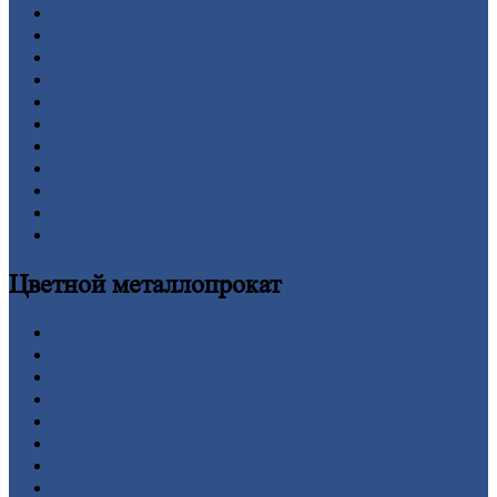
Арматура
Двутавровая
балка (двутавр)
Квадрат
Круг
стальной
Лист
Проволока
Рельсы
Сетка
Труба
Шестигранник
Калькулятор
Цветной
металлопрокат
Алюминий
Бронза
Вольфрам
Латунь
Медь
Никель
Олово
Свинец