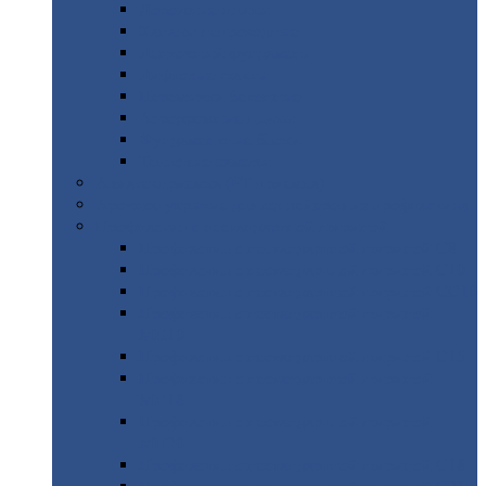
Дорожные
плиты
Каналы
непроходные
Ленточный
фундамент
Лифтовые
шахты
Перемычки
бетонные
Аэродромные
плиты
Фундаментные
блоки
Тепловые
камеры
Авиатехприемка
(РТ приемка)
Арочное
укрытие для конвейеров из профнастила
Профнастил
с нестандартной шириной
Профнастил
с нестандартной шириной С8
Профнастил
с нестандартной шириной С10
Профнастил
с нестандартной шириной СС10
Профнастил
с нестандартной шириной
МП10
Профнастил
с нестандартной шириной С15
Профнастил
с нестандартной шириной
МП18
Профнастил
с нестандартной шириной
МП20
Профнастил
с нестандартной шириной С18