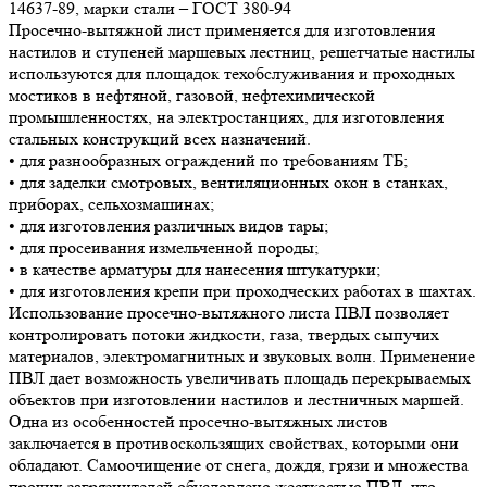
14637-89, марки стали – ГОСТ 380-94
Просечно-вытяжной лист применяется для изготовления
настилов и ступеней маршевых лестниц, решетчатые настилы
используются для площадок техобслуживания и проходных
мостиков в нефтяной, газовой, нефтехимической
промышленностях, на электростанциях, для изготовления
стальных конструкций всех назначений.
• для разнообразных ограждений по требованиям ТБ;
• для заделки смотровых, вентиляционных окон в станках,
приборах, сельхозмашинах;
• для изготовления различных видов тары;
• для просеивания измельченной породы;
• в качестве арматуры для нанесения штукатурки;
• для изготовления крепи при проходческих работах в шахтах.
Использование просечно-вытяжного листа ПВЛ позволяет
контролировать потоки жидкости, газа, твердых сыпучих
материалов, электромагнитных и звуковых волн. Применение
ПВЛ дает возможность увеличивать площадь перекрываемых
объектов при изготовлении настилов и лестничных маршей.
Одна из особенностей просечно-вытяжных листов
заключается в противоскользящих свойствах, которыми они
обладают. Самоочищение от снега, дождя, грязи и множества
прочих загрязнителей обусловлено жесткостью ПВЛ, что