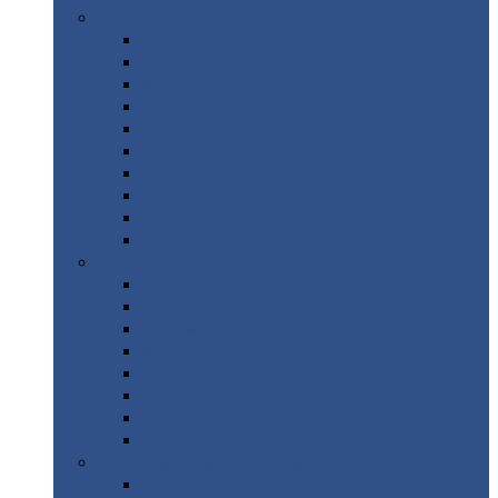
Цветной
металлопрокат
Алюминий
Бронза
Вольфрам
Латунь
Медь
Никель
Олово
Свинец
Титан
Цинк
Нержавеющий
металлопрокат
Лента
Проволока
Квадрат
Круг
нержавеющий
Лист/рулон
Труба
Шестигранник
Диски
ЖБИ
/ Железобетонные изделия
Бордюрный
камень