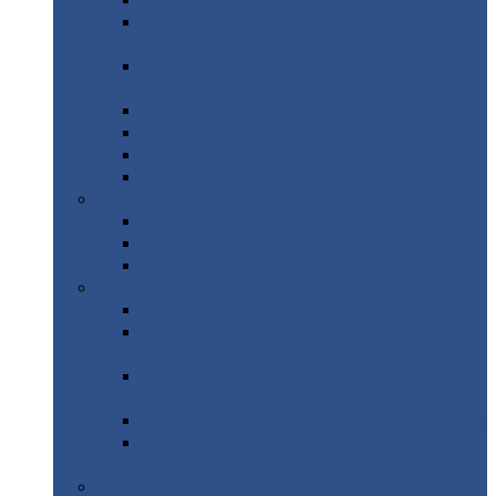
Профнастил
с нестандартной шириной С21
Профнастил
с нестандартной шириной
МП35
Профнастил
с нестандартной шириной
НС35
Профнастил
с нестандартной шириной С44
Профнастил
с нестандартной шириной Н60
Профнастил
с нестандартной шириной Н75
Профнастил
с нестандартной шириной Н114
Профнастил
Профнастил
для крыши
Профнастил
окрашенный
Профнастил
оцинкованный
Сэндвич-панели
Нестандартные
сэндвич панели
С
минераловатным утеплителем (
кровельные )
С
утеплителем из пенополистерола (
кровельные )
С
минераловатным утеплителем ( стеновые )
С
утеплителем из пенополистерола (
стеновые )
Металлочерепица