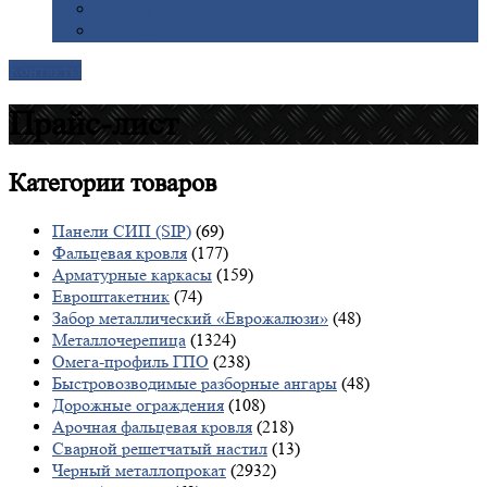
Галерея
Доставка
Контакты
Прайс-лист
Категории
товаров
Панели СИП (SIP)
(69)
Фальцевая кровля
(177)
Арматурные каркасы
(159)
Евроштакетник
(74)
Забор металлический «Еврожалюзи»
(48)
Металлочерепица
(1324)
Омега-профиль ГПО
(238)
Быстровозводимые разборные ангары
(48)
Дорожные ограждения
(108)
Арочная фальцевая кровля
(218)
Сварной решетчатый настил
(13)
Черный металлопрокат
(2932)