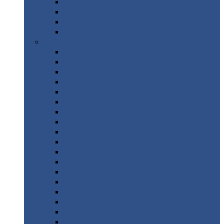
Труба
стальная
Уголок
стальной
Швеллер
Шестигранник
Листовой
прокат
Просечно-вытяжной
лист / ПВЛ
Лист
холоднокатаный
Лист
оцинкованный
Лист
горячекатаный Ст09Г2С
Лист
горячекатаный Ст3
Лист
рифленый: чечевицы
Лист
сталь 10Г2ФБЮ
Лист
сталь 10ХСНД
Лист
сталь 10ХСНД-12
Лист
сталь 12Х1МФ
Лист
сталь 12ХМ
Лист
сталь 16ГС
Лист
сталь 20
Лист
сталь 20К
Лист
сталь 20ЮЧ
Лист
сталь 20Х
Лист
сталь 22К
Лист
сталь 45