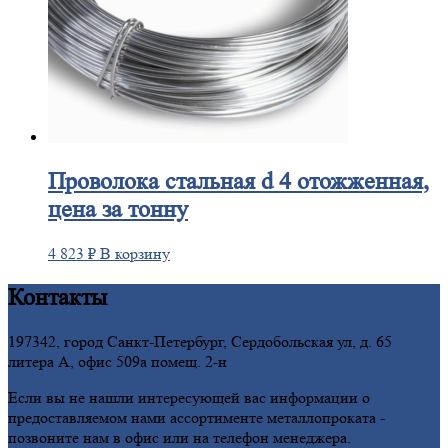
Проволока
стальная d 4 отожженная,
цена за тонну
4 823
₽
В корзину
Контакты
197342, город Санкт-Петербург, Сердобольская ул, д. 65
литера А, офис 509а помещ. 2-н
Если вы не нашли интересующей вас информации о
предоставляемом нами ассортименте металлопроката -
позвоните нам в офис или на телефон менеджера.