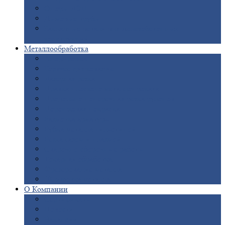
Опоры
ЛЭП
Дымовые
трубы
Закладные
детали для железобетонных
конструкций
Металлообработка
Анодировка
Горячее
цинкование
Лазерная
резка
Правка
плоского металлопроката
Продольно-поперечная
резка рулонов
Порошковая
покраска
Размотка
арматуры
Рубка
металла гильотиной
Резка
газом и плазмой
Сварочно-сборочные
работы
Токарная
обработка
Фрезерование
металла
Шлифовка
металла
О
Компании
Сертификаты
Новости
Вакансии