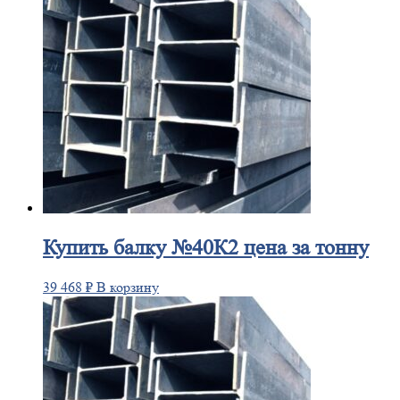
Купить
балку №40К2 цена за тонну
39 468
₽
В корзину