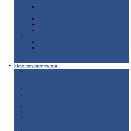
покрытием
Доборные
элементы оцинкованные
Евроштакетник
Штакетник
металлический полукруглый
Штакетник
металлический П-образный
Штакетник
металлический М-образный
Забор
металлический «Еврожалюзи»
Забор
жалюзи — Z
Забор
жалюзи — S
Сантехника
Рельсы
Металлоконструкции
Рамные
конструкции для дорожного
строительства
Быстровозводимые
здания
Металлоконструкции
для мостов
Технологические
металлоконструкции
Козловой
кран
Нестандартные
металлоконструкции
Решетки,
заборы и ограды
Прожекторные
мачты
Изготовление
лестниц из металла
Открытые
крановые эстакады