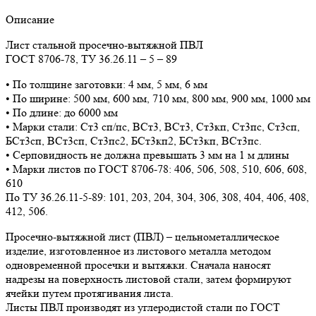
Описание
Лист стальной просечно-вытяжной ПВЛ
ГОСТ 8706-78, ТУ 36.26.11 – 5 – 89
• По толщине заготовки: 4 мм, 5 мм, 6 мм
• По ширине: 500 мм, 600 мм, 710 мм, 800 мм, 900 мм, 1000 мм
• По длине: до 6000 мм
• Марки стали: Ст3 сп/пс, ВСт3, ВСт3, Ст3кп, Ст3пс, Ст3сп,
БСт3сп, ВСт3сп, Ст3пс2, БСт3кп2, БСт3кп, ВСт3пс.
• Серповидность не должна превышать 3 мм на 1 м длины
• Марки листов по ГОСТ 8706-78: 406, 506, 508, 510, 606, 608,
610
По ТУ 36.26.11-5-89: 101, 203, 204, 304, 306, 308, 404, 406, 408,
412, 506.
Просечно-вытяжной лист (ПВЛ) – цельнометаллическое
изделие, изготовленное из листового металла методом
одновременной просечки и вытяжки. Сначала наносят
надрезы на поверхность листовой стали, затем формируют
ячейки путем протягивания листа.
Листы ПВЛ производят из углеродистой стали по ГОСТ