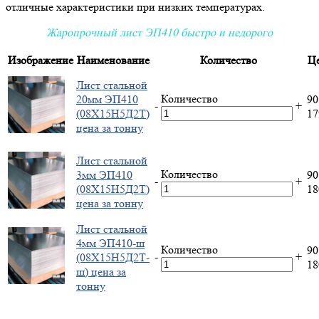
отличные характеристики при низких температурах.
Жаропрочный лист ЭП410 быстро и недорого
Изображение
Наименование
Количество
Ц
Лист стальной
Количество
20мм ЭП410
90
-
+
(08Х15Н5Д2Т)
1
цена за тонну
Лист стальной
Количество
3мм ЭП410
90
-
+
(08Х15Н5Д2Т)
1
цена за тонну
Лист стальной
4мм ЭП410-ш
Количество
90
-
+
(08Х15Н5Д2Т-
1
ш) цена за
тонну