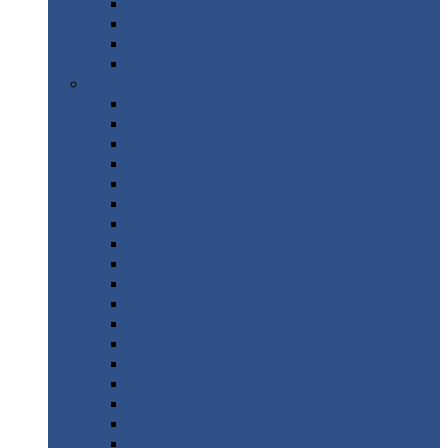
Труба
стальная
Уголок
стальной
Швеллер
Шестигранник
Листовой
прокат
Просечно-вытяжной
лист / ПВЛ
Лист
холоднокатаный
Лист
оцинкованный
Лист
горячекатаный Ст09Г2С
Лист
горячекатаный Ст3
Лист
рифленый: чечевицы
Лист
сталь 10Г2ФБЮ
Лист
сталь 10ХСНД
Лист
сталь 10ХСНД-12
Лист
сталь 12Х1МФ
Лист
сталь 12ХМ
Лист
сталь 16ГС
Лист
сталь 20
Лист
сталь 20К
Лист
сталь 20ЮЧ
Лист
сталь 20Х
Лист
сталь 22К
Лист
сталь 45