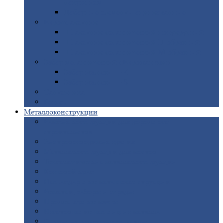
покрытием
Доборные
элементы оцинкованные
Евроштакетник
Штакетник
металлический полукруглый
Штакетник
металлический П-образный
Штакетник
металлический М-образный
Забор
металлический «Еврожалюзи»
Забор
жалюзи — Z
Забор
жалюзи — S
Сантехника
Рельсы
Металлоконструкции
Рамные
конструкции для дорожного
строительства
Быстровозводимые
здания
Металлоконструкции
для мостов
Технологические
металлоконструкции
Козловой
кран
Нестандартные
металлоконструкции
Решетки,
заборы и ограды
Прожекторные
мачты
Изготовление
лестниц из металла
Открытые
крановые эстакады