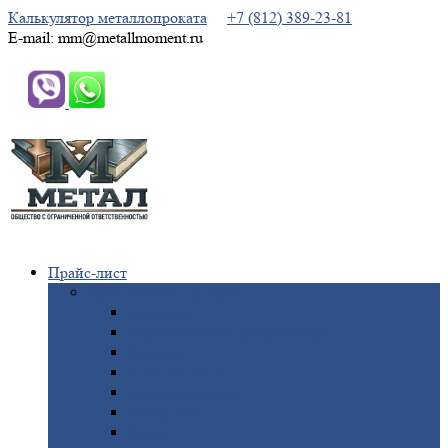
Калькулятор металлопроката
+7 (812) 389-23-81
E-mail: mm@metallmoment.ru
Прайс-лист
Черный
металлопрокат
Арматура
Двутавровая
балка (двутавр)
Квадрат
Круг
стальной
Полоса
стальная
Проволока
Сетка