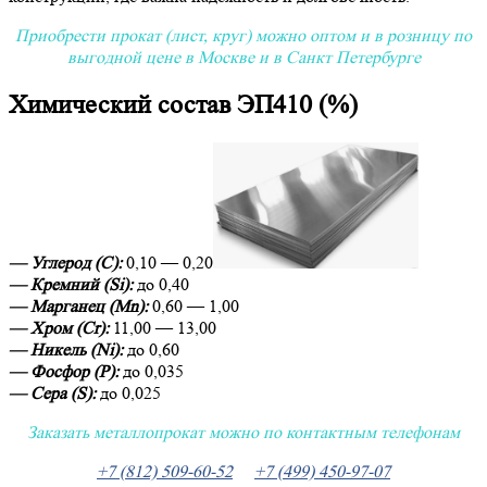
Приобрести прокат (лист, круг) можно оптом и в розницу по
выгодной цене в Москве и в Санкт Петербурге
Химический состав ЭП410 (%)
— Углерод (C):
0,10 — 0,20
— Кремний (Si):
до 0,40
— Марганец (Mn):
0,60 — 1,00
— Хром (Cr):
11,00 — 13,00
— Никель (Ni):
до 0,60
— Фосфор (P):
до 0,035
— Сера (S):
до 0,025
Заказать металлопрокат можно по контактным телефонам
+7 (812) 509-60-52
+7 (499) 450-97-07