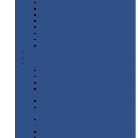
Дорожные
плиты
Каналы
непроходные
Ленточный
фундамент
Лифтовые
шахты
Перемычки
бетонные
Аэродромные
плиты
Фундаментные
блоки
Тепловые
камеры
Авиатехприемка
(РТ приемка)
Арочное
укрытие для конвейеров из профнастила
Профнастил
с нестандартной шириной
Профнастил
с нестандартной шириной С8
Профнастил
с нестандартной шириной С10
Профнастил
с нестандартной шириной СС10
Профнастил
с нестандартной шириной
МП10
Профнастил
с нестандартной шириной С15
Профнастил
с нестандартной шириной
МП18
Профнастил
с нестандартной шириной
МП20
Профнастил
с нестандартной шириной С18