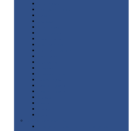
Монтеррей
Супермонтеррей
Макси
Экоррей
Монтекристо
Монтерроса
Трамонтана
Квинта
плюс
Квинта
плюс 3D
Квинта
уно
Монкатта
Классик
Классик
плюс
Ламонтерра
Ламонтерра
X
Ламонтерра
XL
Модерн
Камея
Квадро
Кредо
Доборные
элементы
Доборные
элементы с полимерным