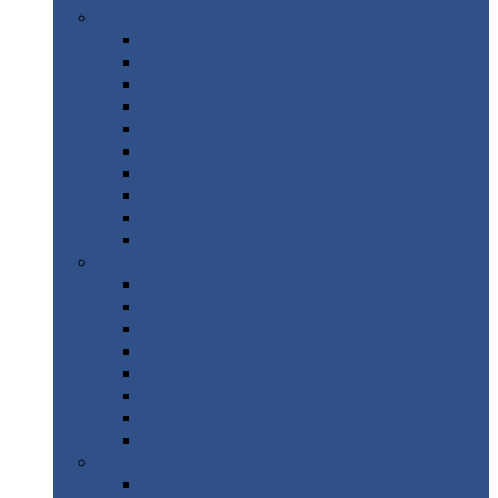
Цветной
металлопрокат
Алюминий
Бронза
Вольфрам
Латунь
Медь
Никель
Олово
Свинец
Титан
Цинк
Нержавеющий
металлопрокат
Лента
Проволока
Квадрат
Круг
нержавеющий
Лист/рулон
Труба
Шестигранник
Диски
ЖБИ
/ Железобетонные изделия
Бордюрный
камень