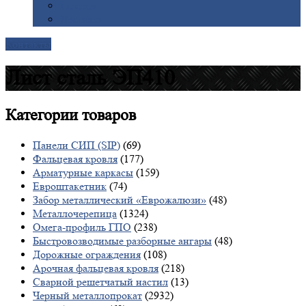
Галерея
Доставка
Контакты
Лист сталь ЭП410
Категории
товаров
Панели СИП (SIP)
(69)
Фальцевая кровля
(177)
Арматурные каркасы
(159)
Евроштакетник
(74)
Забор металлический «Еврожалюзи»
(48)
Металлочерепица
(1324)
Омега-профиль ГПО
(238)
Быстровозводимые разборные ангары
(48)
Дорожные ограждения
(108)
Арочная фальцевая кровля
(218)
Сварной решетчатый настил
(13)
Черный металлопрокат
(2932)