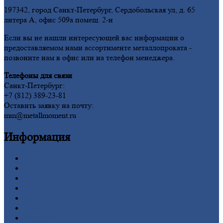
197342, город Санкт-Петербург, Сердобольская ул, д. 65
литера А, офис 509а помещ. 2-н
Если вы не нашли интересующей вас информации о
предоставляемом нами ассортименте металлопроката -
позвоните нам в офис или на телефон менеджера.
Телефоны для связи
Санкт-Петербург:
+7 (812) 389-23-81
Оставить заявку на почту:
mm@metallmoment.ru
Информация
Главная
Вакансии
О
Компании
Заводы
Контакты
Прайс-лист
Новости