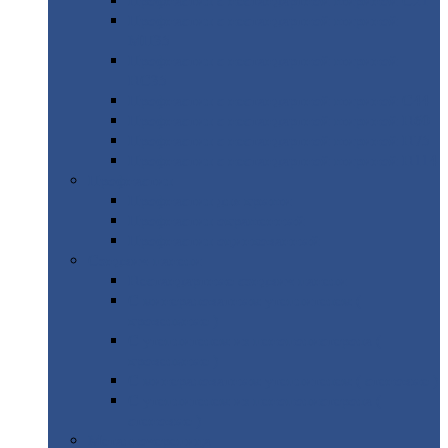
Профнастил
с нестандартной шириной С21
Профнастил
с нестандартной шириной
МП35
Профнастил
с нестандартной шириной
НС35
Профнастил
с нестандартной шириной С44
Профнастил
с нестандартной шириной Н60
Профнастил
с нестандартной шириной Н75
Профнастил
с нестандартной шириной Н114
Профнастил
Профнастил
для крыши
Профнастил
окрашенный
Профнастил
оцинкованный
Сэндвич-панели
Нестандартные
сэндвич панели
С
минераловатным утеплителем (
кровельные )
С
утеплителем из пенополистерола (
кровельные )
С
минераловатным утеплителем ( стеновые )
С
утеплителем из пенополистерола (
стеновые )
Металлочерепица