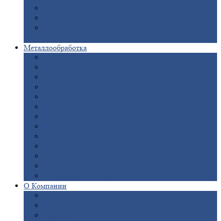
Опоры
ЛЭП
Дымовые
трубы
Закладные
детали для железобетонных
конструкций
Металлообработка
Анодировка
Горячее
цинкование
Лазерная
резка
Правка
плоского металлопроката
Продольно-поперечная
резка рулонов
Порошковая
покраска
Размотка
арматуры
Рубка
металла гильотиной
Резка
газом и плазмой
Сварочно-сборочные
работы
Токарная
обработка
Фрезерование
металла
Шлифовка
металла
О
Компании
Сертификаты
Новости
Вакансии