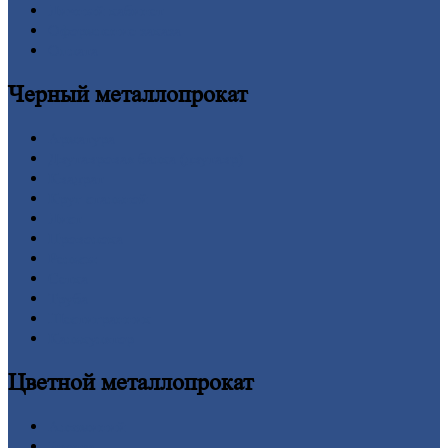
Личный
кабинет
Оформление
заказа
Оплата
Черный
металлопрокат
Арматура
Двутавровая
балка (двутавр)
Квадрат
Круг
стальной
Лист
Проволока
Рельсы
Сетка
Труба
Шестигранник
Калькулятор
Цветной
металлопрокат
Алюминий
Бронза