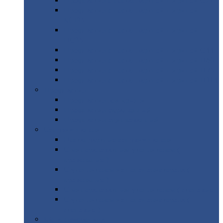
Профнастил
с нестандартной шириной С21
Профнастил
с нестандартной шириной
МП35
Профнастил
с нестандартной шириной
НС35
Профнастил
с нестандартной шириной С44
Профнастил
с нестандартной шириной Н60
Профнастил
с нестандартной шириной Н75
Профнастил
с нестандартной шириной Н114
Профнастил
Профнастил
для крыши
Профнастил
окрашенный
Профнастил
оцинкованный
Сэндвич-панели
Нестандартные
сэндвич панели
С
минераловатным утеплителем (
кровельные )
С
утеплителем из пенополистерола (
кровельные )
С
минераловатным утеплителем ( стеновые )
С
утеплителем из пенополистерола (
стеновые )
Металлочерепица