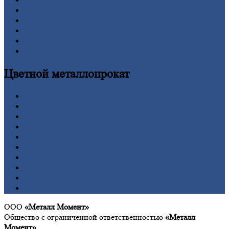
Проволока
Рельсы
Сетка
Труба
Шестигранник
Калькулятор
Цветной
металлопрокат
Алюминий
Бронза
Вольфрам
Латунь
Медь
Никель
Олово
Свинец
Титан
Цинк
ООО
«Металл Момент»
Общество с ограниченной ответственностью
«Металл
Момент»