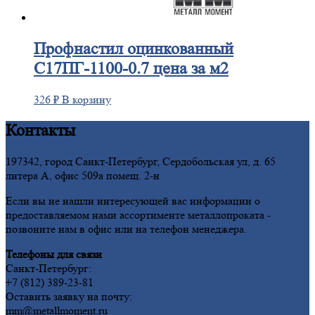
Профнастил
оцинкованный
С17ПГ-1100-0.7 цена за м2
326
₽
В корзину
Контакты
197342, город Санкт-Петербург, Сердобольская ул, д. 65
литера А, офис 509а помещ. 2-н
Если вы не нашли интересующей вас информации о
предоставляемом нами ассортименте металлопроката -
позвоните нам в офис или на телефон менеджера.
Телефоны для связи
Санкт-Петербург:
+7 (812) 389-23-81
Оставить заявку на почту:
mm@metallmoment.ru