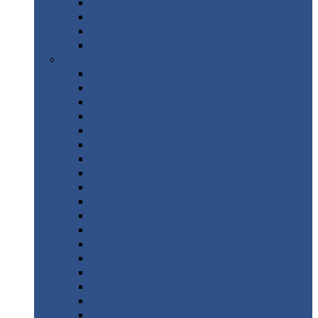
Труба
стальная
Уголок
стальной
Швеллер
Шестигранник
Листовой
прокат
Просечно-вытяжной
лист / ПВЛ
Лист
холоднокатаный
Лист
оцинкованный
Лист
горячекатаный Ст09Г2С
Лист
горячекатаный Ст3
Лист
рифленый: чечевицы
Лист
сталь 10Г2ФБЮ
Лист
сталь 10ХСНД
Лист
сталь 10ХСНД-12
Лист
сталь 12Х1МФ
Лист
сталь 12ХМ
Лист
сталь 16ГС
Лист
сталь 20
Лист
сталь 20К
Лист
сталь 20ЮЧ
Лист
сталь 20Х
Лист
сталь 22К
Лист
сталь 45