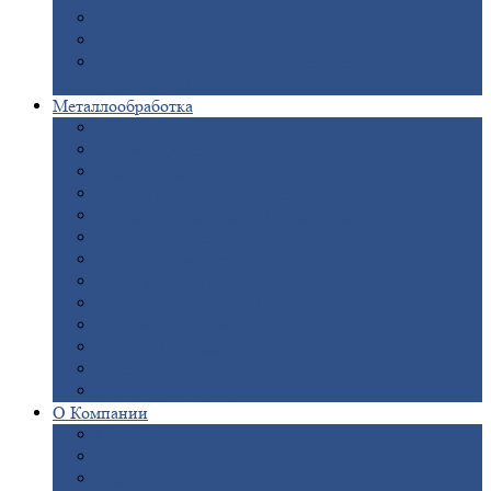
Опоры
ЛЭП
Дымовые
трубы
Закладные
детали для железобетонных
конструкций
Металлообработка
Анодировка
Горячее
цинкование
Лазерная
резка
Правка
плоского металлопроката
Продольно-поперечная
резка рулонов
Порошковая
покраска
Размотка
арматуры
Рубка
металла гильотиной
Резка
газом и плазмой
Сварочно-сборочные
работы
Токарная
обработка
Фрезерование
металла
Шлифовка
металла
О
Компании
Сертификаты
Новости
Вакансии