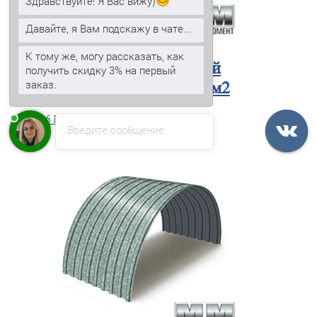
Здравствуйте! Я Вас вижу)
Давайте, я Вам подскажу в чате...
К тому же, могу рассказать, как
Профнастил
окрашенный
получить скидку 3% на первый
заказ.
С17ПГ-1100-0.7 цена за м2
405
₽
В корзину
Введите сообщение