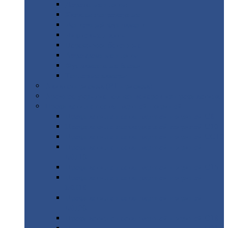
Дорожные
плиты
Каналы
непроходные
Ленточный
фундамент
Лифтовые
шахты
Перемычки
бетонные
Аэродромные
плиты
Фундаментные
блоки
Тепловые
камеры
Авиатехприемка
(РТ приемка)
Арочное
укрытие для конвейеров из профнастила
Профнастил
с нестандартной шириной
Профнастил
с нестандартной шириной С8
Профнастил
с нестандартной шириной С10
Профнастил
с нестандартной шириной СС10
Профнастил
с нестандартной шириной
МП10
Профнастил
с нестандартной шириной С15
Профнастил
с нестандартной шириной
МП18
Профнастил
с нестандартной шириной
МП20
Профнастил
с нестандартной шириной С18