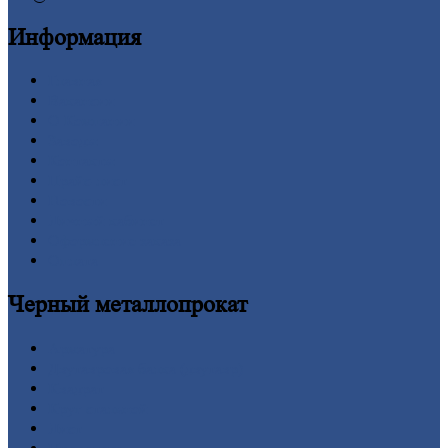
Информация
Главная
Вакансии
О
Компании
Заводы
Контакты
Прайс-лист
Новости
Личный
кабинет
Оформление
заказа
Оплата
Черный
металлопрокат
Арматура
Двутавровая
балка (двутавр)
Квадрат
Круг
стальной
Лист