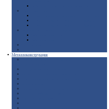
покрытием
Доборные
элементы оцинкованные
Евроштакетник
Штакетник
металлический полукруглый
Штакетник
металлический П-образный
Штакетник
металлический М-образный
Забор
металлический «Еврожалюзи»
Забор
жалюзи — Z
Забор
жалюзи — S
Сантехника
Рельсы
Металлоконструкции
Рамные
конструкции для дорожного
строительства
Быстровозводимые
здания
Металлоконструкции
для мостов
Технологические
металлоконструкции
Козловой
кран
Нестандартные
металлоконструкции
Решетки,
заборы и ограды
Прожекторные
мачты
Изготовление
лестниц из металла
Открытые
крановые эстакады