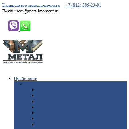
Калькулятор металлопроката
+7 (812) 389-23-81
E-mail: mm@metallmoment.ru
Прайс-лист
Черный
металлопрокат
Арматура
Двутавровая
балка (двутавр)
Квадрат
Круг
стальной
Полоса
стальная
Проволока
Сетка