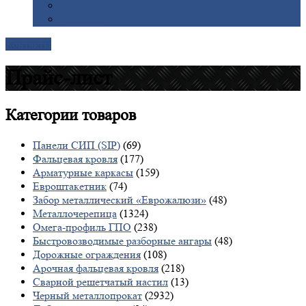
Галерея
Доставка
Контакты
Прайс-лист
Категории
товаров
Панели СИП (SIP)
(69)
Фальцевая кровля
(177)
Арматурные каркасы
(159)
Евроштакетник
(74)
Забор металлический «Еврожалюзи»
(48)
Металлочерепица
(1324)
Омега-профиль ГПО
(238)
Быстровозводимые разборные ангары
(48)
Дорожные ограждения
(108)
Арочная фальцевая кровля
(218)
Сварной решетчатый настил
(13)
Черный металлопрокат
(2932)