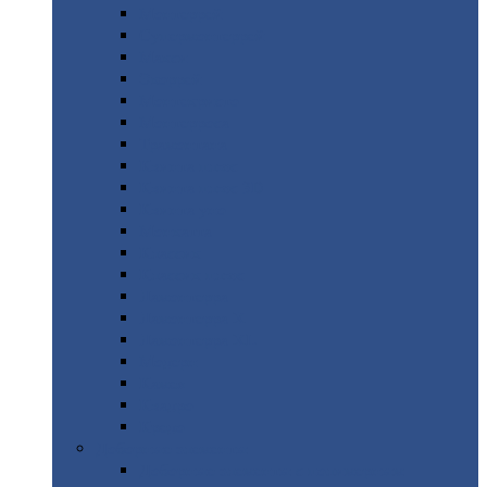
Монтеррей
Супермонтеррей
Макси
Экоррей
Монтекристо
Монтерроса
Трамонтана
Квинта
плюс
Квинта
плюс 3D
Квинта
уно
Монкатта
Классик
Классик
плюс
Ламонтерра
Ламонтерра
X
Ламонтерра
XL
Модерн
Камея
Квадро
Кредо
Доборные
элементы
Доборные
элементы с полимерным