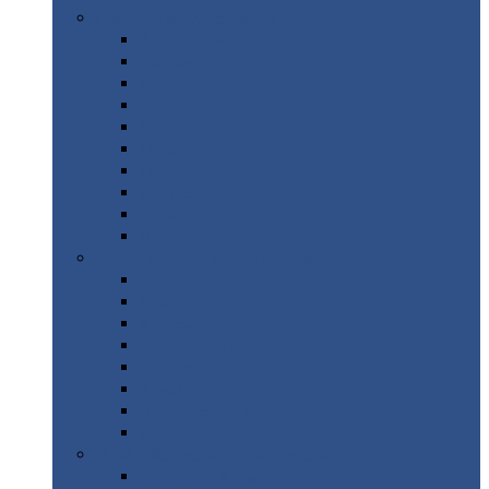
Цветной
металлопрокат
Алюминий
Бронза
Вольфрам
Латунь
Медь
Никель
Олово
Свинец
Титан
Цинк
Нержавеющий
металлопрокат
Лента
Проволока
Квадрат
Круг
нержавеющий
Лист/рулон
Труба
Шестигранник
Диски
ЖБИ
/ Железобетонные изделия
Бордюрный
камень