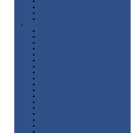
Труба
стальная
Уголок
стальной
Швеллер
Шестигранник
Листовой
прокат
Просечно-вытяжной
лист / ПВЛ
Лист
холоднокатаный
Лист
оцинкованный
Лист
горячекатаный Ст09Г2С
Лист
горячекатаный Ст3
Лист
рифленый: чечевицы
Лист
сталь 10Г2ФБЮ
Лист
сталь 10ХСНД
Лист
сталь 10ХСНД-12
Лист
сталь 12Х1МФ
Лист
сталь 12ХМ
Лист
сталь 16ГС
Лист
сталь 20
Лист
сталь 20К
Лист
сталь 20ЮЧ
Лист
сталь 20Х
Лист
сталь 22К
Лист
сталь 45