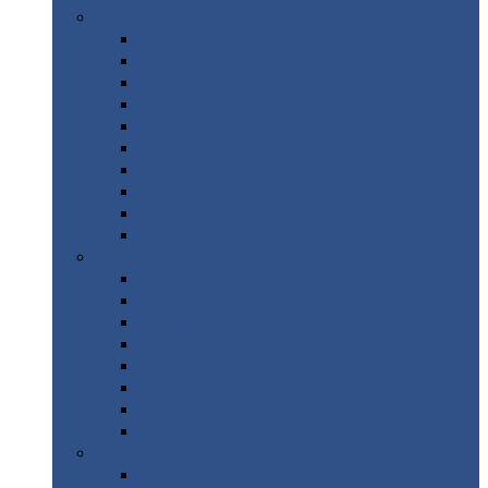
Цветной
металлопрокат
Алюминий
Бронза
Вольфрам
Латунь
Медь
Никель
Олово
Свинец
Титан
Цинк
Нержавеющий
металлопрокат
Лента
Проволока
Квадрат
Круг
нержавеющий
Лист/рулон
Труба
Шестигранник
Диски
ЖБИ
/ Железобетонные изделия
Бордюрный
камень