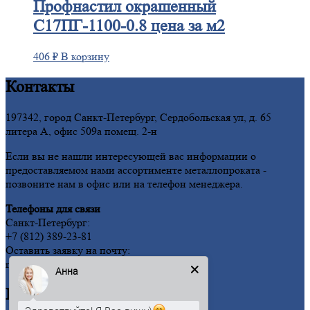
Профнастил
окрашенный
С17ПГ-1100-0.8 цена за м2
406
₽
В корзину
Контакты
197342, город Санкт-Петербург, Сердобольская ул, д. 65
литера А, офис 509а помещ. 2-н
Если вы не нашли интересующей вас информации о
предоставляемом нами ассортименте металлопроката -
позвоните нам в офис или на телефон менеджера.
Телефоны для связи
Санкт-Петербург:
+7 (812) 389-23-81
Оставить заявку на почту:
mm@metallmoment.ru
Анна
Информация