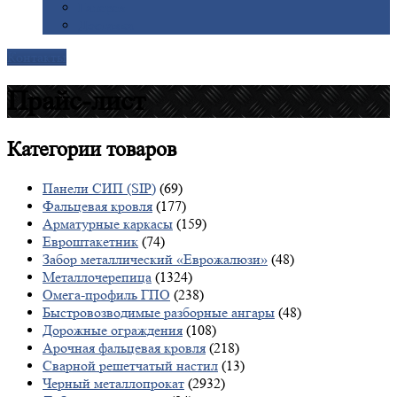
Галерея
Доставка
Контакты
Прайс-лист
Категории
товаров
Панели СИП (SIP)
(69)
Фальцевая кровля
(177)
Арматурные каркасы
(159)
Евроштакетник
(74)
Забор металлический «Еврожалюзи»
(48)
Металлочерепица
(1324)
Омега-профиль ГПО
(238)
Быстровозводимые разборные ангары
(48)
Дорожные ограждения
(108)
Арочная фальцевая кровля
(218)
Сварной решетчатый настил
(13)
Черный металлопрокат
(2932)