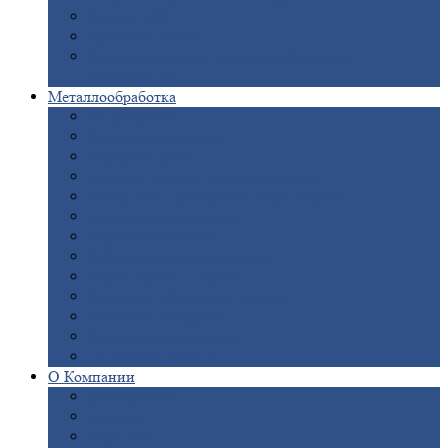
Опоры
ЛЭП
Дымовые
трубы
Закладные
детали для железобетонных
конструкций
Металлообработка
Анодировка
Горячее
цинкование
Лазерная
резка
Правка
плоского металлопроката
Продольно-поперечная
резка рулонов
Порошковая
покраска
Размотка
арматуры
Рубка
металла гильотиной
Резка
газом и плазмой
Сварочно-сборочные
работы
Токарная
обработка
Фрезерование
металла
Шлифовка
металла
О
Компании
Сертификаты
Новости
Вакансии