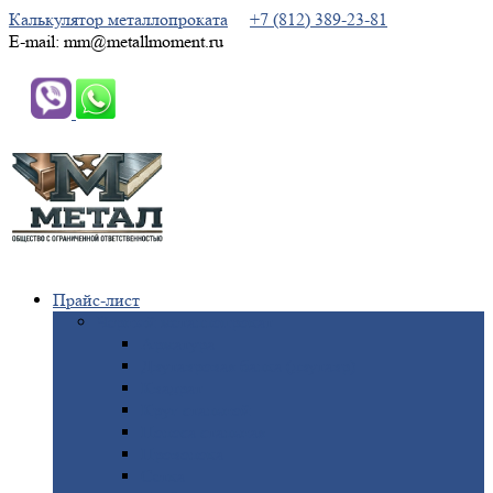
Калькулятор металлопроката
+7 (812) 389-23-81
E-mail: mm@metallmoment.ru
Прайс-лист
Черный
металлопрокат
Арматура
Двутавровая
балка (двутавр)
Квадрат
Круг
стальной
Полоса
стальная
Проволока
Сетка