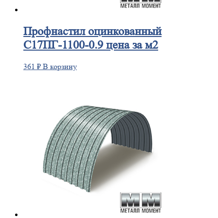
Профнастил
оцинкованный
С17ПГ-1100-0.9 цена за м2
361
₽
В корзину