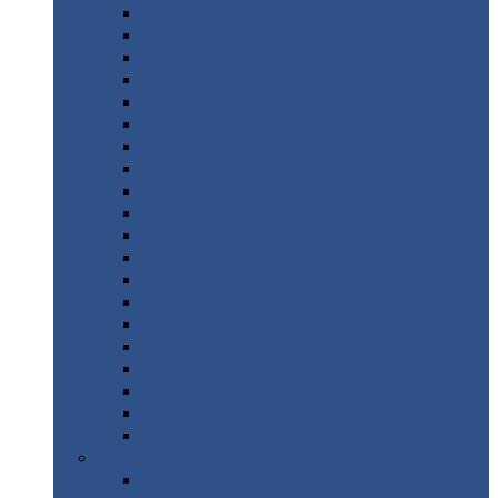
Монтеррей
Супермонтеррей
Макси
Экоррей
Монтекристо
Монтерроса
Трамонтана
Квинта
плюс
Квинта
плюс 3D
Квинта
уно
Монкатта
Классик
Классик
плюс
Ламонтерра
Ламонтерра
X
Ламонтерра
XL
Модерн
Камея
Квадро
Кредо
Доборные
элементы
Доборные
элементы с полимерным