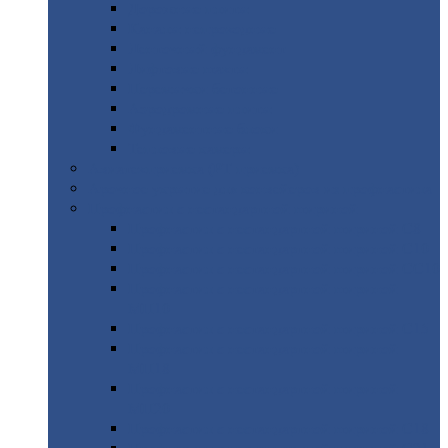
Дорожные
плиты
Каналы
непроходные
Ленточный
фундамент
Лифтовые
шахты
Перемычки
бетонные
Аэродромные
плиты
Фундаментные
блоки
Тепловые
камеры
Авиатехприемка
(РТ приемка)
Арочное
укрытие для конвейеров из профнастила
Профнастил
с нестандартной шириной
Профнастил
с нестандартной шириной С8
Профнастил
с нестандартной шириной С10
Профнастил
с нестандартной шириной СС10
Профнастил
с нестандартной шириной
МП10
Профнастил
с нестандартной шириной С15
Профнастил
с нестандартной шириной
МП18
Профнастил
с нестандартной шириной
МП20
Профнастил
с нестандартной шириной С18