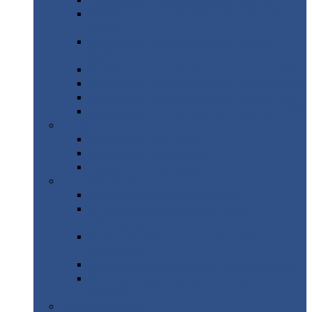
Профнастил
с нестандартной шириной С21
Профнастил
с нестандартной шириной
МП35
Профнастил
с нестандартной шириной
НС35
Профнастил
с нестандартной шириной С44
Профнастил
с нестандартной шириной Н60
Профнастил
с нестандартной шириной Н75
Профнастил
с нестандартной шириной Н114
Профнастил
Профнастил
для крыши
Профнастил
окрашенный
Профнастил
оцинкованный
Сэндвич-панели
Нестандартные
сэндвич панели
С
минераловатным утеплителем (
кровельные )
С
утеплителем из пенополистерола (
кровельные )
С
минераловатным утеплителем ( стеновые )
С
утеплителем из пенополистерола (
стеновые )
Металлочерепица