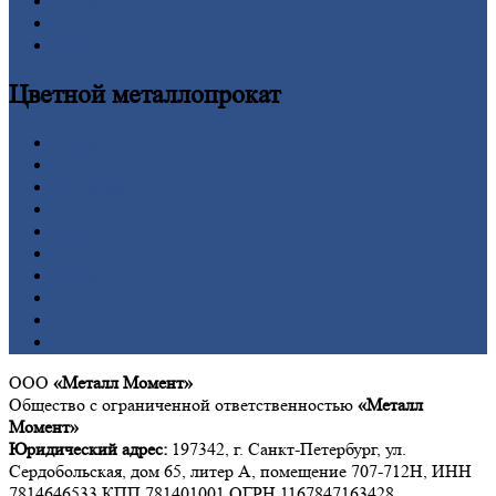
Труба
Шестигранник
Калькулятор
Цветной
металлопрокат
Алюминий
Бронза
Вольфрам
Латунь
Медь
Никель
Олово
Свинец
Титан
Цинк
ООО
«Металл Момент»
Общество с ограниченной ответственностью
«Металл
Момент»
Юридический адрес:
197342, г. Санкт-Петербург, ул.
Сердобольская, дом 65, литер А, помещение 707-712Н, ИНН
7814646533 КПП 781401001 ОГРН 1167847163428