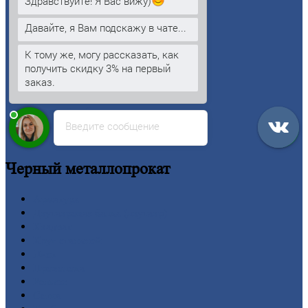
Здравствуйте! Я Вас вижу)
Главная
Давайте, я Вам подскажу в чате...
Вакансии
О
Компании
К тому же, могу рассказать, как
Заводы
получить скидку 3% на первый
Контакты
заказ.
Прайс-лист
Новости
Личный
кабинет
Оформление
заказа
Введите сообщение
Оплата
Черный
металлопрокат
Арматура
Двутавровая
балка (двутавр)
Квадрат
Круг
стальной
Лист
Проволока
Рельсы
Сетка