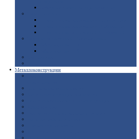
покрытием
Доборные
элементы оцинкованные
Евроштакетник
Штакетник
металлический полукруглый
Штакетник
металлический П-образный
Штакетник
металлический М-образный
Забор
металлический «Еврожалюзи»
Забор
жалюзи — Z
Забор
жалюзи — S
Сантехника
Рельсы
Металлоконструкции
Рамные
конструкции для дорожного
строительства
Быстровозводимые
здания
Металлоконструкции
для мостов
Технологические
металлоконструкции
Козловой
кран
Нестандартные
металлоконструкции
Решетки,
заборы и ограды
Прожекторные
мачты
Изготовление
лестниц из металла
Открытые
крановые эстакады