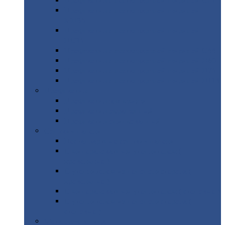
Профнастил
с нестандартной шириной С21
Профнастил
с нестандартной шириной
МП35
Профнастил
с нестандартной шириной
НС35
Профнастил
с нестандартной шириной С44
Профнастил
с нестандартной шириной Н60
Профнастил
с нестандартной шириной Н75
Профнастил
с нестандартной шириной Н114
Профнастил
Профнастил
для крыши
Профнастил
окрашенный
Профнастил
оцинкованный
Сэндвич-панели
Нестандартные
сэндвич панели
С
минераловатным утеплителем (
кровельные )
С
утеплителем из пенополистерола (
кровельные )
С
минераловатным утеплителем ( стеновые )
С
утеплителем из пенополистерола (
стеновые )
Металлочерепица