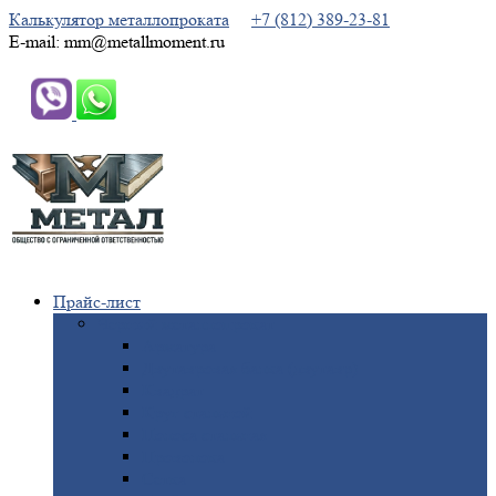
Калькулятор металлопроката
+7 (812) 389-23-81
E-mail: mm@metallmoment.ru
Прайс-лист
Черный
металлопрокат
Арматура
Двутавровая
балка (двутавр)
Квадрат
Круг
стальной
Полоса
стальная
Проволока
Сетка