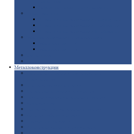
покрытием
Доборные
элементы оцинкованные
Евроштакетник
Штакетник
металлический полукруглый
Штакетник
металлический П-образный
Штакетник
металлический М-образный
Забор
металлический «Еврожалюзи»
Забор
жалюзи — Z
Забор
жалюзи — S
Сантехника
Рельсы
Металлоконструкции
Рамные
конструкции для дорожного
строительства
Быстровозводимые
здания
Металлоконструкции
для мостов
Технологические
металлоконструкции
Козловой
кран
Нестандартные
металлоконструкции
Решетки,
заборы и ограды
Прожекторные
мачты
Изготовление
лестниц из металла
Открытые
крановые эстакады