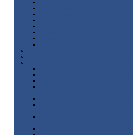
Дорожные
плиты
Каналы
непроходные
Ленточный
фундамент
Лифтовые
шахты
Перемычки
бетонные
Аэродромные
плиты
Фундаментные
блоки
Тепловые
камеры
Авиатехприемка
(РТ приемка)
Арочное
укрытие для конвейеров из профнастила
Профнастил
с нестандартной шириной
Профнастил
с нестандартной шириной С8
Профнастил
с нестандартной шириной С10
Профнастил
с нестандартной шириной СС10
Профнастил
с нестандартной шириной
МП10
Профнастил
с нестандартной шириной С15
Профнастил
с нестандартной шириной
МП18
Профнастил
с нестандартной шириной
МП20
Профнастил
с нестандартной шириной С18