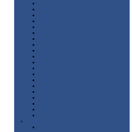
Монтеррей
Супермонтеррей
Макси
Экоррей
Монтекристо
Монтерроса
Трамонтана
Квинта
плюс
Квинта
плюс 3D
Квинта
уно
Монкатта
Классик
Классик
плюс
Ламонтерра
Ламонтерра
X
Ламонтерра
XL
Модерн
Камея
Квадро
Кредо
Доборные
элементы
Доборные
элементы с полимерным