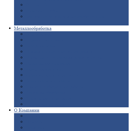
Опоры
ЛЭП
Дымовые
трубы
Закладные
детали для железобетонных
конструкций
Металлообработка
Анодировка
Горячее
цинкование
Лазерная
резка
Правка
плоского металлопроката
Продольно-поперечная
резка рулонов
Порошковая
покраска
Размотка
арматуры
Рубка
металла гильотиной
Резка
газом и плазмой
Сварочно-сборочные
работы
Токарная
обработка
Фрезерование
металла
Шлифовка
металла
О
Компании
Сертификаты
Новости
Вакансии