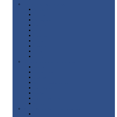
Цветной
металлопрокат
Алюминий
Бронза
Вольфрам
Латунь
Медь
Никель
Олово
Свинец
Титан
Цинк
Нержавеющий
металлопрокат
Лента
Проволока
Квадрат
Круг
нержавеющий
Лист/рулон
Труба
Шестигранник
Диски
ЖБИ
/ Железобетонные изделия
Бордюрный
камень