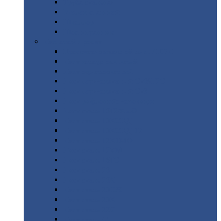
Труба
стальная
Уголок
стальной
Швеллер
Шестигранник
Листовой
прокат
Просечно-вытяжной
лист / ПВЛ
Лист
холоднокатаный
Лист
оцинкованный
Лист
горячекатаный Ст09Г2С
Лист
горячекатаный Ст3
Лист
рифленый: чечевицы
Лист
сталь 10Г2ФБЮ
Лист
сталь 10ХСНД
Лист
сталь 10ХСНД-12
Лист
сталь 12Х1МФ
Лист
сталь 12ХМ
Лист
сталь 16ГС
Лист
сталь 20
Лист
сталь 20К
Лист
сталь 20ЮЧ
Лист
сталь 20Х
Лист
сталь 22К
Лист
сталь 45