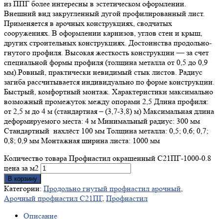
из ППГ более интересны в эстетическом оформлении.
Внешний вид закругленный дугой профилированный лист.
Применяется в арочных конструкциях, сводчатых
сооружениях. В оформлении карнизов, углов стен и крыш,
других строительных конструкциях. Достоинства продольно-
гнутого профиля. Высокая жесткость конструкции — за счет
специальной формы профиля (толщина металла от 0,5 до 0,9
мм).Ровный, практически невидимый стык листов. Радиус
загиба рассчитывается индивидуально по форме конструкции.
Быстрый, комфортный монтаж. Характеристики максимально
возможный промежуток между опорами 2,5 Длина профиля:
от 2,5 м до 4 м (стандартная – (3,7-3,8) м) Максимальная длина
деформируемого места: 4 м Минимальный радиус: 300 мм
Стандартный нахлёст 100 мм Толщина металла: 0,5; 0,6; 0,7;
0,8; 0,9 мм Монтажная ширина листа: 1000 мм
Количество товара Профнастил окрашенный С21ПГ-1000-0.8
цена за м2
В корзину
Категории:
Продольно гнутый профнастил арочный
,
Арочный профнастил С21ПГ
,
Профнастил
Описание