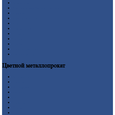
Арматура
Двутавровая
балка (двутавр)
Квадрат
Круг
стальной
Лист
Проволока
Рельсы
Сетка
Труба
Шестигранник
Калькулятор
Цветной
металлопрокат
Алюминий
Бронза
Вольфрам
Латунь
Медь
Никель
Олово
Свинец