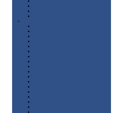
Труба
стальная
Уголок
стальной
Швеллер
Шестигранник
Листовой
прокат
Просечно-вытяжной
лист / ПВЛ
Лист
холоднокатаный
Лист
оцинкованный
Лист
горячекатаный Ст09Г2С
Лист
горячекатаный Ст3
Лист
рифленый: чечевицы
Лист
сталь 10Г2ФБЮ
Лист
сталь 10ХСНД
Лист
сталь 10ХСНД-12
Лист
сталь 12Х1МФ
Лист
сталь 12ХМ
Лист
сталь 16ГС
Лист
сталь 20
Лист
сталь 20К
Лист
сталь 20ЮЧ
Лист
сталь 20Х
Лист
сталь 22К
Лист
сталь 45