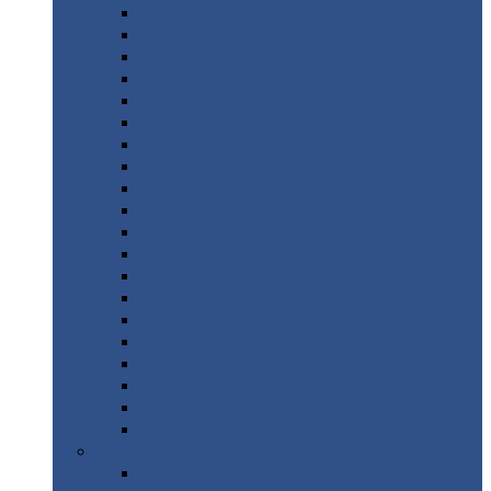
Монтеррей
Супермонтеррей
Макси
Экоррей
Монтекристо
Монтерроса
Трамонтана
Квинта
плюс
Квинта
плюс 3D
Квинта
уно
Монкатта
Классик
Классик
плюс
Ламонтерра
Ламонтерра
X
Ламонтерра
XL
Модерн
Камея
Квадро
Кредо
Доборные
элементы
Доборные
элементы с полимерным