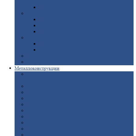
покрытием
Доборные
элементы оцинкованные
Евроштакетник
Штакетник
металлический полукруглый
Штакетник
металлический П-образный
Штакетник
металлический М-образный
Забор
металлический «Еврожалюзи»
Забор
жалюзи — Z
Забор
жалюзи — S
Сантехника
Рельсы
Металлоконструкции
Рамные
конструкции для дорожного
строительства
Быстровозводимые
здания
Металлоконструкции
для мостов
Технологические
металлоконструкции
Козловой
кран
Нестандартные
металлоконструкции
Решетки,
заборы и ограды
Прожекторные
мачты
Изготовление
лестниц из металла
Открытые
крановые эстакады