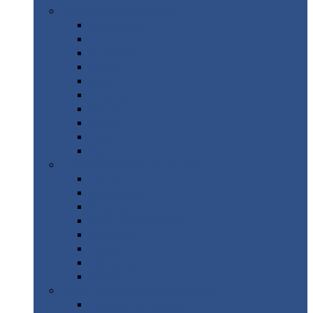
Цветной
металлопрокат
Алюминий
Бронза
Вольфрам
Латунь
Медь
Никель
Олово
Свинец
Титан
Цинк
Нержавеющий
металлопрокат
Лента
Проволока
Квадрат
Круг
нержавеющий
Лист/рулон
Труба
Шестигранник
Диски
ЖБИ
/ Железобетонные изделия
Бордюрный
камень