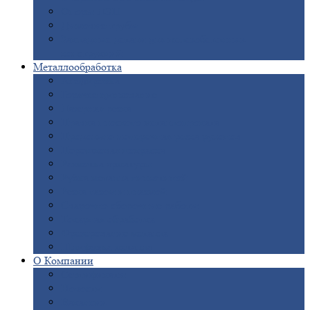
Опоры
ЛЭП
Дымовые
трубы
Закладные
детали для железобетонных
конструкций
Металлообработка
Анодировка
Горячее
цинкование
Лазерная
резка
Правка
плоского металлопроката
Продольно-поперечная
резка рулонов
Порошковая
покраска
Размотка
арматуры
Рубка
металла гильотиной
Резка
газом и плазмой
Сварочно-сборочные
работы
Токарная
обработка
Фрезерование
металла
Шлифовка
металла
О
Компании
Сертификаты
Новости
Вакансии