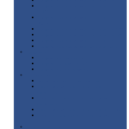
Профнастил
с нестандартной шириной С21
Профнастил
с нестандартной шириной
МП35
Профнастил
с нестандартной шириной
НС35
Профнастил
с нестандартной шириной С44
Профнастил
с нестандартной шириной Н60
Профнастил
с нестандартной шириной Н75
Профнастил
с нестандартной шириной Н114
Профнастил
Профнастил
для крыши
Профнастил
окрашенный
Профнастил
оцинкованный
Сэндвич-панели
Нестандартные
сэндвич панели
С
минераловатным утеплителем (
кровельные )
С
утеплителем из пенополистерола (
кровельные )
С
минераловатным утеплителем ( стеновые )
С
утеплителем из пенополистерола (
стеновые )
Металлочерепица