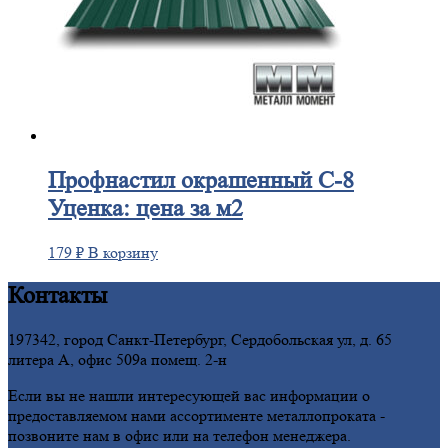
Профнастил
окрашенный С-8
Уценка: цена за м2
179
₽
В корзину
Контакты
197342, город Санкт-Петербург, Сердобольская ул, д. 65
литера А, офис 509а помещ. 2-н
Если вы не нашли интересующей вас информации о
предоставляемом нами ассортименте металлопроката -
позвоните нам в офис или на телефон менеджера.