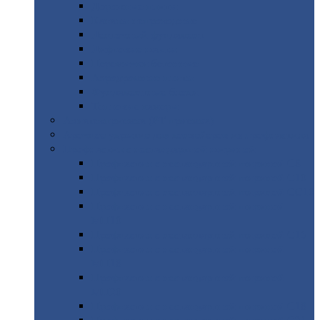
Дорожные
плиты
Каналы
непроходные
Ленточный
фундамент
Лифтовые
шахты
Перемычки
бетонные
Аэродромные
плиты
Фундаментные
блоки
Тепловые
камеры
Авиатехприемка
(РТ приемка)
Арочное
укрытие для конвейеров из профнастила
Профнастил
с нестандартной шириной
Профнастил
с нестандартной шириной С8
Профнастил
с нестандартной шириной С10
Профнастил
с нестандартной шириной СС10
Профнастил
с нестандартной шириной
МП10
Профнастил
с нестандартной шириной С15
Профнастил
с нестандартной шириной
МП18
Профнастил
с нестандартной шириной
МП20
Профнастил
с нестандартной шириной С18