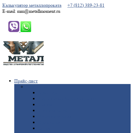
Калькулятор металлопроката
+7 (812) 389-23-81
E-mail: mm@metallmoment.ru
Прайс-лист
Черный
металлопрокат
Арматура
Двутавровая
балка (двутавр)
Квадрат
Круг
стальной
Полоса
стальная
Проволока
Сетка