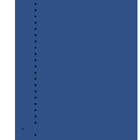
Монтеррей
Супермонтеррей
Макси
Экоррей
Монтекристо
Монтерроса
Трамонтана
Квинта
плюс
Квинта
плюс 3D
Квинта
уно
Монкатта
Классик
Классик
плюс
Ламонтерра
Ламонтерра
X
Ламонтерра
XL
Модерн
Камея
Квадро
Кредо
Доборные
элементы
Доборные
элементы с полимерным