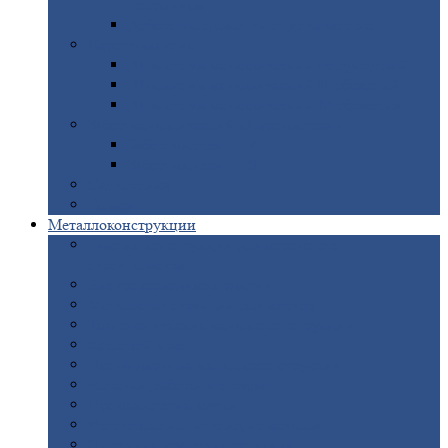
покрытием
Доборные
элементы оцинкованные
Евроштакетник
Штакетник
металлический полукруглый
Штакетник
металлический П-образный
Штакетник
металлический М-образный
Забор
металлический «Еврожалюзи»
Забор
жалюзи — Z
Забор
жалюзи — S
Сантехника
Рельсы
Металлоконструкции
Рамные
конструкции для дорожного
строительства
Быстровозводимые
здания
Металлоконструкции
для мостов
Технологические
металлоконструкции
Козловой
кран
Нестандартные
металлоконструкции
Решетки,
заборы и ограды
Прожекторные
мачты
Изготовление
лестниц из металла
Открытые
крановые эстакады