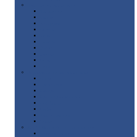
Цветной
металлопрокат
Алюминий
Бронза
Вольфрам
Латунь
Медь
Никель
Олово
Свинец
Титан
Цинк
Нержавеющий
металлопрокат
Лента
Проволока
Квадрат
Круг
нержавеющий
Лист/рулон
Труба
Шестигранник
Диски
ЖБИ
/ Железобетонные изделия
Бордюрный
камень