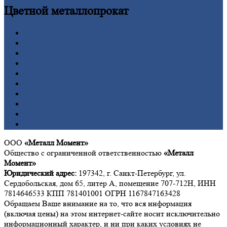
Цветной
металлопрокат
Алюминий
Бронза
Вольфрам
Латунь
Медь
Никель
Олово
Свинец
Титан
Цинк
ООО
«Металл Момент»
Общество с ограниченной ответственностью
«Металл
Момент»
Юридический адрес:
197342, г. Санкт-Петербург, ул.
Сердобольская, дом 65, литер А, помещение 707-712Н, ИНН
7814646533 КПП 781401001 ОГРН 1167847163428
Обращаем Ваше внимание на то, что вся информация
(включая цены) на этом интернет-сайте носит исключительно
информационный характер, и ни при каких условиях не