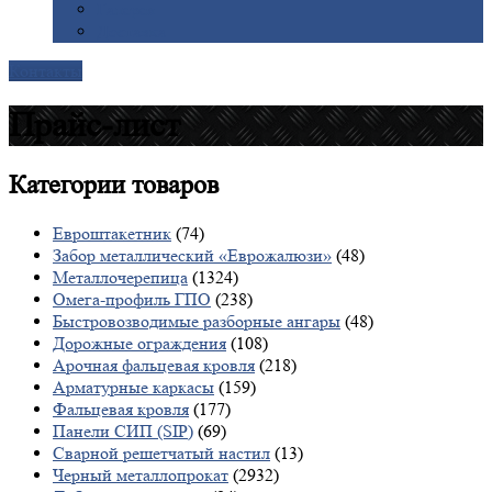
Галерея
Доставка
Контакты
Прайс-лист
Категории
товаров
Евроштакетник
(74)
Забор металлический «Еврожалюзи»
(48)
Металлочерепица
(1324)
Омега-профиль ГПО
(238)
Быстровозводимые разборные ангары
(48)
Дорожные ограждения
(108)
Арочная фальцевая кровля
(218)
Арматурные каркасы
(159)
Фальцевая кровля
(177)
Панели СИП (SIP)
(69)
Сварной решетчатый настил
(13)
Черный металлопрокат
(2932)