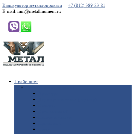
Калькулятор металлопроката
+7 (812) 389-23-81
E-mail: mm@metallmoment.ru
Прайс-лист
Черный
металлопрокат
Арматура
Двутавровая
балка (двутавр)
Квадрат
Круг
стальной
Полоса
стальная
Проволока
Сетка