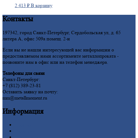
2 413
₽
В корзину
Контакты
197342, город Санкт-Петербург, Сердобольская ул, д. 65
литера А, офис 509а помещ. 2-н
Если вы не нашли интересующей вас информации о
предоставляемом нами ассортименте металлопроката -
позвоните нам в офис или на телефон менеджера.
Телефоны для связи
Санкт-Петербург:
+7 (812) 389-23-81
Оставить заявку на почту:
mm@metallmoment.ru
Информация
Главная
Вакансии
О
Компании