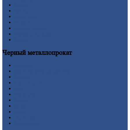
Заводы
Контакты
Прайс-лист
Новости
Личный
кабинет
Оформление
заказа
Оплата
Черный
металлопрокат
Арматура
Двутавровая
балка (двутавр)
Квадрат
Круг
стальной
Лист
Проволока
Рельсы
Сетка
Труба
Шестигранник
Калькулятор