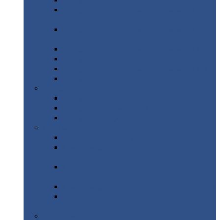
Профнастил
с нестандартной шириной С21
Профнастил
с нестандартной шириной
МП35
Профнастил
с нестандартной шириной
НС35
Профнастил
с нестандартной шириной С44
Профнастил
с нестандартной шириной Н60
Профнастил
с нестандартной шириной Н75
Профнастил
с нестандартной шириной Н114
Профнастил
Профнастил
для крыши
Профнастил
окрашенный
Профнастил
оцинкованный
Сэндвич-панели
Нестандартные
сэндвич панели
С
минераловатным утеплителем (
кровельные )
С
утеплителем из пенополистерола (
кровельные )
С
минераловатным утеплителем ( стеновые )
С
утеплителем из пенополистерола (
стеновые )
Металлочерепица