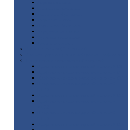
Дорожные
плиты
Каналы
непроходные
Ленточный
фундамент
Лифтовые
шахты
Перемычки
бетонные
Аэродромные
плиты
Фундаментные
блоки
Тепловые
камеры
Авиатехприемка
(РТ приемка)
Арочное
укрытие для конвейеров из профнастила
Профнастил
с нестандартной шириной
Профнастил
с нестандартной шириной С8
Профнастил
с нестандартной шириной С10
Профнастил
с нестандартной шириной СС10
Профнастил
с нестандартной шириной
МП10
Профнастил
с нестандартной шириной С15
Профнастил
с нестандартной шириной
МП18
Профнастил
с нестандартной шириной
МП20
Профнастил
с нестандартной шириной С18