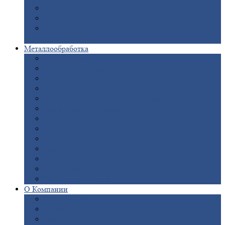
Опоры
ЛЭП
Дымовые
трубы
Закладные
детали для железобетонных
конструкций
Металлообработка
Анодировка
Горячее
цинкование
Лазерная
резка
Правка
плоского металлопроката
Продольно-поперечная
резка рулонов
Порошковая
покраска
Размотка
арматуры
Рубка
металла гильотиной
Резка
газом и плазмой
Сварочно-сборочные
работы
Токарная
обработка
Фрезерование
металла
Шлифовка
металла
О
Компании
Сертификаты
Новости
Вакансии