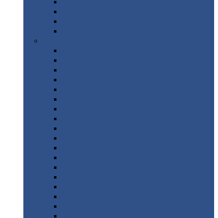
Труба
стальная
Уголок
стальной
Швеллер
Шестигранник
Листовой
прокат
Просечно-вытяжной
лист / ПВЛ
Лист
холоднокатаный
Лист
оцинкованный
Лист
горячекатаный Ст09Г2С
Лист
горячекатаный Ст3
Лист
рифленый: чечевицы
Лист
сталь 10Г2ФБЮ
Лист
сталь 10ХСНД
Лист
сталь 10ХСНД-12
Лист
сталь 12Х1МФ
Лист
сталь 12ХМ
Лист
сталь 16ГС
Лист
сталь 20
Лист
сталь 20К
Лист
сталь 20ЮЧ
Лист
сталь 20Х
Лист
сталь 22К
Лист
сталь 45