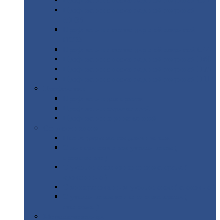
Профнастил
с нестандартной шириной С21
Профнастил
с нестандартной шириной
МП35
Профнастил
с нестандартной шириной
НС35
Профнастил
с нестандартной шириной С44
Профнастил
с нестандартной шириной Н60
Профнастил
с нестандартной шириной Н75
Профнастил
с нестандартной шириной Н114
Профнастил
Профнастил
для крыши
Профнастил
окрашенный
Профнастил
оцинкованный
Сэндвич-панели
Нестандартные
сэндвич панели
С
минераловатным утеплителем (
кровельные )
С
утеплителем из пенополистерола (
кровельные )
С
минераловатным утеплителем ( стеновые )
С
утеплителем из пенополистерола (
стеновые )
Металлочерепица