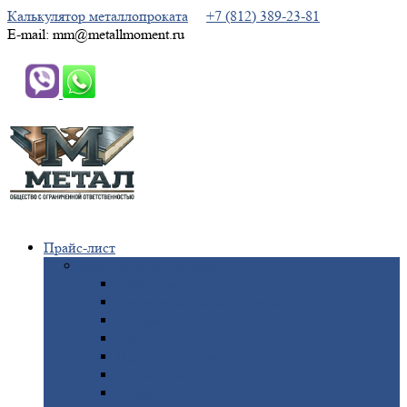
Калькулятор металлопроката
+7 (812) 389-23-81
E-mail: mm@metallmoment.ru
Прайс-лист
Черный
металлопрокат
Арматура
Двутавровая
балка (двутавр)
Квадрат
Круг
стальной
Полоса
стальная
Проволока
Сетка