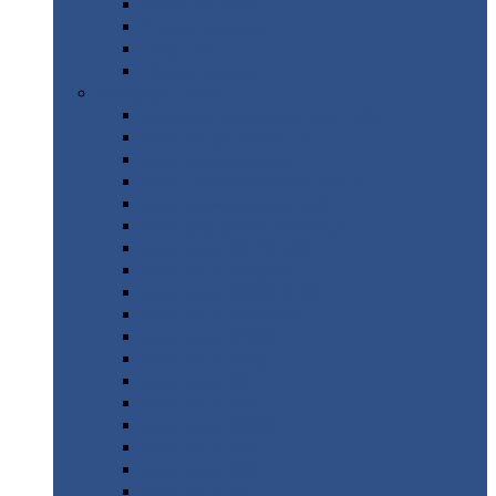
Труба
стальная
Уголок
стальной
Швеллер
Шестигранник
Листовой
прокат
Просечно-вытяжной
лист / ПВЛ
Лист
холоднокатаный
Лист
оцинкованный
Лист
горячекатаный Ст09Г2С
Лист
горячекатаный Ст3
Лист
рифленый: чечевицы
Лист
сталь 10Г2ФБЮ
Лист
сталь 10ХСНД
Лист
сталь 10ХСНД-12
Лист
сталь 12Х1МФ
Лист
сталь 12ХМ
Лист
сталь 16ГС
Лист
сталь 20
Лист
сталь 20К
Лист
сталь 20ЮЧ
Лист
сталь 20Х
Лист
сталь 22К
Лист
сталь 45