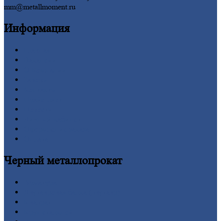
mm@metallmoment.ru
Информация
Главная
Вакансии
О
Компании
Заводы
Контакты
Прайс-лист
Новости
Личный
кабинет
Оформление
заказа
Оплата
Черный
металлопрокат
Арматура
Двутавровая
балка (двутавр)
Квадрат
Круг
стальной