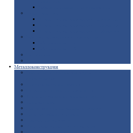
покрытием
Доборные
элементы оцинкованные
Евроштакетник
Штакетник
металлический полукруглый
Штакетник
металлический П-образный
Штакетник
металлический М-образный
Забор
металлический «Еврожалюзи»
Забор
жалюзи — Z
Забор
жалюзи — S
Сантехника
Рельсы
Металлоконструкции
Рамные
конструкции для дорожного
строительства
Быстровозводимые
здания
Металлоконструкции
для мостов
Технологические
металлоконструкции
Козловой
кран
Нестандартные
металлоконструкции
Решетки,
заборы и ограды
Прожекторные
мачты
Изготовление
лестниц из металла
Открытые
крановые эстакады