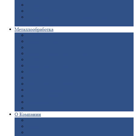
Опоры
ЛЭП
Дымовые
трубы
Закладные
детали для железобетонных
конструкций
Металлообработка
Анодировка
Горячее
цинкование
Лазерная
резка
Правка
плоского металлопроката
Продольно-поперечная
резка рулонов
Порошковая
покраска
Размотка
арматуры
Рубка
металла гильотиной
Резка
газом и плазмой
Сварочно-сборочные
работы
Токарная
обработка
Фрезерование
металла
Шлифовка
металла
О
Компании
Сертификаты
Новости
Вакансии