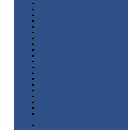
Монтеррей
Супермонтеррей
Макси
Экоррей
Монтекристо
Монтерроса
Трамонтана
Квинта
плюс
Квинта
плюс 3D
Квинта
уно
Монкатта
Классик
Классик
плюс
Ламонтерра
Ламонтерра
X
Ламонтерра
XL
Модерн
Камея
Квадро
Кредо
Доборные
элементы
Доборные
элементы с полимерным