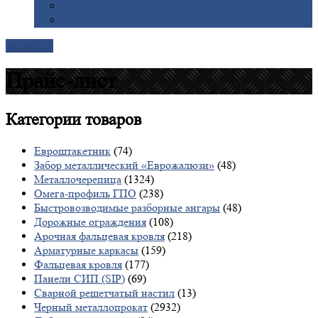
Галерея
Доставка
Контакты
Прайс-лист
Категории
товаров
Евроштакетник
(74)
Забор металлический «Еврожалюзи»
(48)
Металлочерепица
(1324)
Омега-профиль ГПО
(238)
Быстровозводимые разборные ангары
(48)
Дорожные ограждения
(108)
Арочная фальцевая кровля
(218)
Арматурные каркасы
(159)
Фальцевая кровля
(177)
Панели СИП (SIP)
(69)
Сварной решетчатый настил
(13)
Черный металлопрокат
(2932)