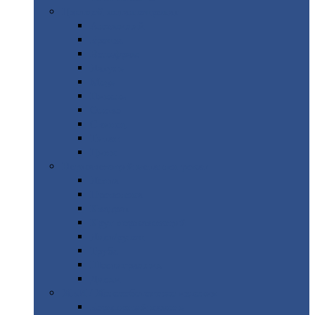
Цветной
металлопрокат
Алюминий
Бронза
Вольфрам
Латунь
Медь
Никель
Олово
Свинец
Титан
Цинк
Нержавеющий
металлопрокат
Лента
Проволока
Квадрат
Круг
нержавеющий
Лист/рулон
Труба
Шестигранник
Диски
ЖБИ
/ Железобетонные изделия
Бордюрный
камень