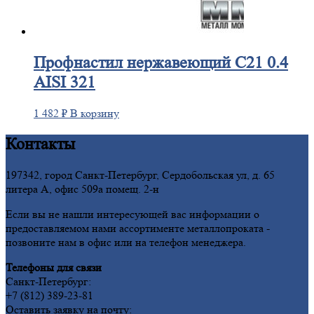
Профнастил
нержавеющий С21 0.4
AISI 321
1 482
₽
В корзину
Контакты
197342, город Санкт-Петербург, Сердобольская ул, д. 65
литера А, офис 509а помещ. 2-н
Если вы не нашли интересующей вас информации о
предоставляемом нами ассортименте металлопроката -
позвоните нам в офис или на телефон менеджера.
Телефоны для связи
Санкт-Петербург:
+7 (812) 389-23-81
Оставить заявку на почту: