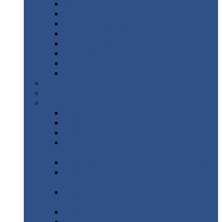
Дорожные
плиты
Каналы
непроходные
Ленточный
фундамент
Лифтовые
шахты
Перемычки
бетонные
Аэродромные
плиты
Фундаментные
блоки
Тепловые
камеры
Авиатехприемка
(РТ приемка)
Арочное
укрытие для конвейеров из профнастила
Профнастил
с нестандартной шириной
Профнастил
с нестандартной шириной С8
Профнастил
с нестандартной шириной С10
Профнастил
с нестандартной шириной СС10
Профнастил
с нестандартной шириной
МП10
Профнастил
с нестандартной шириной С15
Профнастил
с нестандартной шириной
МП18
Профнастил
с нестандартной шириной
МП20
Профнастил
с нестандартной шириной С18