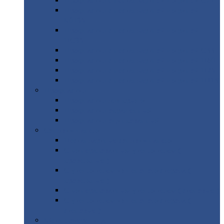
Профнастил
с нестандартной шириной С21
Профнастил
с нестандартной шириной
МП35
Профнастил
с нестандартной шириной
НС35
Профнастил
с нестандартной шириной С44
Профнастил
с нестандартной шириной Н60
Профнастил
с нестандартной шириной Н75
Профнастил
с нестандартной шириной Н114
Профнастил
Профнастил
для крыши
Профнастил
окрашенный
Профнастил
оцинкованный
Сэндвич-панели
Нестандартные
сэндвич панели
С
минераловатным утеплителем (
кровельные )
С
утеплителем из пенополистерола (
кровельные )
С
минераловатным утеплителем ( стеновые )
С
утеплителем из пенополистерола (
стеновые )
Металлочерепица