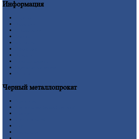
Информация
Главная
Вакансии
О
Компании
Заводы
Контакты
Прайс-лист
Новости
Личный
кабинет
Оформление
заказа
Оплата
Черный
металлопрокат
Арматура
Двутавровая
балка (двутавр)
Квадрат
Круг
стальной
Лист
Проволока
Рельсы