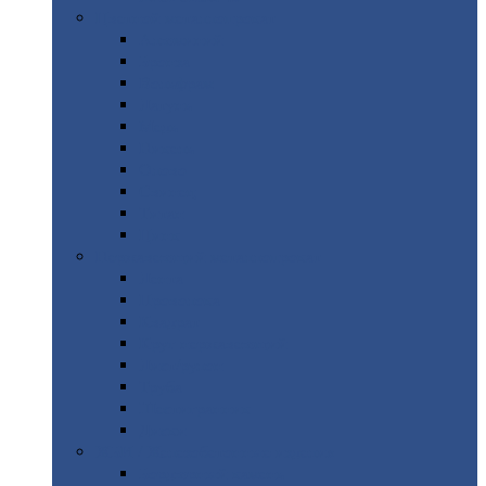
Цветной
металлопрокат
Алюминий
Бронза
Вольфрам
Латунь
Медь
Никель
Олово
Свинец
Титан
Цинк
Нержавеющий
металлопрокат
Лента
Проволока
Квадрат
Круг
нержавеющий
Лист/рулон
Труба
Шестигранник
Диски
ЖБИ
/ Железобетонные изделия
Бордюрный
камень