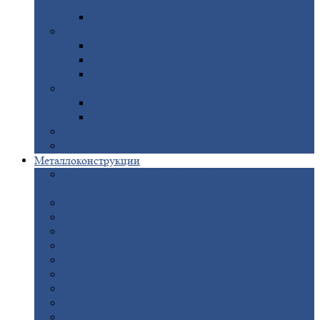
покрытием
Доборные
элементы оцинкованные
Евроштакетник
Штакетник
металлический полукруглый
Штакетник
металлический П-образный
Штакетник
металлический М-образный
Забор
металлический «Еврожалюзи»
Забор
жалюзи — Z
Забор
жалюзи — S
Сантехника
Рельсы
Металлоконструкции
Рамные
конструкции для дорожного
строительства
Быстровозводимые
здания
Металлоконструкции
для мостов
Технологические
металлоконструкции
Козловой
кран
Нестандартные
металлоконструкции
Решетки,
заборы и ограды
Прожекторные
мачты
Изготовление
лестниц из металла
Открытые
крановые эстакады