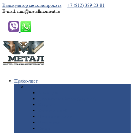
Калькулятор металлопроката
+7 (812) 389-23-81
E-mail: mm@metallmoment.ru
Прайс-лист
Черный
металлопрокат
Арматура
Двутавровая
балка (двутавр)
Квадрат
Круг
стальной
Полоса
стальная
Проволока
Сетка