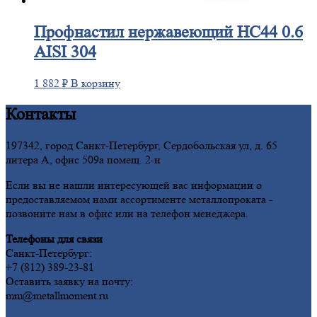
Профнастил
нержавеющий НС44 0.6
AISI 304
1 882
₽
В корзину
Контакты
197342, город Санкт-Петербург, Сердобольская ул, д. 65
литера А, офис 509а помещ. 2-н
Если вы не нашли интересующей вас информации о
предоставляемом нами ассортименте металлопроката -
позвоните нам в офис или на телефон менеджера.
Телефоны для связи
Санкт-Петербург:
+7 (812) 389-23-81
Оставить заявку на почту:
mm@metallmoment.ru