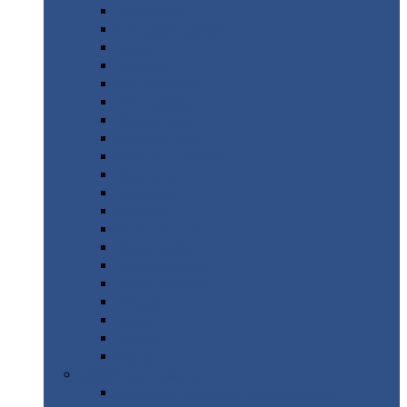
Монтеррей
Супермонтеррей
Макси
Экоррей
Монтекристо
Монтерроса
Трамонтана
Квинта
плюс
Квинта
плюс 3D
Квинта
уно
Монкатта
Классик
Классик
плюс
Ламонтерра
Ламонтерра
X
Ламонтерра
XL
Модерн
Камея
Квадро
Кредо
Доборные
элементы
Доборные
элементы с полимерным