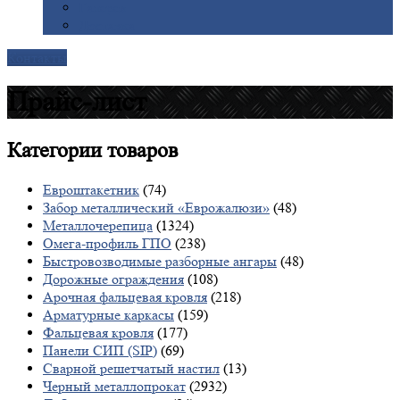
Галерея
Доставка
Контакты
Прайс-лист
Категории
товаров
Евроштакетник
(74)
Забор металлический «Еврожалюзи»
(48)
Металлочерепица
(1324)
Омега-профиль ГПО
(238)
Быстровозводимые разборные ангары
(48)
Дорожные ограждения
(108)
Арочная фальцевая кровля
(218)
Арматурные каркасы
(159)
Фальцевая кровля
(177)
Панели СИП (SIP)
(69)
Сварной решетчатый настил
(13)
Черный металлопрокат
(2932)