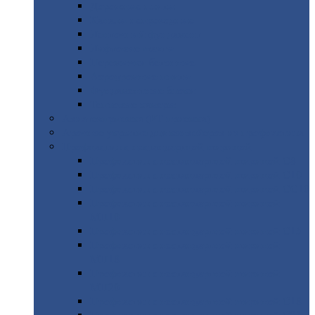
Дорожные
плиты
Каналы
непроходные
Ленточный
фундамент
Лифтовые
шахты
Перемычки
бетонные
Аэродромные
плиты
Фундаментные
блоки
Тепловые
камеры
Авиатехприемка
(РТ приемка)
Арочное
укрытие для конвейеров из профнастила
Профнастил
с нестандартной шириной
Профнастил
с нестандартной шириной С8
Профнастил
с нестандартной шириной С10
Профнастил
с нестандартной шириной СС10
Профнастил
с нестандартной шириной
МП10
Профнастил
с нестандартной шириной С15
Профнастил
с нестандартной шириной
МП18
Профнастил
с нестандартной шириной
МП20
Профнастил
с нестандартной шириной С18