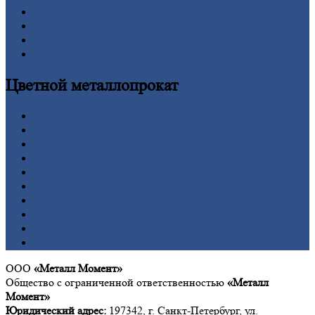
Сетка
Труба
Шестигранник
Калькулятор
Цветной
металлопрокат
Алюминий
Бронза
Вольфрам
Латунь
Медь
Никель
Олово
Свинец
Титан
Цинк
ООО
«Металл Момент»
Общество с ограниченной ответственностью
«Металл
Момент»
Юридический адрес:
197342, г. Санкт-Петербург, ул.