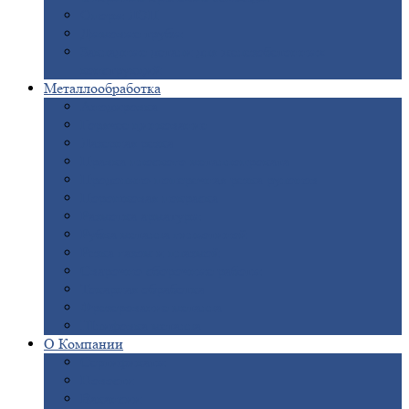
Опоры
ЛЭП
Дымовые
трубы
Закладные
детали для железобетонных
конструкций
Металлообработка
Анодировка
Горячее
цинкование
Лазерная
резка
Правка
плоского металлопроката
Продольно-поперечная
резка рулонов
Порошковая
покраска
Размотка
арматуры
Рубка
металла гильотиной
Резка
газом и плазмой
Сварочно-сборочные
работы
Токарная
обработка
Фрезерование
металла
Шлифовка
металла
О
Компании
Сертификаты
Новости
Вакансии