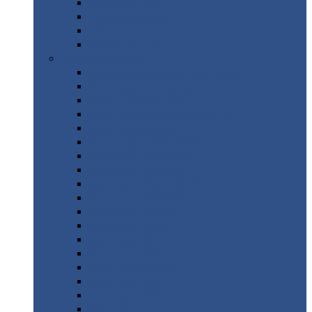
Труба
стальная
Уголок
стальной
Швеллер
Шестигранник
Листовой
прокат
Просечно-вытяжной
лист / ПВЛ
Лист
холоднокатаный
Лист
оцинкованный
Лист
горячекатаный Ст09Г2С
Лист
горячекатаный Ст3
Лист
рифленый: чечевицы
Лист
сталь 10Г2ФБЮ
Лист
сталь 10ХСНД
Лист
сталь 10ХСНД-12
Лист
сталь 12Х1МФ
Лист
сталь 12ХМ
Лист
сталь 16ГС
Лист
сталь 20
Лист
сталь 20К
Лист
сталь 20ЮЧ
Лист
сталь 20Х
Лист
сталь 22К
Лист
сталь 45