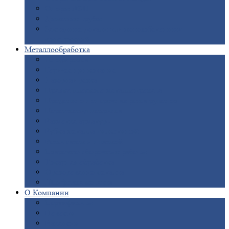
Опоры
ЛЭП
Дымовые
трубы
Закладные
детали для железобетонных
конструкций
Металлообработка
Анодировка
Горячее
цинкование
Лазерная
резка
Правка
плоского металлопроката
Продольно-поперечная
резка рулонов
Порошковая
покраска
Размотка
арматуры
Рубка
металла гильотиной
Резка
газом и плазмой
Сварочно-сборочные
работы
Токарная
обработка
Фрезерование
металла
Шлифовка
металла
О
Компании
Сертификаты
Новости
Вакансии