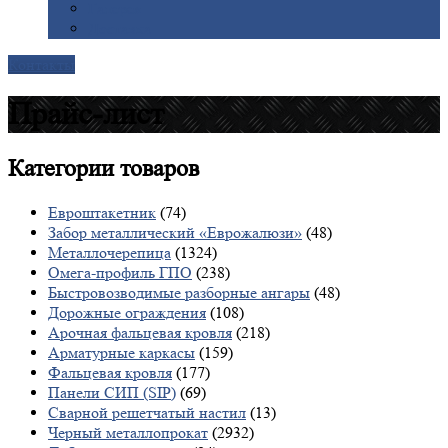
Галерея
Доставка
Контакты
Прайс-лист
Категории
товаров
Евроштакетник
(74)
Забор металлический «Еврожалюзи»
(48)
Металлочерепица
(1324)
Омега-профиль ГПО
(238)
Быстровозводимые разборные ангары
(48)
Дорожные ограждения
(108)
Арочная фальцевая кровля
(218)
Арматурные каркасы
(159)
Фальцевая кровля
(177)
Панели СИП (SIP)
(69)
Сварной решетчатый настил
(13)
Черный металлопрокат
(2932)