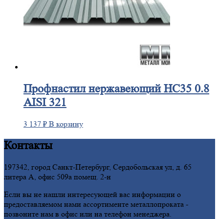
Профнастил
нержавеющий НС35 0.8
AISI 321
3 137
₽
В корзину
Контакты
197342, город Санкт-Петербург, Сердобольская ул, д. 65
литера А, офис 509а помещ. 2-н
Если вы не нашли интересующей вас информации о
предоставляемом нами ассортименте металлопроката -
позвоните нам в офис или на телефон менеджера.