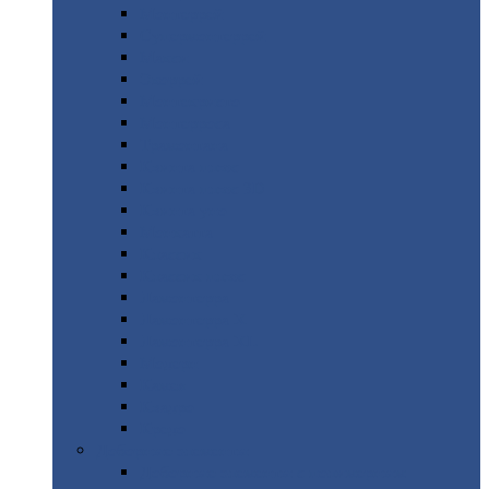
Монтеррей
Супермонтеррей
Макси
Экоррей
Монтекристо
Монтерроса
Трамонтана
Квинта
плюс
Квинта
плюс 3D
Квинта
уно
Монкатта
Классик
Классик
плюс
Ламонтерра
Ламонтерра
X
Ламонтерра
XL
Модерн
Камея
Квадро
Кредо
Доборные
элементы
Доборные
элементы с полимерным