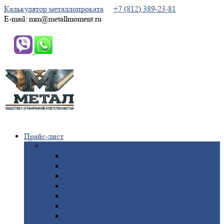
Калькулятор металлопроката
+7 (812) 389-23-81
E-mail: mm@metallmoment.ru
Прайс-лист
Черный
металлопрокат
Арматура
Двутавровая
балка (двутавр)
Квадрат
Круг
стальной
Полоса
стальная
Проволока
Сетка