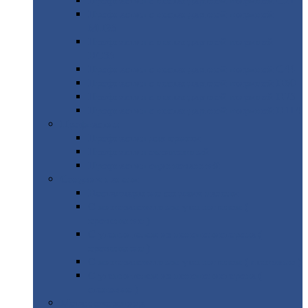
Профнастил
с нестандартной шириной С21
Профнастил
с нестандартной шириной
МП35
Профнастил
с нестандартной шириной
НС35
Профнастил
с нестандартной шириной С44
Профнастил
с нестандартной шириной Н60
Профнастил
с нестандартной шириной Н75
Профнастил
с нестандартной шириной Н114
Профнастил
Профнастил
для крыши
Профнастил
окрашенный
Профнастил
оцинкованный
Сэндвич-панели
Нестандартные
сэндвич панели
С
минераловатным утеплителем (
кровельные )
С
утеплителем из пенополистерола (
кровельные )
С
минераловатным утеплителем ( стеновые )
С
утеплителем из пенополистерола (
стеновые )
Металлочерепица