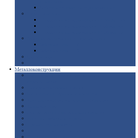
покрытием
Доборные
элементы оцинкованные
Евроштакетник
Штакетник
металлический полукруглый
Штакетник
металлический П-образный
Штакетник
металлический М-образный
Забор
металлический «Еврожалюзи»
Забор
жалюзи — Z
Забор
жалюзи — S
Сантехника
Рельсы
Металлоконструкции
Рамные
конструкции для дорожного
строительства
Быстровозводимые
здания
Металлоконструкции
для мостов
Технологические
металлоконструкции
Козловой
кран
Нестандартные
металлоконструкции
Решетки,
заборы и ограды
Прожекторные
мачты
Изготовление
лестниц из металла
Открытые
крановые эстакады