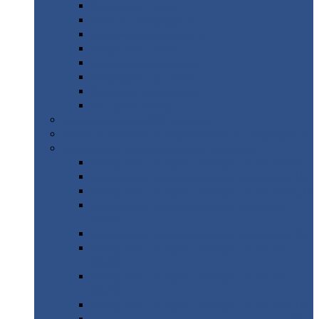
Дорожные
плиты
Каналы
непроходные
Ленточный
фундамент
Лифтовые
шахты
Перемычки
бетонные
Аэродромные
плиты
Фундаментные
блоки
Тепловые
камеры
Авиатехприемка
(РТ приемка)
Арочное
укрытие для конвейеров из профнастила
Профнастил
с нестандартной шириной
Профнастил
с нестандартной шириной С8
Профнастил
с нестандартной шириной С10
Профнастил
с нестандартной шириной СС10
Профнастил
с нестандартной шириной
МП10
Профнастил
с нестандартной шириной С15
Профнастил
с нестандартной шириной
МП18
Профнастил
с нестандартной шириной
МП20
Профнастил
с нестандартной шириной С18