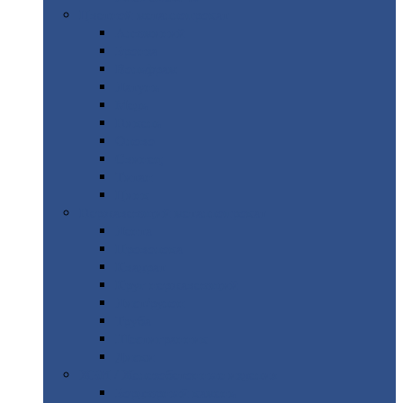
Цветной
металлопрокат
Алюминий
Бронза
Вольфрам
Латунь
Медь
Никель
Олово
Свинец
Титан
Цинк
Нержавеющий
металлопрокат
Лента
Проволока
Квадрат
Круг
нержавеющий
Лист/рулон
Труба
Шестигранник
Диски
ЖБИ
/ Железобетонные изделия
Бордюрный
камень