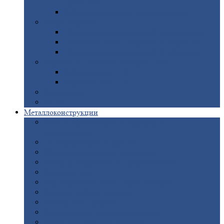
покрытием
Доборные
элементы оцинкованные
Евроштакетник
Штакетник
металлический полукруглый
Штакетник
металлический П-образный
Штакетник
металлический М-образный
Забор
металлический «Еврожалюзи»
Забор
жалюзи — Z
Забор
жалюзи — S
Сантехника
Рельсы
Металлоконструкции
Рамные
конструкции для дорожного
строительства
Быстровозводимые
здания
Металлоконструкции
для мостов
Технологические
металлоконструкции
Козловой
кран
Нестандартные
металлоконструкции
Решетки,
заборы и ограды
Прожекторные
мачты
Изготовление
лестниц из металла
Открытые
крановые эстакады