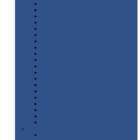
Монтеррей
Супермонтеррей
Макси
Экоррей
Монтекристо
Монтерроса
Трамонтана
Квинта
плюс
Квинта
плюс 3D
Квинта
уно
Монкатта
Классик
Классик
плюс
Ламонтерра
Ламонтерра
X
Ламонтерра
XL
Модерн
Камея
Квадро
Кредо
Доборные
элементы
Доборные
элементы с полимерным