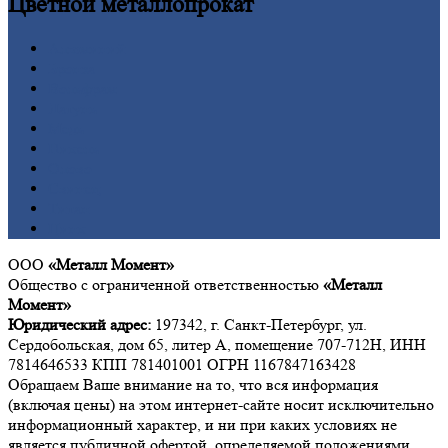
Цветной
металлопрокат
Алюминий
Бронза
Вольфрам
Латунь
Медь
Никель
Олово
Свинец
Титан
Цинк
ООО
«Металл Момент»
Общество с ограниченной ответственностью
«Металл
Момент»
Юридический адрес:
197342, г. Санкт-Петербург, ул.
Сердобольская, дом 65, литер А, помещение 707-712Н, ИНН
7814646533 КПП 781401001 ОГРН 1167847163428
Обращаем Ваше внимание на то, что вся информация
(включая цены) на этом интернет-сайте носит исключительно
информационный характер, и ни при каких условиях не
является публичной офертой, определяемой положениями