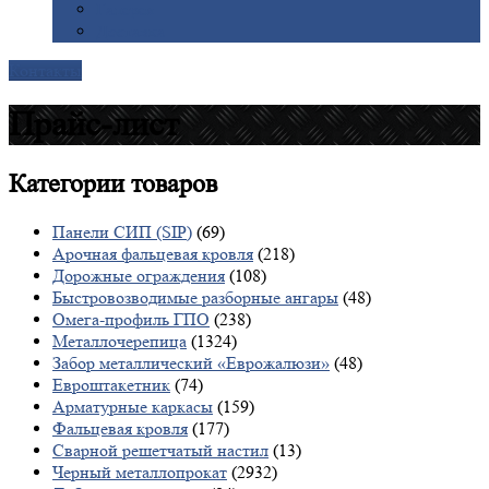
Галерея
Доставка
Контакты
Прайс-лист
Категории
товаров
Панели СИП (SIP)
(69)
Арочная фальцевая кровля
(218)
Дорожные ограждения
(108)
Быстровозводимые разборные ангары
(48)
Омега-профиль ГПО
(238)
Металлочерепица
(1324)
Забор металлический «Еврожалюзи»
(48)
Евроштакетник
(74)
Арматурные каркасы
(159)
Фальцевая кровля
(177)
Сварной решетчатый настил
(13)
Черный металлопрокат
(2932)