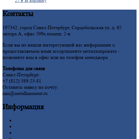
27
₽
В корзину
Контакты
197342, город Санкт-Петербург, Сердобольская ул, д. 65
литера А, офис 509а помещ. 2-н
Если вы не нашли интересующей вас информации о
предоставляемом нами ассортименте металлопроката -
позвоните нам в офис или на телефон менеджера.
Телефоны для связи
Санкт-Петербург:
+7 (812) 389-23-81
Оставить заявку на почту:
mm@metallmoment.ru
Информация
Главная
Вакансии
О
Компании