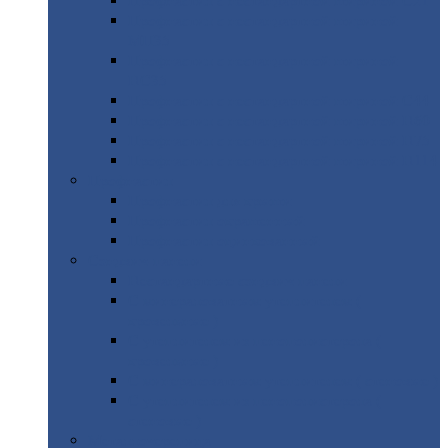
Профнастил
с нестандартной шириной С21
Профнастил
с нестандартной шириной
МП35
Профнастил
с нестандартной шириной
НС35
Профнастил
с нестандартной шириной С44
Профнастил
с нестандартной шириной Н60
Профнастил
с нестандартной шириной Н75
Профнастил
с нестандартной шириной Н114
Профнастил
Профнастил
для крыши
Профнастил
окрашенный
Профнастил
оцинкованный
Сэндвич-панели
Нестандартные
сэндвич панели
С
минераловатным утеплителем (
кровельные )
С
утеплителем из пенополистерола (
кровельные )
С
минераловатным утеплителем ( стеновые )
С
утеплителем из пенополистерола (
стеновые )
Металлочерепица