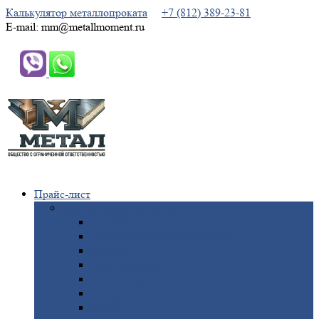
Калькулятор металлопроката
+7 (812) 389-23-81
E-mail: mm@metallmoment.ru
Прайс-лист
Черный
металлопрокат
Арматура
Двутавровая
балка (двутавр)
Квадрат
Круг
стальной
Полоса
стальная
Проволока
Сетка