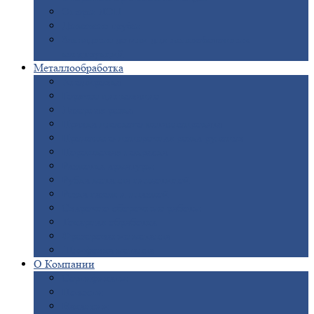
Опоры
ЛЭП
Дымовые
трубы
Закладные
детали для железобетонных
конструкций
Металлообработка
Анодировка
Горячее
цинкование
Лазерная
резка
Правка
плоского металлопроката
Продольно-поперечная
резка рулонов
Порошковая
покраска
Размотка
арматуры
Рубка
металла гильотиной
Резка
газом и плазмой
Сварочно-сборочные
работы
Токарная
обработка
Фрезерование
металла
Шлифовка
металла
О
Компании
Сертификаты
Новости
Вакансии