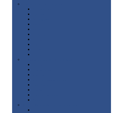
Цветной
металлопрокат
Алюминий
Бронза
Вольфрам
Латунь
Медь
Никель
Олово
Свинец
Титан
Цинк
Нержавеющий
металлопрокат
Лента
Проволока
Квадрат
Круг
нержавеющий
Лист/рулон
Труба
Шестигранник
Диски
ЖБИ
/ Железобетонные изделия
Бордюрный
камень