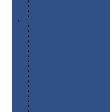
Труба
стальная
Уголок
стальной
Швеллер
Шестигранник
Листовой
прокат
Просечно-вытяжной
лист / ПВЛ
Лист
холоднокатаный
Лист
оцинкованный
Лист
горячекатаный Ст09Г2С
Лист
горячекатаный Ст3
Лист
рифленый: чечевицы
Лист
сталь 10Г2ФБЮ
Лист
сталь 10ХСНД
Лист
сталь 10ХСНД-12
Лист
сталь 12Х1МФ
Лист
сталь 12ХМ
Лист
сталь 16ГС
Лист
сталь 20
Лист
сталь 20К
Лист
сталь 20ЮЧ
Лист
сталь 20Х
Лист
сталь 22К
Лист
сталь 45