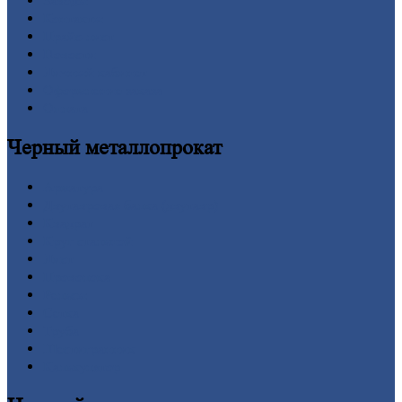
Заводы
Контакты
Прайс-лист
Новости
Личный
кабинет
Оформление
заказа
Оплата
Черный
металлопрокат
Арматура
Двутавровая
балка (двутавр)
Квадрат
Круг
стальной
Лист
Проволока
Рельсы
Сетка
Труба
Шестигранник
Калькулятор