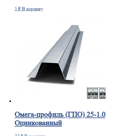
5
₽
В корзину
Омега-профиль
(ГПО) 25-1.0
Оцинкованный