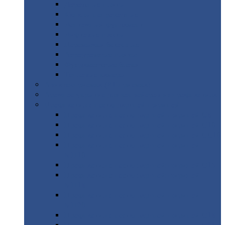
Дорожные
плиты
Каналы
непроходные
Ленточный
фундамент
Лифтовые
шахты
Перемычки
бетонные
Аэродромные
плиты
Фундаментные
блоки
Тепловые
камеры
Авиатехприемка
(РТ приемка)
Арочное
укрытие для конвейеров из профнастила
Профнастил
с нестандартной шириной
Профнастил
с нестандартной шириной С8
Профнастил
с нестандартной шириной С10
Профнастил
с нестандартной шириной СС10
Профнастил
с нестандартной шириной
МП10
Профнастил
с нестандартной шириной С15
Профнастил
с нестандартной шириной
МП18
Профнастил
с нестандартной шириной
МП20
Профнастил
с нестандартной шириной С18