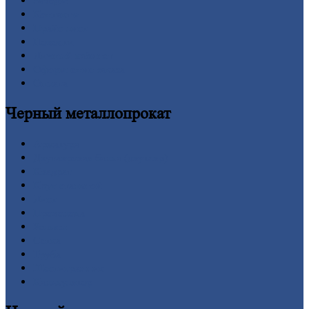
Заводы
Контакты
Прайс-лист
Новости
Личный
кабинет
Оформление
заказа
Оплата
Черный
металлопрокат
Арматура
Двутавровая
балка (двутавр)
Квадрат
Круг
стальной
Лист
Проволока
Рельсы
Сетка
Труба
Шестигранник
Калькулятор