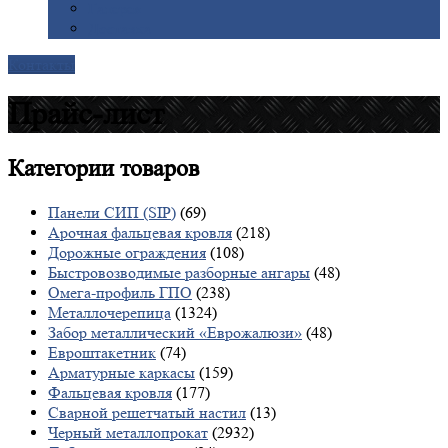
Галерея
Доставка
Контакты
Прайс-лист
Категории
товаров
Панели СИП (SIP)
(69)
Арочная фальцевая кровля
(218)
Дорожные ограждения
(108)
Быстровозводимые разборные ангары
(48)
Омега-профиль ГПО
(238)
Металлочерепица
(1324)
Забор металлический «Еврожалюзи»
(48)
Евроштакетник
(74)
Арматурные каркасы
(159)
Фальцевая кровля
(177)
Сварной решетчатый настил
(13)
Черный металлопрокат
(2932)