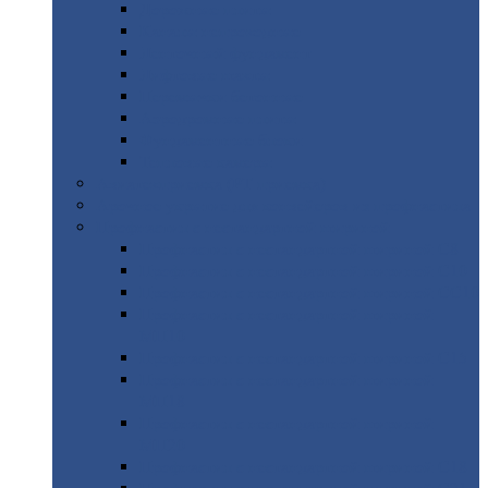
Дорожные
плиты
Каналы
непроходные
Ленточный
фундамент
Лифтовые
шахты
Перемычки
бетонные
Аэродромные
плиты
Фундаментные
блоки
Тепловые
камеры
Авиатехприемка
(РТ приемка)
Арочное
укрытие для конвейеров из профнастила
Профнастил
с нестандартной шириной
Профнастил
с нестандартной шириной С8
Профнастил
с нестандартной шириной С10
Профнастил
с нестандартной шириной СС10
Профнастил
с нестандартной шириной
МП10
Профнастил
с нестандартной шириной С15
Профнастил
с нестандартной шириной
МП18
Профнастил
с нестандартной шириной
МП20
Профнастил
с нестандартной шириной С18