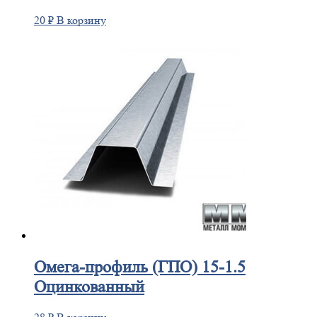
20
₽
В корзину
Омега-профиль
(ГПО) 15-1.5
Оцинкованный