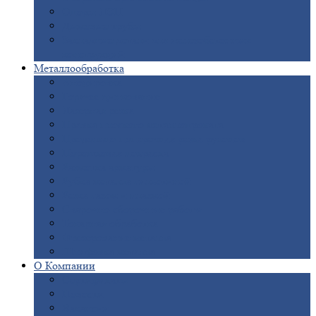
Опоры
ЛЭП
Дымовые
трубы
Закладные
детали для железобетонных
конструкций
Металлообработка
Анодировка
Горячее
цинкование
Лазерная
резка
Правка
плоского металлопроката
Продольно-поперечная
резка рулонов
Порошковая
покраска
Размотка
арматуры
Рубка
металла гильотиной
Резка
газом и плазмой
Сварочно-сборочные
работы
Токарная
обработка
Фрезерование
металла
Шлифовка
металла
О
Компании
Сертификаты
Новости
Вакансии