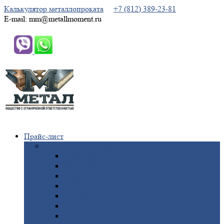
Калькулятор металлопроката
+7 (812) 389-23-81
E-mail: mm@metallmoment.ru
Прайс-лист
Черный
металлопрокат
Арматура
Двутавровая
балка (двутавр)
Квадрат
Круг
стальной
Полоса
стальная
Проволока
Сетка