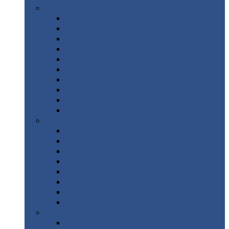
Цветной
металлопрокат
Алюминий
Бронза
Вольфрам
Латунь
Медь
Никель
Олово
Свинец
Титан
Цинк
Нержавеющий
металлопрокат
Лента
Проволока
Квадрат
Круг
нержавеющий
Лист/рулон
Труба
Шестигранник
Диски
ЖБИ
/ Железобетонные изделия
Бордюрный
камень