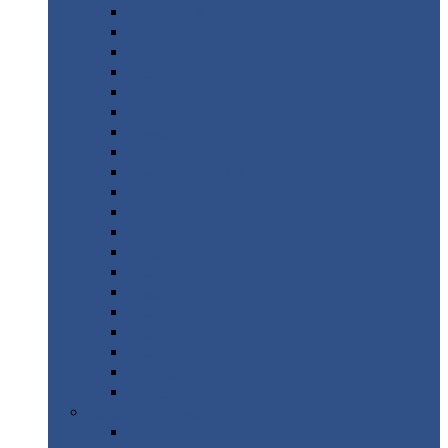
Монтеррей
Супермонтеррей
Макси
Экоррей
Монтекристо
Монтерроса
Трамонтана
Квинта
плюс
Квинта
плюс 3D
Квинта
уно
Монкатта
Классик
Классик
плюс
Ламонтерра
Ламонтерра
X
Ламонтерра
XL
Модерн
Камея
Квадро
Кредо
Доборные
элементы
Доборные
элементы с полимерным