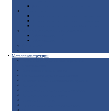
покрытием
Доборные
элементы оцинкованные
Евроштакетник
Штакетник
металлический полукруглый
Штакетник
металлический П-образный
Штакетник
металлический М-образный
Забор
металлический «Еврожалюзи»
Забор
жалюзи — Z
Забор
жалюзи — S
Сантехника
Рельсы
Металлоконструкции
Рамные
конструкции для дорожного
строительства
Быстровозводимые
здания
Металлоконструкции
для мостов
Технологические
металлоконструкции
Козловой
кран
Нестандартные
металлоконструкции
Решетки,
заборы и ограды
Прожекторные
мачты
Изготовление
лестниц из металла
Открытые
крановые эстакады