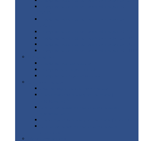
Профнастил
с нестандартной шириной С21
Профнастил
с нестандартной шириной
МП35
Профнастил
с нестандартной шириной
НС35
Профнастил
с нестандартной шириной С44
Профнастил
с нестандартной шириной Н60
Профнастил
с нестандартной шириной Н75
Профнастил
с нестандартной шириной Н114
Профнастил
Профнастил
для крыши
Профнастил
окрашенный
Профнастил
оцинкованный
Сэндвич-панели
Нестандартные
сэндвич панели
С
минераловатным утеплителем (
кровельные )
С
утеплителем из пенополистерола (
кровельные )
С
минераловатным утеплителем ( стеновые )
С
утеплителем из пенополистерола (
стеновые )
Металлочерепица