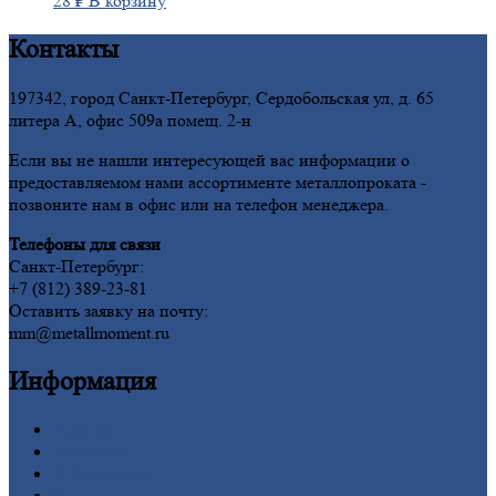
28
₽
В корзину
Контакты
197342, город Санкт-Петербург, Сердобольская ул, д. 65
литера А, офис 509а помещ. 2-н
Если вы не нашли интересующей вас информации о
предоставляемом нами ассортименте металлопроката -
позвоните нам в офис или на телефон менеджера.
Телефоны для связи
Санкт-Петербург:
+7 (812) 389-23-81
Оставить заявку на почту:
mm@metallmoment.ru
Информация
Главная
Вакансии
О
Компании