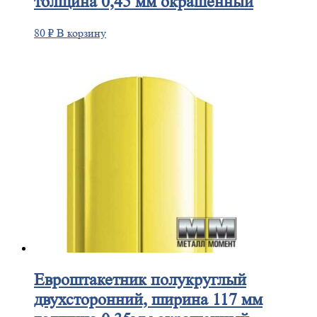
толщина 0,45 мм окрашенный
80
₽
В корзину
Евроштакетник
полукруглый
двухсторонний, ширина 117 мм