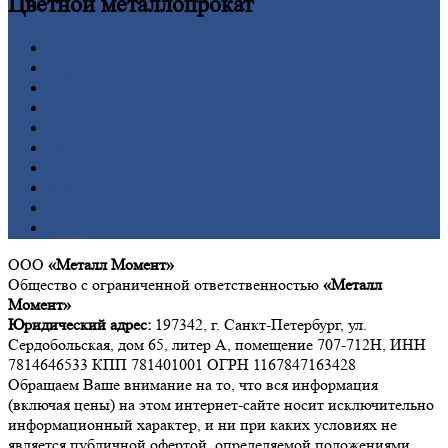
Цветной
металлопрокат
Алюминий
Бронза
Вольфрам
Латунь
Медь
Никель
Олово
Свинец
Титан
Цинк
ООО
«Металл Момент»
Общество с ограниченной ответственностью
«Металл
Момент»
Юридический адрес:
197342, г. Санкт-Петербург, ул.
Сердобольская, дом 65, литер А, помещение 707-712Н, ИНН
7814646533 КПП 781401001 ОГРН 1167847163428
Обращаем Ваше внимание на то, что вся информация
(включая цены) на этом интернет-сайте носит исключительно
информационный характер, и ни при каких условиях не
является публичной офертой, определяемой положениями