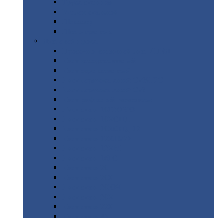
Труба
стальная
Уголок
стальной
Швеллер
Шестигранник
Листовой
прокат
Просечно-вытяжной
лист / ПВЛ
Лист
холоднокатаный
Лист
оцинкованный
Лист
горячекатаный Ст09Г2С
Лист
горячекатаный Ст3
Лист
рифленый: чечевицы
Лист
сталь 10Г2ФБЮ
Лист
сталь 10ХСНД
Лист
сталь 10ХСНД-12
Лист
сталь 12Х1МФ
Лист
сталь 12ХМ
Лист
сталь 16ГС
Лист
сталь 20
Лист
сталь 20К
Лист
сталь 20ЮЧ
Лист
сталь 20Х
Лист
сталь 22К
Лист
сталь 45