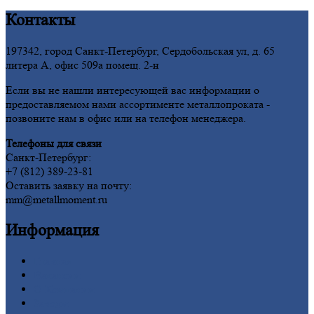
Контакты
197342, город Санкт-Петербург, Сердобольская ул, д. 65
литера А, офис 509а помещ. 2-н
Если вы не нашли интересующей вас информации о
предоставляемом нами ассортименте металлопроката -
позвоните нам в офис или на телефон менеджера.
Телефоны для связи
Санкт-Петербург:
+7 (812) 389-23-81
Оставить заявку на почту:
mm@metallmoment.ru
Информация
Главная
Вакансии
О
Компании
Заводы