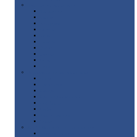
Цветной
металлопрокат
Алюминий
Бронза
Вольфрам
Латунь
Медь
Никель
Олово
Свинец
Титан
Цинк
Нержавеющий
металлопрокат
Лента
Проволока
Квадрат
Круг
нержавеющий
Лист/рулон
Труба
Шестигранник
Диски
ЖБИ
/ Железобетонные изделия
Бордюрный
камень