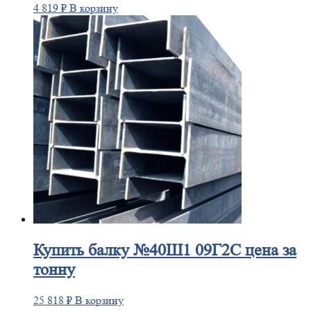
4 819
₽
В корзину
Купить
балку №40Ш1 09Г2С цена за
тонну
25 818
₽
В корзину