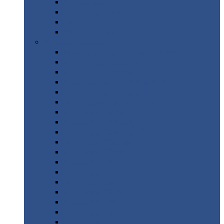
Труба
стальная
Уголок
стальной
Швеллер
Шестигранник
Листовой
прокат
Просечно-вытяжной
лист / ПВЛ
Лист
холоднокатаный
Лист
оцинкованный
Лист
горячекатаный Ст09Г2С
Лист
горячекатаный Ст3
Лист
рифленый: чечевицы
Лист
сталь 10Г2ФБЮ
Лист
сталь 10ХСНД
Лист
сталь 10ХСНД-12
Лист
сталь 12Х1МФ
Лист
сталь 12ХМ
Лист
сталь 16ГС
Лист
сталь 20
Лист
сталь 20К
Лист
сталь 20ЮЧ
Лист
сталь 20Х
Лист
сталь 22К
Лист
сталь 45