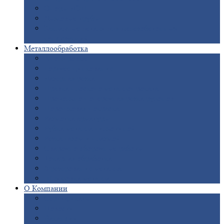
Опоры
ЛЭП
Дымовые
трубы
Закладные
детали для железобетонных
конструкций
Металлообработка
Анодировка
Горячее
цинкование
Лазерная
резка
Правка
плоского металлопроката
Продольно-поперечная
резка рулонов
Порошковая
покраска
Размотка
арматуры
Рубка
металла гильотиной
Резка
газом и плазмой
Сварочно-сборочные
работы
Токарная
обработка
Фрезерование
металла
Шлифовка
металла
О
Компании
Сертификаты
Новости
Вакансии