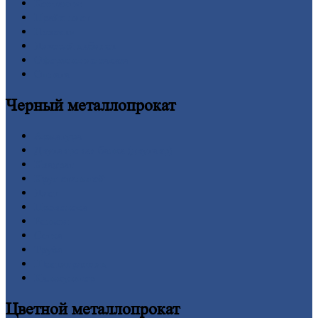
Контакты
Прайс-лист
Новости
Личный
кабинет
Оформление
заказа
Оплата
Черный
металлопрокат
Арматура
Двутавровая
балка (двутавр)
Квадрат
Круг
стальной
Лист
Проволока
Рельсы
Сетка
Труба
Шестигранник
Калькулятор
Цветной
металлопрокат