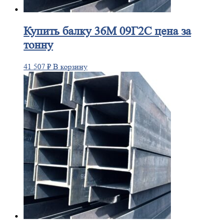
Купить
балку 36М 09Г2С цена за
тонну
41 507
₽
В корзину