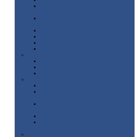
Профнастил
с нестандартной шириной С21
Профнастил
с нестандартной шириной
МП35
Профнастил
с нестандартной шириной
НС35
Профнастил
с нестандартной шириной С44
Профнастил
с нестандартной шириной Н60
Профнастил
с нестандартной шириной Н75
Профнастил
с нестандартной шириной Н114
Профнастил
Профнастил
для крыши
Профнастил
окрашенный
Профнастил
оцинкованный
Сэндвич-панели
Нестандартные
сэндвич панели
С
минераловатным утеплителем (
кровельные )
С
утеплителем из пенополистерола (
кровельные )
С
минераловатным утеплителем ( стеновые )
С
утеплителем из пенополистерола (
стеновые )
Металлочерепица