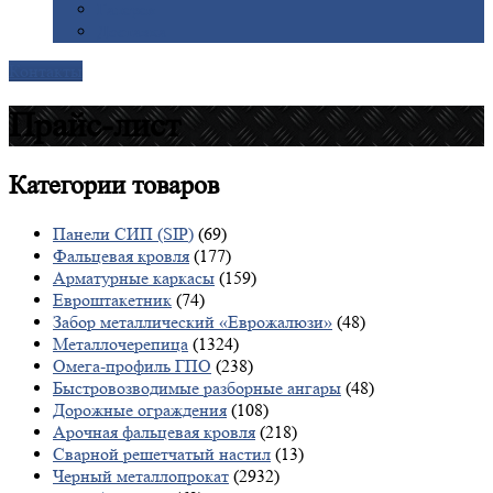
Галерея
Доставка
Контакты
Прайс-лист
Категории
товаров
Панели СИП (SIP)
(69)
Фальцевая кровля
(177)
Арматурные каркасы
(159)
Евроштакетник
(74)
Забор металлический «Еврожалюзи»
(48)
Металлочерепица
(1324)
Омега-профиль ГПО
(238)
Быстровозводимые разборные ангары
(48)
Дорожные ограждения
(108)
Арочная фальцевая кровля
(218)
Сварной решетчатый настил
(13)
Черный металлопрокат
(2932)