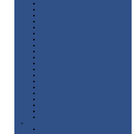
Монтеррей
Супермонтеррей
Макси
Экоррей
Монтекристо
Монтерроса
Трамонтана
Квинта
плюс
Квинта
плюс 3D
Квинта
уно
Монкатта
Классик
Классик
плюс
Ламонтерра
Ламонтерра
X
Ламонтерра
XL
Модерн
Камея
Квадро
Кредо
Доборные
элементы
Доборные
элементы с полимерным