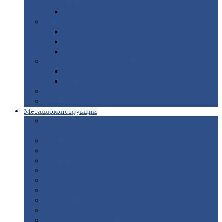
покрытием
Доборные
элементы оцинкованные
Евроштакетник
Штакетник
металлический полукруглый
Штакетник
металлический П-образный
Штакетник
металлический М-образный
Забор
металлический «Еврожалюзи»
Забор
жалюзи — Z
Забор
жалюзи — S
Сантехника
Рельсы
Металлоконструкции
Рамные
конструкции для дорожного
строительства
Быстровозводимые
здания
Металлоконструкции
для мостов
Технологические
металлоконструкции
Козловой
кран
Нестандартные
металлоконструкции
Решетки,
заборы и ограды
Прожекторные
мачты
Изготовление
лестниц из металла
Открытые
крановые эстакады