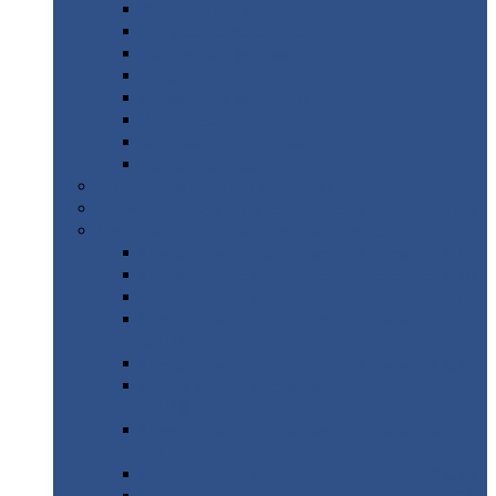
Дорожные
плиты
Каналы
непроходные
Ленточный
фундамент
Лифтовые
шахты
Перемычки
бетонные
Аэродромные
плиты
Фундаментные
блоки
Тепловые
камеры
Авиатехприемка
(РТ приемка)
Арочное
укрытие для конвейеров из профнастила
Профнастил
с нестандартной шириной
Профнастил
с нестандартной шириной С8
Профнастил
с нестандартной шириной С10
Профнастил
с нестандартной шириной СС10
Профнастил
с нестандартной шириной
МП10
Профнастил
с нестандартной шириной С15
Профнастил
с нестандартной шириной
МП18
Профнастил
с нестандартной шириной
МП20
Профнастил
с нестандартной шириной С18