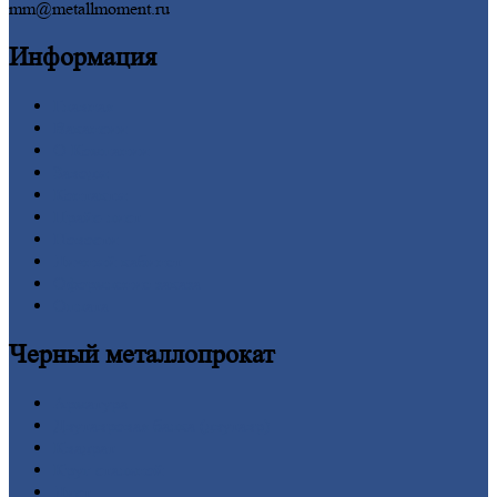
mm@metallmoment.ru
Информация
Главная
Вакансии
О
Компании
Заводы
Контакты
Прайс-лист
Новости
Личный
кабинет
Оформление
заказа
Оплата
Черный
металлопрокат
Арматура
Двутавровая
балка (двутавр)
Квадрат
Круг
стальной
Лист