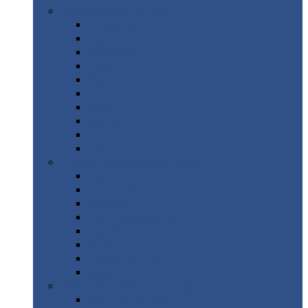
Цветной
металлопрокат
Алюминий
Бронза
Вольфрам
Латунь
Медь
Никель
Олово
Свинец
Титан
Цинк
Нержавеющий
металлопрокат
Лента
Проволока
Квадрат
Круг
нержавеющий
Лист/рулон
Труба
Шестигранник
Диски
ЖБИ
/ Железобетонные изделия
Бордюрный
камень