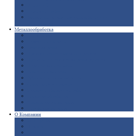
Опоры
ЛЭП
Дымовые
трубы
Закладные
детали для железобетонных
конструкций
Металлообработка
Анодировка
Горячее
цинкование
Лазерная
резка
Правка
плоского металлопроката
Продольно-поперечная
резка рулонов
Порошковая
покраска
Размотка
арматуры
Рубка
металла гильотиной
Резка
газом и плазмой
Сварочно-сборочные
работы
Токарная
обработка
Фрезерование
металла
Шлифовка
металла
О
Компании
Сертификаты
Новости
Вакансии