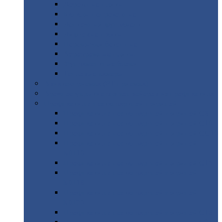
Дорожные
плиты
Каналы
непроходные
Ленточный
фундамент
Лифтовые
шахты
Перемычки
бетонные
Аэродромные
плиты
Фундаментные
блоки
Тепловые
камеры
Авиатехприемка
(РТ приемка)
Арочное
укрытие для конвейеров из профнастила
Профнастил
с нестандартной шириной
Профнастил
с нестандартной шириной С8
Профнастил
с нестандартной шириной С10
Профнастил
с нестандартной шириной СС10
Профнастил
с нестандартной шириной
МП10
Профнастил
с нестандартной шириной С15
Профнастил
с нестандартной шириной
МП18
Профнастил
с нестандартной шириной
МП20
Профнастил
с нестандартной шириной С18