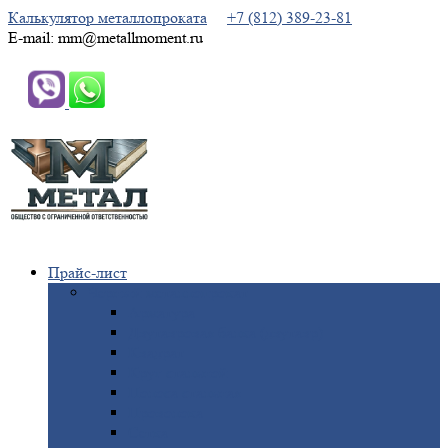
Калькулятор металлопроката
+7 (812) 389-23-81
E-mail: mm@metallmoment.ru
Прайс-лист
Черный
металлопрокат
Арматура
Двутавровая
балка (двутавр)
Квадрат
Круг
стальной
Полоса
стальная
Проволока
Сетка