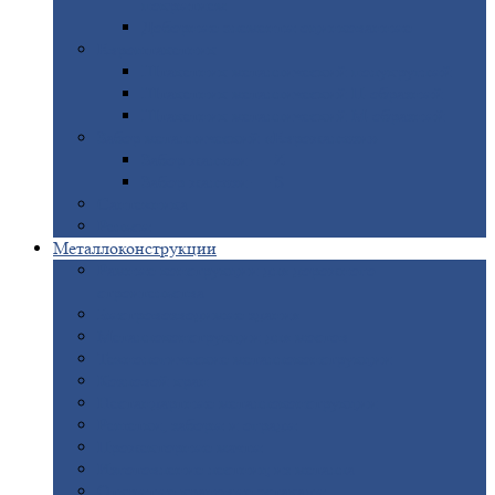
покрытием
Доборные
элементы оцинкованные
Евроштакетник
Штакетник
металлический полукруглый
Штакетник
металлический П-образный
Штакетник
металлический М-образный
Забор
металлический «Еврожалюзи»
Забор
жалюзи — Z
Забор
жалюзи — S
Сантехника
Рельсы
Металлоконструкции
Рамные
конструкции для дорожного
строительства
Быстровозводимые
здания
Металлоконструкции
для мостов
Технологические
металлоконструкции
Козловой
кран
Нестандартные
металлоконструкции
Решетки,
заборы и ограды
Прожекторные
мачты
Изготовление
лестниц из металла
Открытые
крановые эстакады