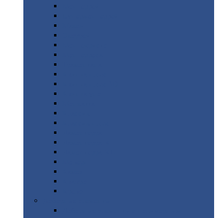
Монтеррей
Супермонтеррей
Макси
Экоррей
Монтекристо
Монтерроса
Трамонтана
Квинта
плюс
Квинта
плюс 3D
Квинта
уно
Монкатта
Классик
Классик
плюс
Ламонтерра
Ламонтерра
X
Ламонтерра
XL
Модерн
Камея
Квадро
Кредо
Доборные
элементы
Доборные
элементы с полимерным