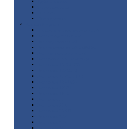
Труба
стальная
Уголок
стальной
Швеллер
Шестигранник
Листовой
прокат
Просечно-вытяжной
лист / ПВЛ
Лист
холоднокатаный
Лист
оцинкованный
Лист
горячекатаный Ст09Г2С
Лист
горячекатаный Ст3
Лист
рифленый: чечевицы
Лист
сталь 10Г2ФБЮ
Лист
сталь 10ХСНД
Лист
сталь 10ХСНД-12
Лист
сталь 12Х1МФ
Лист
сталь 12ХМ
Лист
сталь 16ГС
Лист
сталь 20
Лист
сталь 20К
Лист
сталь 20ЮЧ
Лист
сталь 20Х
Лист
сталь 22К
Лист
сталь 45