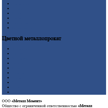
Проволока
Рельсы
Сетка
Труба
Шестигранник
Калькулятор
Цветной
металлопрокат
Алюминий
Бронза
Вольфрам
Латунь
Медь
Никель
Олово
Свинец
Титан
Цинк
ООО
«Металл Момент»
Общество с ограниченной ответственностью
«Металл