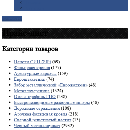
Галерея
Доставка
Контакты
Прайс-лист
Категории
товаров
Панели СИП (SIP)
(69)
Фальцевая кровля
(177)
Арматурные каркасы
(159)
Евроштакетник
(74)
Забор металлический «Еврожалюзи»
(48)
Металлочерепица
(1324)
Омега-профиль ГПО
(238)
Быстровозводимые разборные ангары
(48)
Дорожные ограждения
(108)
Арочная фальцевая кровля
(218)
Сварной решетчатый настил
(13)
Черный металлопрокат
(2932)