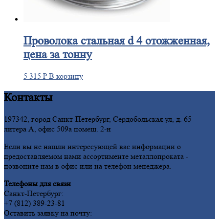
Проволока
стальная d 4 отожженная,
цена за тонну
5 315
₽
В корзину
Контакты
197342, город Санкт-Петербург, Сердобольская ул, д. 65
литера А, офис 509а помещ. 2-н
Если вы не нашли интересующей вас информации о
предоставляемом нами ассортименте металлопроката -
позвоните нам в офис или на телефон менеджера.
Телефоны для связи
Санкт-Петербург:
+7 (812) 389-23-81
Оставить заявку на почту: