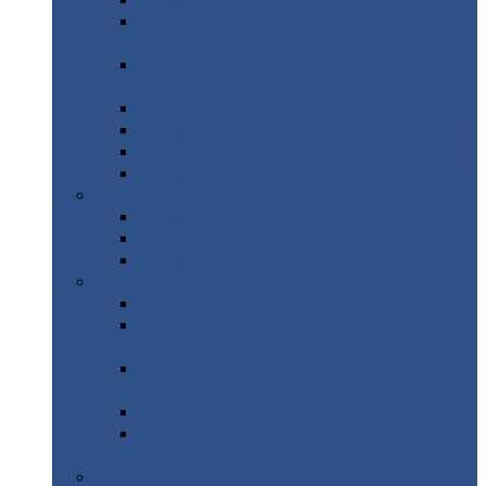
Профнастил
с нестандартной шириной С21
Профнастил
с нестандартной шириной
МП35
Профнастил
с нестандартной шириной
НС35
Профнастил
с нестандартной шириной С44
Профнастил
с нестандартной шириной Н60
Профнастил
с нестандартной шириной Н75
Профнастил
с нестандартной шириной Н114
Профнастил
Профнастил
для крыши
Профнастил
окрашенный
Профнастил
оцинкованный
Сэндвич-панели
Нестандартные
сэндвич панели
С
минераловатным утеплителем (
кровельные )
С
утеплителем из пенополистерола (
кровельные )
С
минераловатным утеплителем ( стеновые )
С
утеплителем из пенополистерола (
стеновые )
Металлочерепица