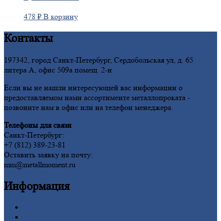
478
₽
В корзину
Контакты
197342, город Санкт-Петербург, Сердобольская ул, д. 65
литера А, офис 509а помещ. 2-н
Если вы не нашли интересующей вас информации о
предоставляемом нами ассортименте металлопроката -
позвоните нам в офис или на телефон менеджера.
Телефоны для связи
Санкт-Петербург:
+7 (812) 389-23-81
Оставить заявку на почту:
mm@metallmoment.ru
Информация
Главная
Вакансии