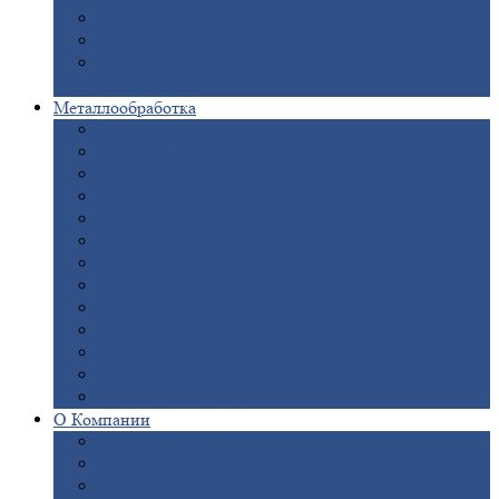
Опоры
ЛЭП
Дымовые
трубы
Закладные
детали для железобетонных
конструкций
Металлообработка
Анодировка
Горячее
цинкование
Лазерная
резка
Правка
плоского металлопроката
Продольно-поперечная
резка рулонов
Порошковая
покраска
Размотка
арматуры
Рубка
металла гильотиной
Резка
газом и плазмой
Сварочно-сборочные
работы
Токарная
обработка
Фрезерование
металла
Шлифовка
металла
О
Компании
Сертификаты
Новости
Вакансии