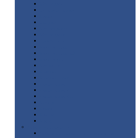
Монтеррей
Супермонтеррей
Макси
Экоррей
Монтекристо
Монтерроса
Трамонтана
Квинта
плюс
Квинта
плюс 3D
Квинта
уно
Монкатта
Классик
Классик
плюс
Ламонтерра
Ламонтерра
X
Ламонтерра
XL
Модерн
Камея
Квадро
Кредо
Доборные
элементы
Доборные
элементы с полимерным