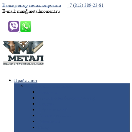
Калькулятор металлопроката
+7 (812) 389-23-81
E-mail: mm@metallmoment.ru
Прайс-лист
Черный
металлопрокат
Арматура
Двутавровая
балка (двутавр)
Квадрат
Круг
стальной
Полоса
стальная
Проволока
Сетка