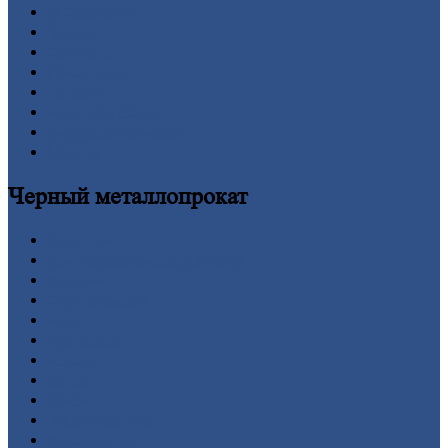
О
Компании
Заводы
Контакты
Прайс-лист
Новости
Личный
кабинет
Оформление
заказа
Оплата
Черный
металлопрокат
Арматура
Двутавровая
балка (двутавр)
Квадрат
Круг
стальной
Лист
Проволока
Рельсы
Сетка
Труба
Шестигранник
Калькулятор