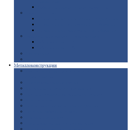
покрытием
Доборные
элементы оцинкованные
Евроштакетник
Штакетник
металлический полукруглый
Штакетник
металлический П-образный
Штакетник
металлический М-образный
Забор
металлический «Еврожалюзи»
Забор
жалюзи — Z
Забор
жалюзи — S
Сантехника
Рельсы
Металлоконструкции
Рамные
конструкции для дорожного
строительства
Быстровозводимые
здания
Металлоконструкции
для мостов
Технологические
металлоконструкции
Козловой
кран
Нестандартные
металлоконструкции
Решетки,
заборы и ограды
Прожекторные
мачты
Изготовление
лестниц из металла
Открытые
крановые эстакады