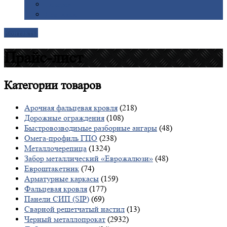
Галерея
Доставка
Контакты
Прайс-лист
Категории
товаров
Арочная фальцевая кровля
(218)
Дорожные ограждения
(108)
Быстровозводимые разборные ангары
(48)
Омега-профиль ГПО
(238)
Металлочерепица
(1324)
Забор металлический «Еврожалюзи»
(48)
Евроштакетник
(74)
Арматурные каркасы
(159)
Фальцевая кровля
(177)
Панели СИП (SIP)
(69)
Сварной решетчатый настил
(13)
Черный металлопрокат
(2932)