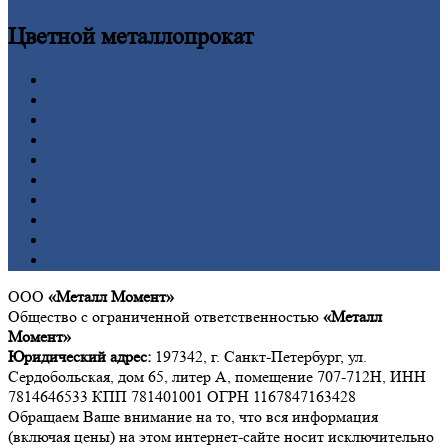
Цветной
металлопрокат
Алюминий
Бронза
Вольфрам
Латунь
Медь
Никель
Олово
Свинец
Титан
Цинк
ООО
«Металл Момент»
Общество с ограниченной ответственностью
«Металл
Момент»
Юридический адрес:
197342, г. Санкт-Петербург, ул.
Сердобольская, дом 65, литер А, помещение 707-712Н, ИНН
7814646533 КПП 781401001 ОГРН 1167847163428
Обращаем Ваше внимание на то, что вся информация
(включая цены) на этом интернет-сайте носит исключительно