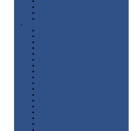
Труба
стальная
Уголок
стальной
Швеллер
Шестигранник
Листовой
прокат
Просечно-вытяжной
лист / ПВЛ
Лист
холоднокатаный
Лист
оцинкованный
Лист
горячекатаный Ст09Г2С
Лист
горячекатаный Ст3
Лист
рифленый: чечевицы
Лист
сталь 10Г2ФБЮ
Лист
сталь 10ХСНД
Лист
сталь 10ХСНД-12
Лист
сталь 12Х1МФ
Лист
сталь 12ХМ
Лист
сталь 16ГС
Лист
сталь 20
Лист
сталь 20К
Лист
сталь 20ЮЧ
Лист
сталь 20Х
Лист
сталь 22К
Лист
сталь 45