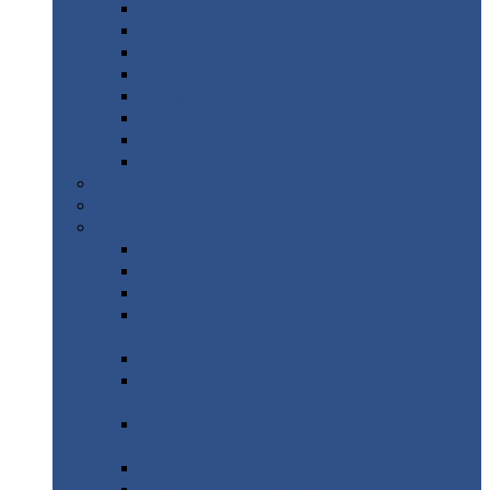
Дорожные
плиты
Каналы
непроходные
Ленточный
фундамент
Лифтовые
шахты
Перемычки
бетонные
Аэродромные
плиты
Фундаментные
блоки
Тепловые
камеры
Авиатехприемка
(РТ приемка)
Арочное
укрытие для конвейеров из профнастила
Профнастил
с нестандартной шириной
Профнастил
с нестандартной шириной С8
Профнастил
с нестандартной шириной С10
Профнастил
с нестандартной шириной СС10
Профнастил
с нестандартной шириной
МП10
Профнастил
с нестандартной шириной С15
Профнастил
с нестандартной шириной
МП18
Профнастил
с нестандартной шириной
МП20
Профнастил
с нестандартной шириной С18