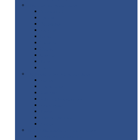
Цветной
металлопрокат
Алюминий
Бронза
Вольфрам
Латунь
Медь
Никель
Олово
Свинец
Титан
Цинк
Нержавеющий
металлопрокат
Лента
Проволока
Квадрат
Круг
нержавеющий
Лист/рулон
Труба
Шестигранник
Диски
ЖБИ
/ Железобетонные изделия
Бордюрный
камень