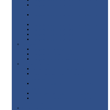
Профнастил
с нестандартной шириной С21
Профнастил
с нестандартной шириной
МП35
Профнастил
с нестандартной шириной
НС35
Профнастил
с нестандартной шириной С44
Профнастил
с нестандартной шириной Н60
Профнастил
с нестандартной шириной Н75
Профнастил
с нестандартной шириной Н114
Профнастил
Профнастил
для крыши
Профнастил
окрашенный
Профнастил
оцинкованный
Сэндвич-панели
Нестандартные
сэндвич панели
С
минераловатным утеплителем (
кровельные )
С
утеплителем из пенополистерола (
кровельные )
С
минераловатным утеплителем ( стеновые )
С
утеплителем из пенополистерола (
стеновые )
Металлочерепица