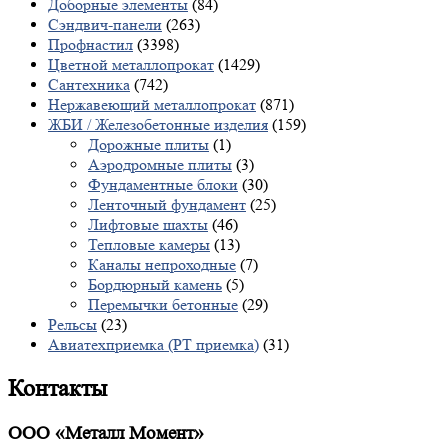
Доборные элементы
(84)
Сэндвич-панели
(263)
Профнастил
(3398)
Цветной металлопрокат
(1429)
Сантехника
(742)
Нержавеющий металлопрокат
(871)
ЖБИ / Железобетонные изделия
(159)
Дорожные плиты
(1)
Аэродромные плиты
(3)
Фундаментные блоки
(30)
Ленточный фундамент
(25)
Лифтовые шахты
(46)
Тепловые камеры
(13)
Каналы непроходные
(7)
Бордюрный камень
(5)
Перемычки бетонные
(29)
Рельсы
(23)
Авиатехприемка (РТ приемка)
(31)
Контакты
ООО «Металл Момент»