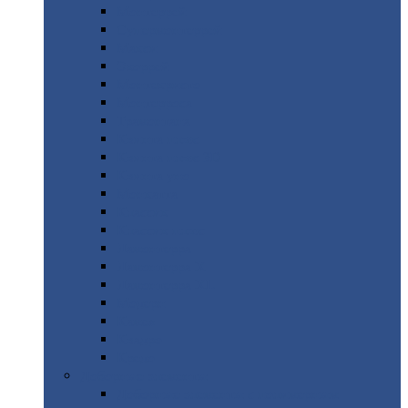
Монтеррей
Супермонтеррей
Макси
Экоррей
Монтекристо
Монтерроса
Трамонтана
Квинта
плюс
Квинта
плюс 3D
Квинта
уно
Монкатта
Классик
Классик
плюс
Ламонтерра
Ламонтерра
X
Ламонтерра
XL
Модерн
Камея
Квадро
Кредо
Доборные
элементы
Доборные
элементы с полимерным