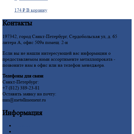
174
₽
В корзину
Контакты
197342, город Санкт-Петербург, Сердобольская ул, д. 65
литера А, офис 509а помещ. 2-н
Если вы не нашли интересующей вас информации о
предоставляемом нами ассортименте металлопроката -
позвоните нам в офис или на телефон менеджера.
Телефоны для связи
Санкт-Петербург:
+7 (812) 389-23-81
Оставить заявку на почту:
mm@metallmoment.ru
Информация
Главная
Вакансии