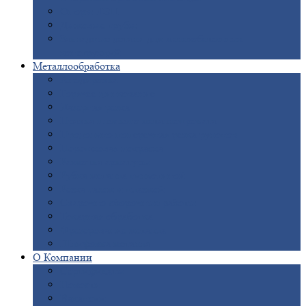
Опоры
ЛЭП
Дымовые
трубы
Закладные
детали для железобетонных
конструкций
Металлообработка
Анодировка
Горячее
цинкование
Лазерная
резка
Правка
плоского металлопроката
Продольно-поперечная
резка рулонов
Порошковая
покраска
Размотка
арматуры
Рубка
металла гильотиной
Резка
газом и плазмой
Сварочно-сборочные
работы
Токарная
обработка
Фрезерование
металла
Шлифовка
металла
О
Компании
Сертификаты
Новости
Вакансии