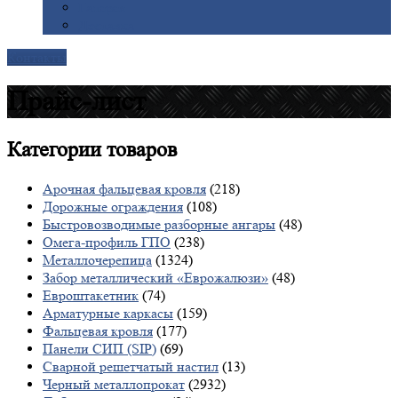
Галерея
Доставка
Контакты
Прайс-лист
Категории
товаров
Арочная фальцевая кровля
(218)
Дорожные ограждения
(108)
Быстровозводимые разборные ангары
(48)
Омега-профиль ГПО
(238)
Металлочерепица
(1324)
Забор металлический «Еврожалюзи»
(48)
Евроштакетник
(74)
Арматурные каркасы
(159)
Фальцевая кровля
(177)
Панели СИП (SIP)
(69)
Сварной решетчатый настил
(13)
Черный металлопрокат
(2932)