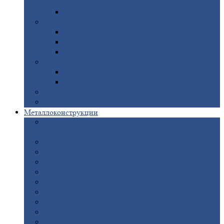
покрытием
Доборные
элементы оцинкованные
Евроштакетник
Штакетник
металлический полукруглый
Штакетник
металлический П-образный
Штакетник
металлический М-образный
Забор
металлический «Еврожалюзи»
Забор
жалюзи — Z
Забор
жалюзи — S
Сантехника
Рельсы
Металлоконструкции
Рамные
конструкции для дорожного
строительства
Быстровозводимые
здания
Металлоконструкции
для мостов
Технологические
металлоконструкции
Козловой
кран
Нестандартные
металлоконструкции
Решетки,
заборы и ограды
Прожекторные
мачты
Изготовление
лестниц из металла
Открытые
крановые эстакады