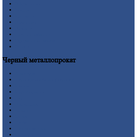
О
Компании
Заводы
Контакты
Прайс-лист
Новости
Личный
кабинет
Оформление
заказа
Оплата
Черный
металлопрокат
Арматура
Двутавровая
балка (двутавр)
Квадрат
Круг
стальной
Лист
Проволока
Рельсы
Сетка
Труба
Шестигранник
Калькулятор