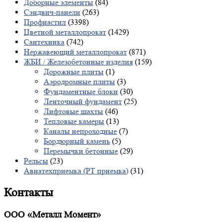
Доборные элементы
(84)
Сэндвич-панели
(263)
Профнастил
(3398)
Цветной металлопрокат
(1429)
Сантехника
(742)
Нержавеющий металлопрокат
(871)
ЖБИ / Железобетонные изделия
(159)
Дорожные плиты
(1)
Аэродромные плиты
(3)
Фундаментные блоки
(30)
Ленточный фундамент
(25)
Лифтовые шахты
(46)
Тепловые камеры
(13)
Каналы непроходные
(7)
Бордюрный камень
(5)
Перемычки бетонные
(29)
Рельсы
(23)
Авиатехприемка (РТ приемка)
(31)
Контакты
ООО «Металл Момент»