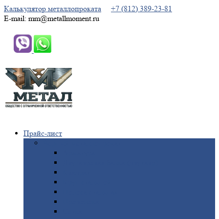
Калькулятор металлопроката
+7 (812) 389-23-81
E-mail: mm@metallmoment.ru
Прайс-лист
Черный
металлопрокат
Арматура
Двутавровая
балка (двутавр)
Квадрат
Круг
стальной
Полоса
стальная
Проволока
Сетка