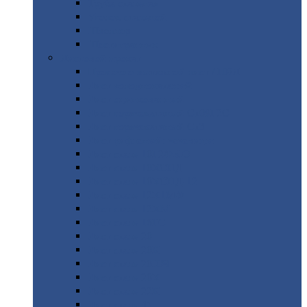
Труба
стальная
Уголок
стальной
Швеллер
Шестигранник
Листовой
прокат
Просечно-вытяжной
лист / ПВЛ
Лист
холоднокатаный
Лист
оцинкованный
Лист
горячекатаный Ст09Г2С
Лист
горячекатаный Ст3
Лист
рифленый: чечевицы
Лист
сталь 10Г2ФБЮ
Лист
сталь 10ХСНД
Лист
сталь 10ХСНД-12
Лист
сталь 12Х1МФ
Лист
сталь 12ХМ
Лист
сталь 16ГС
Лист
сталь 20
Лист
сталь 20К
Лист
сталь 20ЮЧ
Лист
сталь 20Х
Лист
сталь 22К
Лист
сталь 45