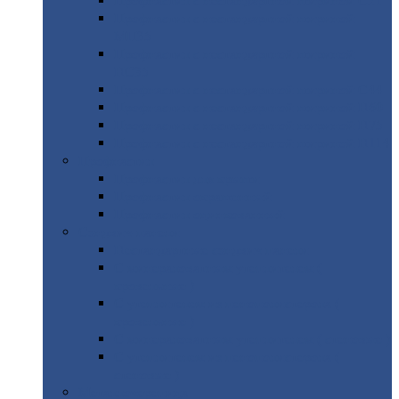
Профнастил
с нестандартной шириной С21
Профнастил
с нестандартной шириной
МП35
Профнастил
с нестандартной шириной
НС35
Профнастил
с нестандартной шириной С44
Профнастил
с нестандартной шириной Н60
Профнастил
с нестандартной шириной Н75
Профнастил
с нестандартной шириной Н114
Профнастил
Профнастил
для крыши
Профнастил
окрашенный
Профнастил
оцинкованный
Сэндвич-панели
Нестандартные
сэндвич панели
С
минераловатным утеплителем (
кровельные )
С
утеплителем из пенополистерола (
кровельные )
С
минераловатным утеплителем ( стеновые )
С
утеплителем из пенополистерола (
стеновые )
Металлочерепица