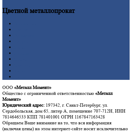
Цветной
металлопрокат
Алюминий
Бронза
Вольфрам
Латунь
Медь
Никель
Олово
Свинец
Титан
Цинк
ООО
«Металл Момент»
Общество с ограниченной ответственностью
«Металл
Момент»
Юридический адрес:
197342, г. Санкт-Петербург, ул.
Сердобольская, дом 65, литер А, помещение 707-712Н, ИНН
7814646533 КПП 781401001 ОГРН 1167847163428
Обращаем Ваше внимание на то, что вся информация
(включая цены) на этом интернет-сайте носит исключительно