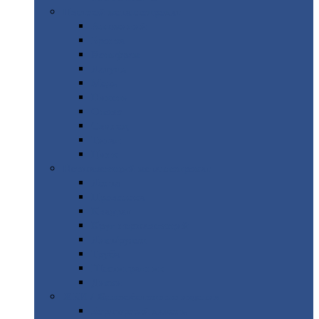
Цветной
металлопрокат
Алюминий
Бронза
Вольфрам
Латунь
Медь
Никель
Олово
Свинец
Титан
Цинк
Нержавеющий
металлопрокат
Лента
Проволока
Квадрат
Круг
нержавеющий
Лист/рулон
Труба
Шестигранник
Диски
ЖБИ
/ Железобетонные изделия
Бордюрный
камень