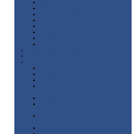
Дорожные
плиты
Каналы
непроходные
Ленточный
фундамент
Лифтовые
шахты
Перемычки
бетонные
Аэродромные
плиты
Фундаментные
блоки
Тепловые
камеры
Авиатехприемка
(РТ приемка)
Арочное
укрытие для конвейеров из профнастила
Профнастил
с нестандартной шириной
Профнастил
с нестандартной шириной С8
Профнастил
с нестандартной шириной С10
Профнастил
с нестандартной шириной СС10
Профнастил
с нестандартной шириной
МП10
Профнастил
с нестандартной шириной С15
Профнастил
с нестандартной шириной
МП18
Профнастил
с нестандартной шириной
МП20
Профнастил
с нестандартной шириной С18