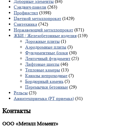
Доборные элементы
(84)
Сэндвич-панели
(263)
Профнастил
(3398)
Цветной металлопрокат
(1429)
Сантехника
(742)
Нержавеющий металлопрокат
(871)
ЖБИ / Железобетонные изделия
(159)
Дорожные плиты
(1)
Аэродромные плиты
(3)
Фундаментные блоки
(30)
Ленточный фундамент
(25)
Лифтовые шахты
(46)
Тепловые камеры
(13)
Каналы непроходные
(7)
Бордюрный камень
(5)
Перемычки бетонные
(29)
Рельсы
(23)
Авиатехприемка (РТ приемка)
(31)
Контакты
ООО «Металл Момент»