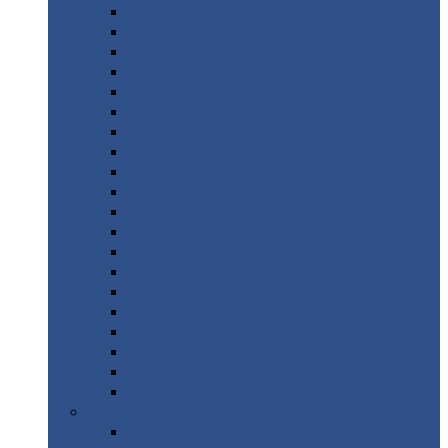
Монтеррей
Супермонтеррей
Макси
Экоррей
Монтекристо
Монтерроса
Трамонтана
Квинта
плюс
Квинта
плюс 3D
Квинта
уно
Монкатта
Классик
Классик
плюс
Ламонтерра
Ламонтерра
X
Ламонтерра
XL
Модерн
Камея
Квадро
Кредо
Доборные
элементы
Доборные
элементы с полимерным