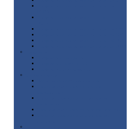
Профнастил
с нестандартной шириной С21
Профнастил
с нестандартной шириной
МП35
Профнастил
с нестандартной шириной
НС35
Профнастил
с нестандартной шириной С44
Профнастил
с нестандартной шириной Н60
Профнастил
с нестандартной шириной Н75
Профнастил
с нестандартной шириной Н114
Профнастил
Профнастил
для крыши
Профнастил
окрашенный
Профнастил
оцинкованный
Сэндвич-панели
Нестандартные
сэндвич панели
С
минераловатным утеплителем (
кровельные )
С
утеплителем из пенополистерола (
кровельные )
С
минераловатным утеплителем ( стеновые )
С
утеплителем из пенополистерола (
стеновые )
Металлочерепица