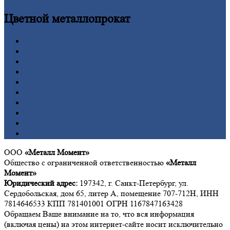
Цветной
металлопрокат
Алюминий
Бронза
Вольфрам
Латунь
Медь
Никель
Олово
Свинец
Титан
Цинк
ООО
«Металл Момент»
Общество с ограниченной ответственностью
«Металл
Момент»
Юридический адрес:
197342, г. Санкт-Петербург, ул.
Сердобольская, дом 65, литер А, помещение 707-712Н, ИНН
7814646533 КПП 781401001 ОГРН 1167847163428
Обращаем Ваше внимание на то, что вся информация
(включая цены) на этом интернет-сайте носит исключительно