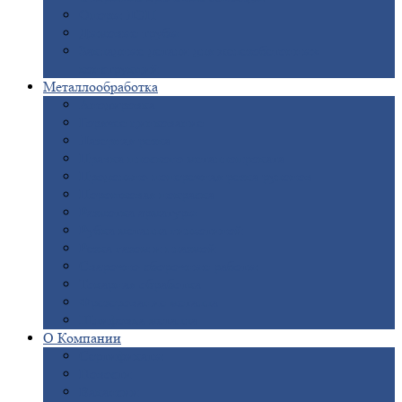
Опоры
ЛЭП
Дымовые
трубы
Закладные
детали для железобетонных
конструкций
Металлообработка
Анодировка
Горячее
цинкование
Лазерная
резка
Правка
плоского металлопроката
Продольно-поперечная
резка рулонов
Порошковая
покраска
Размотка
арматуры
Рубка
металла гильотиной
Резка
газом и плазмой
Сварочно-сборочные
работы
Токарная
обработка
Фрезерование
металла
Шлифовка
металла
О
Компании
Сертификаты
Новости
Вакансии