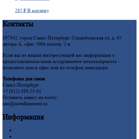
285
₽
В корзину
Контакты
197342, город Санкт-Петербург, Сердобольская ул, д. 65
литера А, офис 509а помещ. 2-н
Если вы не нашли интересующей вас информации о
предоставляемом нами ассортименте металлопроката -
позвоните нам в офис или на телефон менеджера.
Телефоны для связи
Санкт-Петербург:
+7 (812) 389-23-81
Оставить заявку на почту:
mm@metallmoment.ru
Информация
Главная
Вакансии