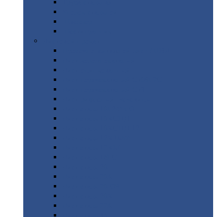
Труба
стальная
Уголок
стальной
Швеллер
Шестигранник
Листовой
прокат
Просечно-вытяжной
лист / ПВЛ
Лист
холоднокатаный
Лист
оцинкованный
Лист
горячекатаный Ст09Г2С
Лист
горячекатаный Ст3
Лист
рифленый: чечевицы
Лист
сталь 10Г2ФБЮ
Лист
сталь 10ХСНД
Лист
сталь 10ХСНД-12
Лист
сталь 12Х1МФ
Лист
сталь 12ХМ
Лист
сталь 16ГС
Лист
сталь 20
Лист
сталь 20К
Лист
сталь 20ЮЧ
Лист
сталь 20Х
Лист
сталь 22К
Лист
сталь 45