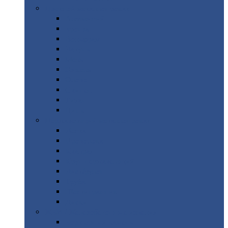
Цветной
металлопрокат
Алюминий
Бронза
Вольфрам
Латунь
Медь
Никель
Олово
Свинец
Титан
Цинк
Нержавеющий
металлопрокат
Лента
Проволока
Квадрат
Круг
нержавеющий
Лист/рулон
Труба
Шестигранник
Диски
ЖБИ
/ Железобетонные изделия
Бордюрный
камень