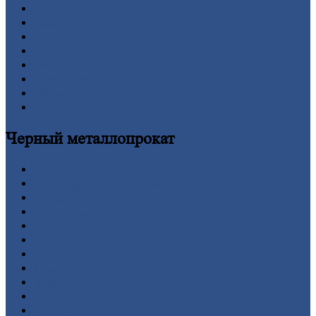
О
Компании
Заводы
Контакты
Прайс-лист
Новости
Личный
кабинет
Оформление
заказа
Оплата
Черный
металлопрокат
Арматура
Двутавровая
балка (двутавр)
Квадрат
Круг
стальной
Лист
Проволока
Рельсы
Сетка
Труба
Шестигранник
Калькулятор