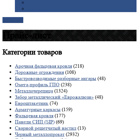
Галерея
Доставка
Контакты
Прайс-лист
Категории
товаров
Арочная фальцевая кровля
(218)
Дорожные ограждения
(108)
Быстровозводимые разборные ангары
(48)
Омега-профиль ГПО
(238)
Металлочерепица
(1324)
Забор металлический «Еврожалюзи»
(48)
Евроштакетник
(74)
Арматурные каркасы
(159)
Фальцевая кровля
(177)
Панели СИП (SIP)
(69)
Сварной решетчатый настил
(13)
Черный металлопрокат
(2932)