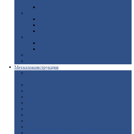
покрытием
Доборные
элементы оцинкованные
Евроштакетник
Штакетник
металлический полукруглый
Штакетник
металлический П-образный
Штакетник
металлический М-образный
Забор
металлический «Еврожалюзи»
Забор
жалюзи — Z
Забор
жалюзи — S
Сантехника
Рельсы
Металлоконструкции
Рамные
конструкции для дорожного
строительства
Быстровозводимые
здания
Металлоконструкции
для мостов
Технологические
металлоконструкции
Козловой
кран
Нестандартные
металлоконструкции
Решетки,
заборы и ограды
Прожекторные
мачты
Изготовление
лестниц из металла
Открытые
крановые эстакады