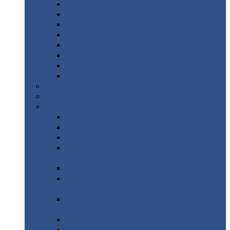
Дорожные
плиты
Каналы
непроходные
Ленточный
фундамент
Лифтовые
шахты
Перемычки
бетонные
Аэродромные
плиты
Фундаментные
блоки
Тепловые
камеры
Авиатехприемка
(РТ приемка)
Арочное
укрытие для конвейеров из профнастила
Профнастил
с нестандартной шириной
Профнастил
с нестандартной шириной С8
Профнастил
с нестандартной шириной С10
Профнастил
с нестандартной шириной СС10
Профнастил
с нестандартной шириной
МП10
Профнастил
с нестандартной шириной С15
Профнастил
с нестандартной шириной
МП18
Профнастил
с нестандартной шириной
МП20
Профнастил
с нестандартной шириной С18