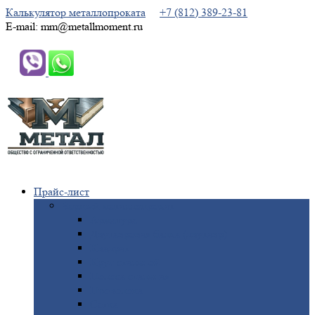
Калькулятор металлопроката
+7 (812) 389-23-81
E-mail: mm@metallmoment.ru
Прайс-лист
Черный
металлопрокат
Арматура
Двутавровая
балка (двутавр)
Квадрат
Круг
стальной
Полоса
стальная
Проволока
Сетка