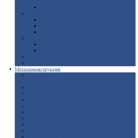
покрытием
Доборные
элементы оцинкованные
Евроштакетник
Штакетник
металлический полукруглый
Штакетник
металлический П-образный
Штакетник
металлический М-образный
Забор
металлический «Еврожалюзи»
Забор
жалюзи — Z
Забор
жалюзи — S
Сантехника
Рельсы
Металлоконструкции
Рамные
конструкции для дорожного
строительства
Быстровозводимые
здания
Металлоконструкции
для мостов
Технологические
металлоконструкции
Козловой
кран
Нестандартные
металлоконструкции
Решетки,
заборы и ограды
Прожекторные
мачты
Изготовление
лестниц из металла
Открытые
крановые эстакады