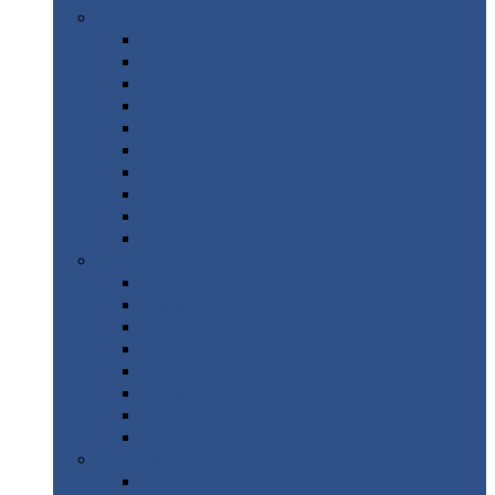
Цветной
металлопрокат
Алюминий
Бронза
Вольфрам
Латунь
Медь
Никель
Олово
Свинец
Титан
Цинк
Нержавеющий
металлопрокат
Лента
Проволока
Квадрат
Круг
нержавеющий
Лист/рулон
Труба
Шестигранник
Диски
ЖБИ
/ Железобетонные изделия
Бордюрный
камень