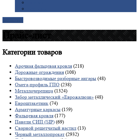
Галерея
Доставка
Контакты
Прайс-лист
Категории
товаров
Арочная фальцевая кровля
(218)
Дорожные ограждения
(108)
Быстровозводимые разборные ангары
(48)
Омега-профиль ГПО
(238)
Металлочерепица
(1324)
Забор металлический «Еврожалюзи»
(48)
Евроштакетник
(74)
Арматурные каркасы
(159)
Фальцевая кровля
(177)
Панели СИП (SIP)
(69)
Сварной решетчатый настил
(13)
Черный металлопрокат
(2932)