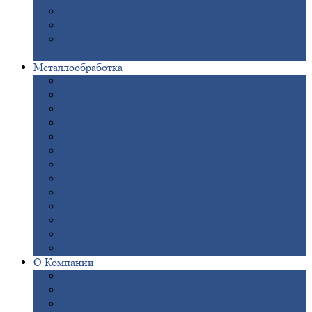
Опоры
ЛЭП
Дымовые
трубы
Закладные
детали для железобетонных
конструкций
Металлообработка
Анодировка
Горячее
цинкование
Лазерная
резка
Правка
плоского металлопроката
Продольно-поперечная
резка рулонов
Порошковая
покраска
Размотка
арматуры
Рубка
металла гильотиной
Резка
газом и плазмой
Сварочно-сборочные
работы
Токарная
обработка
Фрезерование
металла
Шлифовка
металла
О
Компании
Сертификаты
Новости
Вакансии