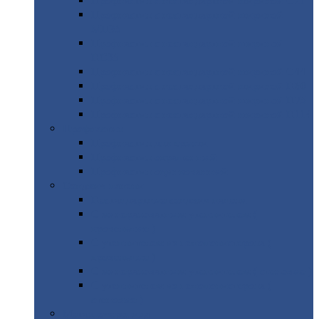
Профнастил
с нестандартной шириной С21
Профнастил
с нестандартной шириной
МП35
Профнастил
с нестандартной шириной
НС35
Профнастил
с нестандартной шириной С44
Профнастил
с нестандартной шириной Н60
Профнастил
с нестандартной шириной Н75
Профнастил
с нестандартной шириной Н114
Профнастил
Профнастил
для крыши
Профнастил
окрашенный
Профнастил
оцинкованный
Сэндвич-панели
Нестандартные
сэндвич панели
С
минераловатным утеплителем (
кровельные )
С
утеплителем из пенополистерола (
кровельные )
С
минераловатным утеплителем ( стеновые )
С
утеплителем из пенополистерола (
стеновые )
Металлочерепица