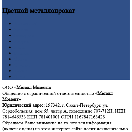
Цветной
металлопрокат
Алюминий
Бронза
Вольфрам
Латунь
Медь
Никель
Олово
Свинец
Титан
Цинк
ООО
«Металл Момент»
Общество с ограниченной ответственностью
«Металл
Момент»
Юридический адрес:
197342, г. Санкт-Петербург, ул.
Сердобольская, дом 65, литер А, помещение 707-712Н, ИНН
7814646533 КПП 781401001 ОГРН 1167847163428
Обращаем Ваше внимание на то, что вся информация
(включая цены) на этом интернет-сайте носит исключительно