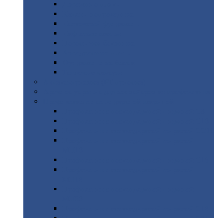
Дорожные
плиты
Каналы
непроходные
Ленточный
фундамент
Лифтовые
шахты
Перемычки
бетонные
Аэродромные
плиты
Фундаментные
блоки
Тепловые
камеры
Авиатехприемка
(РТ приемка)
Арочное
укрытие для конвейеров из профнастила
Профнастил
с нестандартной шириной
Профнастил
с нестандартной шириной С8
Профнастил
с нестандартной шириной С10
Профнастил
с нестандартной шириной СС10
Профнастил
с нестандартной шириной
МП10
Профнастил
с нестандартной шириной С15
Профнастил
с нестандартной шириной
МП18
Профнастил
с нестандартной шириной
МП20
Профнастил
с нестандартной шириной С18