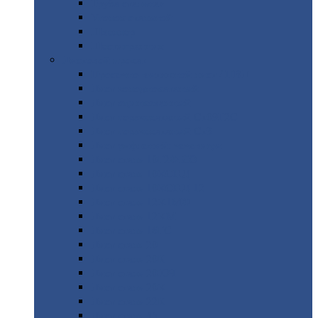
Труба
стальная
Уголок
стальной
Швеллер
Шестигранник
Листовой
прокат
Просечно-вытяжной
лист / ПВЛ
Лист
холоднокатаный
Лист
оцинкованный
Лист
горячекатаный Ст09Г2С
Лист
горячекатаный Ст3
Лист
рифленый: чечевицы
Лист
сталь 10Г2ФБЮ
Лист
сталь 10ХСНД
Лист
сталь 10ХСНД-12
Лист
сталь 12Х1МФ
Лист
сталь 12ХМ
Лист
сталь 16ГС
Лист
сталь 20
Лист
сталь 20К
Лист
сталь 20ЮЧ
Лист
сталь 20Х
Лист
сталь 22К
Лист
сталь 45