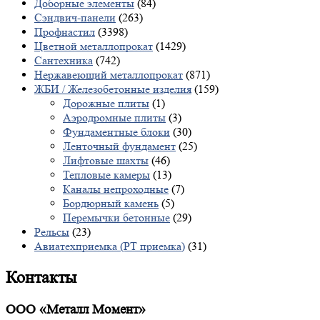
Доборные элементы
(84)
Сэндвич-панели
(263)
Профнастил
(3398)
Цветной металлопрокат
(1429)
Сантехника
(742)
Нержавеющий металлопрокат
(871)
ЖБИ / Железобетонные изделия
(159)
Дорожные плиты
(1)
Аэродромные плиты
(3)
Фундаментные блоки
(30)
Ленточный фундамент
(25)
Лифтовые шахты
(46)
Тепловые камеры
(13)
Каналы непроходные
(7)
Бордюрный камень
(5)
Перемычки бетонные
(29)
Рельсы
(23)
Авиатехприемка (РТ приемка)
(31)
Контакты
ООО «Металл Момент»