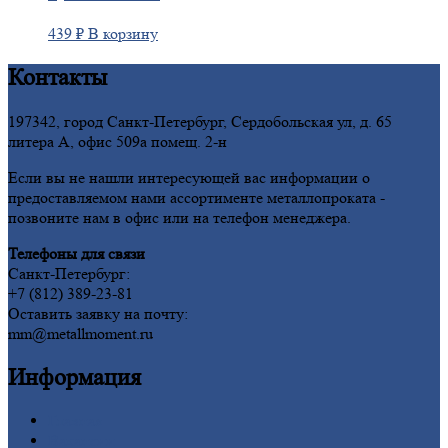
439
₽
В корзину
Контакты
197342, город Санкт-Петербург, Сердобольская ул, д. 65
литера А, офис 509а помещ. 2-н
Если вы не нашли интересующей вас информации о
предоставляемом нами ассортименте металлопроката -
позвоните нам в офис или на телефон менеджера.
Телефоны для связи
Санкт-Петербург:
+7 (812) 389-23-81
Оставить заявку на почту:
mm@metallmoment.ru
Информация
Главная
Вакансии