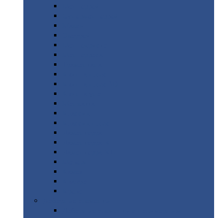
Монтеррей
Супермонтеррей
Макси
Экоррей
Монтекристо
Монтерроса
Трамонтана
Квинта
плюс
Квинта
плюс 3D
Квинта
уно
Монкатта
Классик
Классик
плюс
Ламонтерра
Ламонтерра
X
Ламонтерра
XL
Модерн
Камея
Квадро
Кредо
Доборные
элементы
Доборные
элементы с полимерным