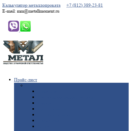
Калькулятор металлопроката
+7 (812) 389-23-81
E-mail: mm@metallmoment.ru
Прайс-лист
Черный
металлопрокат
Арматура
Двутавровая
балка (двутавр)
Квадрат
Круг
стальной
Полоса
стальная
Проволока
Сетка