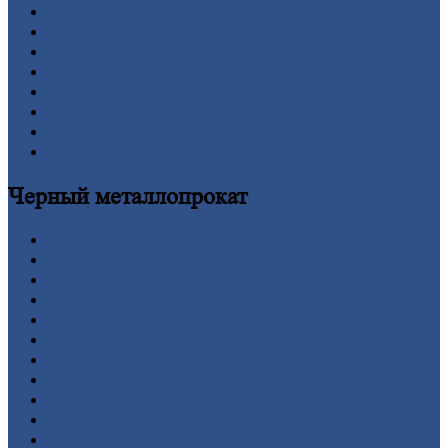
О
Компании
Заводы
Контакты
Прайс-лист
Новости
Личный
кабинет
Оформление
заказа
Оплата
Черный
металлопрокат
Арматура
Двутавровая
балка (двутавр)
Квадрат
Круг
стальной
Лист
Проволока
Рельсы
Сетка
Труба
Шестигранник
Калькулятор