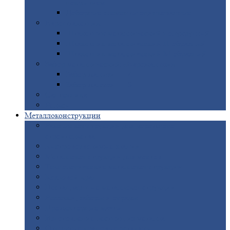
покрытием
Доборные
элементы оцинкованные
Евроштакетник
Штакетник
металлический полукруглый
Штакетник
металлический П-образный
Штакетник
металлический М-образный
Забор
металлический «Еврожалюзи»
Забор
жалюзи — Z
Забор
жалюзи — S
Сантехника
Рельсы
Металлоконструкции
Рамные
конструкции для дорожного
строительства
Быстровозводимые
здания
Металлоконструкции
для мостов
Технологические
металлоконструкции
Козловой
кран
Нестандартные
металлоконструкции
Решетки,
заборы и ограды
Прожекторные
мачты
Изготовление
лестниц из металла
Открытые
крановые эстакады