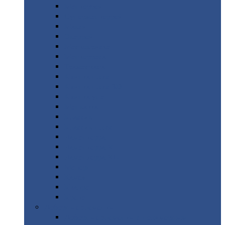
Монтеррей
Супермонтеррей
Макси
Экоррей
Монтекристо
Монтерроса
Трамонтана
Квинта
плюс
Квинта
плюс 3D
Квинта
уно
Монкатта
Классик
Классик
плюс
Ламонтерра
Ламонтерра
X
Ламонтерра
XL
Модерн
Камея
Квадро
Кредо
Доборные
элементы
Доборные
элементы с полимерным