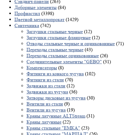
Сэндвич-панели
(263)
Доборные элементы
(84)
Профнастил
(3398)
Цветной металлопрокат
(1429)
Сантехника
(742)
Заглушки стальные черные
(12)
Заглушки стальные фланцевые
(12)
Отводы стальные черные и оцинкованные
(71)
Переходы стальные черные
(43)
Переходы стальные оцинкованные
(26)
Соединительные элементы "GEBO"
(31)
Компенсаторы
(8)
Фитинги из ковкого чугуна
(102)
Фитинги из стали
(70)
Задвижки из стали
(12)
Задвижки из чугуна
(36)
Затворы дисковые из чугуна
(30)
Вентили из стали
(9)
Вентили из чугуна
(19)
Краны латунные ALTStream
(31)
Краны латунные
(22)
Краны стальные "ЕМКА"
(23)
Краны стальные "МАРШАЛ"
(26)