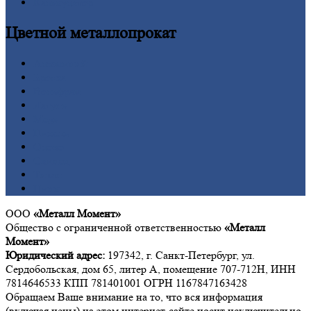
Калькулятор
Цветной
металлопрокат
Алюминий
Бронза
Вольфрам
Латунь
Медь
Никель
Олово
Свинец
Титан
Цинк
ООО
«Металл Момент»
Общество с ограниченной ответственностью
«Металл
Момент»
Юридический адрес:
197342, г. Санкт-Петербург, ул.
Сердобольская, дом 65, литер А, помещение 707-712Н, ИНН
7814646533 КПП 781401001 ОГРН 1167847163428
Обращаем Ваше внимание на то, что вся информация
(включая цены) на этом интернет-сайте носит исключительно