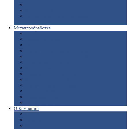
Опоры
ЛЭП
Дымовые
трубы
Закладные
детали для железобетонных
конструкций
Металлообработка
Анодировка
Горячее
цинкование
Лазерная
резка
Правка
плоского металлопроката
Продольно-поперечная
резка рулонов
Порошковая
покраска
Размотка
арматуры
Рубка
металла гильотиной
Резка
газом и плазмой
Сварочно-сборочные
работы
Токарная
обработка
Фрезерование
металла
Шлифовка
металла
О
Компании
Сертификаты
Новости
Вакансии