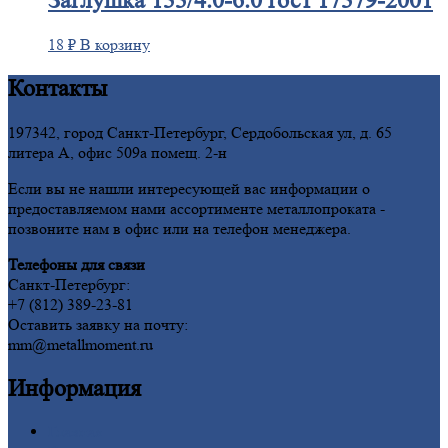
Заглушка
133/4.0-6.0 гост 17379-2001
18
₽
В корзину
Контакты
197342, город Санкт-Петербург, Сердобольская ул, д. 65
литера А, офис 509а помещ. 2-н
Если вы не нашли интересующей вас информации о
предоставляемом нами ассортименте металлопроката -
позвоните нам в офис или на телефон менеджера.
Телефоны для связи
Санкт-Петербург:
+7 (812) 389-23-81
Оставить заявку на почту:
mm@metallmoment.ru
Информация
Главная