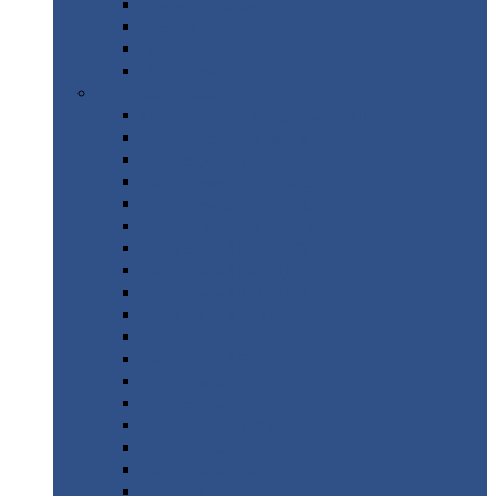
Труба
стальная
Уголок
стальной
Швеллер
Шестигранник
Листовой
прокат
Просечно-вытяжной
лист / ПВЛ
Лист
холоднокатаный
Лист
оцинкованный
Лист
горячекатаный Ст09Г2С
Лист
горячекатаный Ст3
Лист
рифленый: чечевицы
Лист
сталь 10Г2ФБЮ
Лист
сталь 10ХСНД
Лист
сталь 10ХСНД-12
Лист
сталь 12Х1МФ
Лист
сталь 12ХМ
Лист
сталь 16ГС
Лист
сталь 20
Лист
сталь 20К
Лист
сталь 20ЮЧ
Лист
сталь 20Х
Лист
сталь 22К
Лист
сталь 45