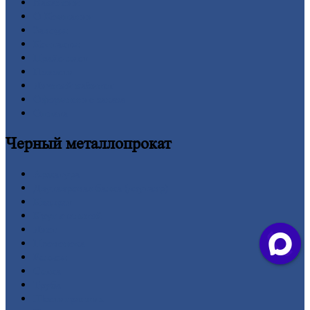
Вакансии
О
Компании
Заводы
Контакты
Прайс-лист
Новости
Личный
кабинет
Оформление
заказа
Оплата
Черный
металлопрокат
Арматура
Двутавровая
балка (двутавр)
Квадрат
Круг
стальной
Лист
Проволока
Рельсы
Сетка
Труба
Шестигранник