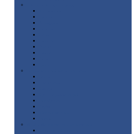
Цветной
металлопрокат
Алюминий
Бронза
Вольфрам
Латунь
Медь
Никель
Олово
Свинец
Титан
Цинк
Нержавеющий
металлопрокат
Лента
Проволока
Квадрат
Круг
нержавеющий
Лист/рулон
Труба
Шестигранник
Диски
ЖБИ
/ Железобетонные изделия
Бордюрный
камень