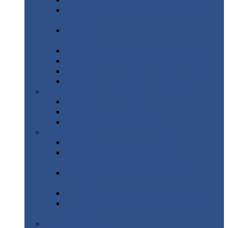
Профнастил
с нестандартной шириной С21
Профнастил
с нестандартной шириной
МП35
Профнастил
с нестандартной шириной
НС35
Профнастил
с нестандартной шириной С44
Профнастил
с нестандартной шириной Н60
Профнастил
с нестандартной шириной Н75
Профнастил
с нестандартной шириной Н114
Профнастил
Профнастил
для крыши
Профнастил
окрашенный
Профнастил
оцинкованный
Сэндвич-панели
Нестандартные
сэндвич панели
С
минераловатным утеплителем (
кровельные )
С
утеплителем из пенополистерола (
кровельные )
С
минераловатным утеплителем ( стеновые )
С
утеплителем из пенополистерола (
стеновые )
Металлочерепица