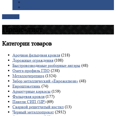
Галерея
Доставка
Контакты
Прайс-лист
Категории
товаров
Арочная фальцевая кровля
(218)
Дорожные ограждения
(108)
Быстровозводимые разборные ангары
(48)
Омега-профиль ГПО
(238)
Металлочерепица
(1324)
Забор металлический «Еврожалюзи»
(48)
Евроштакетник
(74)
Арматурные каркасы
(159)
Фальцевая кровля
(177)
Панели СИП (SIP)
(69)
Сварной решетчатый настил
(13)
Черный металлопрокат
(2932)