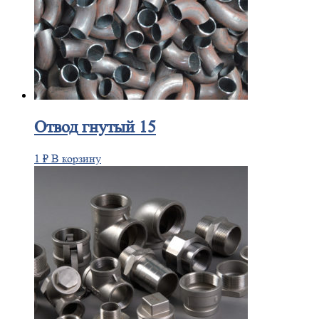
Отвод
гнутый 15
1
₽
В корзину