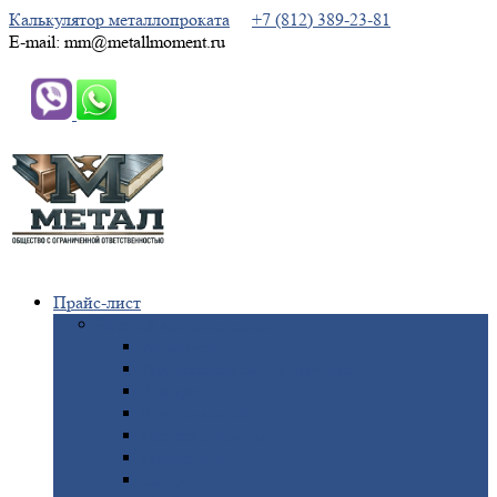
Калькулятор металлопроката
+7 (812) 389-23-81
E-mail: mm@metallmoment.ru
Прайс-лист
Черный
металлопрокат
Арматура
Двутавровая
балка (двутавр)
Квадрат
Круг
стальной
Полоса
стальная
Проволока
Сетка