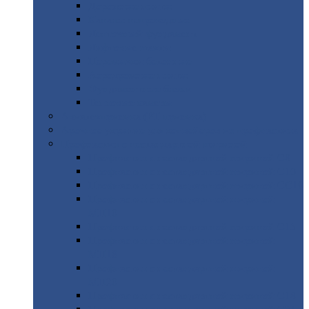
Дорожные
плиты
Каналы
непроходные
Ленточный
фундамент
Лифтовые
шахты
Перемычки
бетонные
Аэродромные
плиты
Фундаментные
блоки
Тепловые
камеры
Авиатехприемка
(РТ приемка)
Арочное
укрытие для конвейеров из профнастила
Профнастил
с нестандартной шириной
Профнастил
с нестандартной шириной С8
Профнастил
с нестандартной шириной С10
Профнастил
с нестандартной шириной СС10
Профнастил
с нестандартной шириной
МП10
Профнастил
с нестандартной шириной С15
Профнастил
с нестандартной шириной
МП18
Профнастил
с нестандартной шириной
МП20
Профнастил
с нестандартной шириной С18