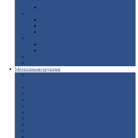
покрытием
Доборные
элементы оцинкованные
Евроштакетник
Штакетник
металлический полукруглый
Штакетник
металлический П-образный
Штакетник
металлический М-образный
Забор
металлический «Еврожалюзи»
Забор
жалюзи — Z
Забор
жалюзи — S
Сантехника
Рельсы
Металлоконструкции
Рамные
конструкции для дорожного
строительства
Быстровозводимые
здания
Металлоконструкции
для мостов
Технологические
металлоконструкции
Козловой
кран
Нестандартные
металлоконструкции
Решетки,
заборы и ограды
Прожекторные
мачты
Изготовление
лестниц из металла
Открытые
крановые эстакады