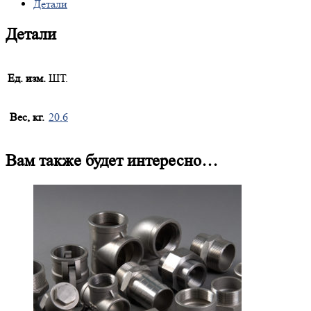
Детали
Детали
Ед. изм.
ШТ.
Вес, кг.
20.6
Вам также будет интересно…