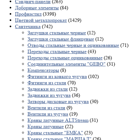
Сэндвич-панели
(263)
Доборные элементы
(84)
Профнастил
(3398)
Цветной металлопрокат
(1429)
Сантехника
(742)
Заглушки стальные черные
(12)
Заглушки стальные фланцевые
(12)
Отводы стальные черные и оцинкованные
(71)
Переходы стальные черные
(43)
Переходы стальные оцинкованные
(26)
Соединительные элементы "GEBO"
(31)
Компенсаторы
(8)
Фитинги из ковкого чугуна
(102)
Фитинги из стали
(70)
Задвижки из стали
(12)
Задвижки из чугуна
(36)
Затворы дисковые из чугуна
(30)
Вентили из стали
(9)
Вентили из чугуна
(19)
Краны латунные ALTStream
(31)
Краны латунные
(22)
Краны стальные "ЕМКА"
(23)
Краны стальные "МАРШАЛ"
(26)