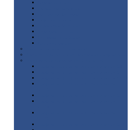
Дорожные
плиты
Каналы
непроходные
Ленточный
фундамент
Лифтовые
шахты
Перемычки
бетонные
Аэродромные
плиты
Фундаментные
блоки
Тепловые
камеры
Авиатехприемка
(РТ приемка)
Арочное
укрытие для конвейеров из профнастила
Профнастил
с нестандартной шириной
Профнастил
с нестандартной шириной С8
Профнастил
с нестандартной шириной С10
Профнастил
с нестандартной шириной СС10
Профнастил
с нестандартной шириной
МП10
Профнастил
с нестандартной шириной С15
Профнастил
с нестандартной шириной
МП18
Профнастил
с нестандартной шириной
МП20
Профнастил
с нестандартной шириной С18