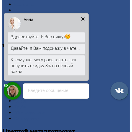
Контакты
Прайс-лист
Новости
Анна
Личный
кабинет
Оформление
заказа
Оплата
Здравствуйте! Я Вас вижу)
Черный
металлопрокат
Давайте, я Вам подскажу в чате...
К тому же, могу рассказать, как
Арматура
получить скидку 3% на первый
Двутавровая
балка (двутавр)
заказ.
Квадрат
Круг
стальной
Лист
Проволока
Введите сообщение
Рельсы
Сетка
Труба
Шестигранник
Калькулятор
Цветной
металлопрокат