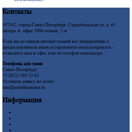
Контакты
197342, город Санкт-Петербург, Сердобольская ул, д. 65
литера А, офис 509а помещ. 2-н
Если вы не нашли интересующей вас информации о
предоставляемом нами ассортименте металлопроката -
позвоните нам в офис или на телефон менеджера.
Телефоны для связи
Санкт-Петербург:
+7 (812) 389-23-81
Оставить заявку на почту:
mm@metallmoment.ru
Информация
Главная
Вакансии
О
Компании
Заводы