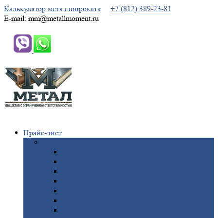
Калькулятор металлопроката
+7 (812) 389-23-81
E-mail: mm@metallmoment.ru
Прайс-лист
Черный
металлопрокат
Арматура
Двутавровая
балка (двутавр)
Квадрат
Круг
стальной
Полоса
стальная
Проволока
Сетка