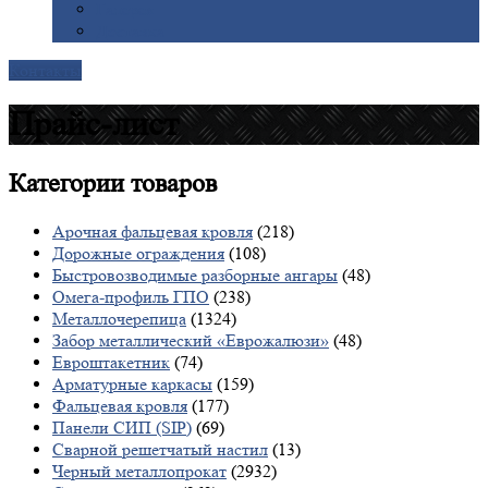
Галерея
Доставка
Контакты
Прайс-лист
Категории
товаров
Арочная фальцевая кровля
(218)
Дорожные ограждения
(108)
Быстровозводимые разборные ангары
(48)
Омега-профиль ГПО
(238)
Металлочерепица
(1324)
Забор металлический «Еврожалюзи»
(48)
Евроштакетник
(74)
Арматурные каркасы
(159)
Фальцевая кровля
(177)
Панели СИП (SIP)
(69)
Сварной решетчатый настил
(13)
Черный металлопрокат
(2932)