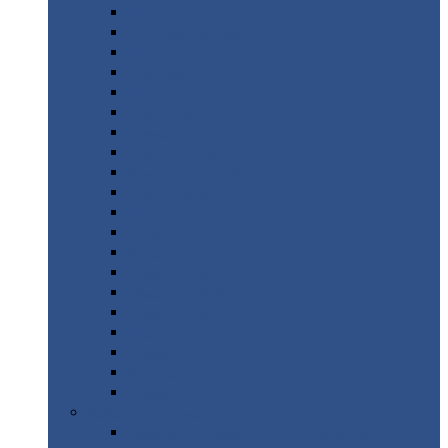
Монтеррей
Супермонтеррей
Макси
Экоррей
Монтекристо
Монтерроса
Трамонтана
Квинта
плюс
Квинта
плюс 3D
Квинта
уно
Монкатта
Классик
Классик
плюс
Ламонтерра
Ламонтерра
X
Ламонтерра
XL
Модерн
Камея
Квадро
Кредо
Доборные
элементы
Доборные
элементы с полимерным