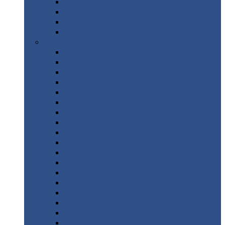
Труба
стальная
Уголок
стальной
Швеллер
Шестигранник
Листовой
прокат
Просечно-вытяжной
лист / ПВЛ
Лист
холоднокатаный
Лист
оцинкованный
Лист
горячекатаный Ст09Г2С
Лист
горячекатаный Ст3
Лист
рифленый: чечевицы
Лист
сталь 10Г2ФБЮ
Лист
сталь 10ХСНД
Лист
сталь 10ХСНД-12
Лист
сталь 12Х1МФ
Лист
сталь 12ХМ
Лист
сталь 16ГС
Лист
сталь 20
Лист
сталь 20К
Лист
сталь 20ЮЧ
Лист
сталь 20Х
Лист
сталь 22К
Лист
сталь 45