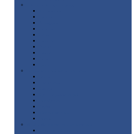
Цветной
металлопрокат
Алюминий
Бронза
Вольфрам
Латунь
Медь
Никель
Олово
Свинец
Титан
Цинк
Нержавеющий
металлопрокат
Лента
Проволока
Квадрат
Круг
нержавеющий
Лист/рулон
Труба
Шестигранник
Диски
ЖБИ
/ Железобетонные изделия
Бордюрный
камень