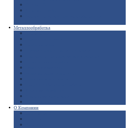
Опоры
ЛЭП
Дымовые
трубы
Закладные
детали для железобетонных
конструкций
Металлообработка
Анодировка
Горячее
цинкование
Лазерная
резка
Правка
плоского металлопроката
Продольно-поперечная
резка рулонов
Порошковая
покраска
Размотка
арматуры
Рубка
металла гильотиной
Резка
газом и плазмой
Сварочно-сборочные
работы
Токарная
обработка
Фрезерование
металла
Шлифовка
металла
О
Компании
Сертификаты
Новости
Вакансии