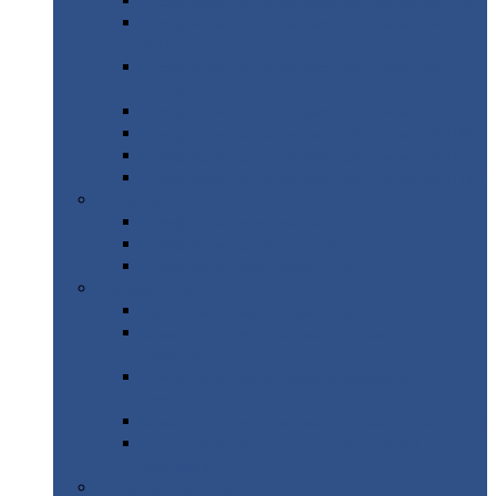
Профнастил
с нестандартной шириной С21
Профнастил
с нестандартной шириной
МП35
Профнастил
с нестандартной шириной
НС35
Профнастил
с нестандартной шириной С44
Профнастил
с нестандартной шириной Н60
Профнастил
с нестандартной шириной Н75
Профнастил
с нестандартной шириной Н114
Профнастил
Профнастил
для крыши
Профнастил
окрашенный
Профнастил
оцинкованный
Сэндвич-панели
Нестандартные
сэндвич панели
С
минераловатным утеплителем (
кровельные )
С
утеплителем из пенополистерола (
кровельные )
С
минераловатным утеплителем ( стеновые )
С
утеплителем из пенополистерола (
стеновые )
Металлочерепица