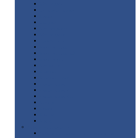
Монтеррей
Супермонтеррей
Макси
Экоррей
Монтекристо
Монтерроса
Трамонтана
Квинта
плюс
Квинта
плюс 3D
Квинта
уно
Монкатта
Классик
Классик
плюс
Ламонтерра
Ламонтерра
X
Ламонтерра
XL
Модерн
Камея
Квадро
Кредо
Доборные
элементы
Доборные
элементы с полимерным