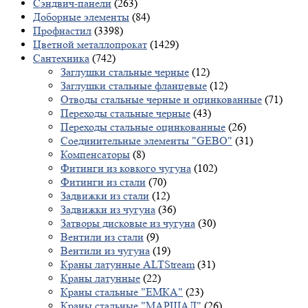
Сэндвич-панели
(263)
Доборные элементы
(84)
Профнастил
(3398)
Цветной металлопрокат
(1429)
Сантехника
(742)
Заглушки стальные черные
(12)
Заглушки стальные фланцевые
(12)
Отводы стальные черные и оцинкованные
(71)
Переходы стальные черные
(43)
Переходы стальные оцинкованные
(26)
Соединительные элементы "GEBO"
(31)
Компенсаторы
(8)
Фитинги из ковкого чугуна
(102)
Фитинги из стали
(70)
Задвижки из стали
(12)
Задвижки из чугуна
(36)
Затворы дисковые из чугуна
(30)
Вентили из стали
(9)
Вентили из чугуна
(19)
Краны латунные ALTStream
(31)
Краны латунные
(22)
Краны стальные "ЕМКА"
(23)
Краны стальные "МАРШАЛ"
(26)