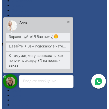
О
Компании
Заводы
Контакты
Прайс-лист
Новости
Анна
Личный
кабинет
Оформление
заказа
Оплата
Здравствуйте! Я Вас вижу)
Черный
металлопрокат
Давайте, я Вам подскажу в чате...
К тому же, могу рассказать, как
Арматура
получить скидку 3% на первый
Двутавровая
балка (двутавр)
заказ.
Квадрат
Круг
стальной
Лист
Введите сообщение
Проволока
Рельсы
Сетка
Труба
Шестигранник
Калькулятор