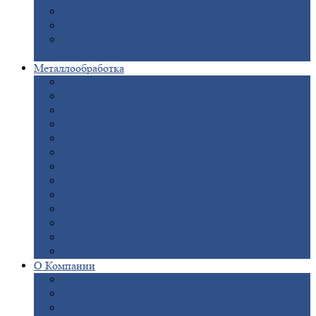
Опоры
ЛЭП
Дымовые
трубы
Закладные
детали для железобетонных
конструкций
Металлообработка
Анодировка
Горячее
цинкование
Лазерная
резка
Правка
плоского металлопроката
Продольно-поперечная
резка рулонов
Порошковая
покраска
Размотка
арматуры
Рубка
металла гильотиной
Резка
газом и плазмой
Сварочно-сборочные
работы
Токарная
обработка
Фрезерование
металла
Шлифовка
металла
О
Компании
Сертификаты
Новости
Вакансии