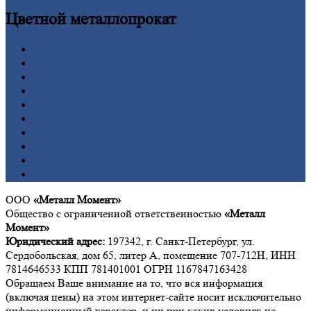
Цветной
металлопрокат
Алюминий
Бронза
Вольфрам
Латунь
Медь
Никель
Олово
Свинец
Титан
Цинк
ООО
«Металл Момент»
Общество с ограниченной ответственностью
«Металл
Момент»
Юридический адрес:
197342, г. Санкт-Петербург, ул.
Сердобольская, дом 65, литер А, помещение 707-712Н, ИНН
7814646533 КПП 781401001 ОГРН 1167847163428
Обращаем Ваше внимание на то, что вся информация
(включая цены) на этом интернет-сайте носит исключительно
информационный характер, и ни при каких условиях не