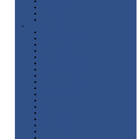
Труба
стальная
Уголок
стальной
Швеллер
Шестигранник
Листовой
прокат
Просечно-вытяжной
лист / ПВЛ
Лист
холоднокатаный
Лист
оцинкованный
Лист
горячекатаный Ст09Г2С
Лист
горячекатаный Ст3
Лист
рифленый: чечевицы
Лист
сталь 10Г2ФБЮ
Лист
сталь 10ХСНД
Лист
сталь 10ХСНД-12
Лист
сталь 12Х1МФ
Лист
сталь 12ХМ
Лист
сталь 16ГС
Лист
сталь 20
Лист
сталь 20К
Лист
сталь 20ЮЧ
Лист
сталь 20Х
Лист
сталь 22К
Лист
сталь 45