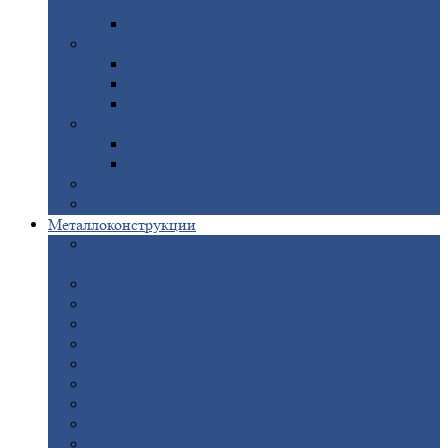
покрытием
Доборные
элементы оцинкованные
Евроштакетник
Штакетник
металлический полукруглый
Штакетник
металлический П-образный
Штакетник
металлический М-образный
Забор
металлический «Еврожалюзи»
Забор
жалюзи — Z
Забор
жалюзи — S
Сантехника
Рельсы
Металлоконструкции
Рамные
конструкции для дорожного
строительства
Быстровозводимые
здания
Металлоконструкции
для мостов
Технологические
металлоконструкции
Козловой
кран
Нестандартные
металлоконструкции
Решетки,
заборы и ограды
Прожекторные
мачты
Изготовление
лестниц из металла
Открытые
крановые эстакады