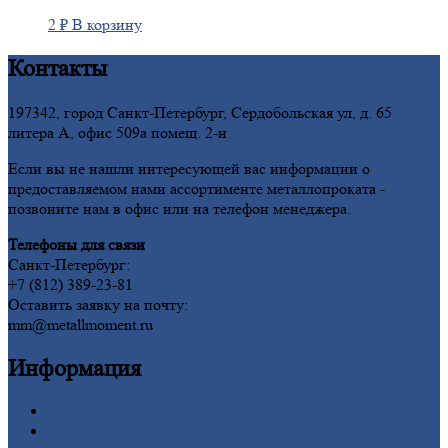
2
₽
В корзину
Контакты
197342, город Санкт-Петербург, Сердобольская ул, д. 65
литера А, офис 509а помещ. 2-н
Если вы не нашли интересующей вас информации о
предоставляемом нами ассортименте металлопроката -
позвоните нам в офис или на телефон менеджера.
Телефоны для связи
Санкт-Петербург:
+7 (812) 389-23-81
Оставить заявку на почту:
mm@metallmoment.ru
Информация
Главная
Вакансии