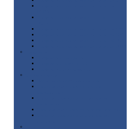
Профнастил
с нестандартной шириной С21
Профнастил
с нестандартной шириной
МП35
Профнастил
с нестандартной шириной
НС35
Профнастил
с нестандартной шириной С44
Профнастил
с нестандартной шириной Н60
Профнастил
с нестандартной шириной Н75
Профнастил
с нестандартной шириной Н114
Профнастил
Профнастил
для крыши
Профнастил
окрашенный
Профнастил
оцинкованный
Сэндвич-панели
Нестандартные
сэндвич панели
С
минераловатным утеплителем (
кровельные )
С
утеплителем из пенополистерола (
кровельные )
С
минераловатным утеплителем ( стеновые )
С
утеплителем из пенополистерола (
стеновые )
Металлочерепица