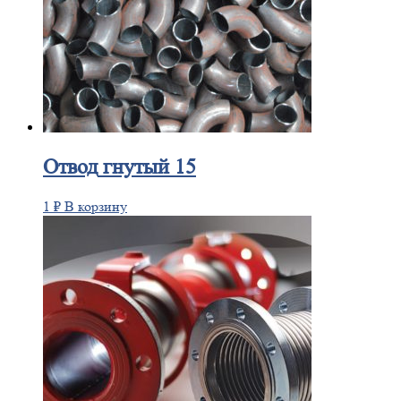
Отвод
гнутый 15
1
₽
В корзину