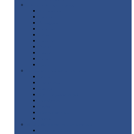
Цветной
металлопрокат
Алюминий
Бронза
Вольфрам
Латунь
Медь
Никель
Олово
Свинец
Титан
Цинк
Нержавеющий
металлопрокат
Лента
Проволока
Квадрат
Круг
нержавеющий
Лист/рулон
Труба
Шестигранник
Диски
ЖБИ
/ Железобетонные изделия
Бордюрный
камень