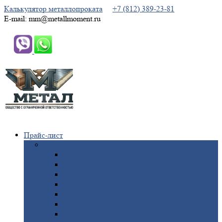
Калькулятор металлопроката
+7 (812) 389-23-81
E-mail: mm@metallmoment.ru
Прайс-лист
Черный
металлопрокат
Арматура
Двутавровая
балка (двутавр)
Квадрат
Круг
стальной
Полоса
стальная
Проволока
Сетка