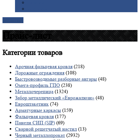
Галерея
Доставка
Контакты
Прайс-лист
Категории
товаров
Арочная фальцевая кровля
(218)
Дорожные ограждения
(108)
Быстровозводимые разборные ангары
(48)
Омега-профиль ГПО
(238)
Металлочерепица
(1324)
Забор металлический «Еврожалюзи»
(48)
Евроштакетник
(74)
Арматурные каркасы
(159)
Фальцевая кровля
(177)
Панели СИП (SIP)
(69)
Сварной решетчатый настил
(13)
Черный металлопрокат
(2932)