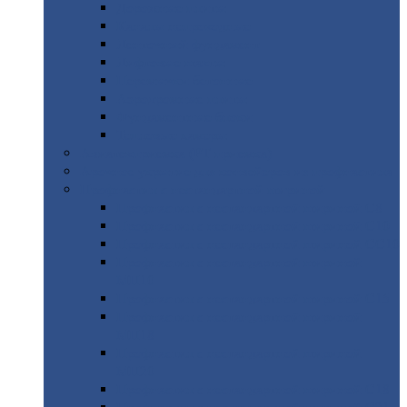
Дорожные
плиты
Каналы
непроходные
Ленточный
фундамент
Лифтовые
шахты
Перемычки
бетонные
Аэродромные
плиты
Фундаментные
блоки
Тепловые
камеры
Авиатехприемка
(РТ приемка)
Арочное
укрытие для конвейеров из профнастила
Профнастил
с нестандартной шириной
Профнастил
с нестандартной шириной С8
Профнастил
с нестандартной шириной С10
Профнастил
с нестандартной шириной СС10
Профнастил
с нестандартной шириной
МП10
Профнастил
с нестандартной шириной С15
Профнастил
с нестандартной шириной
МП18
Профнастил
с нестандартной шириной
МП20
Профнастил
с нестандартной шириной С18