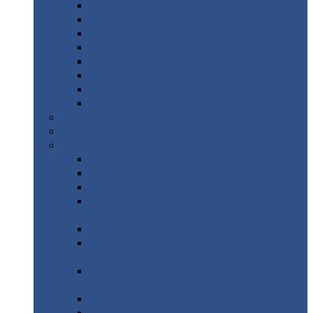
Дорожные
плиты
Каналы
непроходные
Ленточный
фундамент
Лифтовые
шахты
Перемычки
бетонные
Аэродромные
плиты
Фундаментные
блоки
Тепловые
камеры
Авиатехприемка
(РТ приемка)
Арочное
укрытие для конвейеров из профнастила
Профнастил
с нестандартной шириной
Профнастил
с нестандартной шириной С8
Профнастил
с нестандартной шириной С10
Профнастил
с нестандартной шириной СС10
Профнастил
с нестандартной шириной
МП10
Профнастил
с нестандартной шириной С15
Профнастил
с нестандартной шириной
МП18
Профнастил
с нестандартной шириной
МП20
Профнастил
с нестандартной шириной С18