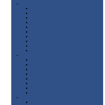
Цветной
металлопрокат
Алюминий
Бронза
Вольфрам
Латунь
Медь
Никель
Олово
Свинец
Титан
Цинк
Нержавеющий
металлопрокат
Лента
Проволока
Квадрат
Круг
нержавеющий
Лист/рулон
Труба
Шестигранник
Диски
ЖБИ
/ Железобетонные изделия
Бордюрный
камень