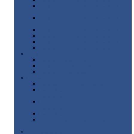
Профнастил
с нестандартной шириной С21
Профнастил
с нестандартной шириной
МП35
Профнастил
с нестандартной шириной
НС35
Профнастил
с нестандартной шириной С44
Профнастил
с нестандартной шириной Н60
Профнастил
с нестандартной шириной Н75
Профнастил
с нестандартной шириной Н114
Профнастил
Профнастил
для крыши
Профнастил
окрашенный
Профнастил
оцинкованный
Сэндвич-панели
Нестандартные
сэндвич панели
С
минераловатным утеплителем (
кровельные )
С
утеплителем из пенополистерола (
кровельные )
С
минераловатным утеплителем ( стеновые )
С
утеплителем из пенополистерола (
стеновые )
Металлочерепица