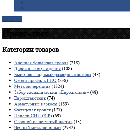
Галерея
Доставка
Контакты
Прайс-лист
Категории
товаров
Арочная фальцевая кровля
(218)
Дорожные ограждения
(108)
Быстровозводимые разборные ангары
(48)
Омега-профиль ГПО
(238)
Металлочерепица
(1324)
Забор металлический «Еврожалюзи»
(48)
Евроштакетник
(74)
Арматурные каркасы
(159)
Фальцевая кровля
(177)
Панели СИП (SIP)
(69)
Сварной решетчатый настил
(13)
Черный металлопрокат
(2932)