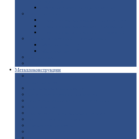
покрытием
Доборные
элементы оцинкованные
Евроштакетник
Штакетник
металлический полукруглый
Штакетник
металлический П-образный
Штакетник
металлический М-образный
Забор
металлический «Еврожалюзи»
Забор
жалюзи — Z
Забор
жалюзи — S
Сантехника
Рельсы
Металлоконструкции
Рамные
конструкции для дорожного
строительства
Быстровозводимые
здания
Металлоконструкции
для мостов
Технологические
металлоконструкции
Козловой
кран
Нестандартные
металлоконструкции
Решетки,
заборы и ограды
Прожекторные
мачты
Изготовление
лестниц из металла
Открытые
крановые эстакады