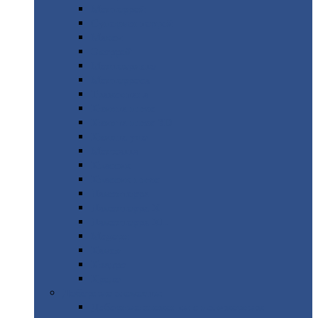
Монтеррей
Супермонтеррей
Макси
Экоррей
Монтекристо
Монтерроса
Трамонтана
Квинта
плюс
Квинта
плюс 3D
Квинта
уно
Монкатта
Классик
Классик
плюс
Ламонтерра
Ламонтерра
X
Ламонтерра
XL
Модерн
Камея
Квадро
Кредо
Доборные
элементы
Доборные
элементы с полимерным