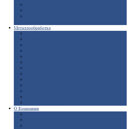
Опоры
ЛЭП
Дымовые
трубы
Закладные
детали для железобетонных
конструкций
Металлообработка
Анодировка
Горячее
цинкование
Лазерная
резка
Правка
плоского металлопроката
Продольно-поперечная
резка рулонов
Порошковая
покраска
Размотка
арматуры
Рубка
металла гильотиной
Резка
газом и плазмой
Сварочно-сборочные
работы
Токарная
обработка
Фрезерование
металла
Шлифовка
металла
О
Компании
Сертификаты
Новости
Вакансии