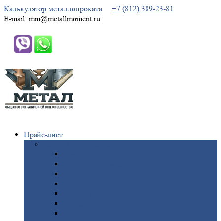
Калькулятор металлопроката
+7 (812) 389-23-81
E-mail: mm@metallmoment.ru
Прайс-лист
Черный
металлопрокат
Арматура
Двутавровая
балка (двутавр)
Квадрат
Круг
стальной
Полоса
стальная
Проволока
Сетка