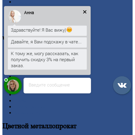
Прайс-лист
Новости
Анна
Личный
кабинет
Оформление
заказа
Оплата
Здравствуйте! Я Вас вижу)
Черный
металлопрокат
Давайте, я Вам подскажу в чате...
Арматура
К тому же, могу рассказать, как
Двутавровая
балка (двутавр)
получить скидку 3% на первый
Квадрат
заказ.
Круг
стальной
Лист
Проволока
Введите сообщение
Рельсы
Сетка
Труба
Шестигранник
Калькулятор
Цветной
металлопрокат