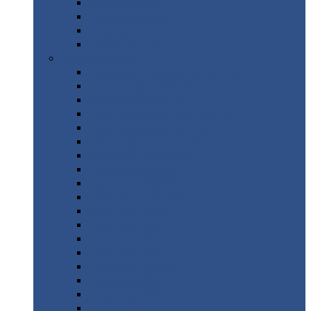
Труба
стальная
Уголок
стальной
Швеллер
Шестигранник
Листовой
прокат
Просечно-вытяжной
лист / ПВЛ
Лист
холоднокатаный
Лист
оцинкованный
Лист
горячекатаный Ст09Г2С
Лист
горячекатаный Ст3
Лист
рифленый: чечевицы
Лист
сталь 10Г2ФБЮ
Лист
сталь 10ХСНД
Лист
сталь 10ХСНД-12
Лист
сталь 12Х1МФ
Лист
сталь 12ХМ
Лист
сталь 16ГС
Лист
сталь 20
Лист
сталь 20К
Лист
сталь 20ЮЧ
Лист
сталь 20Х
Лист
сталь 22К
Лист
сталь 45