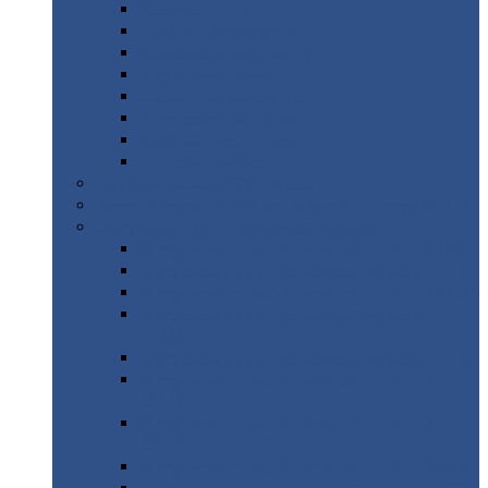
Дорожные
плиты
Каналы
непроходные
Ленточный
фундамент
Лифтовые
шахты
Перемычки
бетонные
Аэродромные
плиты
Фундаментные
блоки
Тепловые
камеры
Авиатехприемка
(РТ приемка)
Арочное
укрытие для конвейеров из профнастила
Профнастил
с нестандартной шириной
Профнастил
с нестандартной шириной С8
Профнастил
с нестандартной шириной С10
Профнастил
с нестандартной шириной СС10
Профнастил
с нестандартной шириной
МП10
Профнастил
с нестандартной шириной С15
Профнастил
с нестандартной шириной
МП18
Профнастил
с нестандартной шириной
МП20
Профнастил
с нестандартной шириной С18