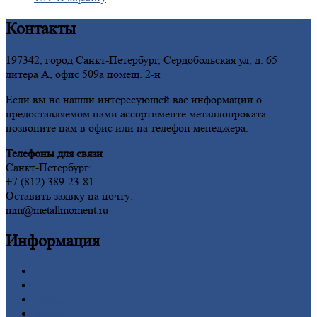
Контакты
197342, город Санкт-Петербург, Сердобольская ул, д. 65
литера А, офис 509а помещ. 2-н
Если вы не нашли интересующей вас информации о
предоставляемом нами ассортименте металлопроката -
позвоните нам в офис или на телефон менеджера.
Телефоны для связи
Санкт-Петербург:
+7 (812) 389-23-81
Оставить заявку на почту:
mm@metallmoment.ru
Информация
Главная
Вакансии
О
Компании
Заводы