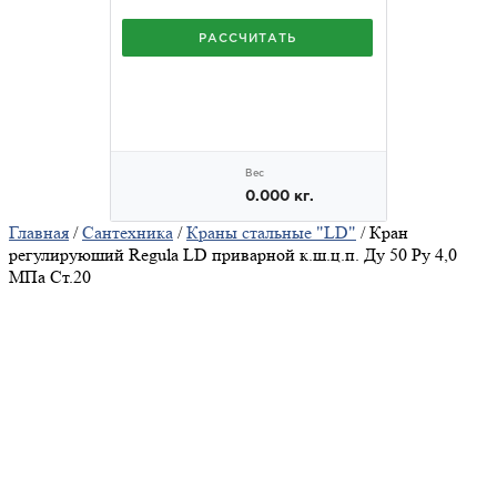
Главная
/
Сантехника
/
Краны стальные "LD"
/ Кран
регулируюший Regula LD приварной к.ш.ц.п. Ду 50 Ру 4,0
МПа Ст.20