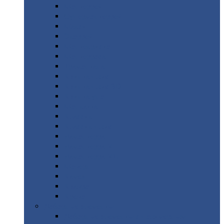
Монтеррей
Супермонтеррей
Макси
Экоррей
Монтекристо
Монтерроса
Трамонтана
Квинта
плюс
Квинта
плюс 3D
Квинта
уно
Монкатта
Классик
Классик
плюс
Ламонтерра
Ламонтерра
X
Ламонтерра
XL
Модерн
Камея
Квадро
Кредо
Доборные
элементы
Доборные
элементы с полимерным