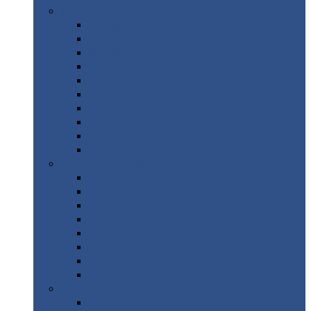
Цветной
металлопрокат
Алюминий
Бронза
Вольфрам
Латунь
Медь
Никель
Олово
Свинец
Титан
Цинк
Нержавеющий
металлопрокат
Лента
Проволока
Квадрат
Круг
нержавеющий
Лист/рулон
Труба
Шестигранник
Диски
ЖБИ
/ Железобетонные изделия
Бордюрный
камень