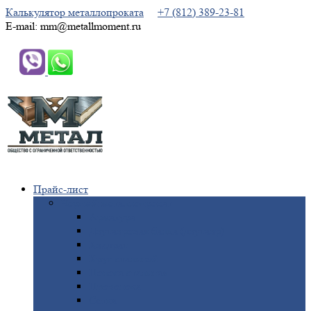
Калькулятор металлопроката
+7 (812) 389-23-81
E-mail: mm@metallmoment.ru
Прайс-лист
Черный
металлопрокат
Арматура
Двутавровая
балка (двутавр)
Квадрат
Круг
стальной
Полоса
стальная
Проволока
Сетка