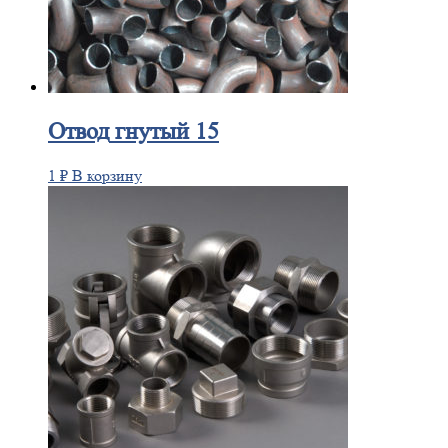
Отвод
гнутый 15
1
₽
В корзину