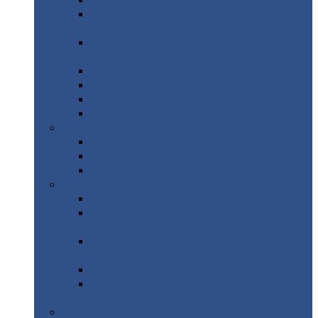
Профнастил
с нестандартной шириной С21
Профнастил
с нестандартной шириной
МП35
Профнастил
с нестандартной шириной
НС35
Профнастил
с нестандартной шириной С44
Профнастил
с нестандартной шириной Н60
Профнастил
с нестандартной шириной Н75
Профнастил
с нестандартной шириной Н114
Профнастил
Профнастил
для крыши
Профнастил
окрашенный
Профнастил
оцинкованный
Сэндвич-панели
Нестандартные
сэндвич панели
С
минераловатным утеплителем (
кровельные )
С
утеплителем из пенополистерола (
кровельные )
С
минераловатным утеплителем ( стеновые )
С
утеплителем из пенополистерола (
стеновые )
Металлочерепица