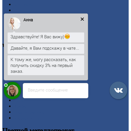
Контакты
Прайс-лист
Новости
Анна
Личный
кабинет
Оформление
заказа
Оплата
Здравствуйте! Я Вас вижу)
Черный
металлопрокат
Давайте, я Вам подскажу в чате...
К тому же, могу рассказать, как
Арматура
получить скидку 3% на первый
Двутавровая
балка (двутавр)
заказ.
Квадрат
Круг
стальной
Лист
Проволока
Введите сообщение
Рельсы
Сетка
Труба
Шестигранник
Калькулятор
Цветной
металлопрокат