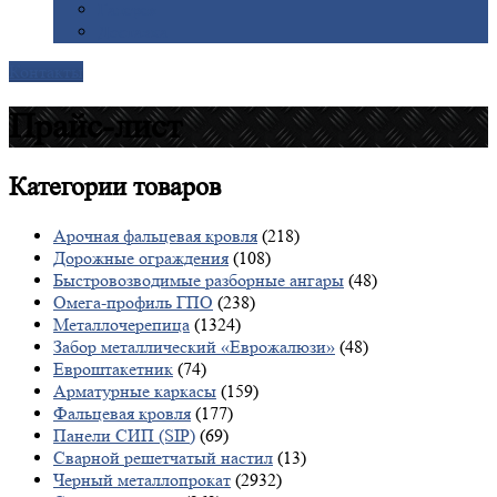
Галерея
Доставка
Контакты
Прайс-лист
Категории
товаров
Арочная фальцевая кровля
(218)
Дорожные ограждения
(108)
Быстровозводимые разборные ангары
(48)
Омега-профиль ГПО
(238)
Металлочерепица
(1324)
Забор металлический «Еврожалюзи»
(48)
Евроштакетник
(74)
Арматурные каркасы
(159)
Фальцевая кровля
(177)
Панели СИП (SIP)
(69)
Сварной решетчатый настил
(13)
Черный металлопрокат
(2932)