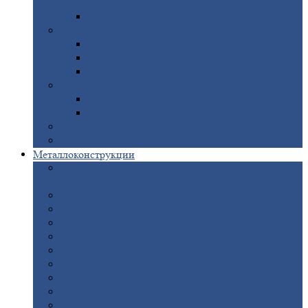
покрытием
Доборные
элементы оцинкованные
Евроштакетник
Штакетник
металлический полукруглый
Штакетник
металлический П-образный
Штакетник
металлический М-образный
Забор
металлический «Еврожалюзи»
Забор
жалюзи — Z
Забор
жалюзи — S
Сантехника
Рельсы
Металлоконструкции
Рамные
конструкции для дорожного
строительства
Быстровозводимые
здания
Металлоконструкции
для мостов
Технологические
металлоконструкции
Козловой
кран
Нестандартные
металлоконструкции
Решетки,
заборы и ограды
Прожекторные
мачты
Изготовление
лестниц из металла
Открытые
крановые эстакады