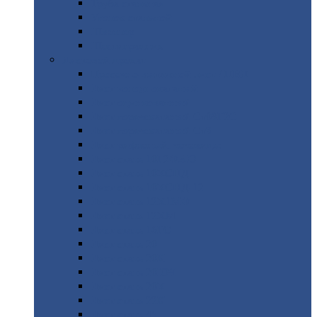
Труба
стальная
Уголок
стальной
Швеллер
Шестигранник
Листовой
прокат
Просечно-вытяжной
лист / ПВЛ
Лист
холоднокатаный
Лист
оцинкованный
Лист
горячекатаный Ст09Г2С
Лист
горячекатаный Ст3
Лист
рифленый: чечевицы
Лист
сталь 10Г2ФБЮ
Лист
сталь 10ХСНД
Лист
сталь 10ХСНД-12
Лист
сталь 12Х1МФ
Лист
сталь 12ХМ
Лист
сталь 16ГС
Лист
сталь 20
Лист
сталь 20К
Лист
сталь 20ЮЧ
Лист
сталь 20Х
Лист
сталь 22К
Лист
сталь 45