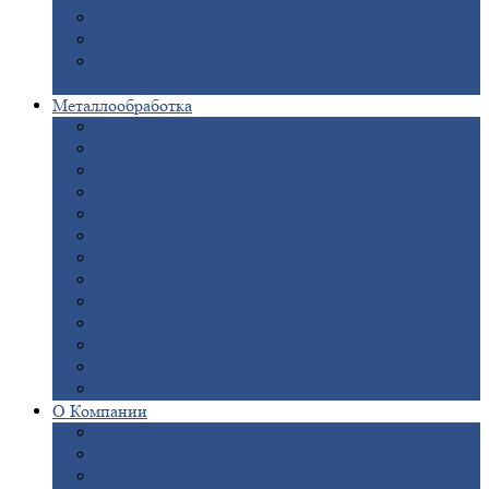
Опоры
ЛЭП
Дымовые
трубы
Закладные
детали для железобетонных
конструкций
Металлообработка
Анодировка
Горячее
цинкование
Лазерная
резка
Правка
плоского металлопроката
Продольно-поперечная
резка рулонов
Порошковая
покраска
Размотка
арматуры
Рубка
металла гильотиной
Резка
газом и плазмой
Сварочно-сборочные
работы
Токарная
обработка
Фрезерование
металла
Шлифовка
металла
О
Компании
Сертификаты
Новости
Вакансии