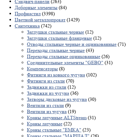
Сэндвич-панели
(263)
Доборные элементы
(84)
Профнастил
(3398)
Цветной металлопрокат
(1429)
Сантехника
(742)
Заглушки стальные черные
(12)
Заглушки стальные фланцевые
(12)
Отводы стальные черные и оцинкованные
(71)
Переходы стальные черные
(43)
Переходы стальные оцинкованные
(26)
Соединительные элементы "GEBO"
(31)
Компенсаторы
(8)
Фитинги из ковкого чугуна
(102)
Фитинги из стали
(70)
Задвижки из стали
(12)
Задвижки из чугуна
(36)
Затворы дисковые из чугуна
(30)
Вентили из стали
(9)
Вентили из чугуна
(19)
Краны латунные ALTStream
(31)
Краны латунные
(22)
Краны стальные "ЕМКА"
(23)
Краны стальные "МАРШАЛ"
(26)