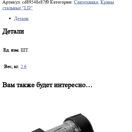
Артикул:
cd89548e87f0
Категории:
Сантехника
,
Краны
стальные "LD"
Детали
Детали
Ед. изм.
ШТ.
Вес, кг.
2.6
Вам также будет интересно…