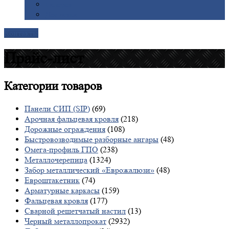
Галерея
Доставка
Контакты
Прайс-лист
Категории
товаров
Панели СИП (SIP)
(69)
Арочная фальцевая кровля
(218)
Дорожные ограждения
(108)
Быстровозводимые разборные ангары
(48)
Омега-профиль ГПО
(238)
Металлочерепица
(1324)
Забор металлический «Еврожалюзи»
(48)
Евроштакетник
(74)
Арматурные каркасы
(159)
Фальцевая кровля
(177)
Сварной решетчатый настил
(13)
Черный металлопрокат
(2932)