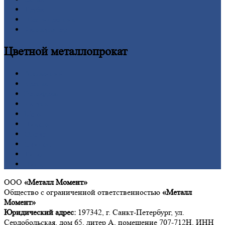
Труба
Шестигранник
Калькулятор
Цветной
металлопрокат
Алюминий
Бронза
Вольфрам
Латунь
Медь
Никель
Олово
Свинец
Титан
Цинк
ООО
«Металл Момент»
Общество с ограниченной ответственностью
«Металл
Момент»
Юридический адрес:
197342, г. Санкт-Петербург, ул.
Сердобольская, дом 65, литер А, помещение 707-712Н, ИНН