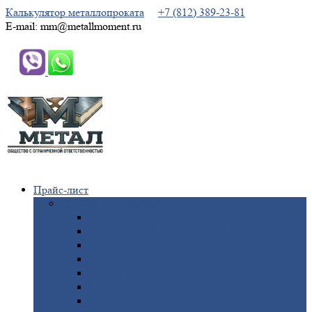
Калькулятор металлопроката
+7 (812) 389-23-81
E-mail: mm@metallmoment.ru
Прайс-лист
Черный
металлопрокат
Арматура
Двутавровая
балка (двутавр)
Квадрат
Круг
стальной
Полоса
стальная
Проволока
Сетка