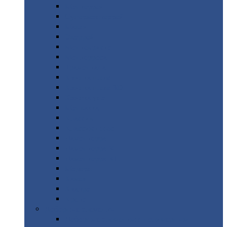
Монтеррей
Супермонтеррей
Макси
Экоррей
Монтекристо
Монтерроса
Трамонтана
Квинта
плюс
Квинта
плюс 3D
Квинта
уно
Монкатта
Классик
Классик
плюс
Ламонтерра
Ламонтерра
X
Ламонтерра
XL
Модерн
Камея
Квадро
Кредо
Доборные
элементы
Доборные
элементы с полимерным