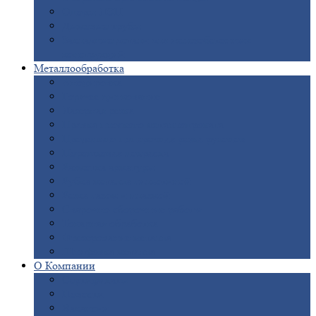
Опоры
ЛЭП
Дымовые
трубы
Закладные
детали для железобетонных
конструкций
Металлообработка
Анодировка
Горячее
цинкование
Лазерная
резка
Правка
плоского металлопроката
Продольно-поперечная
резка рулонов
Порошковая
покраска
Размотка
арматуры
Рубка
металла гильотиной
Резка
газом и плазмой
Сварочно-сборочные
работы
Токарная
обработка
Фрезерование
металла
Шлифовка
металла
О
Компании
Сертификаты
Новости
Вакансии