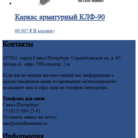
Каркас
арматурный КЛФ-90
60 807
₽
В корзину
Контакты
197342, город Санкт-Петербург, Сердобольская ул, д. 65
литера А, офис 509а помещ. 2-н
Если вы не нашли интересующей вас информации о
предоставляемом нами ассортименте металлопроката -
позвоните нам в офис или на телефон менеджера.
Телефоны для связи
Санкт-Петербург:
+7 (812) 389-23-81
Оставить заявку на почту:
mm@metallmoment.ru
Информация