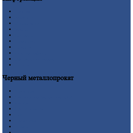
Главная
Вакансии
О
Компании
Заводы
Контакты
Прайс-лист
Новости
Личный
кабинет
Оформление
заказа
Оплата
Черный
металлопрокат
Арматура
Двутавровая
балка (двутавр)
Квадрат
Круг
стальной
Лист
Проволока
Рельсы
Сетка