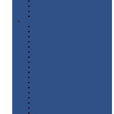
Труба
стальная
Уголок
стальной
Швеллер
Шестигранник
Листовой
прокат
Просечно-вытяжной
лист / ПВЛ
Лист
холоднокатаный
Лист
оцинкованный
Лист
горячекатаный Ст09Г2С
Лист
горячекатаный Ст3
Лист
рифленый: чечевицы
Лист
сталь 10Г2ФБЮ
Лист
сталь 10ХСНД
Лист
сталь 10ХСНД-12
Лист
сталь 12Х1МФ
Лист
сталь 12ХМ
Лист
сталь 16ГС
Лист
сталь 20
Лист
сталь 20К
Лист
сталь 20ЮЧ
Лист
сталь 20Х
Лист
сталь 22К
Лист
сталь 45