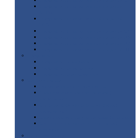
Профнастил
с нестандартной шириной С21
Профнастил
с нестандартной шириной
МП35
Профнастил
с нестандартной шириной
НС35
Профнастил
с нестандартной шириной С44
Профнастил
с нестандартной шириной Н60
Профнастил
с нестандартной шириной Н75
Профнастил
с нестандартной шириной Н114
Профнастил
Профнастил
для крыши
Профнастил
окрашенный
Профнастил
оцинкованный
Сэндвич-панели
Нестандартные
сэндвич панели
С
минераловатным утеплителем (
кровельные )
С
утеплителем из пенополистерола (
кровельные )
С
минераловатным утеплителем ( стеновые )
С
утеплителем из пенополистерола (
стеновые )
Металлочерепица