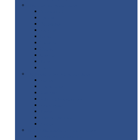
Цветной
металлопрокат
Алюминий
Бронза
Вольфрам
Латунь
Медь
Никель
Олово
Свинец
Титан
Цинк
Нержавеющий
металлопрокат
Лента
Проволока
Квадрат
Круг
нержавеющий
Лист/рулон
Труба
Шестигранник
Диски
ЖБИ
/ Железобетонные изделия
Бордюрный
камень