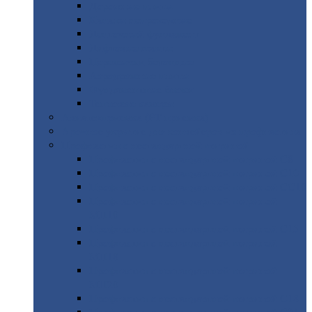
Дорожные
плиты
Каналы
непроходные
Ленточный
фундамент
Лифтовые
шахты
Перемычки
бетонные
Аэродромные
плиты
Фундаментные
блоки
Тепловые
камеры
Авиатехприемка
(РТ приемка)
Арочное
укрытие для конвейеров из профнастила
Профнастил
с нестандартной шириной
Профнастил
с нестандартной шириной С8
Профнастил
с нестандартной шириной С10
Профнастил
с нестандартной шириной СС10
Профнастил
с нестандартной шириной
МП10
Профнастил
с нестандартной шириной С15
Профнастил
с нестандартной шириной
МП18
Профнастил
с нестандартной шириной
МП20
Профнастил
с нестандартной шириной С18