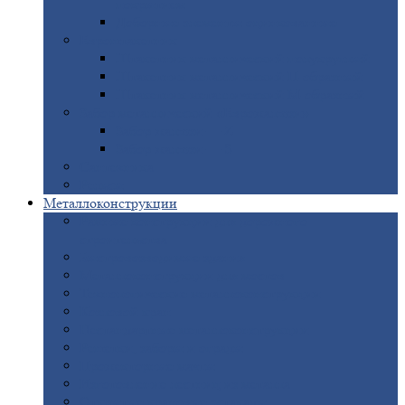
покрытием
Доборные
элементы оцинкованные
Евроштакетник
Штакетник
металлический полукруглый
Штакетник
металлический П-образный
Штакетник
металлический М-образный
Забор
металлический «Еврожалюзи»
Забор
жалюзи — Z
Забор
жалюзи — S
Сантехника
Рельсы
Металлоконструкции
Рамные
конструкции для дорожного
строительства
Быстровозводимые
здания
Металлоконструкции
для мостов
Технологические
металлоконструкции
Козловой
кран
Нестандартные
металлоконструкции
Решетки,
заборы и ограды
Прожекторные
мачты
Изготовление
лестниц из металла
Открытые
крановые эстакады