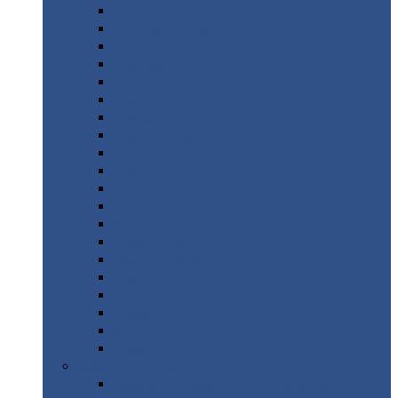
Монтеррей
Супермонтеррей
Макси
Экоррей
Монтекристо
Монтерроса
Трамонтана
Квинта
плюс
Квинта
плюс 3D
Квинта
уно
Монкатта
Классик
Классик
плюс
Ламонтерра
Ламонтерра
X
Ламонтерра
XL
Модерн
Камея
Квадро
Кредо
Доборные
элементы
Доборные
элементы с полимерным