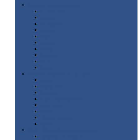
Цветной
металлопрокат
Алюминий
Бронза
Вольфрам
Латунь
Медь
Никель
Олово
Свинец
Титан
Цинк
Нержавеющий
металлопрокат
Лента
Проволока
Квадрат
Круг
нержавеющий
Лист/рулон
Труба
Шестигранник
Диски
ЖБИ
/ Железобетонные изделия
Бордюрный
камень