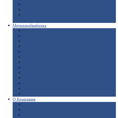
Опоры
ЛЭП
Дымовые
трубы
Закладные
детали для железобетонных
конструкций
Металлообработка
Анодировка
Горячее
цинкование
Лазерная
резка
Правка
плоского металлопроката
Продольно-поперечная
резка рулонов
Порошковая
покраска
Размотка
арматуры
Рубка
металла гильотиной
Резка
газом и плазмой
Сварочно-сборочные
работы
Токарная
обработка
Фрезерование
металла
Шлифовка
металла
О
Компании
Сертификаты
Новости
Вакансии