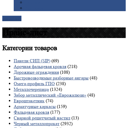
Галерея
Доставка
Контакты
Прайс-лист
Категории
товаров
Панели СИП (SIP)
(69)
Арочная фальцевая кровля
(218)
Дорожные ограждения
(108)
Быстровозводимые разборные ангары
(48)
Омега-профиль ГПО
(238)
Металлочерепица
(1324)
Забор металлический «Еврожалюзи»
(48)
Евроштакетник
(74)
Арматурные каркасы
(159)
Фальцевая кровля
(177)
Сварной решетчатый настил
(13)
Черный металлопрокат
(2932)