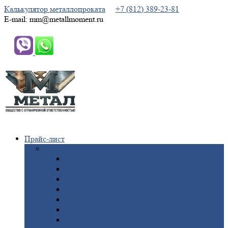
Калькулятор металлопроката
+7 (812) 389-23-81
E-mail: mm@metallmoment.ru
Прайс-лист
Черный
металлопрокат
Арматура
Двутавровая
балка (двутавр)
Квадрат
Круг
стальной
Полоса
стальная
Проволока
Сетка