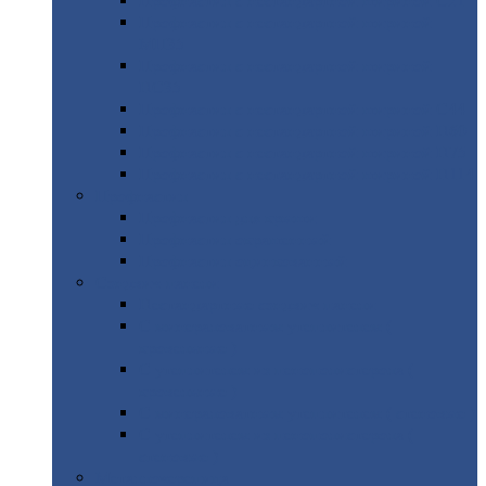
Профнастил
с нестандартной шириной С21
Профнастил
с нестандартной шириной
МП35
Профнастил
с нестандартной шириной
НС35
Профнастил
с нестандартной шириной С44
Профнастил
с нестандартной шириной Н60
Профнастил
с нестандартной шириной Н75
Профнастил
с нестандартной шириной Н114
Профнастил
Профнастил
для крыши
Профнастил
окрашенный
Профнастил
оцинкованный
Сэндвич-панели
Нестандартные
сэндвич панели
С
минераловатным утеплителем (
кровельные )
С
утеплителем из пенополистерола (
кровельные )
С
минераловатным утеплителем ( стеновые )
С
утеплителем из пенополистерола (
стеновые )
Металлочерепица