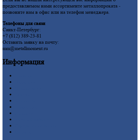
предоставляемом нами ассортименте металлопроката -
позвоните нам в офис или на телефон менеджера.
Телефоны для связи
Санкт-Петербург:
+7 (812) 389-23-81
Оставить заявку на почту:
mm@metallmoment.ru
Информация
Главная
Вакансии
О
Компании
Заводы
Контакты
Прайс-лист
Новости
Личный
кабинет
Оформление
заказа
Оплата