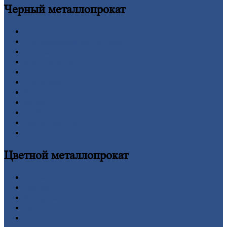
Черный
металлопрокат
Арматура
Двутавровая
балка (двутавр)
Квадрат
Круг
стальной
Лист
Проволока
Рельсы
Сетка
Труба
Шестигранник
Калькулятор
Цветной
металлопрокат
Алюминий
Бронза
Вольфрам
Латунь
Медь