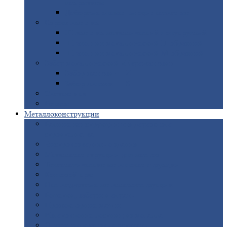
покрытием
Доборные
элементы оцинкованные
Евроштакетник
Штакетник
металлический полукруглый
Штакетник
металлический П-образный
Штакетник
металлический М-образный
Забор
металлический «Еврожалюзи»
Забор
жалюзи — Z
Забор
жалюзи — S
Сантехника
Рельсы
Металлоконструкции
Рамные
конструкции для дорожного
строительства
Быстровозводимые
здания
Металлоконструкции
для мостов
Технологические
металлоконструкции
Козловой
кран
Нестандартные
металлоконструкции
Решетки,
заборы и ограды
Прожекторные
мачты
Изготовление
лестниц из металла
Открытые
крановые эстакады