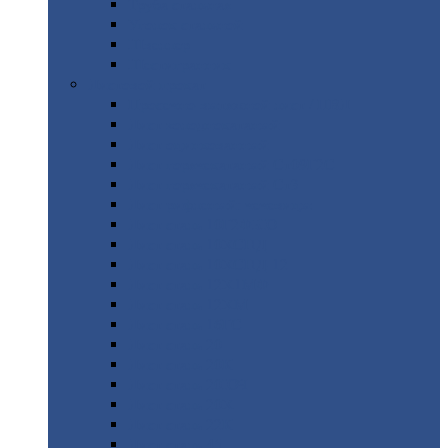
Труба
стальная
Уголок
стальной
Швеллер
Шестигранник
Листовой
прокат
Просечно-вытяжной
лист / ПВЛ
Лист
холоднокатаный
Лист
оцинкованный
Лист
горячекатаный Ст09Г2С
Лист
горячекатаный Ст3
Лист
рифленый: чечевицы
Лист
сталь 10Г2ФБЮ
Лист
сталь 10ХСНД
Лист
сталь 10ХСНД-12
Лист
сталь 12Х1МФ
Лист
сталь 12ХМ
Лист
сталь 16ГС
Лист
сталь 20
Лист
сталь 20К
Лист
сталь 20ЮЧ
Лист
сталь 20Х
Лист
сталь 22К
Лист
сталь 45