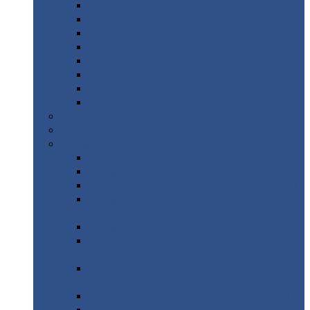
Дорожные
плиты
Каналы
непроходные
Ленточный
фундамент
Лифтовые
шахты
Перемычки
бетонные
Аэродромные
плиты
Фундаментные
блоки
Тепловые
камеры
Авиатехприемка
(РТ приемка)
Арочное
укрытие для конвейеров из профнастила
Профнастил
с нестандартной шириной
Профнастил
с нестандартной шириной С8
Профнастил
с нестандартной шириной С10
Профнастил
с нестандартной шириной СС10
Профнастил
с нестандартной шириной
МП10
Профнастил
с нестандартной шириной С15
Профнастил
с нестандартной шириной
МП18
Профнастил
с нестандартной шириной
МП20
Профнастил
с нестандартной шириной С18