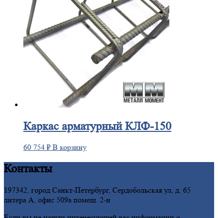
Каркас
арматурный КЛФ-150
60 754
₽
В корзину
Контакты
197342, город Санкт-Петербург, Сердобольская ул, д. 65
литера А, офис 509а помещ. 2-н
Если вы не нашли интересующей вас информации о