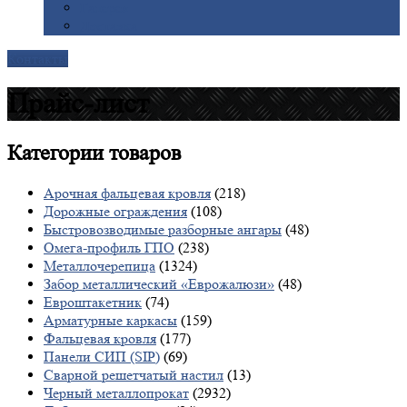
Галерея
Доставка
Контакты
Прайс-лист
Категории
товаров
Арочная фальцевая кровля
(218)
Дорожные ограждения
(108)
Быстровозводимые разборные ангары
(48)
Омега-профиль ГПО
(238)
Металлочерепица
(1324)
Забор металлический «Еврожалюзи»
(48)
Евроштакетник
(74)
Арматурные каркасы
(159)
Фальцевая кровля
(177)
Панели СИП (SIP)
(69)
Сварной решетчатый настил
(13)
Черный металлопрокат
(2932)