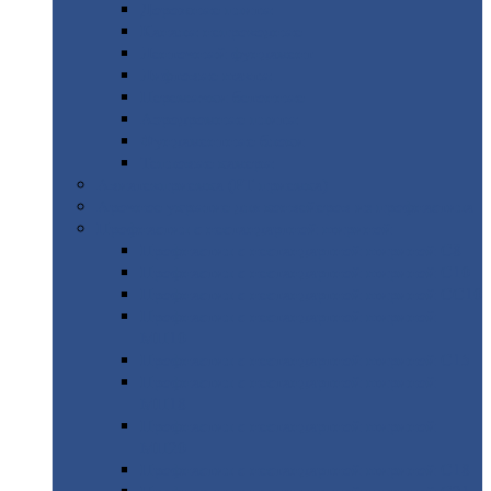
Дорожные
плиты
Каналы
непроходные
Ленточный
фундамент
Лифтовые
шахты
Перемычки
бетонные
Аэродромные
плиты
Фундаментные
блоки
Тепловые
камеры
Авиатехприемка
(РТ приемка)
Арочное
укрытие для конвейеров из профнастила
Профнастил
с нестандартной шириной
Профнастил
с нестандартной шириной С8
Профнастил
с нестандартной шириной С10
Профнастил
с нестандартной шириной СС10
Профнастил
с нестандартной шириной
МП10
Профнастил
с нестандартной шириной С15
Профнастил
с нестандартной шириной
МП18
Профнастил
с нестандартной шириной
МП20
Профнастил
с нестандартной шириной С18