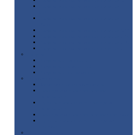
Профнастил
с нестандартной шириной С21
Профнастил
с нестандартной шириной
МП35
Профнастил
с нестандартной шириной
НС35
Профнастил
с нестандартной шириной С44
Профнастил
с нестандартной шириной Н60
Профнастил
с нестандартной шириной Н75
Профнастил
с нестандартной шириной Н114
Профнастил
Профнастил
для крыши
Профнастил
окрашенный
Профнастил
оцинкованный
Сэндвич-панели
Нестандартные
сэндвич панели
С
минераловатным утеплителем (
кровельные )
С
утеплителем из пенополистерола (
кровельные )
С
минераловатным утеплителем ( стеновые )
С
утеплителем из пенополистерола (
стеновые )
Металлочерепица