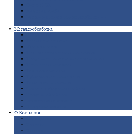
Опоры
ЛЭП
Дымовые
трубы
Закладные
детали для железобетонных
конструкций
Металлообработка
Анодировка
Горячее
цинкование
Лазерная
резка
Правка
плоского металлопроката
Продольно-поперечная
резка рулонов
Порошковая
покраска
Размотка
арматуры
Рубка
металла гильотиной
Резка
газом и плазмой
Сварочно-сборочные
работы
Токарная
обработка
Фрезерование
металла
Шлифовка
металла
О
Компании
Сертификаты
Новости
Вакансии