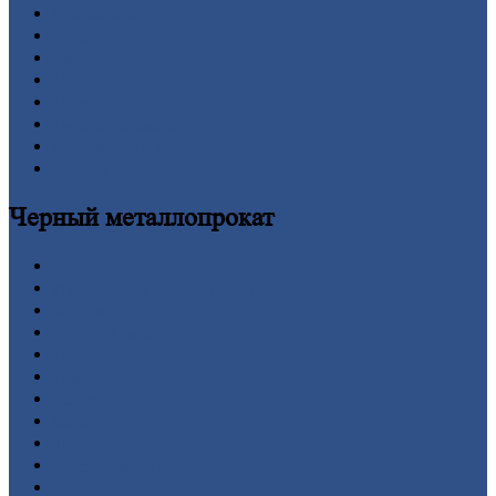
О
Компании
Заводы
Контакты
Прайс-лист
Новости
Личный
кабинет
Оформление
заказа
Оплата
Черный
металлопрокат
Арматура
Двутавровая
балка (двутавр)
Квадрат
Круг
стальной
Лист
Проволока
Рельсы
Сетка
Труба
Шестигранник
Калькулятор