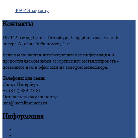
409
₽
В корзину
Контакты
197342, город Санкт-Петербург, Сердобольская ул, д. 65
литера А, офис 509а помещ. 2-н
Если вы не нашли интересующей вас информации о
предоставляемом нами ассортименте металлопроката -
позвоните нам в офис или на телефон менеджера.
Телефоны для связи
Санкт-Петербург:
+7 (812) 389-23-81
Оставить заявку на почту:
mm@metallmoment.ru
Информация
Главная
Вакансии