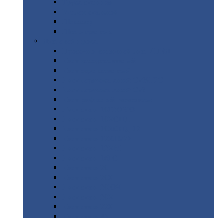
Труба
стальная
Уголок
стальной
Швеллер
Шестигранник
Листовой
прокат
Просечно-вытяжной
лист / ПВЛ
Лист
холоднокатаный
Лист
оцинкованный
Лист
горячекатаный Ст09Г2С
Лист
горячекатаный Ст3
Лист
рифленый: чечевицы
Лист
сталь 10Г2ФБЮ
Лист
сталь 10ХСНД
Лист
сталь 10ХСНД-12
Лист
сталь 12Х1МФ
Лист
сталь 12ХМ
Лист
сталь 16ГС
Лист
сталь 20
Лист
сталь 20К
Лист
сталь 20ЮЧ
Лист
сталь 20Х
Лист
сталь 22К
Лист
сталь 45