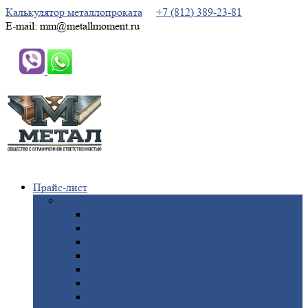
Калькулятор металлопроката
+7 (812) 389-23-81
E-mail: mm@metallmoment.ru
Прайс-лист
Черный
металлопрокат
Арматура
Двутавровая
балка (двутавр)
Квадрат
Круг
стальной
Полоса
стальная
Проволока
Сетка