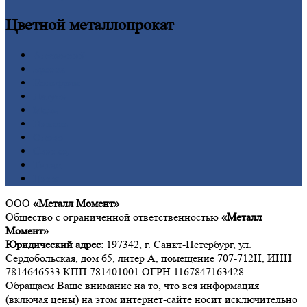
Цветной
металлопрокат
Алюминий
Бронза
Вольфрам
Латунь
Медь
Никель
Олово
Свинец
Титан
Цинк
ООО
«Металл Момент»
Общество с ограниченной ответственностью
«Металл
Момент»
Юридический адрес:
197342, г. Санкт-Петербург, ул.
Сердобольская, дом 65, литер А, помещение 707-712Н, ИНН
7814646533 КПП 781401001 ОГРН 1167847163428
Обращаем Ваше внимание на то, что вся информация
(включая цены) на этом интернет-сайте носит исключительно