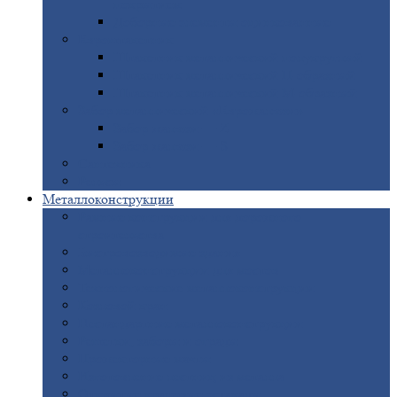
покрытием
Доборные
элементы оцинкованные
Евроштакетник
Штакетник
металлический полукруглый
Штакетник
металлический П-образный
Штакетник
металлический М-образный
Забор
металлический «Еврожалюзи»
Забор
жалюзи — Z
Забор
жалюзи — S
Сантехника
Рельсы
Металлоконструкции
Рамные
конструкции для дорожного
строительства
Быстровозводимые
здания
Металлоконструкции
для мостов
Технологические
металлоконструкции
Козловой
кран
Нестандартные
металлоконструкции
Решетки,
заборы и ограды
Прожекторные
мачты
Изготовление
лестниц из металла
Открытые
крановые эстакады