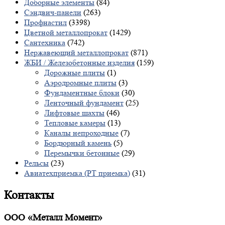
Доборные элементы
(84)
Сэндвич-панели
(263)
Профнастил
(3398)
Цветной металлопрокат
(1429)
Сантехника
(742)
Нержавеющий металлопрокат
(871)
ЖБИ / Железобетонные изделия
(159)
Дорожные плиты
(1)
Аэродромные плиты
(3)
Фундаментные блоки
(30)
Ленточный фундамент
(25)
Лифтовые шахты
(46)
Тепловые камеры
(13)
Каналы непроходные
(7)
Бордюрный камень
(5)
Перемычки бетонные
(29)
Рельсы
(23)
Авиатехприемка (РТ приемка)
(31)
Контакты
ООО «Металл Момент»