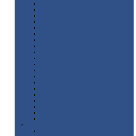
Монтеррей
Супермонтеррей
Макси
Экоррей
Монтекристо
Монтерроса
Трамонтана
Квинта
плюс
Квинта
плюс 3D
Квинта
уно
Монкатта
Классик
Классик
плюс
Ламонтерра
Ламонтерра
X
Ламонтерра
XL
Модерн
Камея
Квадро
Кредо
Доборные
элементы
Доборные
элементы с полимерным